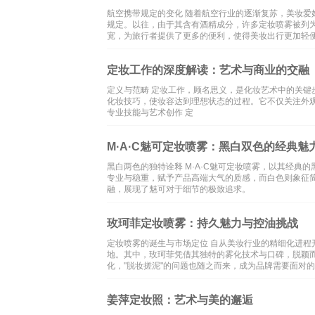
航空携带规定的变化 随着航空行业的逐渐复苏，美妆
规定。以往，由于其含有酒精成分，许多定妆喷雾被列为
宽，为旅行者提供了更多的便利，使得美妆出行更加轻
定妆工作的深度解读：艺术与商业的交融
定义与范畴 定妆工作，顾名思义，是化妆艺术中的关
化妆技巧，使妆容达到理想状态的过程。它不仅关注外
专业技能与艺术创作 定
M·A·C魅可定妆喷雾：黑白双色的经典魅
黑白两色的独特诠释 M·A·C魅可定妆喷雾，以其经
专业与稳重，赋予产品高端大气的质感，而白色则象征
融，展现了魅可对于细节的极致追求。
玫珂菲定妆喷雾：持久魅力与控油挑战
定妆喷雾的诞生与市场定位 自从美妆行业的精细化进
地。其中，玫珂菲凭借其独特的雾化技术与口碑，脱颖
化，"脱妆搓泥"的问题也随之而来，成为品牌需要面对
姜萍定妆照：艺术与美的邂逅