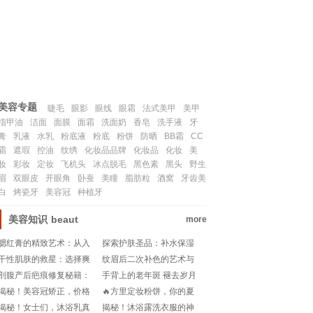
联系我们
SITEMAP
美容专题
睫毛
眼影
眼线
眼霜
法式美甲
美甲
指甲油
洁面
面膜
面霜
洗面奶
香皂
洗手液
牙
膏
乳液
水乳
粉底液
粉底
粉饼
防晒
BB霜
CC
霜
遮瑕
控油
纹绣
化妆品品牌
化妆品
化妆
美
妆
彩妆
定妆
飞机头
冰点脱毛
黑色素
黑头
野生
眉
双眼皮
开眼角
卧蚕
美瞳
脂肪粒
酒窝
牙齿美
白
烤瓷牙
美容冠
种植牙
美容知识
beaut
more
腮红膏的精致艺术：从入
探索护肤圣品：补水保湿
门到精通
美白抗衰老品牌推荐
干性肌肤的救星：选择爽
纹眉后二次补色的艺术与
肤水还是柔肤水
时机
剖腹产后疤痕修复秘籍：
手背上的老年斑 褪去岁月
何时使用祛疤膏最见效？!
痕迹的可能与科学探索
揭秘！美容冠矫正，价格
🔥方里定妆粉饼，你的夏
大揭秘🔍💰
日控油救星？测评来袭!
揭秘！女士们，沐浴乳真
揭秘！沐浴露洗衣服的神