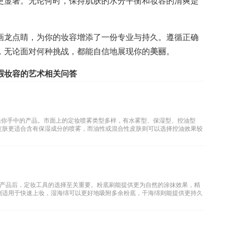
更显著。无论何时，保持肌肤的水分平衡和妆容的清爽是
画龙点睛，为你的妆容增添了一份专业与持久。遵循正确
，无论面对何种挑战，都能自信地展现你的
美丽
。
瑕妆容的艺术相关问答
悉你手中的产品。市面上的定妆喷雾类型多样，有水雾型、保湿型、控油型
皮肤更适合含有保湿成分的喷雾，而油性或混合性皮肤则可以选择控油效果较
产品后，定妆工具的选择至关重要。粉底刷能提供更为自然的涂抹效果，精
则适用于快速上妆，湿海绵可以更好地吸附多余粉底，干海绵则能提供更持久