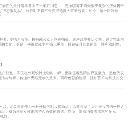
爱好者们的旅行清单迎来了一项好消息——定妆喷雾不再受限于复杂的液体携带
“液态限制品”，旅行时不得不舍弃或选择大容量包装。如今，这一限制放
便。
键步骤，专指为演员、模特或公众人物在拍摄、表演或重要活动前，通过精细的
观的美化，更是一种视觉叙事的强化手段，旨在提升形象的统一性和戏剧性。
力
典的黑白配色，不仅在外观设计上独树一帜，更象征着品牌的双重魅力。黑色代表
简洁与纯粹，传递出无暇定妆的效果。两种色彩的碰撞，犹如艺术与科技的交
程开启，定妆喷雾作为一种便捷的彩妆辅助品，迅速占据了女性美妆包的一席之
而出，成为许多女性追求持久妆效的首选。然而，随着消费者需求的多元
的挑战。