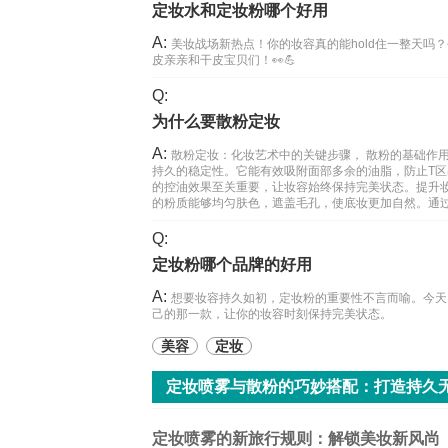
定妆水和定妆粉哪个好用
A:
美妆战场新热点！你的妆容真的能hold住一整天吗
皮亲亲和干皮宝贝们！👀💪
Q:
为什么要散粉定妆
A:
散粉定妆：化妆艺术中的关键步骤， 散粉的基础作
持久的稳定性。它能有效吸附面部多余的油脂，防止T
的控油效果至关重要，让妆容始终保持完美状态。提升
的粉质能够均匀肤色，遮盖毛孔，使底妆更加自然。通
Q:
定妆粉哪个品牌的好用
A:
想要妆容持久如初，定妆粉的重要性不言而喻。今天
己的那一款，让你的妆容时刻保持完美状态。
美容
定妆
定妆喷雾与散粉的巧妙搭配：打造持久
定妆喷雾的新旅行规则：解锁美妆新风尚