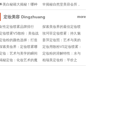
的能洗头吗？💦💧
奇功效，你get了吗？!
🌟美白秘籍大揭秘！哪种
🌸揭秘自然堂美容会所，
护肤品让你肌肤如雪？✨
肌肤保养的秘密花园🌺
定妆美容
Dingzhuang
more
女性定妆喷雾品牌排行
探索美妆界的最佳定妆喷
榜：持久控油的秘密武器
雾：哪个品牌最得心应手?
定妆喷雾VS散粉：美妆战
玫珂菲定妆喷雾：持久魅
场谁才是持久王者？💧
力与控油挑战
定妆粉的颜色选择：打造
姜萍定妆照：艺术与美的
powder showdown
完美妆容的关键
邂逅
探索美妆界：定妆喷雾哪
定妆用散粉VS定妆喷雾：
家强？
哪种更胜一筹？
定妆：艺术与美学的瞬间
定妆粉的溶解特性：水与
凝固
非水介质中的差异
揭秘定妆：化妆艺术的魔
柏瑞美定妆粉：平价之
法时刻！
选，性价比之王