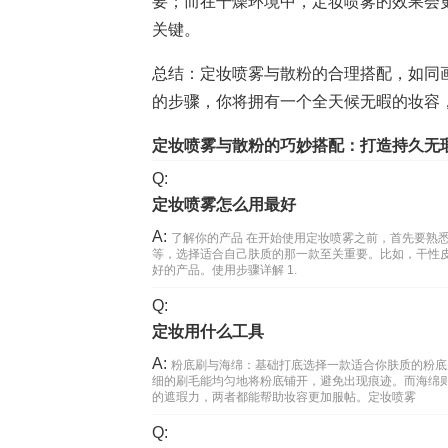
要；而在干燥环境中，定妆喷雾的效果会
关键。
总结：定妆喷雾与散粉的合理搭配，如同
的步骤，你将拥有一个全天候无暇的妆容
定妆喷雾与散粉的巧妙搭配：打造持久无
Q:
定妆喷雾怎么用最好
A:
了解你的产品 在开始使用定妆喷雾之前，首先要熟
等，选择适合自己肤质的那一款至关重要。比如，干性
好的产品。使用步骤详解 1.
Q:
定妆用什么工具
A:
粉底刷与海绵：基础打底选择一款适合你肤质的粉底
细的刷毛能均匀地将粉底铺开，避免出现痕迹。而海绵
的遮瑕力，两者都能帮助妆容更加服帖。定妆喷雾
Q: