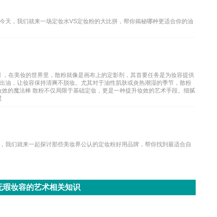
？今天，我们就来一场定妆水VS定妆粉的大比拼，帮你揭秘哪种更适合你的油
用 ，在美妆的世界里，散粉就像是画布上的定影剂，其首要任务是为妆容提供
区出油，让妆容保持清爽不脱妆。尤其对于油性肌肤或炎热潮湿的季节，散粉
妆效的魔法棒 散粉不仅局限于基础定妆，更是一种提升妆效的艺术手段。细腻
过
，我们就来一起探讨那些美妆界公认的定妆粉好用品牌，帮你找到最适合自
无瑕妆容的艺术相关知识