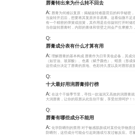
唇膏转出来为什么转不回去
A:
唇膏为何难以复原：揭秘旋转难题背后的科学秘密，
当旋转开启后，想要将其复原并非易事。这看似微不足
有一个精密的弹簧或扭簧，其作用是在你旋转打开时储
当你旋转唇膏时，内部的膏体和管壁之间会产生摩擦力
Q:
唇膏成分表有什么才算有用
A:
理解唇膏的基本构成 唇膏作为日常美妆必备，其成
（如甘油、玻尿酸）、色素（赋予颜色）、蜡质（形成
这些成分决定了唇膏的质地、色彩持久度以及对唇部皮
Q:
十大最好用润唇膏排行榜
A:
在这个干燥季节里，寻找一款滋润又高效的润唇膏就
大润唇膏，让你的双唇从此告别干裂，享受丝滑呵护！
Q:
唇膏有哪些成分不能用
A:
化学防晒剂的禁用 对于敏感肌肤或对某些化学物质
防晒剂，这些成分可能会引起刺激或引发过敏反应。尽