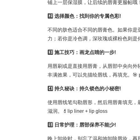
铺上一层保湿膜，让后续的唇膏更服帖哦！💆‍♀️ bu
2️⃣ 选择颜色：找到你的专属色彩!
不同的肤色适合不同的唇膏色。如果你是
力；若你是冷色调，深玫瑰或裸粉色则是你
3️⃣ 施工技巧：画龙点睛的一步!
用唇刷或是直接用唇膏，从唇部中央向外
丰满效果，可以先描绘唇线，再填充。🎯 precise
4️⃣ 持久秘诀：持久锁色的小秘密!
使用唇线笔勾勒唇形，然后用唇膏填充，
滋润。💄lip liner + lip gloss
5️⃣ 日常护理：唇部保养不能少!
晚上卸妆时，别忘了温和地卸除唇妆，再