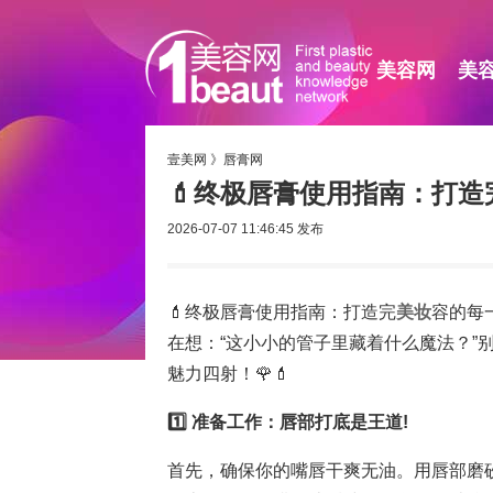
美容网
美
壹美网
》
唇膏网
💄终极唇膏使用指南：打造
2026-07-07 11:46:45
发布
💄终极唇膏使用指南：打造完
美妆
容的每
在想：“这小小的管子里藏着什么魔法？”
魅力四射！🌹💄
1️⃣ 准备工作：唇部打底是王道!
首先，确保你的嘴唇干爽无油。用唇部磨