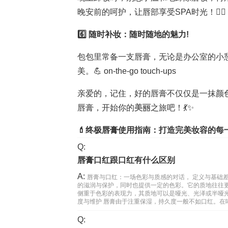
晚安前的呵护，让唇部享受SPA时光！💆‍♀️ bed
6️⃣ 随时补妆：随时随地的魅力!
包包里常备一支唇膏，无论是办公室的小
美。💪 on-the-go touch-ups
亲爱的，记住，好的唇膏不仅仅是一抹颜
唇膏，开始你的
美丽
之旅吧！💃✨
💄终极唇膏使用指南：打造完美妆容的每
Q:
唇膏口红跟口红有什么区别
A:
唇膏与口红：一场色彩与质感的对话， 定义与基础
的滋润与保护，同时也提供一定的色彩。它的质地往往
侧重于色彩的表现力，其质地可以是哑光、光泽或半哑
度与维护 唇膏由于注重保湿，持久度一般不如口红。在
Q: