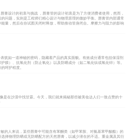
 唇膏设计的初衷与挑战 ，唇膏管的设计初衷是为了方便消费者使用，然而，
道的问题，实则是工程师们精心设计与物理原理的微妙平衡。唇膏管内部通常
存能量，然后在你试图关闭时释放，帮助推动管身闭合。摩擦力与阻力的影响
，
分表犹如一道神秘的密码，隐藏着产品的真实面貌。有效成分通常包括保湿剂
保护膜）、抗氧化剂（防止氧化）以及防晒成分（如二氧化钛或氧化锌）等。
肤的呵护程度。
像是在沙漠中找甘霖。今天，我们就来揭秘那些被美妆达人们一致点赞的十
✨
过敏的人来说，某些唇膏中可能含有苯酮类（如甲苯胺、对氨基苯甲酸酯）的
量选择物理防晒或无防晒配方的天然唇膏，以减少潜在的不适。重金属及其衍