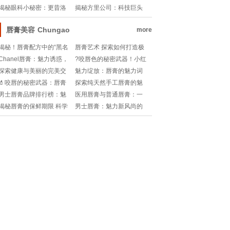
健康攻略
美复原时间表🔍
揭秘眼科小秘密：更昔洛
揭秘方里公司：科技巨头
韦眼用凝胶浓度大公开👀!
的地理位置大揭秘🌐
唇膏美容
Chungao
more
揭秘！唇膏配方中的“黑名
唇膏艺术 探索如何打造极
单”：哪些成分要避开？💄
致滋润的秘密
Chanel唇膏：魅力诱惑，
?咬唇色的秘密武器！小红
🚫
演绎时尚新风尚!
书唇膏大揭秘?
探索健康与美丽的完美交
魅力绽放：唇膏的魅力词
汇：唇膏品牌推荐
汇解析
💄咬唇的秘密武器：唇膏
探索纯天然手工唇膏的魅
使用大揭秘！如何让颜色
力：配方的艺术与功效
男士唇膏品牌排行榜：魅
医用唇膏与普通唇膏：一
持久又诱人？!
力新风尚的引领者
场健康与美容的对话
揭秘唇膏的保鲜期限 科学
男士唇膏：魅力新风尚的
与实用的对话
精致点缀