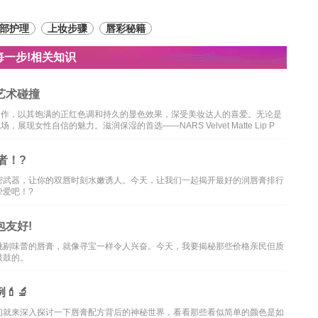
部护理
上妆步骤
唇彩秘籍
每一步!相关知识
艺术碰撞
的经典之作，以其饱满的正红色调和持久的显色效果，深受美妆达人的喜爱。无论是
现女性自信的魅力。滋润保湿的首选——NARS Velvet Matte Lip P
者！?
密武器，让你的双唇时刻水嫩诱人。今天，让我们一起揭开最好的润唇膏排行
爱吧！?
友好!
挑剔味蕾的唇膏，就像寻宝一样令人兴奋。今天，我要揭秘那些价格亲民但质
鼓鼓的。
🔬
们就来深入探讨一下唇膏配方背后的神秘世界，看看那些看似简单的颜色是如