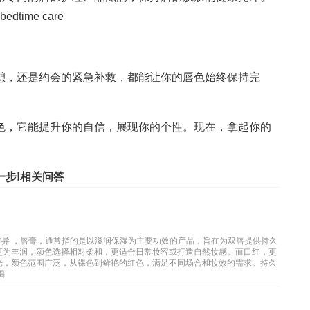
time care
憩，还是约会的紧急补救，都能让你的唇色始终保持完
色，它能提升你的自信，展现你的个性。现在，拿起你的
一步!相关问答
差异 ，唇膏，通常指的是以滋润保湿为主要功效的产品，旨在为双唇提供持久
更为丰润，颜色选择相对柔和，更适合日常妆容或打造自然妆感。而口红，更
光，颜色范围广泛，从裸色到鲜艳的红色，满足不同场合和妆效的需求。持久
喝