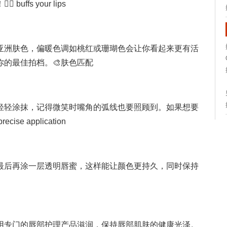
ffs your lips
亚洲肤色，偏暖色调如桃红或珊瑚色会让你看起来更有活
的最佳拍档。🎨肤色匹配
轻轻涂抹，记得微笑时嘴角的弧线也要照顾到。如果想要
 application
最后再涂一层透明唇蜜，这样能让颜色更持久，同时保持
用专门的唇部护理产品滋润，保持唇部肌肤的健康光泽。