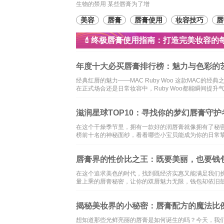
生物的禁用 某些唇膏为了增
美容
唇膏
唇膏使用
妆容技巧
唇
💄终极唇膏使用指南：打造完美妆容的
年度十大必买唇膏排行榜：魅力与色彩的
经典红唇的魅力——MAC Ruby Woo 这款MAC
在正式场合还是日常妆容中，Ruby Woo都能瞬间提升气场，展
滋润星球TOP10：寻找你的梦幻唇膏守护
在这个干燥季节里，拥有一款好的润唇膏就像拥有了秘
榜前十名的神秘面纱，看看哪些小宝贝能成为你的日常挚
唇膏界的性价比之王：既要美丽，也要钱包
在这个追求美色的时代，找到既经济实惠又能满足我们
量上乘的唇膏秘密，让你的双唇魅力无限，钱包却依旧
揭秘美妆界的小秘密：唇膏配方的魔法比例
想知道那些光鲜亮丽的唇膏是如何诞生的吗？今天，我