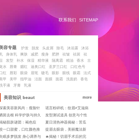
联系我们
SITEMAP
美容专题
护发
脱发
头皮屑
除毛
沐浴露
沐浴
乳
身体乳
爽肤
减肥
瘦身
肥胖
祛皱
祛斑
祛
痘
发型
补水
保湿
精华液
隔离霜
精油
香水
古
龙水
唇膏
腮红
迪奥口红
圣罗兰口红
口红色号
口红
唇彩
眼袋
眉笔
睫毛
眼影
眼线
眼霜
法式
美甲
美甲
指甲油
洁面
面膜
面霜
洗面奶
香皂
洗手液
牙膏
乳液
美容知识
beaut
more
探索美容新风尚：瘦脸针
谣言粉碎机：纹眉≠艾滋病
的价格揭秘
风险，真相大揭秘！
晒斑去根 科学护肤与持久
发型测试道具 创意与个性
战役
的时尚探索
揭秘肌肤谜团：褐色痘
夏日清热神器揭秘：苦瓜
印，说走就走的旅行要多
爽肤水的神奇功效!
咬一口甜蜜，口红颜色推
提眉去眼袋，美丽魔法新
久？🌈💨
荐让你美翻天!
篇章：恢复期揭秘!
失眠多梦脱发 身心调养与
🔥揭秘！切眉手术后的完