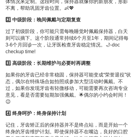
体情况来定制。这段时间，保持器就像你的新朋友，形影
不离，帮助巩固牙齿位置。👶💖
2️⃣ 中级阶段：晚间佩戴与定期复查
过了初级阶段，你可能只需每晚睡觉时佩戴保持器，白天
则可以摘下。这个阶段通常持续6个月至1年，期间记得每
3-6个月回诊一次，让牙医检查牙齿稳定情况。🌙-doc
checkup time!
3️⃣ 高级阶段：长期维护与必要时再调整
如果你的牙齿已经非常稳固，保持器可能变成“荣誉退役”状
态，偶尔在特殊场合如拍照或参加大型活动时佩戴。不
过，如果你发现牙齿有轻微移动，可能需要再次咨询专业
意见，看是否需要短期加强佩戴。🌟偶尔的小约会时间！
😉
4️⃣ 终身呵护：终身保持计划
记住，牙齿矫正后的保持器并不是终点站，而是开始一个
终身的牙齿维护计划。即使保持器不在嘴边，良好的口腔