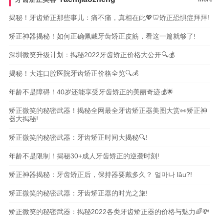
揭秘！牙齿矫正那些事儿：痛不痛，真相在此💖🦷矫正恐惧症拜拜!
矫正神器揭秘！如何正确佩戴牙齿矫正皮筋，看这一篇就够了!
深圳微笑升级计划：揭秘2022牙齿矫正价格大公开🔍💰
揭秘！大连口腔医院牙齿矫正价格全览🔍💰
年龄不是障碍！40岁还能享受牙齿矫正的美丽奇迹💰🌟
矫正微笑的秘密武器！揭秘全网最全牙齿矫正器美图大赏👀矫正神
器大揭秘!
矫正微笑的秘密武器：牙齿矫正时间大揭秘🔍!
年龄不是限制！揭秘30+成人牙齿矫正的逆袭时刻!
矫正神器揭秘：牙齿矫正后，保持器要戴多久？ 얼마나 lâu?!
矫正微笑的秘密武器：牙齿矫正器的时光之旅!
矫正微笑的秘密武器：揭秘2022各类牙齿矫正器的价格与魅力🌈💸