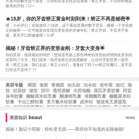
天就为你解开这个迷思，让你的笑容从此自信满满！矫正牙齿，不论何时都是
最美的开始！🦷✨
🔥18岁，你的牙齿矫正黄金时刻到来！矫正不再是秘密🌟
嘿，小伙伴们！你知道吗？18岁，这个看似普通的数字背后，藏着一个牙齿矫
正的秘密——它可能是你实现完美笑容的关键年纪！矫正牙齿，不仅关乎美
观，更关乎口腔健康哦！🦷🌈
揭秘！牙齿矫正界的变形金刚：牙套大变身🌟
你的笑容，值得最好的呵护！想知道市面上那些神奇的牙套如何悄悄改变你的
笑容吗？今天，我们就来一场牙齿矫正的深度解析，让你对牙套世界一探究
竟！矫正之旅，我们走起！矫正小白们，准备好了吗？👀矫正狂魔们，是不是
已经迫不及待了？!
美容专题
晒斑
雀斑
黄褐斑
抬头纹
法令纹
老年斑
胎记
颈
纹
妊辰纹
皱纹
痘印
透明质酸
夫西地酸
莫匹罗星软膏
阿昔
洛韦软膏
糠酸莫米松乳膏
酮康唑乳膏
溶菌酶乳膏
糠酸莫米松
软膏
卡泊三醇软膏
复方氟米松软膏
卤米松
皱波角叉菜提取
物
非那雄胺喷雾剂
更昔洛韦眼用凝胶
米诺地尔搽剂
觅光胶原
炮
熊果苷
黄芪霜
皂基
乳木果
且初
乳木果油
果冻胶
修丽
beaut
美容知识
more
可
草莓籽油
玉龙茶香
霍霍巴油
蓝铜胜肽
芙丽芳丝
露得清
根皮素
果酸换肤
泊紫汀兰
脱羧肌肽
比亚芬
揭秘！胎记小瑕疵，轻松变无痕——那些你不知道的去除秘籍!