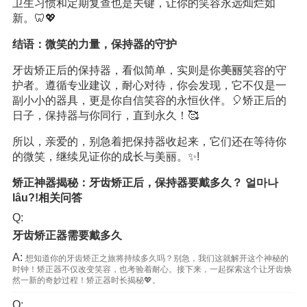
卫生习惯和定期复查也是关键，让你的笑容永远灿烂如
新。🦷💖
结语：微笑的力量，保持器的守护
牙齿矫正后的保持器，看似简单，实则是你
美丽
笑容的守
护者。遵循专业建议，耐心对待，你会发现，它不仅是一
副小小的器具，更是你自信笑容的永恒伙伴。🎈矫正后的
日子，保持器与你同行，直到永久！🥰
所以，亲爱的，别急着把保持器收起来，它们还在等待你
的微笑，继续见证你的成长与美丽。✨!
矫正神器揭秘：牙齿矫正后，保持器要戴多久？ 얼마나
lâu?!相关问答
Q:
牙齿矫正器需要戴多久
A:
想知道你的牙齿矫正之旅将持续多久吗？别急，我们这就解开这个神秘的
时钟！矫正器不仅改变笑容，也考验着耐心。接下来，一起探索这个让牙齿焕
然一新的奇妙过程！矫正器时长揭秘💖。
Q: