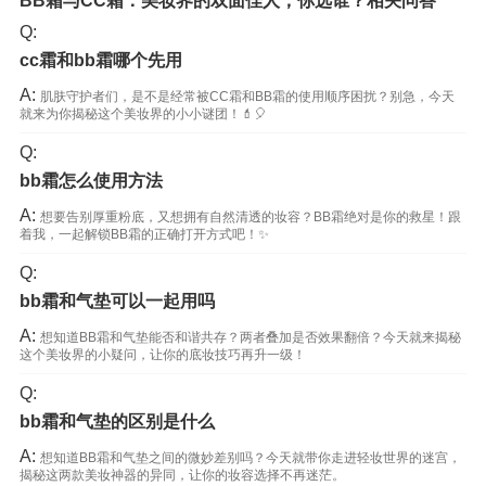
BB霜与CC霜：美妆界的双面佳人，你选谁？相关问答
Q:
cc霜和bb霜哪个先用
A:
肌肤守护者们，是不是经常被CC霜和BB霜的使用顺序困扰？别急，今天
就来为你揭秘这个美妆界的小小谜团！💄🎈
Q:
bb霜怎么使用方法
A:
想要告别厚重粉底，又想拥有自然清透的妆容？BB霜绝对是你的救星！跟
着我，一起解锁BB霜的正确打开方式吧！✨
Q:
bb霜和气垫可以一起用吗
A:
想知道BB霜和气垫能否和谐共存？两者叠加是否效果翻倍？今天就来揭秘
这个美妆界的小疑问，让你的底妆技巧再升一级！
Q:
bb霜和气垫的区别是什么
A:
想知道BB霜和气垫之间的微妙差别吗？今天就带你走进轻妆世界的迷宫，
揭秘这两款美妆神器的异同，让你的妆容选择不再迷茫。