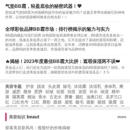
气垫BB霜，轻盈底妆的秘密武器！💖
想知道气垫BB霜为何能瞬间提升你的妆容魅力吗？这篇文章带你揭秘它的神奇
作用，让你的肌肤瞬间焕发自然光彩！✨
全球彩妆品牌BB霜市场：排行榜揭示的魅力与实力
BB霜的崛起与流行趋势 自韩国彩妆风潮席卷全球以来，BB霜凭借其多效合一
的功效，迅速在美妆界占据了一席之地。它不仅提供了基础的遮瑕和防晒，还
能滋养肌肤，让肌肤看起来自然透亮。近年来，消费者对BB霜的需求日益增
长，品牌间的竞争愈发激烈。市场领导者与品牌特色
🔥揭秘！2023年度最佳BB霜大比拼：遮瑕保湿两不误👑
美妆达人们，你们还在为选对一款既能遮瑕又能保湿的BB霜烦恼吗？别怕，今
天就带你们走进美妆实验室，揭晓那些传说中的遮瑕保湿圣品！💄💦
美容专题
护发
脱发
头皮屑
除毛
沐浴露
沐浴乳
身体乳
爽
肤
减肥
瘦身
肥胖
祛皱
祛斑
祛痘
发型
补水
保湿
精华
液
隔离霜
精油
香水
古龙水
唇膏
腮红
迪奥口红
圣罗兰口
红
口红色号
口红
唇彩
眼袋
眉笔
睫毛
眼影
眼线
眼霜
法
式美甲
美甲
指甲油
洁面
面膜
面霜
洗面奶
香皂
洗手液
牙
膏
乳液
beaut
美容知识
more
探索美容新风尚：瘦脸针的价格揭秘