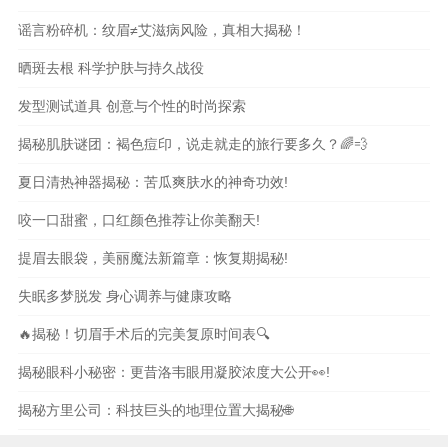
谣言粉碎机：纹眉≠艾滋病风险，真相大揭秘！
晒斑去根 科学护肤与持久战役
发型测试道具 创意与个性的时尚探索
揭秘肌肤谜团：褐色痘印，说走就走的旅行要多久？🌈💨
夏日清热神器揭秘：苦瓜爽肤水的神奇功效!
咬一口甜蜜，口红颜色推荐让你美翻天!
提眉去眼袋，美丽魔法新篇章：恢复期揭秘!
失眠多梦脱发 身心调养与健康攻略
🔥揭秘！切眉手术后的完美复原时间表🔍
揭秘眼科小秘密：更昔洛韦眼用凝胶浓度大公开👀!
揭秘方里公司：科技巨头的地理位置大揭秘🌐