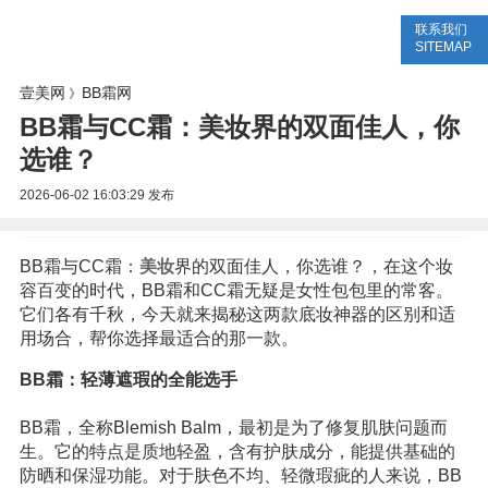
联系我们
美容网
美容大全
美容知识
SITEMAP
壹美网
BB霜网
》
BB霜与CC霜：美妆界的双面佳人，你
选谁？
2026-06-02 16:03:29
发布
BB霜与CC霜：
美妆
界的双面佳人，你选谁？，在这个妆
容百变的时代，BB霜和CC霜无疑是女性包包里的常客。
它们各有千秋，今天就来揭秘这两款底妆神器的区别和适
用场合，帮你选择最适合的那一款。
BB霜：轻薄遮瑕的全能选手
BB霜，全称Blemish Balm，最初是为了修复肌肤问题而
生。它的特点是质地轻盈，含有护肤成分，能提供基础的
防晒和保湿功能。对于肤色不均、轻微瑕疵的人来说，BB