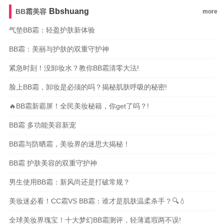
Bbshuang
BB霜美容
more
气垫BB霜：轻盈护肤新体验
BB霜：美丽与护肤的双重守护神
紧急时刻！没卸妆水？教你BB霜清零大法!
脸上BB霜，卸妆是必须的吗？揭秘肌肤呼吸的秘密!
🔥BB霜新霸屏！全民美妆秘籍，你get了吗？!
BB霜 多功能美容新宠
BB霜与防晒霜，美妆界的迷思大揭秘！
BB霜 护肤美容的双重守护神
男生使用BB霜：新风尚还是打破常规？
美妆迷必看！CC霜VS BB霜：谁才是肌肤温柔杀手？🔍💧
全球美妆界瑰宝！十大梦幻BB霜测评，轻薄遮瑕两不误!