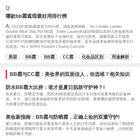
Q:
哪款bb霜遮瑕最好用排行榜
A:
2023年度BB霜遮瑕力排行榜：顶级选择揭晓， No.1 Estée Lauder
Double Wear Stay Put BB霜，Estée Lauder的这款BB霜以其持久的妆效和卓
越的遮瑕力闻名。其含有微粒子光感科技，能均匀肤色，细微瑕疵几乎隐形。
它的SPF35防晒指数保护肌肤免受紫外线伤害，是专业级美妆师和美妆博主们
的首选。No.2 NARS Radiant Creamy Conceal
美容
BB霜
BB霜
CC霜
化妆品区别
用途解析
BB霜与CC霜：美妆界的双面佳人，你选谁？相关知识
防水BB霜大比拼：谁才是夏日肌肤守护神？!
炎炎夏日，防晒是关键，而防水BB霜更是抵抗汗水与海水双重考验的必备神
器。今天，我们就来揭秘那些备受好评的防水BB霜，看看哪款能荣登榜首，成
为你夏日护肤的首选佳品。
美妆新指南：BB霜与防晒霜，正确上妆的双重守护!
夏日来临，防晒与底妆并重是每个爱美人士的日常功课。但你知道吗？BB霜和
防晒霜的使用顺序可是大有讲究哦！今天就来揭秘这个美妆小秘密，让你的肌
肤既防晒又亮丽。