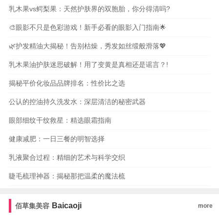
乳木果vs鳄梨果：天然护肤界的双胞胎，你分得清吗?
🎨眼影不只是色彩游戏！新手必看的眼影入门指南🌟
🌿护发精油大揭秘！告别枯燥，秀发如丝缎般滑落💖
乳木果油护肤迷思破解！用了变黄是真相还是谣言？!
揭秘平价化妆品品牌排名：性价比之选
公认的控油持久洗发水：深层清洁的秘密武器
眼部细纹干纹救星：精选眼霜指南
健康减肥：一日三餐的明智选择
乳液聚合过程：精细的艺术与科学交织
睫毛梳理神器：揭秘那把温柔的魔法梳
Baicaoji
佰草集美容
more