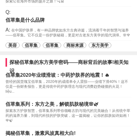
探索它在海外市场的盛开之旅！🔍📊
Q:
佰草集是什么品牌
A:
在中国护肤界，有一种品牌犹如东方古典诗篇，流淌着千年的智慧与滋养
——佰草集。它不仅是一份护肤秘籍，更是对古老东方美学的现代演绎。🌸🌹
美容
佰草集
佰草集
商标来源
东方美学
探秘佰草集的东方美学密码——商标背后的故事!相关知
识
佰草集2020年业绩滑坡：中药护肤界的地震！🔥
曾经的国货瑰宝佰草集，2020年的成绩单令人震惊——业绩下滑40%！这不
仅是一份财务报告，更是传统中药护肤理念与现代消费趋势碰撞的火花！
liệu...
佰草集系列：东方之美，解锁肌肤秘境🌸🌿
探索东方护肤智慧，佰草集系列带你领略古韵与现代的完美融合！从传统中草
药的滋养力量，到现代科技的护肤突破，这一篇揭秘，让你的肌肤如诗如画！
🌹🍃
揭秘佰草集，激素风波真相大白!