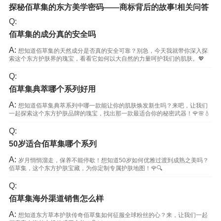
探秘佰草集的东方美学密码——商标背后的故事!相关问答
Q:
佰草集的成分真的安全吗
A:
想知道佰草集的天然成分是否真的安全可靠？别急，今天我就带你深入探
索这个东方护肤界的瑰宝，看看它如何以大自然的力量呵护我们的肌肤。💖
Q:
佰草集典萃哪个系列好用
A:
想知道佰草集典萃系列中哪一款能让你的肌肤焕发新生吗？来吧，让我们
一起探索这个东方护肤品牌的瑰宝，找出那一款最适合你的秘密武器！🌹🌸💧
Q:
50岁适合佰草集哪个系列
A:
岁月悄悄溜走，保养不能停歇！想知道50岁如何优雅过渡到成熟之美吗？
佰草集，这个东方护肤宝藏，为你定制专属护肤地图！🌹🔍
Q:
佰草集海外渠道销售怎么样
A:
想知道东方草本护肤传奇佰草集如何征服全球粉丝的心？来，让我们一起