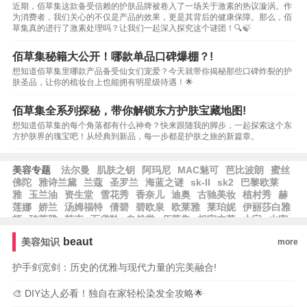
近期，佰草集这款备受信赖的护肤品牌被卷入了一场关于激素的热议漩涡。作
为消费者，我们关心的不仅是产品的效果，更是其背后的健康保障。那么，佰
草集真的进行了激素处理吗？让我们一起深入探究这个谜团！🔍🍃
佰草集秘籍大公开！哪款单品口碑爆棚？!
想知道佰草集里哪款产品备受仙女们宠爱？今天就带你揭秘那些口碑炸裂的护
肤圣品，让你的梳妆台上也能拥有明星级待遇！🌟
佰草集全系列探秘，带你解锁东方护肤宝藏地图!
想知道佰草集的每个角落都有什么神奇？快来跟随我的脚步，一起探索这个东
方护肤界的瑰宝吧！从经典到新品，每一步都是护肤之旅的新篇章。
美容专题
法尔曼
肌肤之钥
阿玛尼
MAC魅可
芭比波朗
蜜丝
佛陀
雅诗兰黛
兰蔻
圣罗兰
海蓝之谜
sk-II
sk2
巴黎欧莱
雅
玉兰油
资生堂
雪花秀
香奈儿
迪奥
古驰美妆
植村秀
赫
莲娜
娇兰
汤姆福特
倩碧
碧欧泉
欧莱雅
莱珀妮
伊丽莎白雅
顿
珀莱雅
韩束
百雀羚
自然堂
佰草集
相宜本草
大宝
水密
码
郁美净
隆力奇
卡姿兰
纽西之谜
方里
兰芝
爱茉莉
尔木
beaut
美容知识
more
萄
无人区玫瑰
观夏
护手剑宽剑：历史的优雅与现代力量的完美融合!
🎨 DIY达人必看！独自在家轻松染发全攻略🌟