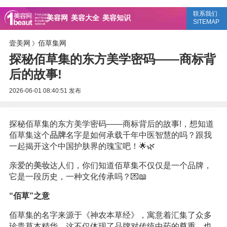
联系我们
美容网
美容大全
美容知识
SITEMAP
壹美网
佰草集网
》
探秘佰草集的东方美学密码——商标背
后的故事!
2026-06-01 08:40:51
发布
探秘佰草集的东方美学密码——商标背后的故事!，想知道
佰草集这个
品牌
名字是如何承载千年中医智慧的吗？跟我
一起揭开这个中国护肤界的瑰宝吧！🌟🌿
亲爱的
美妆
达人们，你们知道佰草集不仅仅是一个品牌，
它是一段历史，一种文化传承吗？💌📖
“佰草”之意
佰草集的名字来源于《神农本草经》，寓意着汇集了众多
珍贵草本精华。这不仅体现了品牌对传统中药的尊重，也