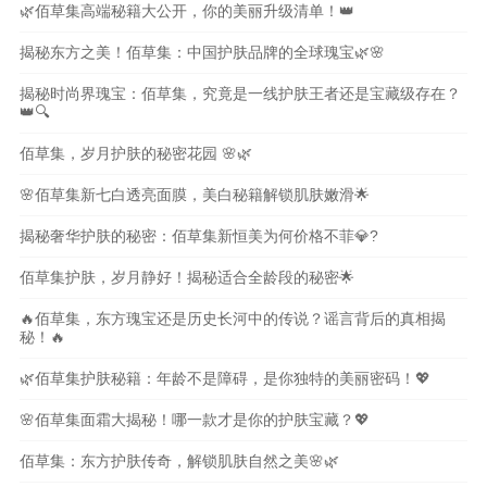
🌿佰草集高端秘籍大公开，你的美丽升级清单！👑
揭秘东方之美！佰草集：中国护肤品牌的全球瑰宝🌿🌸
揭秘时尚界瑰宝：佰草集，究竟是一线护肤王者还是宝藏级存在？
👑🔍
佰草集，岁月护肤的秘密花园 🌸🌿
🌸佰草集新七白透亮面膜，美白秘籍解锁肌肤嫩滑🌟
揭秘奢华护肤的秘密：佰草集新恒美为何价格不菲💎?
佰草集护肤，岁月静好！揭秘适合全龄段的秘密🌟
🔥佰草集，东方瑰宝还是历史长河中的传说？谣言背后的真相揭
秘！🔥
🌿佰草集护肤秘籍：年龄不是障碍，是你独特的美丽密码！💖
🌸佰草集面霜大揭秘！哪一款才是你的护肤宝藏？💖
佰草集：东方护肤传奇，解锁肌肤自然之美🌸🌿