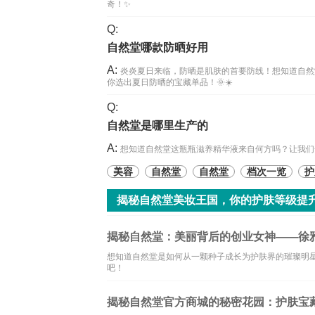
奇！✨
Q:
自然堂哪款防晒好用
A:
炎炎夏日来临，防晒是肌肤的首要防线！想知道自然
你选出夏日防晒的宝藏单品！🌞☀️
Q:
自然堂是哪里生产的
A:
想知道自然堂这瓶瓶滋养精华液来自何方吗？让我们一
美容
自然堂
自然堂
档次一览
护
揭秘自然堂美妆王国，你的护肤等级提升
揭秘自然堂：美丽背后的创业女神——徐雅
想知道自然堂是如何从一颗种子成长为护肤界的璀璨明
吧！
揭秘自然堂官方商城的秘密花园：护肤宝藏