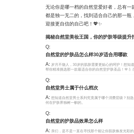
无论你是哪一档的自然堂爱好者，总有一
都是独一无二的，找到适合自己的那一瓶
迎接更自信的自己吧！💖✨
揭秘自然堂美妆王国，你的护肤等级提升指
Q:
自然堂的护肤品怎么样30岁适合用哪款
A:
岁月不饶人，30岁的肌肤需要更贴心的呵护！想知
帮你精准挑选那一款最适合你的自然堂护肤圣品！🌹💧💧
Q:
自然堂男士属于什么档次
A:
想知道自然堂男士系列究竟属于哪个消费层级？别急
何在护肤界独树一帜的。
Q:
自然堂的护肤品效果怎么样
A:
亲们，是不是一直在寻找那个能让你肌肤焕发光彩的