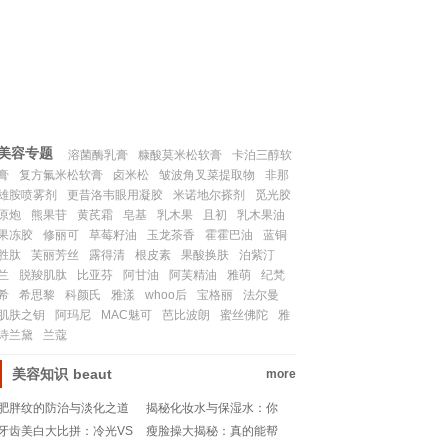
联系我们
SITEMAP
美容专题
溶菌酶乳膏
糠酸莫米松软膏
卡泊三醇软
膏
复方氟米松软膏
卤米松
皱波角叉菜提取物
非那
雄胺喷雾剂
更昔洛韦眼用凝胶
米诺地尔搽剂
觅光胶
原炮
熊果苷
黄芪霜
皂基
乳木果
且初
乳木果油
果冻胶
修丽可
草莓籽油
玉龙茶香
霍霍巴油
蓝铜
胜肽
芙丽芳丝
露得清
根皮素
果酸换肤
泊紫汀
兰
脱羧肌肽
比亚芬
阿甘油
阿芙精油
雅萌
纪梵
希
希思黎
科颜氏
雅漾
whoo后
宝格丽
法尔曼
肌肤之钥
阿玛尼
MAC魅可
芭比波朗
蜜丝佛陀
雅
诗兰黛
兰蔻
美容知识
beaut
more
肥胖纹的防治与淡化之道
揭秘化妆水与保湿水：你
真的分清了吗？
牙齿美白大比拼：冷光VS
瘦脸操大揭秘：真的能帮