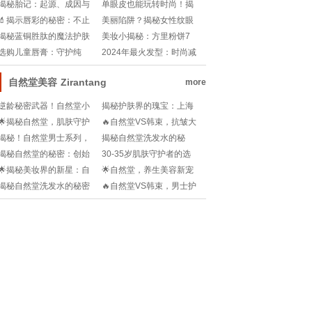
漂白，哪款让你笑得更灿
你塑造V脸吗？
揭秘胎记：起源、成因与
单眼皮也能玩转时尚！揭
烂？✨!
神秘遗产
秘眼妆魔法——一步到位
💄揭示唇彩的秘密：不止
美丽陷阱？揭秘女性纹眼
教程!
是颜色，它是魅力的魔法
线背后的真相
揭秘蓝铜胜肽的魔法护肤
美妆小揭秘：方里粉饼7
棒!
秘密，肌肤焕发新生力量!
克，到底能撑多久？!
选购儿童唇膏：守护纯
2024年最火发型：时尚减
真，关注成分
龄的艺术
自然堂美容
Zirantang
more
逆龄秘密武器！自然堂小
揭秘护肤界的瑰宝：上海
紫瓶，肌肤年龄分水岭💧
自然堂集团有限公司的科
🌟揭秘自然堂，肌肤守护
🔥自然堂VS韩束，抗皱大
技之美💧👑
神的秘密花园！✨
战谁才是抗老赢家？🔥
揭秘！自然堂男士系列，
揭秘自然堂洗发水的秘
你的护肤新宠👑男性魅力
密：赵思露的护发心得💧!
揭秘自然堂的秘密：创始
30-35岁肌肤守护者的选
升级秘籍!
人故事与品牌传奇🌟
择：自然堂护肤王者揭秘!
🌟揭秘美妆界的新星：自
🌟自然堂，养生美容新宠
然堂创始人女儿的创业故
儿！你get√了吗？✨
揭秘自然堂洗发水的秘密
🔥自然堂VS韩束，男士护
事💖
配方🌿💧——你的秀发守
肤大战谁才是王者？🔥
护神!