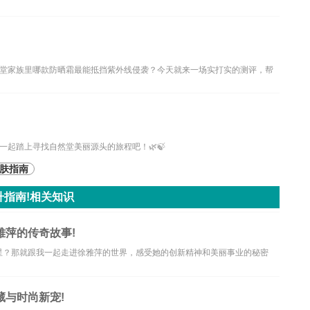
堂家族里哪款防晒霜最能抵挡紫外线侵袭？今天就来一场实打实的测评，帮
起踏上寻找自然堂美丽源头的旅程吧！🌿🍃
肤指南
指南!相关知识
萍的传奇故事!
星？那就跟我一起走进徐雅萍的世界，感受她的创新精神和美丽事业的秘密
与时尚新宠!