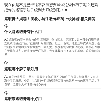
现在你是不是已经迫不及待想要试试这些技巧了呢？赶紧
把你的遮瑕手法升级到大师级别吧！🌟
遮瑕膏大揭秘！美妆小能手教你正确上妆神器!相关问答
Q:
什么是遮瑕膏有什么用
A:
遮瑕膏的基本概念与作用 遮瑕膏，化妆艺术中的瑰宝，是一种专门用于遮
盖肌肤瑕疵的产品。它主要针对黑眼圈、痘痘、色斑、红血丝等皮肤问题，通
过细腻的质地和强大的遮盖力，瞬间提升肌肤的均匀度和透明感。其核心作用
在于局部提亮，帮助打造无暇肌肤，为整体妆容打下坚实的基础。遮瑕膏的选
择
Q:
遮瑕哪个牌子最好用
A:
在美妆世界里，寻找一款能完美遮瑕又不会闷痘的宝贝，就像是在茫茫人
海中寻觅真爱。今天，让我们一起揭晓那些口碑与效果双丰收的遮瑕产品，看
看哪一位遮瑕大牌才是你的心头好。
Q:
遮瑕液遮瑕膏哪个好用