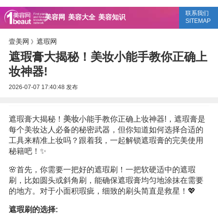
联系我们
美容网
美容大全
美容知识
SITEMAP
壹美网
遮瑕网
》
遮瑕膏大揭秘！美妆小能手教你正确上
妆神器!
2026-07-07 17:40:48
发布
遮瑕膏大揭秘！
美妆
小能手教你正确上妆神器!，遮瑕膏是
每个美妆达人必备的秘密武器，但你知道如何选择合适的
工具来精准上妆吗？跟着我，一起解锁遮瑕膏的完美使用
秘籍吧！✨
🌸首先，你需要一把好的遮瑕刷！一把软硬适中的遮瑕
刷，比如圆头或斜角刷，能确保遮瑕膏均匀地涂抹在需要
的地方。对于小面积瑕疵，细致的刷头简直是救星！💖
遮瑕刷的选择: