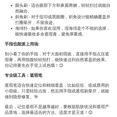
圆头刷 - 适合眼部下方和鼻翼两侧，轻轻扫过就能自
然融合。
斜角刷 - 对于痘印或黑眼圈，斜角设计能精确覆盖并
打圈晕开，不留痕迹。
海绵扑 - 如果你喜欢湿用，湿海绵是个不错的选择，
能快速吸收多余遮瑕膏，避免厚重感。
手指也能派上用场:
别小看了你的手指，对于大面积瑕疵，直接用手指点压遮
瑕膏，再用指腹轻轻拍打，能快速达到自然遮盖的效果。
但记得要先在手背上试色哦！😉
专业级工具：遮瑕笔
遮瑕笔适合快速定位和精细遮盖，比如痘痘、痣或唇周的
小瑕疵。只需轻轻点按，然后用手指或遮瑕刷晕开，就能
做到隐形修复。🎯
最后，记住遮瑕不是越厚越好，要根据肌肤状况和遮瑕产
品质地，选择最适合的方法。适度才是王道！😌