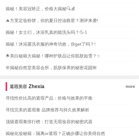
揭秘！美容冠矫正，价格大揭秘🔍💰
🔥方里定妆粉饼，你的夏日控油救星？测评来袭!
揭秘！女士们，沐浴乳真的能洗头吗？💦💧
揭秘！沐浴露洗衣服的神奇功效，你get了吗？!
🌟美白秘籍大揭秘！哪种护肤品让你肌肤如雪？✨
🌸揭秘自然堂美容会所，肌肤保养的秘密花园🌺
Zhexia
遮瑕美容
more
寻找性价比高的遮瑕产品：价格与效果的平衡
寻找完美的遮瑕膏 品牌推荐与持久效果解析
顶级遮瑕膏排行榜：打造无瑕妆容的秘密武器
揭秘化妆秘籍：隔离or遮瑕？正确步骤让你美得自然