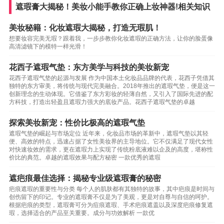
遮瑕膏大揭秘！美妆小能手教你正确上妆神器!相关知识
美妆秘籍：化妆遮瑕大揭秘，打造无瑕肌！
想要妆容完美无瑕？跟着我，一步步教你化妆遮瑕的正确方法，让你的脸蛋像
高清滤镜下的模特一样光滑！
花西子遮瑕气垫：东方美学与科技的美妆新宠
花西子遮瑕气垫的起源与发展 作为中国本土化妆品品牌的代表，花西子凭借其
独特的东方审美，将传统与现代完美融合。2018年推出的遮瑕气垫，便是这一
创新理念的生动体现。它借鉴了东方彩妆的轻薄自然，又引入了国际先进的配
方科技，打造出轻盈且遮瑕力强大的底妆产品。花西子遮瑕气垫的卓越
探索美妆新宠：性价比极高的遮瑕气垫
遮瑕气垫的崛起与市场定位 近年来，化妆品市场的革新中，遮瑕气垫以其轻
便、高效的特点，迅速占据了女性美妆界的主导地位。它不仅满足了现代女性
对快速妆效的需求，更在遮瑕力上实现了传统粉底液难以企及的高度，堪称性
价比的典范。卓越的遮瑕效果与配方秘密 一款优秀的遮瑕
遮疤痕最佳选择：揭秘专业级遮瑕膏的秘密
疤痕遮瑕的重要性与分类 每个人的肌肤都有其独特的故事，其中疤痕是时间与
创伤留下的印记。专业的遮瑕膏不仅是为了美观，更是对自尊与自信的呵护。
根据疤痕的类型，遮瑕膏可分为痘痕遮瑕、手术疤痕遮盖以及深度疤痕修复遮
瑕，选择适合的产品至关重要。成分与功效解析 一款优