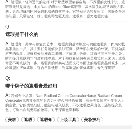
A:
遮瑕液：轻薄透气的选择 对于那些希望妆容自然、不厚重的女性来说，遮
瑕液无疑是首选。比如Nars的Sheer Glow遮瑕液，其水润质地能迅速融入肌
肤，遮盖瑕疵的同时保持肌肤的自然光泽。它特别适合轻度痘印、黑眼圈等局
部问题，只需轻轻一抹，瑕疵即隐匿无踪。遮瑕膏：强力遮瑕的秘
Q:
遮瑕是干什么的
A:
遮瑕膏：美学与修复的艺术， 遮瑕膏的基本概念与功能遮瑕膏，作为化妆
品家族的一员，其主要任务是解决肌肤瑕疵，赋予肌肤无瑕的外观。它犹如美
容界的救星，能够有效地掩盖黑眼圈、痘痘印、色斑、红血丝等不完美之处，
瞬间提升肌肤的均匀度和纯净感。对于那些希望拥有完美底妆的人来说，遮瑕
膏是不可或缺的一步。遮瑕膏的种类与适用技巧市面上的遮瑕膏品种繁多，从
轻薄型的液体遮瑕，适合日常使用，到厚重型的膏体遮瑕，专为深度瑕
Q:
哪个牌子的遮瑕膏最好用
A:
高端专业品牌：Nars Radiant Cream ConcealerNars的Radiant Cream
Concealer凭借其卓越的遮盖力和持久的持妆效果，深受美妆博主和专业人士
的喜爱。它的质地细腻，能轻松融入肌肤，不仅遮瑕效果出色，还能提亮肤
色，打造出自然无瑕的妆容。对于深度色斑和瑕
美容
遮瑕
遮瑕膏
上妆工具
美妆技巧