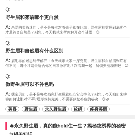
Q:
野生眉和雾眉哪个更自然
A:
亲爱的美妆迷们，是不是每次对着镜子都在纠结，野生眉和雾眉到底哪个
才最符合自然美？别急，今天我就来帮你解开这个谜团！😉
Q:
野生眉和自然眉有什么区别
A:
眉毛界的迷思终于解开！今天就带大家一探究竟，野生眉和自然眉到底有
何不同，哪个才是最适合你的日常妆容呢？跟着我一起，解锁美丽秘密吧！😉
Q:
做野生眉可以不补色吗
A:
嘿宝贝们，是不是每次画完野生眉就担心它会掉色？别急，今天咱们来聊
聊如何让那对“不羁”眉形保持完美，不需要频繁补色的秘诀！😉🌿
美容
野生眉
永久野生眉
纹绣
终身美丽
🔥永久野生眉，真的能hold住一生？揭秘纹绣界的秘密
✨相关知识