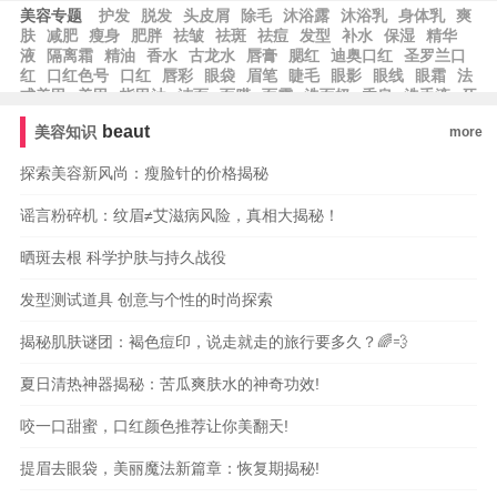
美容专题
护发
脱发
头皮屑
除毛
沐浴露
沐浴乳
身体乳
爽
肤
减肥
瘦身
肥胖
祛皱
祛斑
祛痘
发型
补水
保湿
精华
液
隔离霜
精油
香水
古龙水
唇膏
腮红
迪奥口红
圣罗兰口
红
口红色号
口红
唇彩
眼袋
眉笔
睫毛
眼影
眼线
眼霜
法
式美甲
美甲
指甲油
洁面
面膜
面霜
洗面奶
香皂
洗手液
牙
膏
乳液
beaut
美容知识
more
探索美容新风尚：瘦脸针的价格揭秘
谣言粉碎机：纹眉≠艾滋病风险，真相大揭秘！
晒斑去根 科学护肤与持久战役
发型测试道具 创意与个性的时尚探索
揭秘肌肤谜团：褐色痘印，说走就走的旅行要多久？🌈💨
夏日清热神器揭秘：苦瓜爽肤水的神奇功效!
咬一口甜蜜，口红颜色推荐让你美翻天!
提眉去眼袋，美丽魔法新篇章：恢复期揭秘!