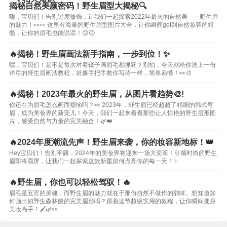
揭秘自然美颜密码！野生眉型大揭秘🔍
嗨，宝贝们！告别过度修饰，让我们一起探索2022年最火的自然美——野生眉
的魅力！👀👀 这里有海量的野生眉型图片大全，让你瞬间get到自然妆容的精
髓，让你的眉毛也能说话！😉😉
🔥揭秘！野生眉画法新手指南，一步到位！✨
嘿，宝贝们！是不是每次对着镜子画眉毛都抓狂？别怕，今天就给你送上一份
详尽的野生眉画法教程，就像手把手教你写诗一样，简单易懂！👀🎨
🔥揭秘！2023年最火的野生眉，从图片看趋势🎨!
你还在为眉毛怎么画而烦恼吗？👀 2023年，野生眉已经超越了精细的韩式弯
眉，成为美妆界的新宠儿！今天，我们一起来看看那些让人惊艳的野生眉形图
片，感受自然与力量的完美融合！🌿👑
🔥2024年度潮流先声！野生眉来袭，你的妆容新地标！👑
Hey宝贝们！告别平庸，2024年的美妆界将迎来一场大变革！引领时尚的野生
眉即将霸屏，让我们一起探索这款新星如何点亮你的每一天！✨
🔥野生眉，你也可以轻松驾驭！🔥
眉毛是五官的灵魂，而野生眉的魅力就在于那份自然不做作的韵味。想知道如
何画出如野生森林般的完美眉形吗？跟着这节超级实用的教程，让你瞬间变身
美妆高手！🖌️🌿👀