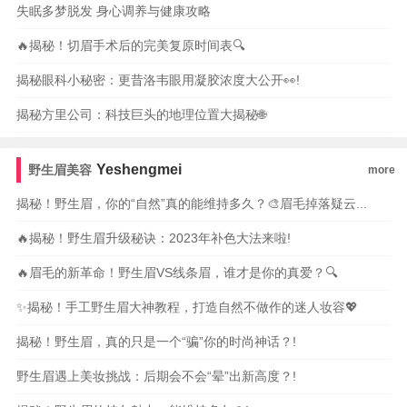
失眠多梦脱发 身心调养与健康攻略
🔥揭秘！切眉手术后的完美复原时间表🔍
揭秘眼科小秘密：更昔洛韦眼用凝胶浓度大公开👀!
揭秘方里公司：科技巨头的地理位置大揭秘🌐
Yeshengmei
野生眉美容
more
揭秘！野生眉，你的“自然”真的能维持多久？🎨眉毛掉落疑云...
🔥揭秘！野生眉升级秘诀：2023年补色大法来啦!
🔥眉毛的新革命！野生眉VS线条眉，谁才是你的真爱？🔍
✨揭秘！手工野生眉大神教程，打造自然不做作的迷人妆容💖
揭秘！野生眉，真的只是一个“骗”你的时尚神话？!
野生眉遇上美妆挑战：后期会不会“晕”出新高度？!