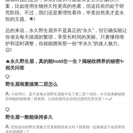
案，比如使用生物持久性更高的色素，但这目前仍处于研
究阶段。不过，我们还是要理性看待，毕竟自然美才是永
恒的主题。🌟!
总的来说，永久野生眉并不是真正的“永久”，但它确实能让
你省去每天描眉的繁琐，享受长时间的美丽。只要懂得维
护和适时调整，你就能拥有那一份“半永久”的迷人魅力。
😉!
🔥永久野生眉，真的能hold住一生？揭秘纹绣界的秘密✨
相关问答
Q:
野生眉画素描第二层怎么
A:
小伙伴们，是不是每次画野生眉都卡在了第二层？别怕，今天就来解锁那
层神秘的精致感！跟着我，让你的眉毛从自然过渡到完美无瑕！👀🖌️
Q:
野生眉一般能保持多久
A:
想知道你的野生眉魅力究竟能维持多久吗？跟着我一起探索这个妆容界的
永恒谜题吧！?