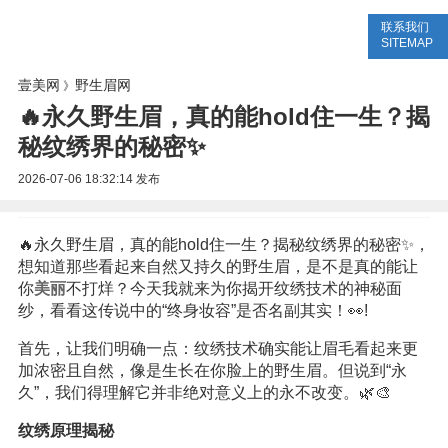
联系我们
美容网
美容大全
美容知识
SITEMAP
壹美网
野生眉网
》
🔥永久野生眉，真的能hold住一生？揭
秘纹绣界的秘密✨
2026-07-06 18:32:14
发布
🔥永久野生眉，真的能hold住一生？揭秘纹绣界的秘密✨，
想知道那些看起来自然又持久的野生眉，是不是真的能让
你
美丽
不打烊？今天我就来为你揭开纹绣技术的神秘面
纱，看看这传说中的“终身妆容”是否名副其实！👀!
首先，让我们明确一点：纹绣技术确实能让眉毛看起来更
加浓密且自然，像是生长在你脸上的野生眉。但说到“永
久”，我们得理解它并非绝对意义上的永不改变。🌿🎨
纹绣原理揭秘