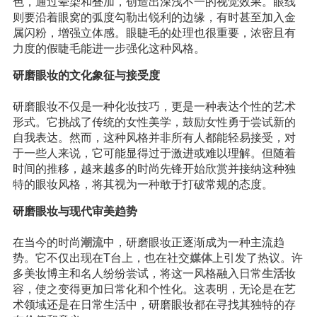
色，通过晕染和叠加，创造出深浅不一的视觉效果。眼线
则要沿着眼窝的弧度勾勒出锐利的边缘，有时甚至加入金
属闪粉，增强立体感。眼睫毛的处理也很重要，浓密且有
力度的假睫毛能进一步强化这种风格。
研磨眼妆的文化象征与接受度
研磨眼妆不仅是一种化妆技巧，更是一种表达个性的艺术
形式。它挑战了传统的女性美学，鼓励女性勇于尝试新的
自我表达。然而，这种风格并非所有人都能轻易接受，对
于一些人来说，它可能显得过于激进或难以理解。但随着
时间的推移，越来越多的时尚先锋开始欣赏并接纳这种独
特的眼妆风格，将其视为一种敢于打破常规的态度。
研磨眼妆与现代审美趋势
在当今的时尚
潮流
中，研磨眼妆正逐渐成为一种主流趋
势。它不仅出现在T台上，也在社交
媒体
上引发了热议。许
多美妆博主和名人纷纷尝试，将这一风格融入日常
生活
妆
容，使之变得更加日常化和个性化。这表明，无论是在艺
术领域还是在日常生活中，研磨眼妆都在寻找其独特的存