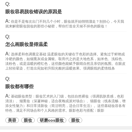
Q:
眼妆容易脱妆错误的原因是
A:
你是不是每次出门不到几个小时，眼妆就开始悄悄溜走？别担心，今天我
就来解密眼妆脱妆的那些小秘密，帮你打造全天候不掉色的眼妆！
Q:
怎么画眼妆显得温柔
A:
选择柔和色调奠定基础 温柔眼妆的关键在于色彩的选择。避免过于鲜艳或
冷硬的颜色，如烟熏灰或金属银。取而代之的是大地色系，如米色、浅棕色、
淡粉色，或是温暖的橙红色，这些颜色能赋予眼睛自然且亲切的氛围。在眼皮
上轻轻晕染，打造出宛如初升阳光般的温暖效果。强调眼线的柔情线条
Q:
眼妆都有哪些
A:
基础眼妆类型：眼妆艺术的入门级，包括自然裸妆（强调肌肤质感，色彩
清淡）、烟熏妆（深邃神秘，适合夜晚或派对场合）、猫眼妆（线条流畅，增
添女性魅力）和日常清新妆（简洁明亮，适合日常生活）。这些基础妆容各有
特色，满足不同场合和个人风格的需求。眼影色彩与搭配：眼影
美容
眼妆
研磨cos眼妆
眼妆