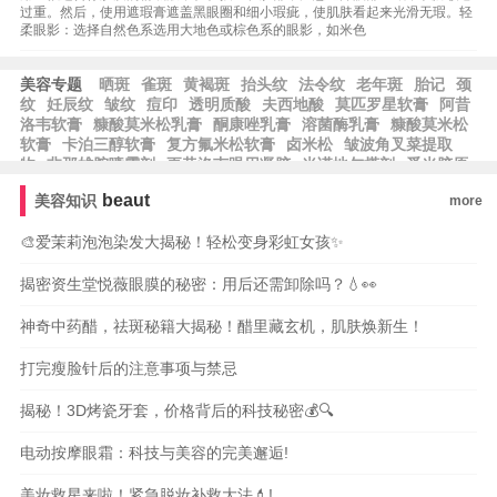
过重。然后，使用遮瑕膏遮盖黑眼圈和细小瑕疵，使肌肤看起来光滑无瑕。轻
柔眼影：选择自然色系选用大地色或棕色系的眼影，如米色
美容专题
晒斑
雀斑
黄褐斑
抬头纹
法令纹
老年斑
胎记
颈
纹
妊辰纹
皱纹
痘印
透明质酸
夫西地酸
莫匹罗星软膏
阿昔
洛韦软膏
糠酸莫米松乳膏
酮康唑乳膏
溶菌酶乳膏
糠酸莫米松
软膏
卡泊三醇软膏
复方氟米松软膏
卤米松
皱波角叉菜提取
物
非那雄胺喷雾剂
更昔洛韦眼用凝胶
米诺地尔搽剂
觅光胶原
炮
熊果苷
黄芪霜
皂基
乳木果
且初
乳木果油
果冻胶
修丽
beaut
美容知识
more
可
草莓籽油
玉龙茶香
霍霍巴油
蓝铜胜肽
芙丽芳丝
露得清
根皮素
果酸换肤
泊紫汀兰
脱羧肌肽
比亚芬
🎨爱茉莉泡泡染发大揭秘！轻松变身彩虹女孩✨
揭密资生堂悦薇眼膜的秘密：用后还需卸除吗？💧👀
神奇中药醋，祛斑秘籍大揭秘！醋里藏玄机，肌肤焕新生！
打完瘦脸针后的注意事项与禁忌
揭秘！3D烤瓷牙套，价格背后的科技秘密💰🔍
电动按摩眼霜：科技与美容的完美邂逅!
美妆救星来啦！紧急脱妆补救大法💄!