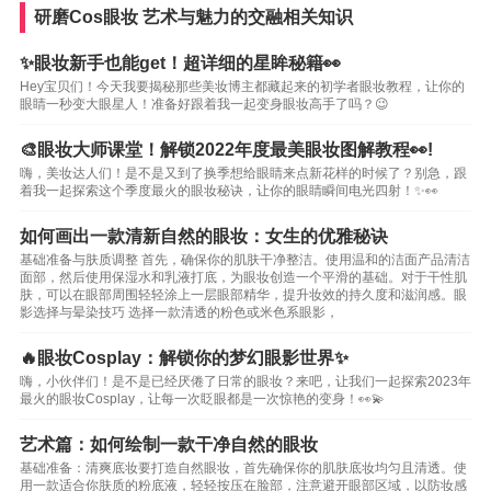
研磨Cos眼妆 艺术与魅力的交融相关知识
✨眼妆新手也能get！超详细的星眸秘籍👀
Hey宝贝们！今天我要揭秘那些美妆博主都藏起来的初学者眼妆教程，让你的
眼睛一秒变大眼星人！准备好跟着我一起变身眼妆高手了吗？😉
🎨眼妆大师课堂！解锁2022年度最美眼妆图解教程👀!
嗨，美妆达人们！是不是又到了换季想给眼睛来点新花样的时候了？别急，跟
着我一起探索这个季度最火的眼妆秘诀，让你的眼睛瞬间电光四射！✨👀
如何画出一款清新自然的眼妆：女生的优雅秘诀
基础准备与肤质调整 首先，确保你的肌肤干净整洁。使用温和的洁面产品清洁
面部，然后使用保湿水和乳液打底，为眼妆创造一个平滑的基础。对于干性肌
肤，可以在眼部周围轻轻涂上一层眼部精华，提升妆效的持久度和滋润感。眼
影选择与晕染技巧 选择一款清透的粉色或米色系眼影，
🔥眼妆Cosplay：解锁你的梦幻眼影世界✨
嗨，小伙伴们！是不是已经厌倦了日常的眼妆？来吧，让我们一起探索2023年
最火的眼妆Cosplay，让每一次眨眼都是一次惊艳的变身！👀💫
艺术篇：如何绘制一款干净自然的眼妆
基础准备：清爽底妆要打造自然眼妆，首先确保你的肌肤底妆均匀且清透。使
用一款适合你肤质的粉底液，轻轻按压在脸部，注意避开眼部区域，以防妆感