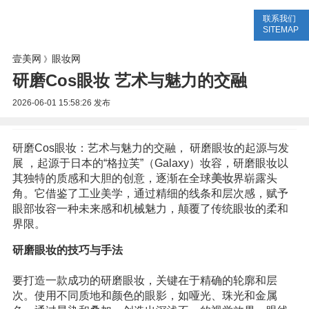
联系我们
美容网
美容大全
美容知识
SITEMAP
壹美网
眼妆网
》
研磨Cos眼妆 艺术与魅力的交融
2026-06-01 15:58:26
发布
研磨Cos眼妆：艺术与魅力的交融， 研磨眼妆的起源与发
展 ，起源于日本的“格拉芙”（Galaxy）妆容，研磨眼妆以
其独特的质感和大胆的创意，逐渐在全球
美妆
界崭露头
角。它借鉴了工业美学，通过精细的线条和层次感，赋予
眼部妆容一种未来感和机械魅力，颠覆了传统眼妆的柔和
界限。
研磨眼妆的技巧与手法
要打造一款成功的研磨眼妆，关键在于精确的轮廓和层
次。使用不同质地和颜色的眼影，如哑光、珠光和金属