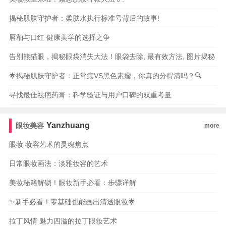
揭秘肌肤守护者：柔肤水执行标准号背后的故事!
唇釉与口红 健康美学的选择之争
告别熊猫眼，揭秘眼袋消失大法！眼袋去除, 最有效方法, 图片揭秘
🌟揭秘肌肤守护者：正常痣VS黑色素瘤，你真的分得清吗？🔍
寻找最佳祛疤药膏：科学验证与用户口碑的双重考量
Yanzhuang
眼妆美容
more
眼妆 妆容艺术的灵魂焦点
日常眼妆画法：淡雅妆容的艺术
美妆秘籍解锁！眼妆新手必看：步骤详解
✨新手必看！零基础也能画出清透眼妆🌟
拉丁风情 魅力四溢的拉丁眼妆艺术