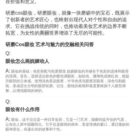
在价值和意义。
研磨cos眼妆，研磨眼妆，就像一块磨砺中的宝石，既展示
了创新者的艺术匠心，也映射出现代人对个性和自由的追
求。它在挑战传统的同时，也推动着美妆艺术的边界不断
拓宽，为女性的
美丽
世界增添了无尽的可能性。
研磨Cos眼妆 艺术与魅力的交融相关问答
Q:
眼妆怎么画妩媚动人
A:
眼妆的基础：色彩搭配与轮廓塑造 妩媚眼妆的关键在于色彩的选择和眼形
的强调。首先，选择适合肤色的暖色调眼影，如棕色、珊瑚色或桃红色，能提
升眼部的立体感。使用浅色晕染眼窝，中等色填充眼窝至眼尾，深色勾勒眼
线，形成层次分明的眼部轮廓。记住，眼线的粗细和弧度要根据个人眼型调
整，以增强眼睛的神韵。
Q:
眼妆有什么作用
A:
眼妆，这不仅仅是一种日常妆容，它是一门艺术，能瞬间提升你的气质，
让你在人群中脱颖而出。它不仅是眼睛的画布，更是情感的窗口，通过微妙的
眼神变化，传递出你的故事和个性。