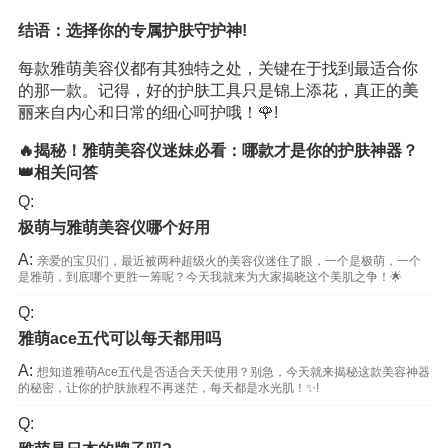
结语：选择你的专属护肤守护神!
每款雅萌美容仪都有其独特之处，关键在于找到最适合你
的那一款。记得，好的护肤工具只是锦上添花，真正的
美
丽
来自内心和日常的细心呵护哦！🌹!
🔥揭秘！雅萌美容仪迷妹必看：哪款才是你的护肤神器？
👑相关问答
Q:
极萌与雅萌美容仪哪个好用
A:
亲爱的宝贝们，最近被两种超级火的美容仪迷住了眼，一个是极萌，一个
是雅萌，到底哪个更胜一筹呢？今天我就来为大家揭晓这个美肌之争！🌟
Q:
雅萌ace五代可以每天都用吗
A:
想知道雅萌Ace五代是否适合天天使用？别急，今天就来揭秘这款美容神器
的秘密，让你的护肤旅程不再迷茫，每天都是水光肌！✨!
Q: