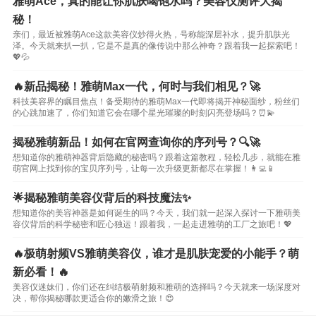
雅萌Ace，真的能让你肌肤喝饱水吗？美容仪测评大揭
秘！
亲们，最近被雅萌Ace这款美容仪炒得火热，号称能深层补水，提升肌肤光
泽。今天就来扒一扒，它是不是真的像传说中那么神奇？跟着我一起探索吧！
💖💦
🔥新品揭秘！雅萌Max一代，何时与我们相见？🚀
科技美容界的瞩目焦点！备受期待的雅萌Max一代即将揭开神秘面纱，粉丝们
的心跳加速了，你们知道它会在哪个星光璀璨的时刻闪亮登场吗？⏰💫
揭秘雅萌新品！如何在官网查询你的序列号？🔍🚀
想知道你的雅萌神器背后隐藏的秘密吗？跟着这篇教程，轻松几步，就能在雅
萌官网上找到你的宝贝序列号，让每一次升级更新都尽在掌握！👩‍💻📱
🌟揭秘雅萌美容仪背后的科技魔法✨
想知道你的美容神器是如何诞生的吗？今天，我们就一起深入探讨一下雅萌美
容仪背后的科学秘密和匠心独运！跟着我，一起走进雅萌的工厂之旅吧！💖
🔥极萌射频VS雅萌美容仪，谁才是肌肤宠爱的小能手？萌
新必看！🔥
美容仪迷妹们，你们还在纠结极萌射频和雅萌的选择吗？今天就来一场深度对
决，帮你揭秘哪款更适合你的嫩滑之旅！😍