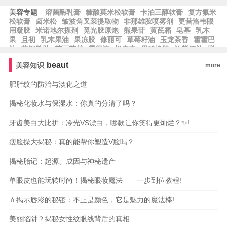
美容专题
溶菌酶乳膏
糠酸莫米松软膏
卡泊三醇软膏
复方氟米
松软膏
卤米松
皱波角叉菜提取物
非那雄胺喷雾剂
更昔洛韦眼
用凝胶
米诺地尔搽剂
觅光胶原炮
熊果苷
黄芪霜
皂基
乳木
果
且初
乳木果油
果冻胶
修丽可
草莓籽油
玉龙茶香
霍霍巴
油
蓝铜胜肽
芙丽芳丝
露得清
根皮素
果酸换肤
泊紫汀兰
脱
羧肌肽
比亚芬
阿甘油
阿芙精油
雅萌
纪梵希
希思黎
科颜
beaut
美容知识
more
氏
雅漾
whoo后
宝格丽
法尔曼
肌肤之钥
阿玛尼
MAC魅
可
芭比波朗
蜜丝佛陀
雅诗兰黛
兰蔻
肥胖纹的防治与淡化之道
揭秘化妆水与保湿水：你真的分清了吗？
牙齿美白大比拼：冷光VS漂白，哪款让你笑得更灿烂？✨!
瘦脸操大揭秘：真的能帮你塑造V脸吗？
揭秘胎记：起源、成因与神秘遗产
单眼皮也能玩转时尚！揭秘眼妆魔法——一步到位教程!
💄揭示唇彩的秘密：不止是颜色，它是魅力的魔法棒!
美丽陷阱？揭秘女性纹眼线背后的真相