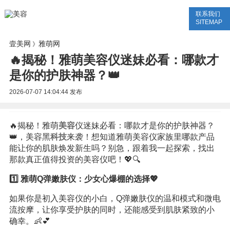
联系我们
美容网
美容大全
美容知识
SITEMAP
壹美网
雅萌网
》
🔥揭秘！雅萌美容仪迷妹必看：哪款才
是你的护肤神器？👑
2026-07-07 14:04:44
发布
🔥揭秘！雅萌
美容
仪迷妹必看：哪款才是你的护肤神器？
👑，美容黑
科技
来袭！想知道雅萌美容仪家族里哪款产品
能让你的肌肤焕发新生吗？别急，跟着我一起探索，找出
那款真正值得投资的美容仪吧！💖🔍
1️⃣ 雅萌Q弹嫩肤仪：少女心爆棚的选择💖
如果你是初入美容仪的小白，Q弹嫩肤仪的温和模式和微电
流按摩，让你享受护肤的同时，还能感受到肌肤紧致的小
确幸。👶💕