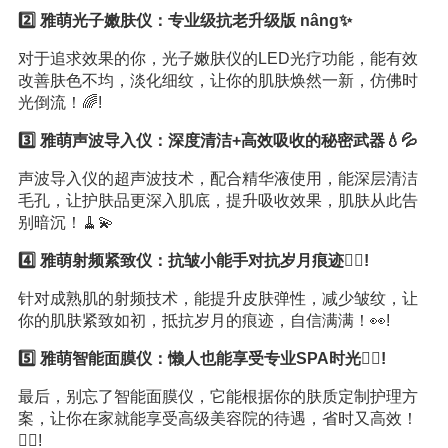
2️⃣ 雅萌光子嫩肤仪：专业级抗老升级版 nâng️✨
对于追求效果的你，光子嫩肤仪的LED光疗功能，能有效
改善肤色不均，淡化细纹，让你的肌肤焕然一新，仿佛时
光倒流！🌈!
3️⃣ 雅萌声波导入仪：深度清洁+高效吸收的秘密武器💧💦
声波导入仪的超声波技术，配合精华液使用，能深层清洁
毛孔，让护肤品更深入肌底，提升吸收效果，肌肤从此告
别暗沉！🧹💫
4️⃣ 雅萌射频紧致仪：抗皱小能手对抗岁月痕迹👩‍⚕️!
针对成熟肌的射频技术，能提升皮肤弹性，减少皱纹，让
你的肌肤紧致如初，抵抗岁月的痕迹，自信满满！👀!
5️⃣ 雅萌智能面膜仪：懒人也能享受专业SPA时光💆‍♀️!
最后，别忘了智能面膜仪，它能根据你的肤质定制护理方
案，让你在家就能享受高级美容院的待遇，省时又高效！
💆‍♀️!