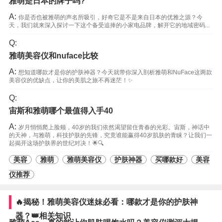
雅萌是日本的牌子吗?
A:
你是否也被雅萌的声名所吸引，好奇它是不是来自日本的优雅之源？今
天，我们就来深入探讨一下这个备受追捧的小家电品牌，解开它的地域密码...
Q:
雅萌美容仪和nuface比较
A:
想知道哪款才是你的护肤神器？今天就带你深入剖析雅萌和NuFace这两款
美容仪的优缺点，让你的美肌之旅不再迷茫！✨
Q:
宙斯和雅萌哪个最值得入手40
A:
岁月悄悄爬上脸颊，40岁的我们依然渴望留住青春的光彩。宙斯，神话中
的天神，与雅萌，科技护肤的先锋，究竟谁能赢得40岁肌肤的青睐？让我们一
起揭开这场护肤界的世纪对决！🌟🔍
美容
雅萌
雅萌美容仪
护肤神器
买哪款好
美容
仪推荐
🔥揭秘！雅萌美容仪迷妹必看：哪款才是你的护肤神
器？👑相关知识