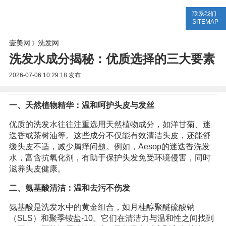
联系我们
美容网
美容大全
美容知识
SITEMAP
壹美网
洗发网
》
洗发水成分揭秘：优质选择的三大要素
2026-07-06 10:29:18
发布
一、天然植物精华：温和呵护头皮与发丝
优质的洗发水往往注重选用天然植物成分，如洋甘菊、迷
迭香或茶树油等。这些成分不仅能有效清洁头皮，还能舒
缓头皮不适，减少屑痒问题。例如，Aesop的迷迭香洗发
水，富含抗氧化剂，有助于保护头发免受环境侵害，同时
滋养头皮健康。
二、氨基酸清洁：温和去污不伤发
氨基酸是洗发水中的黄金组合，如月桂醇聚醚硫酸钠
（SLS）和聚季铵盐-10。它们在清洁力与温和性之间找到