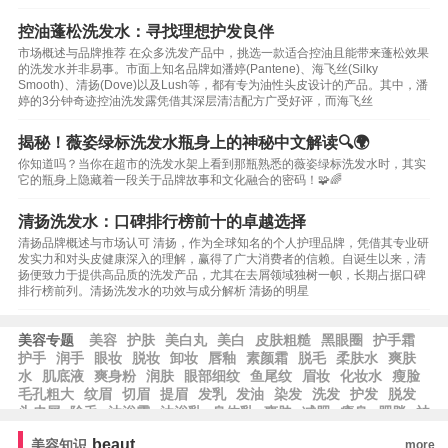
控油蓬松洗发水：寻找理想护发良伴
市场概述与品牌推荐 在众多洗发产品中，挑选一款适合控油且能带来蓬松效果
的洗发水并非易事。市面上知名品牌如潘婷(Pantene)、海飞丝(Silky
Smooth)、清扬(Dove)以及Lush等，都有专为油性头皮设计的产品。其中，潘
婷的3分钟奇迹控油洗发露凭借其深层清洁配方广受好评，而海飞丝
揭秘！薇姿绿标洗发水瓶身上的神秘中文解读🔍🌍
你知道吗？当你在超市的洗发水架上看到那瓶熟悉的薇姿绿标洗发水时，其实
它的瓶身上隐藏着一段关于品牌故事和文化融合的密码！🧩🌈
清扬洗发水：口碑排行榜前十的卓越选择
清扬品牌概述与市场认可 清扬，作为全球知名的个人护理品牌，凭借其专业研
发实力和对头皮健康深入的理解，赢得了广大消费者的信赖。自诞生以来，清
扬便致力于提供高品质的洗发产品，尤其在去屑领域独树一帜，长期占据口碑
排行榜前列。清扬洗发水的功效与成分解析 清扬的明星
美容专题
美容
护肤
美白丸
美白
皮肤粗糙
黑眼圈
护手霜
护手
润手
眼妆
脱妆
卸妆
唇釉
素颜霜
脱毛
柔肤水
爽肤
水
肌底液
爽身粉
润肤
眼部细纹
鱼尾纹
眉妆
化妆水
瘦脸
毛孔粗大
纹眉
切眉
提眉
发乳
发油
染发
洗发
护发
脱发
头皮屑
除毛
沐浴露
沐浴乳
身体乳
爽肤
减肥
瘦身
肥胖
祛
皱
祛斑
beaut
美容知识
more