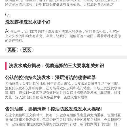
家药监局的严格检测，确保产品的安全性和有效性。比如海飞丝的去屑配方，
经过多次临床试验，证明其对头皮健康有显著效果。天然成分与温和配方
Q:
洗发露和洗发水哪个好
A:
生活中，我们常常纠结于洗发露和洗发水的选择，它们看似相似，但实际
上对头发的影响大有讲究。今天，让我们一起解开这个谜团，看看哪种才是你
的最佳拍档。
美容
洗发
洗发水成分揭秘：优质选择的三大要素相关知识
公认的控油持久洗发水：深层清洁的秘密武器
控油难题：头皮油脂的挑战 对于许多人来说，头皮出油是日常生活中的困扰。
油腻的头发不仅影响形象，还可能导致头皮屑和毛孔堵塞。市场上的洗发水琳
琅满目，但找到一款真正能有效控油且持久保持清爽的洗发水并非易事。科技
力量：深入清洁的奥秘 在众多品牌中，某些洗发水脱颖
告别油腻，拥抱清新！控油防脱发洗发水大揭秘!
在这个颜值即正义的时代，拥有一头健康亮丽的秀发显得尤为重要。但面对夏
日油脂狂飙和脱发烦恼，你是否还在寻找那款神奇的救星？别急，今天我就带
你一起探索控油防脱发效果最好的洗发水排行榜，帮你找到属于你的那一瓶！