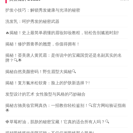
护发小技巧：解锁秀发健康与光泽的秘密
洗发乳：呵护秀发的秘密武器
🔥揭秘！史上最简单易懂的眉妆卸妆教程，轻松告别尴尬时刻!
揭秘！修护唇膏界的翘楚，你值得拥有！
揭秘！荟美唐人黄芪霜：是传说中的宝藏国货还是名副其实的名
牌？🔍🌟
揭秘自然美颜密码！野生眉型大揭秘🔍
揭秘！复方氟米松软膏：脸上的护肤新选择？!
发型设计的艺术 女性脸型与风格的巧妙融合
揭秘古驰美妆官网真伪：一招教你轻松鉴别！🔍官方网站验证指南
🌟
🍓草莓籽油，肌肤的秘密宝藏！它真的适合所有人吗？🔍