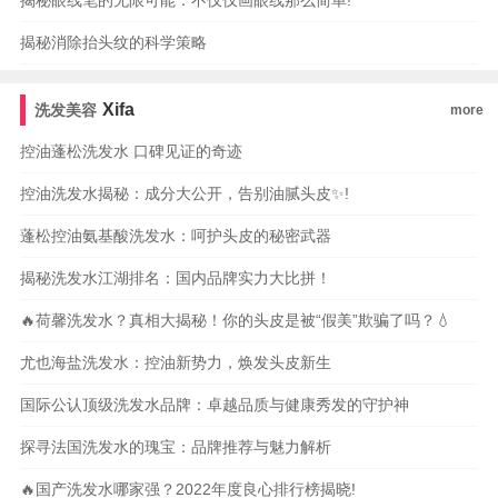
揭秘眼线笔的无限可能：不仅仅画眼线那么简单!
揭秘消除抬头纹的科学策略
Xifa
洗发美容
more
控油蓬松洗发水 口碑见证的奇迹
控油洗发水揭秘：成分大公开，告别油腻头皮✨!
蓬松控油氨基酸洗发水：呵护头皮的秘密武器
揭秘洗发水江湖排名：国内品牌实力大比拼！
🔥荷馨洗发水？真相大揭秘！你的头皮是被“假美”欺骗了吗？💧
尤也海盐洗发水：控油新势力，焕发头皮新生
国际公认顶级洗发水品牌：卓越品质与健康秀发的守护神
探寻法国洗发水的瑰宝：品牌推荐与魅力解析
🔥国产洗发水哪家强？2022年度良心排行榜揭晓!