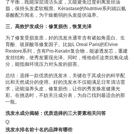
了平衡，既能深层清洁头皮，又能避免过度剥离发丝油
脂，保持头发柔软顺滑。Kérastase的Nutritive系列就以氨
基酸配方闻名，为干燥脆弱的头发提供滋养。
三、高效护发成分：修复损伤，恢复光泽
为了修复受损发质，好的洗发水通常含有诸如角蛋白、生
育酚、玻尿酸等修复因子。比如L Oreal Paris的Elvive
Restore系列，含有Pro-Keratin复合物，能渗透发芯，重建
发丝结构，使秀发重现光泽。同时，维他命E这类抗氧化成
分，能抵御环境压力对头发的损害。
总结：选择一款优质的洗发水，关键在于其成分的科学配
比和天然成分的使用。好的洗发水不仅能满足日常清洁需
求，还能滋养头皮，修复损伤，让你的秀发焕发健康光
彩。在挑选时，不妨关注成分表，为自己找到最适合的那
一瓶。
洗发水成分揭秘：优质选择的三大要素相关问答
Q:
洗发水排名前十名的品牌有哪些