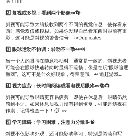
医！👩‍⚕️!
2️⃣ 复视或多视：看到两个影像👀👣
斜视可能导致大脑接收到两个不同的视觉信息，使你看东
西时感觉双倍或模糊。如果你发现自己看东西时眼前有重
影，这可能是斜视的警告信号！👀Duplicates
3️⃣ 眼球运动不协调：转动不一致👀💨
当一个人的眼睛在随意移动时，通常是一致的。斜视患者
可能会在眼球快速转向时显得不流畅，像是在玩“眼球追逐
游戏
”。这可不是什么好现象，得留意哦！👀追赶游戏...
4️⃣ 视力疲劳：长时间阅读或看电视后眼疼👀📚📺
斜视可能导致眼睛更容易疲劳，即使在休息后，眼睛仍然
感到不适。如果休息后视力没有得到恢复，可能是斜视在
作祟，记得检查一下！😴👀
5️⃣ 学习障碍：学习困难，注意力分散📝🧠
斜视不仅影响外观，还可能影响学习，特别是阅读和写