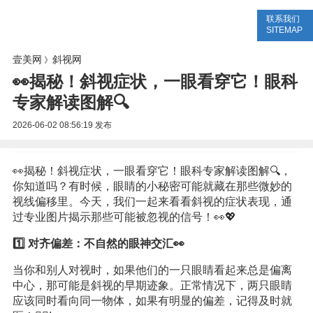
联系我们
美容网
美容大全
美容知识
SITEMAP
壹美网
斜视网
》
👀揭秘！斜视症状，一眼看穿它！眼科
专家解读图解🔍
2026-06-02 08:56:19
发布
👀揭秘！斜视症状，一眼看穿它！眼科专家解读图解🔍，
你知道吗？有时候，眼睛的小秘密可能就藏在那些微妙的
视线偏移里。今天，我们一起来看看斜视的症状表现，通
过专业图片揭示那些可能被忽视的信号！👀💖
1️⃣ 对齐偏差：不自然的眼神交汇👀
当你和别人对视时，如果他们的一只眼睛看起来总是偏离
中心，那可能是斜视的早期迹象。正常情况下，两只眼睛
应该同时看向同一物体，如果有明显的偏差，记得及时就