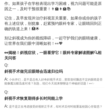
作。如果孩子在学校表现出学习困难，视力问题可能是原
因之一，及时干预很重要！👨‍🏫👩‍🏫📚
记住，及早发现并治疗斜视至关重要。如果你或你的孩子
有上述症状，别犹豫，赶紧预约眼科专家，让眼睛回到正
确的轨道上来！🏥🌟
别让斜视成为你的视线障碍，一起守护我们的眼睛健康，
让世界在我们眼中清晰如初！👀💖
👀揭秘！斜视症状，一眼看穿它！眼科专家解读图解🔍相
关问答
Q:
斜视手术做完后眼睛会迅速归位吗
A:
小伙伴们，是不是总有人好奇斜视手术后，那双曾经飘忽不定的眼睛是否
能像魔法般迅速对准？别急，咱们今天就来聊聊这个神秘的话题！👀✨
Q:
斜视手术恢复期得多长时间能上学
A:
是不是正在考虑接受斜视矫正手术，却对术后何时能重返校园心存疑惑？