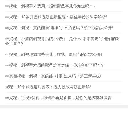
👀揭秘！斜视手术费用：报销那些事儿你知道吗？?
👀揭秘！13岁开启斜视矫正新里程：最佳年龄的科学解析!
👀揭秘！斜视，真的能被“电眼”手术治愈吗？矫正视频大公开!
👀揭秘！小孩内斜视背后的小秘密：是什么悄悄“偷走”了他们的对
齐世界？?
👀揭秘！斜视现象那些事儿：症状、影响与防治大公开!
👀揭秘！斜视手术后的那些难言之痛，你准备好了吗？?
👀真相揭秘：斜视，真的能“对眼”过来吗？矫正新突破!
揭秘！10个斜视度对照表：视力挑战与矫正新解!
👀揭秘！近视+斜视，眼镜不再是负担，是你的超级英雄装备!
本站内容和图片均来自互联网,仅供读者参考,请勿转载
与分享，如有内容和图片有误或者涉及侵权请及时联系
本站处理。