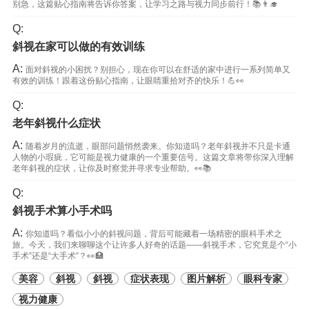
别急，这篇贴心指南将告诉你答案，让学习之路与视力同步前行！📚👨‍🎓
Q:
斜视在家可以做的有效训练
A:
面对斜视的小困扰？别担心，现在你可以在舒适的家中进行一系列简单又
有效的训练！跟着这份贴心指南，让眼睛重拾对齐的快乐！💪👀
Q:
老年斜视什么症状
A:
随着岁月的流逝，眼部问题悄然袭来。你知道吗？老年斜视并不只是卡通
人物的小瑕疵，它可能是视力健康的一个重要信号。这篇文章将带你深入理解
老年斜视的症状，让你及时察觉并寻求专业帮助。👀📚
Q:
斜视手术算小手术吗
A:
你知道吗？看似小小的斜视问题，背后可能藏着一场精密的眼科手术之
旅。今天，我们来聊聊这个让许多人好奇的话题——斜视手术，它究竟是个“小
手术”还是“大手术”？👀🏥
美容
斜视
斜视
症状表现
图片解析
眼科专家
视力健康