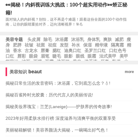
👀揭秘！内斜视训练大挑战：100个超实用动作👀矫正秘
籍!
面对恼人的内斜视？别怕，这不再是个难题！跟着这份全面的100个动作指
南，让你的眼睛重拾对齐，迈向清晰视界！🎯💪
美容专题
头皮屑
除毛
沐浴露
沐浴乳
身体乳
爽肤
减肥
瘦
身
肥胖
祛皱
祛斑
祛痘
发型
补水
保湿
精华液
隔离霜
精
油
香水
古龙水
唇膏
腮红
迪奥口红
圣罗兰口红
口红色号
口红
唇彩
眼袋
眉笔
睫毛
眼影
眼线
眼霜
法式美甲
美甲
指甲油
洁面
面膜
面霜
洗面奶
香皂
洗手液
牙膏
乳液
水
乳
粉底液
beaut
美容知识
more
揭秘日常生活的发音密码：沐浴露，它到底怎么念？💧!
揭秘百雀羚时光胶囊：历代代言人的美丽传说!
揭秘美妆界瑰宝：兰芝(Laneige)——护肤界的传奇故事!
2023年好用柔肤水排行榜 深度滋养与清爽平衡的双重享受
美丽秘籍解锁！美容养颜汤大揭秘，一碗喝出好气色！