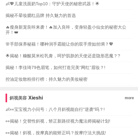
👶💖儿童洗面奶Top10：守护天使的秘密武器！🌟
揭秘不晕妆腮红品牌 持久魅力的首选
🔥瘦身新宠良咔来袭！🔥加入良咔，变身轻盈小仙女的秘密大公
开！👑
🌸手部保养秘籍！哪种润手霜能让你的双手滑如丝绸？💖
🌟揭秘！糠酸莫米松乳膏，呵护肌肤的天使还是隐形恶魔？?
揭秘！李佳琦79色眉笔，如何打造完美“网红”眉妆？!
控油定妆散粉排行榜：持久魅力的美妆秘密
Xieshi
斜视美容
more
👶👀宝宝视力小问号：八个月斜视能自行“逆袭”吗？!
👀揭秘！交替性斜视，矫正新路径视力魔法师揭秘计划!
👀揭秘！斜视，按摩真的能矫正吗？按摩疗法大挑战!