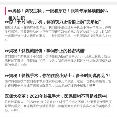
👀揭秘！斜视症状，一眼看穿它！眼科专家解读图解🔍
相关知识
👀惊！长时间玩手机，你的视力正悄悄上演“变形记”...
在这个无处不在的屏幕世界里，我们是不是已经对手机爱不释手？然而，你有
没有想过，那频繁滑动的小动作可能正在对你的视力发起挑战？今天，让我们
一起揭秘这个让人担忧的事实——长时间玩手机，一只眼睛斜视悄然来临！👀
💪
👀揭秘！斜视戴眼镜：瞬间矫正的秘密武器!
你知道吗？斜视这个小恶魔，仿佛是视力版的“画中人”，一旦戴上眼镜，就仿
佛被施了魔法，变得如此和谐！今天，我们就来深入探讨为什么眼镜能成为斜
视的救星！✨👓
👀揭秘！斜视手术，你的住院小贴士：多长时间说再见？!
面对斜视困扰？想知道手术后住院那些事儿？别急，这是一份贴心的指南，告
诉你斜视手术后通常需要住院多久，以及术后护理的小秘密！🏥💖
医保大变革！2023年斜视手术，医保报销不再是难题👀!
眼科迷雾散去，2023年的好消息来啦！斜视手术纳入医保，让无数患者看到了
希望的曙光！🌟这场医疗领域的革新，将给无数家庭带来实实在在的实惠和安
心。👀👨‍⚕️👩‍⚕️