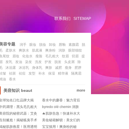
联系我们
SITEMAP
美容专题
润手
眼妆
脱妆
卸妆
唇釉
素颜霜
脱
毛
柔肤水
爽肤水
肌底液
爽身粉
润肤
眼部细纹
鱼尾纹
眉妆
化妆水
瘦脸
毛孔粗大
纹眉
切眉
提
眉
发乳
发油
染发
洗发
护发
脱发
头皮屑
除
毛
沐浴露
沐浴乳
身体乳
爽肤
减肥
瘦身
肥胖
祛皱
祛斑
祛痘
发型
补水
保湿
精华液
隔离霜
精油
香水
美容知识
beaut
more
全球知名口红品牌大揭
香水中的麝香：魅力背后
秘：色彩与魅力的交织
的风险考量
中药调理：黑头毛孔粗大
byredo olé chemin 润肤
的绿色疗法
露，肌肤的奢华之旅!
美容院的秘密武器：艾灸
🔥肌肤告急！快速补水大
图鉴，带你领略古老疗法
法来了💦，矿泉水真的够
告别尴尬！揭秘狐臭手术
美妆秘籍解锁：美女们的
的美颜魔法!
用吗？!
的最佳年龄与时机🔍
日常魔法瞬间!
揭秘肌肤救星！医用透明
宝宝慎用！爽身粉的秘