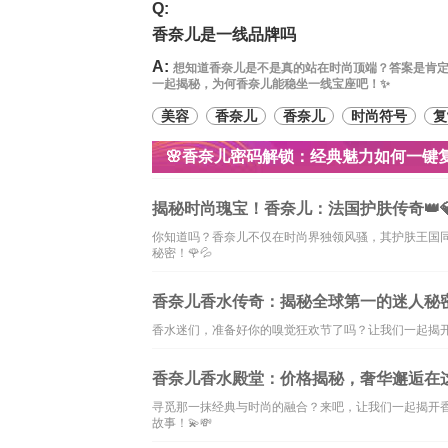
Q:
香奈儿是一线品牌吗
A:
想知道香奈儿是不是真的站在时尚顶端？答案是肯
一起揭秘，为何香奈儿能稳坐一线宝座吧！✨
美容
香奈儿
香奈儿
时尚符号
复
🌸香奈儿密码解锁：经典魅力如何一键复
揭秘时尚瑰宝！香奈儿：法国护肤传奇👑
你知道吗？香奈儿不仅在时尚界独领风骚，其护肤王国
秘密！🌹💦
香奈儿香水传奇：揭秘全球第一的迷人秘密
香水迷们，准备好你的嗅觉狂欢节了吗？让我们一起揭开
香奈儿香水殿堂：价格揭秘，奢华邂逅在这里
寻觅那一抹经典与时尚的融合？来吧，让我们一起揭开
故事！💫💸