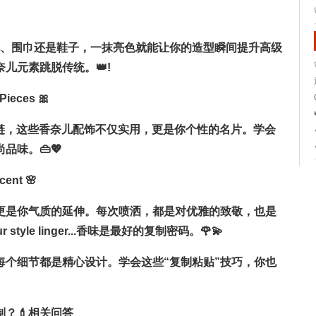
包包、围巾还是鞋子，一抹亮色就能让你的造型瞬间提升高级
儿元素跳脱传统。👑!
Pieces 🎀
项链，这些香奈儿配饰不仅实用，更是你个性的名片。学会
味。👜💖
ent 🌸
更是你气质的延伸。每次喷洒，都是对优雅的致敬，也是
r style linger...香味是最好的复制密码。🌹💫
每个细节都是精心设计。学会这些“复制粘贴”技巧，你也
制？💄相关问答