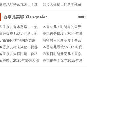
质酸钠敷贴，你的美肌秘
密，你真的了解吗？
🌸泡泡的秘密花园：全球
卸妆大揭秘：打造零残留
密武器💧!
十大沐浴露品牌，谁才是
美妆战场!
你的浴室精灵👑?
香奈儿美容
Xiangnaier
more
🌸香奈儿香水邂逅，一触
🔥香奈儿：时尚界的国界
即发的法式浪漫!
挑战者？揭秘它的全球版
迪拜香奈儿魅力绽放，彩
香氛传奇揭秘：2022年度
图！🔥
妆艺术的新地标!
最佳香奈儿香水，持久撩
Chanel小方包的魅力密
解锁男人味新高度！香奈
人心弦!
码，你get了吗？💖
儿男士香水全览，哪一款
👑香奈儿标志揭秘！揭秘
🔥香奈儿墨镜5619：时尚
才是你的型男秘籍？!
那个永恒的经典 Chanel
界的永恒经典，你值得拥
🔥香奈儿大框眼镜，价格
🌸春日时尚新宠儿！香奈
Logo包的秘密魅力!
有!
揭秘：时尚与奢华的新篇
儿春夏女装，解锁你的摩
🔥香奈儿2021年墨镜大揭
香氛传奇！探寻2022年度
章！🔍💎
登密码✨
秘：时尚界的黑科技👀!
最佳香奈儿香水🏆💖