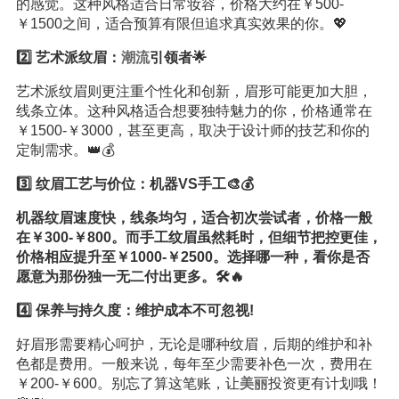
的感觉。这种风格适合日常妆容，价格大约在￥500-
￥1500之间，适合预算有限但追求真实效果的你。💖
2️⃣ 艺术派纹眉：
潮流
引领者🌟
艺术派纹眉则更注重个性化和创新，眉形可能更加大胆，
线条立体。这种风格适合想要独特魅力的你，价格通常在
￥1500-￥3000，甚至更高，取决于设计师的技艺和你的
定制需求。👑💰
3️⃣ 纹眉工艺与价位：机器VS手工🎨💰
机器纹眉速度快，线条均匀，适合初次尝试者，价格一般
在￥300-￥800。而手工纹眉虽然耗时，但细节把控更佳，
价格相应提升至￥1000-￥2500。选择哪一种，看你是否
愿意为那份独一无二付出更多。🛠️🔥
4️⃣ 保养与持久度：维护成本不可忽视!
好眉形需要精心呵护，无论是哪种纹眉，后期的维护和补
色都是费用。一般来说，每年至少需要补色一次，费用在
￥200-￥600。别忘了算这笔账，让
美丽
投资更有计划哦！