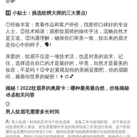
🌸💸
5️⃣ 小贴士：挑选纹绣大师的三大要点!
①经验丰富：查看作品和客户评价，找那些口碑好的专业
人士。②技术精湛：观察纹眉师的操作手法，流畅自然才
是王道。③沟通理解：确保你们审美一致，纹出来的眉才
是你心中的样子。🗣️!
亲爱的，纹眉不仅是一项技术活，也是对美的追求。记
住，选择适合自己的才是最好的，毕竟，自然才是最美的
妆容，不是吗？😉🌹赶紧规划你的美丽蓝图吧，你的眉眼
间，藏着你世界的秘密！👩‍🎨💕
揭秘！2022纹眉界的奥斯卡：哪种最美最自然，价格揭秘
🎨💰相关问答
Q:
男人纹眉毛需要多长时间
A:
男人纹眉：时间的艺术与个性化选择， 准备工作与咨询阶段 ，对于初次尝
试纹眉的男人来说，首先需要预约专业的美容院或工作室进行咨询。这个阶段
通常会花费约30分钟至1小时，期间你需要与纹绣师详细讨论你的期望眉形，
包括风格、颜色以及对自然度的要求。纹绣师会根据你的脸型、肤色和个人审