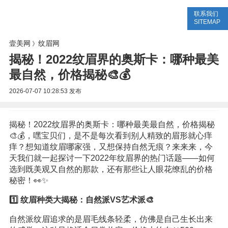
联系我们
美容网
美容大全
美容知识
SITEMAP
壹美网
纹眉网
》
揭秘！2022纹眉界的奥斯卡：哪种最美
最自然，价格揭秘🎨💰
2026-07-07 10:28:53
发布
揭秘！2022纹眉界的奥斯卡：哪种最美最自然，价格揭秘
🎨💰，嘿宝贝们，是不是每次看到别人精致的眉形就心痒
痒？想知道纹眉哪家强，又想保持自然无痕？来来来，今
天我们就一起探讨一下2022年纹眉界的热门话题——如何
选到既美观又自然的那款，还有那些让人眼花缭乱的价格
秘密！👀✨
1️⃣ 纹眉种类大揭秘：自然派VS艺术派🎨
自然派纹眉追求的是眉毛线条轻柔，仿佛是自己生长出来