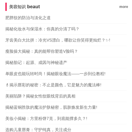
羧肌肽
比亚芬
阿甘油
阿芙精油
雅萌
纪梵希
希思黎
科颜
beaut
美容知识
more
氏
雅漾
whoo后
宝格丽
法尔曼
肌肤之钥
阿玛尼
MAC魅
可
芭比波朗
蜜丝佛陀
雅诗兰黛
兰蔻
肥胖纹的防治与淡化之道
揭秘化妆水与保湿水：你真的分清了吗？
牙齿美白大比拼：冷光VS漂白，哪款让你笑得更灿烂？✨!
瘦脸操大揭秘：真的能帮你塑造V脸吗？
揭秘胎记：起源、成因与神秘遗产
单眼皮也能玩转时尚！揭秘眼妆魔法——一步到位教程!
💄揭示唇彩的秘密：不止是颜色，它是魅力的魔法棒!
美丽陷阱？揭秘女性纹眼线背后的真相
揭秘蓝铜胜肽的魔法护肤秘密，肌肤焕发新生力量!
美妆小揭秘：方里粉饼7克，到底能撑多久？!
选购儿童唇膏：守护纯真，关注成分