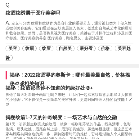
Q:
纹眉纹绣属于医疗美容吗
A:
定义与分类 纹眉和纹绣作为美容行业的重要分支，通常被归类为非侵入性
或微创美容服务。它们通过在皮肤表层注入色素，创造出自然或艺术化的眉形
和妆容效果。然而，是否将其视为医疗美容，关键在于其操作过程和涉及的医
疗标准。医疗美容的界定 医疗美容，顾名思义，主要涉及医
美容
纹眉
纹眉
自然美
最好看
价格
美容趋
势
揭秘！2022纹眉界的奥斯卡：哪种最美最自然，价格揭
秘🎨💰相关知识
揭秘！纹眉那些你不知道的超级好处🎨+
厌倦了每天对着镜子画眉毛吗？来吧，让我们一起探索纹眉背后那些让人惊喜
的小秘密，它不仅仅是一次简单的美容升级，更是时间管理大师的新技能！🖌️
⏰
揭秘纹眉1-7天的神奇蜕变：一场艺术与自然的交融
第1天：初识新生刚完成的纹眉，就像一幅刚刚落笔的作品，线条清晰，色彩
饱满。眉头微挑，眉尾自然上扬，眉形初具雏形。虽然略显生硬，但这是艺术
家与顾客共同创造的第一步，期待随着时间的推移，它将逐渐融入个人面部特