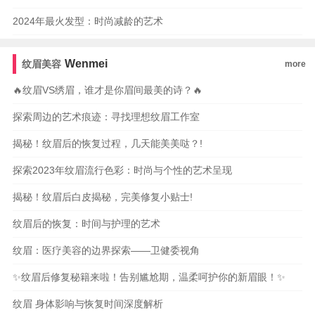
2024年最火发型：时尚减龄的艺术
Wenmei
纹眉美容
more
🔥纹眉VS绣眉，谁才是你眉间最美的诗？🔥
探索周边的艺术痕迹：寻找理想纹眉工作室
揭秘！纹眉后的恢复过程，几天能美美哒？!
探索2023年纹眉流行色彩：时尚与个性的艺术呈现
揭秘！纹眉后白皮揭秘，完美修复小贴士!
纹眉后的恢复：时间与护理的艺术
纹眉：医疗美容的边界探索——卫健委视角
✨纹眉后修复秘籍来啦！告别尴尬期，温柔呵护你的新眉眼！✨
纹眉 身体影响与恢复时间深度解析