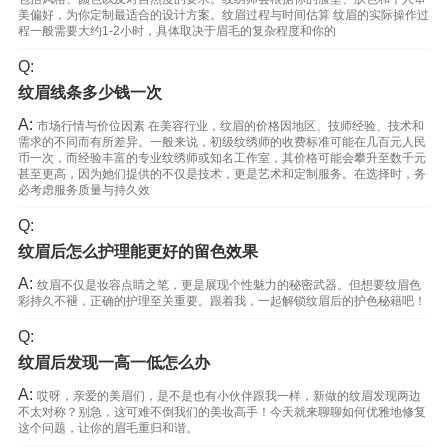
美偏好，为你定制最适合的设计方案。纹眉过程与时间估算 纹眉的实际操作过
程一般需要大约1-2小时，具体取决于眉毛的复杂程度和你的
Q:
纹眉线条多少钱一次
A:
市场行情与价位因素 在美容行业，纹眉的价格因地区、技师经验、技术和
需求的不同而有所差异。一般来说，初级纹绣师的收费标准可能在几百元人民
币一次，而经验丰富的专业纹绣师或知名工作室，其价格可能会攀升至数千元
甚至更高，因为她们提供的不仅是技术，更是艺术和定制服务。在选择时，务
必考虑服务质量与持久效
Q:
纹眉后怎么护理能更好的留色效果
A:
纹眉不仅是妆容点睛之笔，更是展现个性魅力的秘密武器。但想要纹眉色
彩持久不褪，正确的护理至关重要。跟着我，一起解锁纹眉后的护色秘籍吧！
Q:
纹眉后发现一高一低怎么办
A:
哎呀，亲爱的美眉们，是不是也有小伙伴跟我一样，新做的纹眉发现两边
不太对称？别急，这可难不倒我们的美妆高手！今天就来聊聊如何优雅地修复
这个问题，让你的眉毛重归和谐。