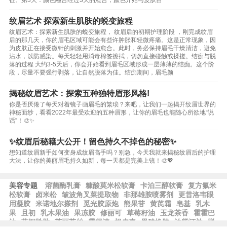
征。第3天：颜色融合经过3天的愈合，颜色开始与皮肤自
纹眉艺术 探索新生肌肤的蜕变旅程
纹眉艺术：探索新生肌肤的蜕变旅程， 纹眉后的初期护理阶段 ，刚完成纹眉
后的那几天，你的眉毛区域可能会有些许肿胀和轻微疼痛。这是正常现象，因
为皮肤正在接受微针的刺激并开始愈合。此时，务必保持眉毛干燥清洁，避免
沾水，以防感染。每天轻轻用消毒棉签擦拭，切勿直接碰触或揉搓。结痂与脱
落的过程 大约3-5天后，你会开始看到眉毛区域形成一层薄薄的结痂。这个阶
段，尽量不要强行剥落，让自然脱落为佳。结痂期间，眉毛颜
揭秘纹眉艺术：探索五种独特眉形风格!
你是否厌倦了每天对着镜子画眉毛的繁琐？来吧，让我们一起揭开纹眉世界的
神秘面纱，看看2022年最受欢迎的五种眉形，让你的眉毛也能随心所欲地“说
话”！🎨✨
✨纹眉后秘籍大公开！留色持久不掉色的秘密✨
想知道纹眉新手如何变身成纹眉高手吗？别急，今天我就来揭秘纹眉后的护理
大法，让你的美丽眉毛持久如新，每一天都是完美上镜！🎨💖
美容专题
溶菌酶乳膏
糠酸莫米松软膏
卡泊三醇软膏
复方氟米
松软膏
卤米松
皱波角叉菜提取物
非那雄胺喷雾剂
更昔洛韦眼
用凝胶
米诺地尔搽剂
觅光胶原炮
熊果苷
黄芪霜
皂基
乳木
果
且初
乳木果油
果冻胶
修丽可
草莓籽油
玉龙茶香
霍霍巴
油
蓝铜胜肽
芙丽芳丝
露得清
根皮素
果酸换肤
泊紫汀兰
脱