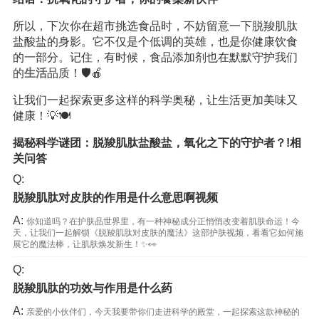
所以，下次你在超市挑选食品时，不妨留意一下脱羧肌肽
盐酸盐的身影。它不仅是个低调的英雄，也是你健康饮食
的一部分。记住，有时候，食品添加剂也在默默守护我们
的
生活
品质！🛡️🍎
让我们一起探索更多这样的科学奥秘，让生活更加美味又
健康！💡🍽️
揭秘科学谜团：脱羧肌肽盐酸盐，氧化之下的守护者？!相
关问答
Q:
脱羧肌肽对皮肤的作用是什么意思啊视频
A:
你知道吗？在护肤品世界里，有一种神秘成分正悄悄改变着肌肤命运！今
天，让我们一起解锁《脱羧肌肽对皮肤的魔法》这部护肤视频，看看它如何施
展它的魔法棒，让肌肤焕发新生！✨👀
Q:
脱羧肌肽的功效与作用是什么药
A:
亲爱的小伙伴们，今天我要带你们走进科学的殿堂，一起探索这款神秘的