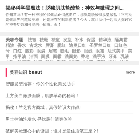
揭秘科学黑魔法！脱羧肌肽盐酸盐：神效与微瑕之间...
你知道吗？有一种神秘的保健品正悄然走红，那就是脱羧肌肽盐酸盐！它究竟
是健康界的超级英雄，还是潜在的暗影使者？今天，就让我们一起深入探讨它
的神奇功效和可能的小插曲。💪💊
美容专题
祛皱
祛斑
祛痘
发型
补水
保湿
精华液
隔离霜
精油
香水
古龙水
唇膏
腮红
迪奥口红
圣罗兰口红
口红色
号
口红
唇彩
眼袋
眉笔
睫毛
眼影
眼线
眼霜
法式美甲
美
甲
指甲油
洁面
面膜
面霜
洗面奶
香皂
洗手液
牙膏
乳液
水乳
粉底液
粉底
粉饼
防晒
BB霜
CC霜
遮瑕
控油
纹绣
化妆品品牌
beaut
美容知识
more
智能发型推荐：你的个性化美发助手
土方美白嫩肤面膜，肌肤革命的秘籍！
揭秘！兰芝官方商城，真假辨识大作战!
男士控油洗发水 寻找最佳清爽体验
破解美妆迷心中的谜团：谁才是最佳眉笔王座？!