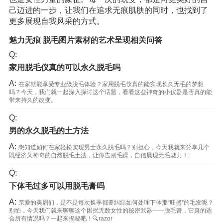
己迈进的一步，让我们在追求无痕肌肤的同时，也找到了
更多展现自我风采的方式。
魅力无痕 脱毛图片素材的艺术呈现相关问答
Q:
家用脱毛仪真的可以永久脱毛吗
A:
在家就能享受专业级脱毛体验？家用脱毛仪真的能实现长久无毛的梦想
吗？今天，我们就一起深入探讨这个话题，看看这些神奇的小仪器是否真的能
带来持久的改变。
Q:
男的永久脱毛的土方法
A:
想知道如何在家轻松实现男士永久脱毛吗？别担心，今天我就来分享几个
既经济又神奇的自然脱毛土法，让你告别毛躁，自信展现无毛魅力！;
Q:
下体毛过多可以用脱毛膏吗
A:
亲爱的美眉们，是不是每次换季都要纠结如何处理下体那“旺盛”的毛发呢？
别怕，今天我们就来聊聊这个困扰无数女性的秘密武器——脱毛膏，它真的适
合所有情况吗？一起来揭秘吧！🔍razor