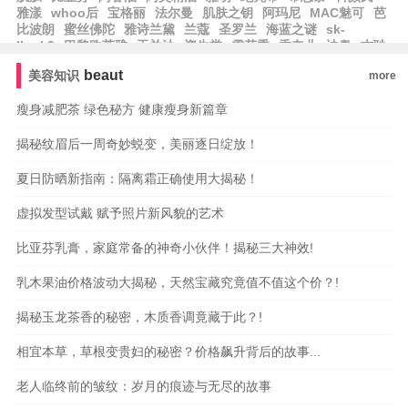
雅漾
whoo后
宝格丽
法尔曼
肌肤之钥
阿玛尼
MAC魅可
芭
比波朗
蜜丝佛陀
雅诗兰黛
兰蔻
圣罗兰
海蓝之谜
sk-
II
sk2
巴黎欧莱雅
玉兰油
资生堂
雪花秀
香奈儿
迪奥
古驰
美妆
植村秀
赫莲娜
娇兰
汤姆福特
倩碧
碧欧泉
欧莱雅
莱
beaut
美容知识
more
珀妮
伊丽莎白雅顿
珀莱雅
韩束
瘦身减肥茶 绿色秘方 健康瘦身新篇章
揭秘纹眉后一周奇妙蜕变，美丽逐日绽放！
夏日防晒新指南：隔离霜正确使用大揭秘！
虚拟发型试戴 赋予照片新风貌的艺术
比亚芬乳膏，家庭常备的神奇小伙伴！揭秘三大神效!
乳木果油价格波动大揭秘，天然宝藏究竟值不值这个价？!
揭秘玉龙茶香的秘密，木质香调竟藏于此？!
相宜本草，草根变贵妇的秘密？价格飙升背后的故事...
老人临终前的皱纹：岁月的痕迹与无尽的故事