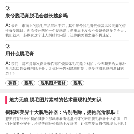
Q:
泉兮脱毛膏脱毛会越长越多吗
A:
最近，市面上的脱毛产品层出不穷，其中泉兮脱毛膏凭借其温和无痛的特
性备受瞩目。但流传开来的一个疑惑是：使用后毛发会不会越长越多？今天，
我们就来一起探究这个让人纠结的问题，让你的美丽之路不再迷茫。
Q:
用什么脱毛膏
A:
亲们，是不是每次夏天来临都在烦恼体毛问题？别怕，今天我要给大家种
草几款口碑爆棚的脱毛膏，让你轻松告别尴尬时刻，享受丝滑肌肤的夏日魅
力！✨
美容
脱毛
脱毛图片素材
脱毛
魅力无痕 脱毛图片素材的艺术呈现相关知识
揭秘医美界十大脱毛神器：告别毛躁，拥抱光滑肌肤！
想要拥有丝滑如初的肌肤？那就来看看这盘点评的医用脱毛仪器十大名牌，它
们不仅专业安全，还能帮你轻松摆脱毛发烦恼，让你在夏日自信展现无毛肌！