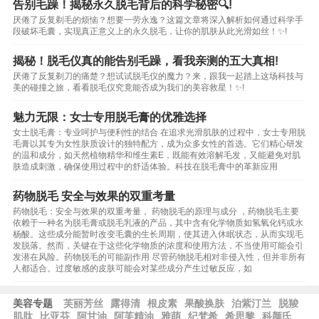
告别毛躁！揭秘永久脱毛背后的科学秘密🔍!
厌倦了反复剃毛的烦恼？想要一劳永逸？这篇文章将深入解析如何通过科学手
段破坏毛囊，实现真正意义上的永久脱毛，让你的肌肤从此光滑如丝！✨!
揭秘！脱毛仪真的能告别毛躁，看我亲测的五大真相!
厌倦了反复剃刀的痛楚？想试试脱毛仪的魔力？来，跟我一起踏上这场科技与
美的碰撞之旅，看看脱毛仪究竟能否成为我们的美容救星！✨!
魅力无限：女士专用脱毛膏的优雅选择
女士脱毛膏：专业呵护与便利性的结合 在追求光滑肌肤的过程中，女士专用脱
毛膏以其专为女性肤质设计的独特配方，成为众多女性的首选。它们精心研发
的温和成分，如天然植物精华和维生素E，既能有效溶解毛发，又能避免对肌
肤造成刺激，确保使用过程中的舒适体验。科技在脱毛膏中的革新应用
药物脱毛 安全与效果的双重考量
药物脱毛：安全与效果的双重考量， 药物脱毛的原理与成分 ，药物脱毛主要
依赖于一种名为脱毛膏或脱毛乳液的产品，其中含有化学物质如氢氧化钙或水
杨酸。这些成分能暂时改变毛囊的生长周期，使其进入休眠状态，从而实现毛
发脱落。然而，关键在于这些化学物质的浓度和使用方法，不当使用可能会引
发潜在风险。药物脱毛的可能副作用 尽管药物脱毛相对非侵入性，但并非所有
人都适合。过度敏感的皮肤可能会对某些成分产生过敏反应，如
美容专题
芙丽芳丝
露得清
根皮素
果酸换肤
泊紫汀兰
脱羧
肌肽
比亚芬
阿甘油
阿芙精油
雅萌
纪梵希
希思黎
科颜氏