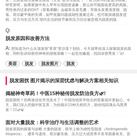
发，尤其是雄性激素型脱发（又名“遗传性脱发”），首当其冲的是遗传因素。
研究表明，如果家族中有人早年出现脱发迹象，那么你可能面临更高的风险。
男性体内过多的DHT（双氢睾酮）会破坏头发毛囊，导致头发逐渐变细、脱
落。荷尔蒙平衡的失调，如甲状腺问题或雄性激素过高，也可能加速脱发进
程。压力与生活方式 现代生活的快节奏和压力往往被忽视为脱发的隐
Q:
脱发原因和改善方法
A:
想知道为什么头顶渐渐“草原”变沙漠？别怕，今天就带你深入探索脱发的真
相，同时告诉你那些神奇的拯救策略！一起告别尴尬，找回浓密秀发！🚀!
美容
脱发
脱发图片
脱发
脱发困扰 图片揭示的深层忧虑与解决方案相关知识
揭秘神奇草药！中医15种秘传脱发防治良方🌿!
脱发困扰？别再迷信化学洗发水了！中国传统医学给出的答案或许更贴心。今
天，我们深入挖掘中医宝库，为你揭示15种天然药方，助你找回满头乌黑秀
发！👨‍⚕️🌿🍃
面对大量脱发：科学治疗与生活调整的艺术
脱发原因的探索与诊断 大量的脱发，医学上称为雄性型脱发（Androgenetic
Alopecia），通常与遗传、荷尔蒙失衡、压力过大或营养不良等因素有关。首