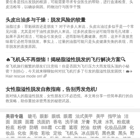
要任务是找出发脱的根源，可能需要寻求专业医生的帮助，进行血液检查、头
皮活检等，以确诊病因。药物治疗与医学干预
头皮出油多与干燥：脱发风险的较量
油脂过多：罪魁祸首还是朋友？ 对于许多人来说，头皮出油过多似乎是一个常
见问题，尤其是对于油性皮肤的人来说。过多的皮脂分泌可能导致毛孔堵塞，
如果不及时清洁，可能会引发炎症，进而影响毛囊健康。然而，这并不直接意
味着它必然导致脱发。事实上，过量的油脂可能只是头皮健康失衡的表现，而
非脱发的直接原因。
🔥飞机头不再烦恼！揭秘脂溢性脱发的飞行解决方案🔍
坐飞机旅行频繁的朋友们注意啦！你是否因为飞行压力大而发现头顶的小秘
密？别担心，今天就来聊聊如何对抗飞机打多了引发的脂溢性脱发困扰！💼✈️
Hair rescue mode on! 🌈
女性脂溢性脱发自救指南，告别秀发危机!
面对恼人的脂溢性脱发，女性朋友们不必恐慌。本文将分享一些简单易行的自
救策略，助你重拾浓密秀发的秘密武器。
美容专题
睫毛
眼影
眼线
眼霜
法式美甲
美甲
指甲油
洁
面
面膜
面霜
洗面奶
香皂
洗手液
牙膏
乳液
水乳
粉底液
粉底
粉饼
防晒
BB霜
CC霜
遮瑕
控油
纹绣
化妆品品牌
化
妆品
化妆
美妆
彩妆
定妆
飞机头
冰点脱毛
黑色素
黑头
野
生眉
双眼皮
开眼角
卧蚕
美瞳
脂肪粒
酒窝
牙齿美白
烤瓷