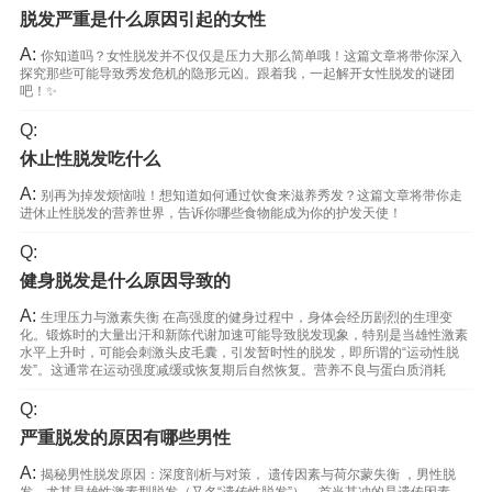
脱发严重是什么原因引起的女性
A:
你知道吗？女性脱发并不仅仅是压力大那么简单哦！这篇文章将带你深入
探究那些可能导致秀发危机的隐形元凶。跟着我，一起解开女性脱发的谜团
吧！✨
Q:
休止性脱发吃什么
A:
别再为掉发烦恼啦！想知道如何通过饮食来滋养秀发？这篇文章将带你走
进休止性脱发的营养世界，告诉你哪些食物能成为你的护发天使！
Q:
健身脱发是什么原因导致的
A:
生理压力与激素失衡 在高强度的健身过程中，身体会经历剧烈的生理变
化。锻炼时的大量出汗和新陈代谢加速可能导致脱发现象，特别是当雄性激素
水平上升时，可能会刺激头皮毛囊，引发暂时性的脱发，即所谓的“运动性脱
发”。这通常在运动强度减缓或恢复期后自然恢复。营养不良与蛋白质消耗
Q:
严重脱发的原因有哪些男性
A:
揭秘男性脱发原因：深度剖析与对策， 遗传因素与荷尔蒙失衡 ，男性脱