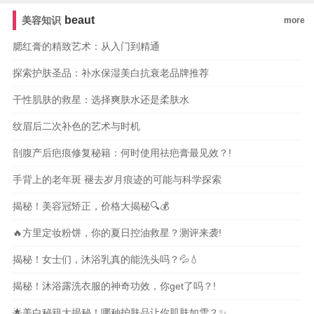
牙
美容冠
种植牙
beaut
美容知识
more
腮红膏的精致艺术：从入门到精通
探索护肤圣品：补水保湿美白抗衰老品牌推荐
干性肌肤的救星：选择爽肤水还是柔肤水
纹眉后二次补色的艺术与时机
剖腹产后疤痕修复秘籍：何时使用祛疤膏最见效？!
手背上的老年斑 褪去岁月痕迹的可能与科学探索
揭秘！美容冠矫正，价格大揭秘🔍💰
🔥方里定妆粉饼，你的夏日控油救星？测评来袭!
揭秘！女士们，沐浴乳真的能洗头吗？💦💧
揭秘！沐浴露洗衣服的神奇功效，你get了吗？!
🌟美白秘籍大揭秘！哪种护肤品让你肌肤如雪？✨