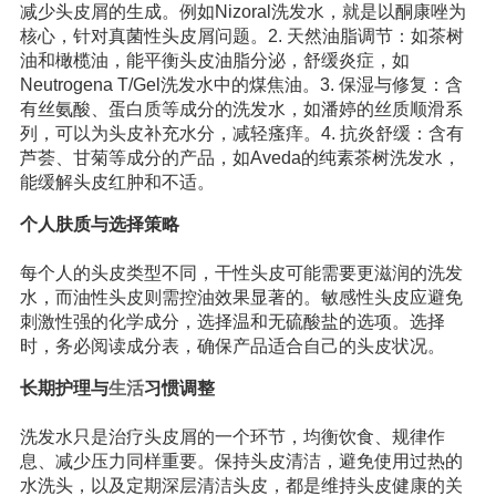
减少头皮屑的生成。例如Nizoral洗发水，就是以酮康唑为
核心，针对真菌性头皮屑问题。2. 天然油脂调节：如茶树
油和橄榄油，能平衡头皮油脂分泌，舒缓炎症，如
Neutrogena T/Gel洗发水中的煤焦油。3. 保湿与修复：含
有丝氨酸、蛋白质等成分的洗发水，如潘婷的丝质顺滑系
列，可以为头皮补充水分，减轻瘙痒。4. 抗炎舒缓：含有
芦荟、甘菊等成分的产品，如Aveda的纯素茶树洗发水，
能缓解头皮红肿和不适。
个人肤质与选择策略
每个人的头皮类型不同，干性头皮可能需要更滋润的洗发
水，而油性头皮则需控油效果显著的。敏感性头皮应避免
刺激性强的化学成分，选择温和无硫酸盐的选项。选择
时，务必阅读成分表，确保产品适合自己的头皮状况。
长期护理与
生活
习惯调整
洗发水只是治疗头皮屑的一个环节，均衡饮食、规律作
息、减少压力同样重要。保持头皮清洁，避免使用过热的
水洗头，以及定期深层清洁头皮，都是维持头皮健康的关