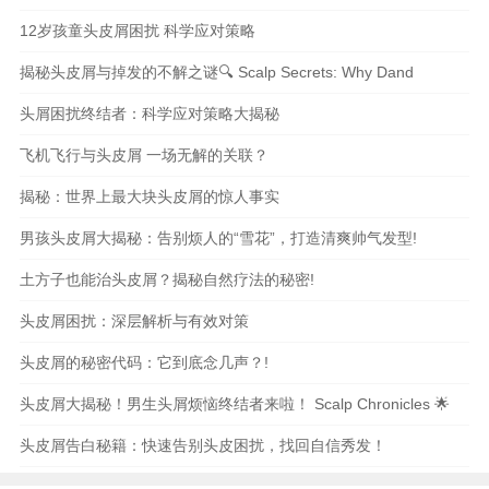
12岁孩童头皮屑困扰 科学应对策略
揭秘头皮屑与掉发的不解之谜🔍 Scalp Secrets: Why Dand
头屑困扰终结者：科学应对策略大揭秘
飞机飞行与头皮屑 一场无解的关联？
揭秘：世界上最大块头皮屑的惊人事实
男孩头皮屑大揭秘：告别烦人的“雪花”，打造清爽帅气发型!
土方子也能治头皮屑？揭秘自然疗法的秘密!
头皮屑困扰：深层解析与有效对策
头皮屑的秘密代码：它到底念几声？!
头皮屑大揭秘！男生头屑烦恼终结者来啦！ Scalp Chronicles 🌟
头皮屑告白秘籍：快速告别头皮困扰，找回自信秀发！