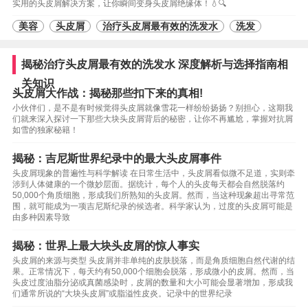
实用的头皮屑解决方案，让你瞬间变身头皮屑绝缘体！💧🔍
美容
头皮屑
治疗头皮屑最有效的洗发水
洗发
揭秘治疗头皮屑最有效的洗发水 深度解析与选择指南相
关知识
头皮屑大作战：揭秘那些扣下来的真相!
小伙伴们，是不是有时候觉得头皮屑就像雪花一样纷纷扬扬？别担心，这期我
们就来深入探讨一下那些大块头皮屑背后的秘密，让你不再尴尬，掌握对抗屑
如雪的独家秘籍！
揭秘：吉尼斯世界纪录中的最大头皮屑事件
头皮屑现象的普遍性与科学解读 在日常生活中，头皮屑看似微不足道，实则牵
涉到人体健康的一个微妙层面。据统计，每个人的头皮每天都会自然脱落约
50,000个角质细胞，形成我们所熟知的头皮屑。然而，当这种现象超出寻常范
围，就可能成为一项吉尼斯纪录的候选者。科学家认为，过度的头皮屑可能是
由多种因素导致
揭秘：世界上最大块头皮屑的惊人事实
头皮屑的来源与类型 头皮屑并非单纯的皮肤脱落，而是角质细胞自然代谢的结
果。正常情况下，每天约有50,000个细胞会脱落，形成微小的皮屑。然而，当
头皮过度油脂分泌或真菌感染时，皮屑的数量和大小可能会显著增加，形成我
们通常所说的“大块头皮屑”或脂溢性皮炎。记录中的世界纪录