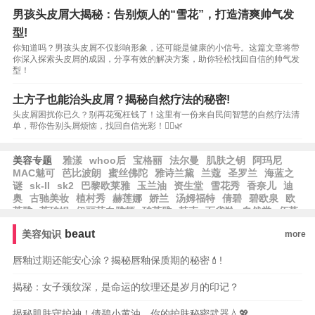
男孩头皮屑大揭秘：告别烦人的“雪花”，打造清爽帅气发
型!
你知道吗？男孩头皮屑不仅影响形象，还可能是健康的小信号。这篇文章将带
你深入探索头皮屑的成因，分享有效的解决方案，助你轻松找回自信的帅气发
型！
土方子也能治头皮屑？揭秘自然疗法的秘密!
头皮屑困扰你已久？别再花冤枉钱了！这里有一份来自民间智慧的自然疗法清
单，帮你告别头屑烦恼，找回自信光彩！👨‍⚕️🌿
美容专题
雅漾
whoo后
宝格丽
法尔曼
肌肤之钥
阿玛尼
MAC魅可
芭比波朗
蜜丝佛陀
雅诗兰黛
兰蔻
圣罗兰
海蓝之
谜
sk-II
sk2
巴黎欧莱雅
玉兰油
资生堂
雪花秀
香奈儿
迪
奥
古驰美妆
植村秀
赫莲娜
娇兰
汤姆福特
倩碧
碧欧泉
欧
莱雅
莱珀妮
伊丽莎白雅顿
珀莱雅
韩束
百雀羚
自然堂
佰草
集
相宜本草
大宝
水密码
郁美净
隆力奇
卡姿兰
纽西之谜
beaut
美容知识
more
方里
兰芝
爱茉莉
唇釉过期还能安心涂？揭秘唇釉保质期的秘密💄!
揭秘：女子颈纹深，是命运的纹理还是岁月的印记？
揭秘肌肤守护神！倩碧小黄油，你的护肤秘密武器💧💖