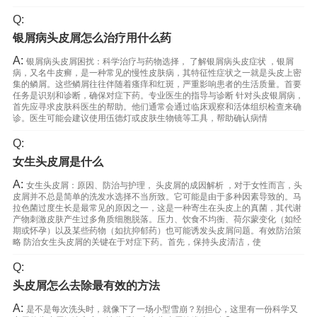
Q:
银屑病头皮屑怎么治疗用什么药
A:
银屑病头皮屑困扰：科学治疗与药物选择， 了解银屑病头皮症状 ，银屑
病，又名牛皮癣，是一种常见的慢性皮肤病，其特征性症状之一就是头皮上密
集的鳞屑。这些鳞屑往往伴随着瘙痒和红斑，严重影响患者的生活质量。首要
任务是识别和诊断，确保对症下药。专业医生的指导与诊断 针对头皮银屑病，
首先应寻求皮肤科医生的帮助。他们通常会通过临床观察和活体组织检查来确
诊。医生可能会建议使用伍德灯或皮肤生物镜等工具，帮助确认病情
Q:
女生头皮屑是什么
A:
女生头皮屑：原因、防治与护理， 头皮屑的成因解析 ，对于女性而言，头
皮屑并不总是简单的洗发水选择不当所致。它可能是由于多种因素导致的。马
拉色菌过度生长是最常见的原因之一，这是一种寄生在头皮上的真菌，其代谢
产物刺激皮肤产生过多角质细胞脱落。压力、饮食不均衡、荷尔蒙变化（如经
期或怀孕）以及某些药物（如抗抑郁药）也可能诱发头皮屑问题。有效防治策
略 防治女生头皮屑的关键在于对症下药。首先，保持头皮清洁，使
Q:
头皮屑怎么去除最有效的方法
A:
是不是每次洗头时，就像下了一场小型雪崩？别担心，这里有一份科学又