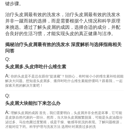
键步骤。
治疗头皮屑最有效的洗发水，治疗头皮屑最有效的洗发水
并非一蹴而就的选择，而是需要根据个人情况和科学原理
来挑选。通过了解头皮屑的成因，选择合适的成分，并配
合良好的生活习惯，才能实现头皮的真正健康与洁净。
揭秘治疗头皮屑最有效的洗发水 深度解析与选择指南相关
问答
Q:
头皮屑多,头皮痒吃什么维生素
A:
你的头皮是不是总在跟你“捉迷藏”？别担心，有时候小小的维生素补给就能
解决大问题。想知道头皮屑多、瘙痒时吃什么维生素能舒缓吗？跟着我，一起
探索天然的解决方案吧！
Q:
头皮屑大块能扣下来怎么办
A:
理解头皮屑的成因 首先，我们需要明白，头皮屑并非全然是坏事，它可能
是皮肤自然代谢的一部分。然而，当大块头皮屑频繁脱落，可能是头皮油脂分
泌过多、马拉色菌过度繁殖，或是干燥、敏感等状况的表现。了解问题根源，
才能对症下药。科学护理与洗发方法 选用针对屑质过多的洗