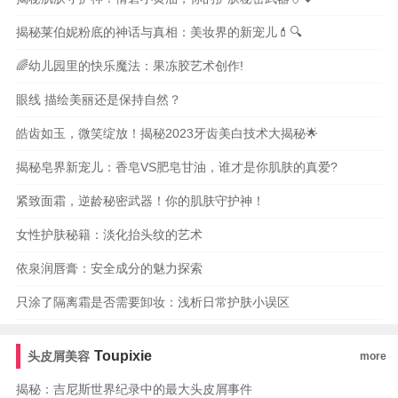
揭秘莱伯妮粉底的神话与真相：美妆界的新宠儿💄🔍
🌈幼儿园里的快乐魔法：果冻胶艺术创作!
眼线 描绘美丽还是保持自然？
皓齿如玉，微笑绽放！揭秘2023牙齿美白技术大揭秘🌟
揭秘皂界新宠儿：香皂VS肥皂甘油，谁才是你肌肤的真爱?
紧致面霜，逆龄秘密武器！你的肌肤守护神！
女性护肤秘籍：淡化抬头纹的艺术
依泉润唇膏：安全成分的魅力探索
只涂了隔离霜是否需要卸妆：浅析日常护肤小误区
Toupixie
头皮屑美容
more
揭秘：吉尼斯世界纪录中的最大头皮屑事件