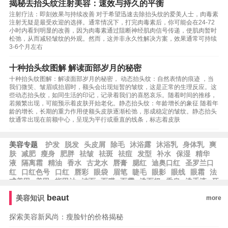
揭秘去抬头纹注射美容：速效与持久的平衡
注射疗法：即刻效果与持续改善 对于希望迅速去除抬头纹的爱美人士，肉毒素
注射无疑是最受欢迎的选择。通常情况下，打完肉毒素后，你可能会在24-72
小时内看到明显的改善，因为肉毒素通过阻断神经肌肉信号传递，使肌肉暂时
松弛，从而减轻皱纹的外观。然而，这并非永久性解决方案，效果通常可持续
3-6个月左右
十种抬头纹图解 解读面部岁月的秘密
十种抬头纹图解：解读面部岁月的秘密， 动态抬头纹：自然表情的痕迹 ，当
我们微笑、皱眉或抬眉时，额头会出现短暂的皱纹，这是正常的生理反应。这
些动态抬头纹，如同生活的印记，记录着我们的喜怒哀乐。随着时间的推移，
若频繁出现，可能预示着皮肤开始老化。静态抬头纹：年龄增长的象征 随着年
龄的增长，长期的重力作用使额头皮肤逐渐松弛，形成稳定的皱纹。静态抬头
纹通常出现在前额中心，呈现为平行或垂直的线条，标志着皮肤
美容专题
护发
脱发
头皮屑
除毛
沐浴露
沐浴乳
身体乳
爽
肤
减肥
瘦身
肥胖
祛皱
祛斑
祛痘
发型
补水
保湿
精华
液
隔离霜
精油
香水
古龙水
唇膏
腮红
迪奥口红
圣罗兰口
红
口红色号
口红
唇彩
眼袋
眉笔
睫毛
眼影
眼线
眼霜
法
式美甲
美甲
指甲油
洁面
面膜
面霜
洗面奶
香皂
洗手液
牙
膏
乳液
beaut
美容知识
more
探索美容新风尚：瘦脸针的价格揭秘