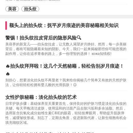
美容
抬头纹
额头上的抬头纹：抚平岁月痕迹的美容秘籍相关知识
警惕！抬头纹拉皮背后的隐形风险🔍
美容界的新宠儿——抬头纹拉皮，让无数人渴望岁月静好。然而，每一步美丽
背后，都有可能隐藏着未知的阴影。今天，我们一起来揭秘那些你可能忽视的
副作用，让你在追求青春的路上，多一份理智的选择！ кожа知情权!
🔥抬头纹拜拜啦！这几个天然秘籍，轻松告别岁月痕迹！
🔥
别担心，想要淡化抬头纹不再显老？我来给你揭秘几个简单又有效的天然护肤
法，让你轻轻松松拥有婴儿般的光滑肌肤！😉
女性护肤秘籍：淡化抬头纹的艺术
日常护肤步骤：基础保养至关重要首先，保持良好的护肤习惯是淡化抬头纹的
关键。每天早晚清洁皮肤，使用温和的洁面产品去除污垢和多余油脂。然后，
选用富含抗氧化成分如维生素C和E的眼霜，轻轻按摩眼周，帮助提升肌肤弹
性，减缓皱纹形成。别忘了，定期去角质，促进新陈代谢，让新生细胞有机会
填充细纹区域。