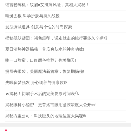
谣言粉碎机：纹眉≠艾滋病风险，真相大揭秘！
晒斑去根 科学护肤与持久战役
发型测试道具 创意与个性的时尚探索
揭秘肌肤谜团：褐色痘印，说走就走的旅行要多久？🌈💨
夏日清热神器揭秘：苦瓜爽肤水的神奇功效!
咬一口甜蜜，口红颜色推荐让你美翻天!
提眉去眼袋，美丽魔法新篇章：恢复期揭秘!
失眠多梦脱发 身心调养与健康攻略
🔥揭秘！切眉手术后的完美复原时间表🔍
揭秘眼科小秘密：更昔洛韦眼用凝胶浓度大公开👀!
揭秘方里公司：科技巨头的地理位置大揭秘🌐