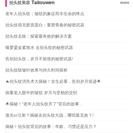
Taitouwen
抬头纹美容
more
老年人抬头纹：皱纹的象征而非生命的终点
抬头纹填充胶原蛋白：重塑青春的秘密武器
抬头纹去除：探索最有效的解决方案
臻爱鎏金紧致水 去抬头纹的秘密武器
告别抬头纹，岁月不留痕的秘密武器!
抬头纹除皱针效果与持久时间探析
🔥抬头纹消失术大揭秘！女生必看，告别岁月痕迹🌟
病重老人眼中的皱纹 岁月与坚韧的交织
🌟揭秘！"老年人抬头纹开了"背后的故事...
激光or注射？揭秘去抬头纹大战，哪招最见效？!
揭秘！抬头纹背后的故事：年龄、习惯还是压力？