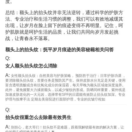
度。
总结：额头上的抬头纹并非无法逆转，通过科学的护肤方
法、专业治疗和生活习惯的调整，我们可以有效地减缓其
出现，让岁月在脸上留下的痕迹变得不再明显。记住，呵
护肌肤就是呵护生活的品质，让我们共同向岁月发起挑
战，让青春永不落幕。
额头上的抬头纹：抚平岁月痕迹的美容秘籍相关问答
Q:
女人额头抬头纹怎么消除
A:
女性额头抬头纹：自然美容与护肤策略， 预防胜于治疗：日常护肤功课 ，
要消除额头抬头纹，首要任务是预防其产生。保持皮肤水分充足是关键，使用
富含透明质酸或含有抗氧化成分的保湿霜，每天早晚为额头区域做深度滋养。
此外，避免频繁大力揉搓额头，以减少皱纹的形成。防晒同样重要，紫外线是
加速皮肤老化的一大元凶，选择带有SPF的日霜能有效防止抬头纹加深。专业
护理与按摩手法 定期去美容院进行面部护理，专业的抗皱疗程如
Q:
抬头纹很重怎么去除最有效男生
A:
别担心，老大哥们！抬头纹不是难题，跟着我解锁最有效的解决方案，让