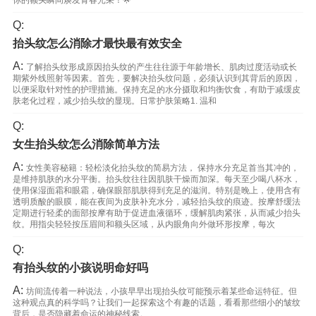
你的额头瞬间焕发青春光采！🌟
Q:
抬头纹怎么消除才最快最有效安全
A:
了解抬头纹形成原因抬头纹的产生往往源于年龄增长、肌肉过度活动或长
期紫外线照射等因素。首先，要解决抬头纹问题，必须认识到其背后的原因，
以便采取针对性的护理措施。保持充足的水分摄取和均衡饮食，有助于减缓皮
肤老化过程，减少抬头纹的显现。日常护肤策略1. 温和
Q:
女生抬头纹怎么消除简单方法
A:
女性美容秘籍：轻松淡化抬头纹的简易方法， 保持水分充足首当其冲的，
是维持肌肤的水分平衡。抬头纹往往因肌肤干燥而加深。每天至少喝八杯水，
使用保湿面霜和眼霜，确保眼部肌肤得到充足的滋润。特别是晚上，使用含有
透明质酸的眼膜，能在夜间为皮肤补充水分，减轻抬头纹的痕迹。按摩舒缓法
定期进行轻柔的面部按摩有助于促进血液循环，缓解肌肉紧张，从而减少抬头
纹。用指尖轻轻按压眉间和额头区域，从内眼角向外做环形按摩，每次
Q:
有抬头纹的小孩说明命好吗
A:
坊间流传着一种说法，小孩早早出现抬头纹可能预示着某些命运特征。但
这种观点真的科学吗？让我们一起探索这个有趣的话题，看看那些细小的皱纹
背后，是否隐藏着命运的神秘线索。