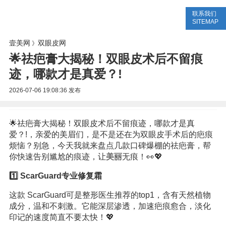
联系我们
美容网
美容大全
美容知识
SITEMAP
壹美网
双眼皮网
》
🌟祛疤膏大揭秘！双眼皮术后不留痕
迹，哪款才是真爱？!
2026-07-06 19:08:36
发布
🌟祛疤膏大揭秘！双眼皮术后不留痕迹，哪款才是真
爱？!，亲爱的美眉们，是不是还在为双眼皮手术后的疤痕
烦恼？别急，今天我就来盘点几款口碑爆棚的祛疤膏，帮
你快速告别尴尬的痕迹，让
美丽
无痕！👀💖
1️⃣ ScarGuard专业修复霜
这款 ScarGuard可是整形医生推荐的top1，含有天然植物
成分，温和不刺激。它能深层渗透，加速疤痕愈合，淡化
印记的速度简直不要太快！💖