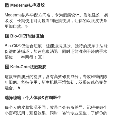
2️⃣ Mederma祛疤凝胶
Mederma以科学配方闻名，专为疤痕设计。质地轻盈，易
吸收，长期使用能明显看到疤痕变淡，让你的双眼皮线条
更加自然。✨
3️⃣ Bio-Oil万能修复油
Bio-Oil不仅适合疤痕，还能滋润肌肤。独特的按摩手法能
促进血液循环，加速疤痕消退，同时还能滋润干燥的手术
部位，一举两得！💆‍♀️!
4️⃣ Kelo-Cote祛疤凝胶
这款来自澳洲的凝胶，含有高效修复成分，专攻难缠的陈
年旧疤。坚持使用，新生肌肤平滑如初，双眼皮线条完美
融合。🌟
选择秘籍：个人体验&咨询医生
每个人的皮肤状况不同，效果也会有所差异。记得先做个
小面积试用，观察效果。同时，咨询专业医生，了解你的