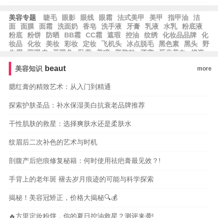
美容专题
睫毛
眼影
眼线
眼霜
法式美甲
美甲
指甲油
洁
面
面膜
面霜
洗面奶
香皂
洗手液
牙膏
乳液
水乳
粉底液
粉底
粉饼
防晒
BB霜
CC霜
遮瑕
控油
纹绣
化妆品品牌
化
妆品
化妆
美妆
彩妆
定妆
飞机头
冰点脱毛
黑色素
黑头
野
生眉
双眼皮
开眼角
卧蚕
美瞳
脂肪粒
酒窝
牙齿美白
烤瓷
牙
美容冠
种植牙
beaut
美容知识
more
腮红膏的精致艺术：从入门到精通
探索护肤圣品：补水保湿美白抗衰老品牌推荐
干性肌肤的救星：选择爽肤水还是柔肤水
纹眉后二次补色的艺术与时机
剖腹产后疤痕修复秘籍：何时使用祛疤膏最见效？!
手背上的老年斑 褪去岁月痕迹的可能与科学探索
揭秘！美容冠矫正，价格大揭秘🔍💰
🔥方里定妆粉饼，你的夏日控油救星？测评来袭!