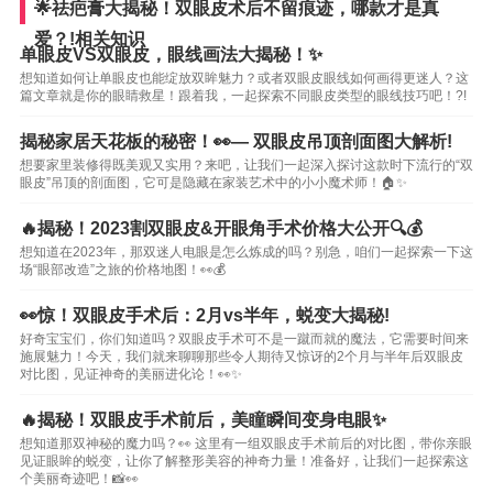
🌟祛疤膏大揭秘！双眼皮术后不留痕迹，哪款才是真
爱？!相关知识
单眼皮VS双眼皮，眼线画法大揭秘！✨
想知道如何让单眼皮也能绽放双眸魅力？或者双眼皮眼线如何画得更迷人？这
篇文章就是你的眼睛救星！跟着我，一起探索不同眼皮类型的眼线技巧吧！?!
揭秘家居天花板的秘密！👀— 双眼皮吊顶剖面图大解析!
想要家里装修得既美观又实用？来吧，让我们一起深入探讨这款时下流行的“双
眼皮”吊顶的剖面图，它可是隐藏在家装艺术中的小小魔术师！🏠✨
🔥揭秘！2023割双眼皮&开眼角手术价格大公开🔍💰
想知道在2023年，那双迷人电眼是怎么炼成的吗？别急，咱们一起探索一下这
场“眼部改造”之旅的价格地图！👀💰
👀惊！双眼皮手术后：2月vs半年，蜕变大揭秘!
好奇宝宝们，你们知道吗？双眼皮手术可不是一蹴而就的魔法，它需要时间来
施展魅力！今天，我们就来聊聊那些令人期待又惊讶的2个月与半年后双眼皮
对比图，见证神奇的美丽进化论！👀✨
🔥揭秘！双眼皮手术前后，美瞳瞬间变身电眼✨
想知道那双神秘的魔力吗？👀 这里有一组双眼皮手术前后的对比图，带你亲眼
见证眼眸的蜕变，让你了解整形美容的神奇力量！准备好，让我们一起探索这
个美丽奇迹吧！📸👀