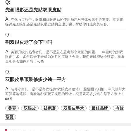
Q:
先画眼影还是先贴双眼皮贴
A:
在化妆过程中，眼影和双眼皮贴的使用顺序对整体效果至关重要。本文将
探讨先画眼影还是先贴双眼皮贴的合理步骤，帮助你打造完美妆容。
Q:
割双眼皮老了会下垂吗
A:
美丽升级的热衷者们，是不是总在思考那个永恒的问题——年轻时的割双
眼皮手术，多年后会不会成为岁月的痕迹？今天，我们来解密这个疑惑，看看
真相是否如你所想！🔍📚
Q:
双眼皮吊顶装修多少钱一平方
A:
装修小白们，是不是每次提到“双眼皮吊顶”都一脸懵圈？别怕，今天就带大
家算算这笔账，看看这种美观又实用的设计，究竟要花多少钱在每平方米上！
🏡💰
美容
双眼皮
祛疤膏
双眼皮手术
最佳品牌
有效
修复