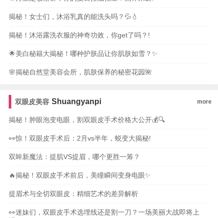
揭秘！女士们，沐浴乳真的能洗头吗？💦💧
揭秘！沐浴露洗衣服的神奇功效，你get了吗？!
🌟美白秘籍大揭秘！哪种护肤品让你肌肤如雪？✨
🌸揭秘自然堂美容会所，肌肤保养的秘密花园🌺
Shuangyanpi
双眼皮美容
more
揭秘！肿眼泡变电眼，割双眼皮手术价格大公开💰🔍
👀惊！双眼皮手术后：2月vs半年，蜕变大揭秘!
双眸新魔法：提肌VS提眉，哪个更胜一筹？
🔥揭秘！双眼皮手术前后，美瞳瞬间变身电眼✨
提眉术与全切双眼皮：精细艺术的差异解析
👀迷妹们，双眼皮手术选埋线还是割一刀？一场美丽大战即将上