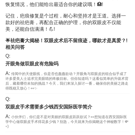
恢复情况，他们能给出最适合你的建议哦！🏥!
记住，疤痕修复是个过程，耐心和坚持才是王道。选择一
款好的祛疤膏，再配合正确的护理，你的双眼皮不仅能
美，还能自信满满！💪!
🌟祛疤膏大揭秘！双眼皮术后不留痕迹，哪款才是真爱？!
相关问答
Q:
开眼角做双眼皮有危险吗
A:
传闻中的天使眼线，你是否也蠢蠢欲动？开眼角与双眼皮的组合似乎成了
许多爱美人士追求完美眼睛的终极目标。但你知道吗？这看似简单的升级术背
后，藏着哪些未知的挑战？今天，我们来深入探讨一番，确保你的美丽之路走
得既稳又放心！👀✨
Q:
双眼皮手术需要多少钱西安国际医学简介
A:
小伙伴们，你们是不是对美丽的双眼皮跃跃欲试？👀想知道在西安国际医
学中心做双眼皮手术得花多少钱？别急，今天就来为你揭晓这个神秘数字！💸
💨