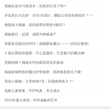
揭秘化妆水与保湿水：你真的分清了吗？
牙齿美白大比拼：冷光VS漂白，哪款让你笑得更灿烂？✨!
瘦脸操大揭秘：真的能帮你塑造V脸吗？
揭秘胎记：起源、成因与神秘遗产
单眼皮也能玩转时尚！揭秘眼妆魔法——一步到位教程!
💄揭示唇彩的秘密：不止是颜色，它是魅力的魔法棒!
美丽陷阱？揭秘女性纹眼线背后的真相
揭秘蓝铜胜肽的魔法护肤秘密，肌肤焕发新生力量!
美妆小揭秘：方里粉饼7克，到底能撑多久？!
选购儿童唇膏：守护纯真，关注成分
2024年最火发型：时尚减龄的艺术