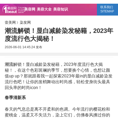
联系我们
美容网
美容大全
美容知识
SITEMAP
壹美网
染发网
》
潮流解锁！显白减龄染发秘籍，2023年
度流行色大揭秘！
2026-06-01 14:45:24
发布
潮流
解锁！显白减龄染发秘籍，2023年度流行色大揭
秘！，在这个色彩斑斓的季节，想要换个心情，也想让颜
值up up？那就跟着我一起探索2023年最in的显白减龄染发
流行色吧！让你的发梢舞动出时尚感，轻松变身街头最具
回头率的时尚icon！
春季清新系
春天的气息总是离不开柔和的色调。今年流行的樱花粉和
蜜桃金，温柔又不失活力，染上它们，仿佛春风拂过你的