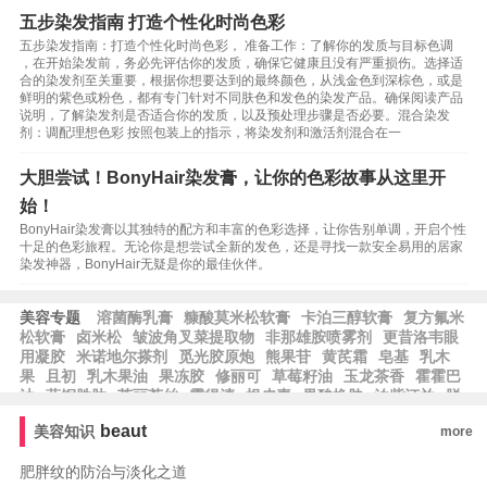
五步染发指南 打造个性化时尚色彩
五步染发指南：打造个性化时尚色彩， 准备工作：了解你的发质与目标色调
，在开始染发前，务必先评估你的发质，确保它健康且没有严重损伤。选择适
合的染发剂至关重要，根据你想要达到的最终颜色，从浅金色到深棕色，或是
鲜明的紫色或粉色，都有专门针对不同肤色和发色的染发产品。确保阅读产品
说明，了解染发剂是否适合你的发质，以及预处理步骤是否必要。混合染发
剂：调配理想色彩 按照包装上的指示，将染发剂和激活剂混合在一
大胆尝试！BonyHair染发膏，让你的色彩故事从这里开
始！
BonyHair染发膏以其独特的配方和丰富的色彩选择，让你告别单调，开启个性
十足的色彩旅程。无论你是想尝试全新的发色，还是寻找一款安全易用的居家
染发神器，BonyHair无疑是你的最佳伙伴。
美容专题
溶菌酶乳膏
糠酸莫米松软膏
卡泊三醇软膏
复方氟米
松软膏
卤米松
皱波角叉菜提取物
非那雄胺喷雾剂
更昔洛韦眼
用凝胶
米诺地尔搽剂
觅光胶原炮
熊果苷
黄芪霜
皂基
乳木
果
且初
乳木果油
果冻胶
修丽可
草莓籽油
玉龙茶香
霍霍巴
油
蓝铜胜肽
芙丽芳丝
露得清
根皮素
果酸换肤
泊紫汀兰
脱
羧肌肽
比亚芬
阿甘油
阿芙精油
雅萌
纪梵希
希思黎
科颜
beaut
美容知识
more
氏
雅漾
whoo后
宝格丽
法尔曼
肌肤之钥
阿玛尼
MAC魅
可
芭比波朗
蜜丝佛陀
雅诗兰黛
兰蔻
肥胖纹的防治与淡化之道