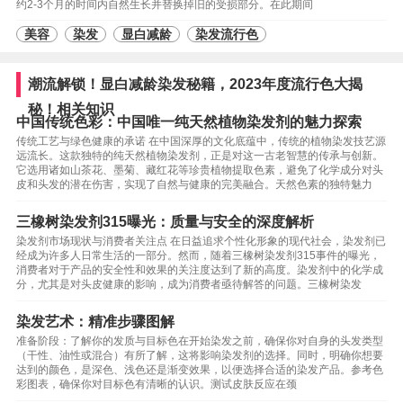
约2-3个月的时间内自然生长并替换掉旧的受损部分。在此期间
美容
染发
显白减龄
染发流行色
潮流解锁！显白减龄染发秘籍，2023年度流行色大揭
秘！相关知识
中国传统色彩：中国唯一纯天然植物染发剂的魅力探索
传统工艺与绿色健康的承诺 在中国深厚的文化底蕴中，传统的植物染发技艺源
远流长。这款独特的纯天然植物染发剂，正是对这一古老智慧的传承与创新。
它选用诸如山茶花、墨菊、藏红花等珍贵植物提取色素，避免了化学成分对头
皮和头发的潜在伤害，实现了自然与健康的完美融合。天然色素的独特魅力
三橡树染发剂315曝光：质量与安全的深度解析
染发剂市场现状与消费者关注点 在日益追求个性化形象的现代社会，染发剂已
经成为许多人日常生活的一部分。然而，随着三橡树染发剂315事件的曝光，
消费者对于产品的安全性和效果的关注度达到了新的高度。染发剂中的化学成
分，尤其是对头皮健康的影响，成为消费者亟待解答的问题。三橡树染发
染发艺术：精准步骤图解
准备阶段：了解你的发质与目标色在开始染发之前，确保你对自身的头发类型
（干性、油性或混合）有所了解，这将影响染发剂的选择。同时，明确你想要
达到的颜色，是深色、浅色还是渐变效果，以便选择合适的染发产品。参考色
彩图表，确保你对目标色有清晰的认识。测试皮肤反应在颈