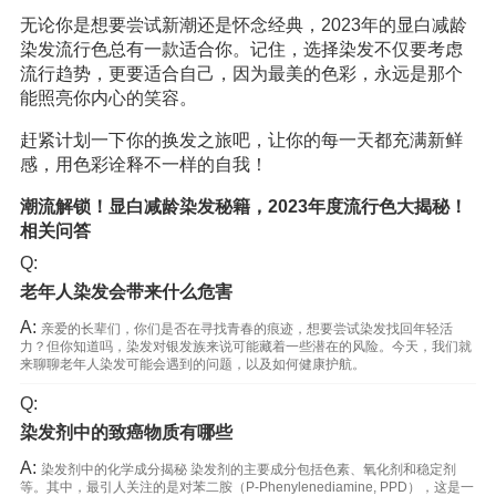
无论你是想要尝试新潮还是怀念经典，2023年的显白减龄
染发流行色总有一款适合你。记住，选择染发不仅要考虑
流行趋势，更要适合自己，因为最美的色彩，永远是那个
能照亮你内心的笑容。
赶紧计划一下你的换发之旅吧，让你的每一天都充满新鲜
感，用色彩诠释不一样的自我！
潮流解锁！显白减龄染发秘籍，2023年度流行色大揭秘！
相关问答
Q:
老年人染发会带来什么危害
A:
亲爱的长辈们，你们是否在寻找青春的痕迹，想要尝试染发找回年轻活
力？但你知道吗，染发对银发族来说可能藏着一些潜在的风险。今天，我们就
来聊聊老年人染发可能会遇到的问题，以及如何健康护航。
Q:
染发剂中的致癌物质有哪些
A:
染发剂中的化学成分揭秘 染发剂的主要成分包括色素、氧化剂和稳定剂
等。其中，最引人关注的是对苯二胺（P-Phenylenediamine, PPD），这是一