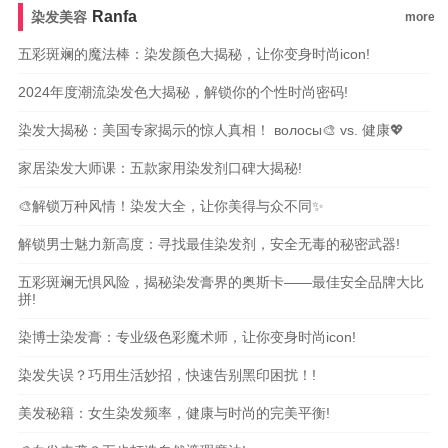
Ranfa
染发美容
more
五彩斑斓的魔法棒：染发颜色大揭秘，让你变身时尚icon!
2024年度潮流染发色大揭秘，解锁你的个性时尚密码!
染发大揭秘：美国专家揭示的惊人真相！ волосы🎨 vs. 健康💖
家居染发大师课：五款家用染发剂口碑大揭秘!
🎨解锁万种风情！染发大全，让你美得与众不同✨
解锁男士魅力新高度：寻找最佳染发剂，安全无毒的秘密武器!
五彩斑斓无惧风险，揭秘染发膏界的奥斯卡——最佳安全品牌大比
拼!
染博士染发膏：专业级色彩魔术师，让你变身时尚icon!
染发失误？巧用生活妙招，快速告别黑印困扰！!
美发秘籍：女生染发频率，健康与时尚的完美平衡!