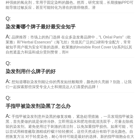
种强效的氧化剂，常用于固定染料的颜色。然而，研究发现，长期接触PPD可
能导致过敏反应，甚至可能转化为潜在的致癌物质。潜
Q:
染发膏哪个牌子最好最安全知乎
A:
品牌推荐：市场上的热门选择 在众多染发膏品牌中，"L Oréal Paris"（欧
莱雅）和"Herbal Essences"（海飞丝）凭借其广泛的口碑和专业配方，常常
被知乎用户视为安全可靠的选择。欧莱雅的Invisible Root Cover Up系列以其
自然遮盖力和温和成分受到赞誉，而H
Q:
染发剂用什么牌子的好
A:
想知道哪款染发剂能让你的秀发如丝般顺滑，颜色持久亮丽？别急，让我
们一起探索那些深受专业人士和潮流达人们喜爱的品牌！
Q:
手指甲被染发剂染黑了怎么办
A:
手指甲被染发剂意外染黑的修复攻略， 紧急处理措施 ，一旦发现指甲被染
黑，首先要做的就是保持冷静。立即用温水和肥皂彻底清洗双手，尽量去除残
留的染发剂。避免使用过于刺激的清洁剂，以免加重指甲损伤。如果可能，可
以尝试用棉签蘸取酒精或柠檬汁轻轻擦拭，这些天然成分有助于淡化颜色。自
然恢复方法 对于轻度染色，耐心等待可能是最好的选择。新的指甲细胞会在大