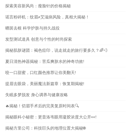
探索美容新风尚：瘦脸针的价格揭秘
谣言粉碎机：纹眉≠艾滋病风险，真相大揭秘！
晒斑去根 科学护肤与持久战役
发型测试道具 创意与个性的时尚探索
揭秘肌肤谜团：褐色痘印，说走就走的旅行要多久？🌈💨
夏日清热神器揭秘：苦瓜爽肤水的神奇功效!
咬一口甜蜜，口红颜色推荐让你美翻天!
提眉去眼袋，美丽魔法新篇章：恢复期揭秘!
失眠多梦脱发 身心调养与健康攻略
🔥揭秘！切眉手术后的完美复原时间表🔍
揭秘眼科小秘密：更昔洛韦眼用凝胶浓度大公开👀!
揭秘方里公司：科技巨头的地理位置大揭秘🌐