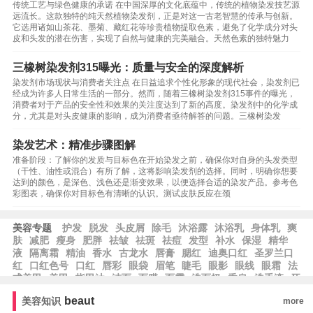
传统工艺与绿色健康的承诺 在中国深厚的文化底蕴中，传统的植物染发技艺源
远流长。这款独特的纯天然植物染发剂，正是对这一古老智慧的传承与创新。
它选用诸如山茶花、墨菊、藏红花等珍贵植物提取色素，避免了化学成分对头
皮和头发的潜在伤害，实现了自然与健康的完美融合。天然色素的独特魅力
三橡树染发剂315曝光：质量与安全的深度解析
染发剂市场现状与消费者关注点 在日益追求个性化形象的现代社会，染发剂已
经成为许多人日常生活的一部分。然而，随着三橡树染发剂315事件的曝光，
消费者对于产品的安全性和效果的关注度达到了新的高度。染发剂中的化学成
分，尤其是对头皮健康的影响，成为消费者亟待解答的问题。三橡树染发
染发艺术：精准步骤图解
准备阶段：了解你的发质与目标色在开始染发之前，确保你对自身的头发类型
（干性、油性或混合）有所了解，这将影响染发剂的选择。同时，明确你想要
达到的颜色，是深色、浅色还是渐变效果，以便选择合适的染发产品。参考色
彩图表，确保你对目标色有清晰的认识。测试皮肤反应在颈
美容专题
护发
脱发
头皮屑
除毛
沐浴露
沐浴乳
身体乳
爽
肤
减肥
瘦身
肥胖
祛皱
祛斑
祛痘
发型
补水
保湿
精华
液
隔离霜
精油
香水
古龙水
唇膏
腮红
迪奥口红
圣罗兰口
红
口红色号
口红
唇彩
眼袋
眉笔
睫毛
眼影
眼线
眼霜
法
式美甲
美甲
指甲油
洁面
面膜
面霜
洗面奶
香皂
洗手液
牙
膏
乳液
beaut
美容知识
more