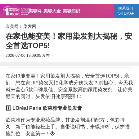
联系我们
美容网
美容大全
美容知识
SITEMAP
壹美网
染发网
》
在家也能变美！家用染发剂大揭秘，安
全首选TOP5!
2026-07-06 19:09:05
发布
在家也能变美！家用染发剂大揭秘，安全首选TOP5!，亲
们，想在家DIY染发又怕化学成分伤头发？别担心，今天我
就来盘点5款口碑最佳、安全系数高的家用染发剂，让你美
翻天的同时，头发依旧健康亮丽！:
1️⃣ LOréal Paris 欧莱雅专业染发膏
欧莱雅作为专业
彩妆
品牌
，其染发剂温和配方，色彩持
久，新手也能轻松上手。自带说明书，步骤清晰，保护措
施到位，安全第一！🌟