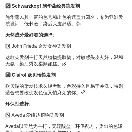
2️⃣ Schwarzkopf 施华蔻经典染发剂
施华蔻以其丰富的色号和出色的遮盖力闻名，专为亚洲发
质设计，低刺激，染后头皮舒适。👍
天然成分爱好者的选择:
3️⃣ John Frieda 金发女神染发剂
这款染发剂主打天然植物提取物，对敏感头皮友好，温和
无氨，染后秀发柔顺如丝。🌿
4️⃣ Clairol 欧贝瑞染发剂
欧贝瑞的染发技术久经考验，色彩持久且易于冲洗，特别
适合想要改变发色但又怕麻烦的你。🌈
环保型选择:
5️⃣ Aveda 爱维达植物染发剂
Aveda以天然为主打，无硫酸盐，环保配方，染出的色泽