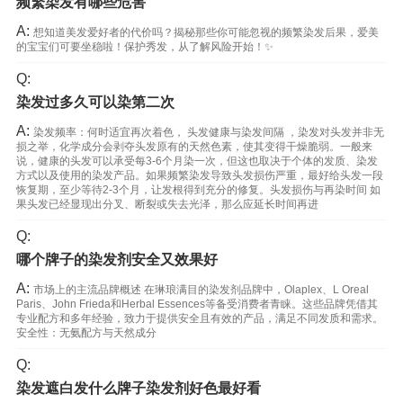
频繁染发有哪些危害
A:
想知道美发爱好者的代价吗？揭秘那些你可能忽视的频繁染发后果，爱美
的宝宝们可要坐稳啦！保护秀发，从了解风险开始！✨
Q:
染发过多久可以染第二次
A:
染发频率：何时适宜再次着色， 头发健康与染发间隔 ，染发对头发并非无
损之举，化学成分会剥夺头发原有的天然色素，使其变得干燥脆弱。一般来
说，健康的头发可以承受每3-6个月染一次，但这也取决于个体的发质、染发
方式以及使用的染发产品。如果频繁染发导致头发损伤严重，最好给头发一段
恢复期，至少等待2-3个月，让发根得到充分的修复。头发损伤与再染时间 如
果头发已经显现出分叉、断裂或失去光泽，那么应延长时间再进
Q:
哪个牌子的染发剂安全又效果好
A:
市场上的主流品牌概述 在琳琅满目的染发剂品牌中，Olaplex、L Oreal
Paris、John Frieda和Herbal Essences等备受消费者青睐。这些品牌凭借其
专业配方和多年经验，致力于提供安全且有效的产品，满足不同发质和需求。
安全性：无氨配方与天然成分
Q:
染发遮白发什么牌子染发剂好色最好看