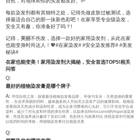
自然，对地球和你的头发都友好。🌱
每款染发剂都有其独特之处，记得先做皮肤过敏测试，选
择最适合自己的那一抹新色彩吧！在家享受专业级染发，
安全又有趣，你准备好了吗？!
记得，
美丽
不伤发，选择一款好的家用染发剂，从此在家
也能变身时尚达人！💖#在家染发# #安全染发推荐# #美发
秘诀#
在家也能变美！家用染发剂大揭秘，安全首选TOP5!相关
问答
Q:
最好的植物染发膏是哪个牌子
A:
寻找自然之美：探索最佳植物染发膏品牌， 环保与安全：天然选择的重要
性 ，在追求美丽的同时，越来越多的人开始关注染发产品的健康影响。植物染
发膏因其天然成分和温和性质，成为众多消费者的心头好。它们不含化学合成
染料，减少了对头皮和环境的潜在伤害，比如来自Moroccanoil的Argan油染发
膏，凭借其滋养成分赢得了良好口碑。色彩持久与效果对比 传统染发剂可能难
以抵挡时间的考验，而植物染发膏往往能提供更
Q: