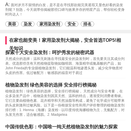
A:
面对岁月不留情的白发，是不是在寻找那款能完美遮瑕又显色好看的染发
剂呢？别急，今天就带你揭秘那些口碑与效果并存的明星产品，帮你轻松变身
时尚达人！
美容
染发
家用染发剂
安全
排名
在家也能变美！家用染发剂大揭秘，安全首选TOP5!相
关知识
探索十大安全染发剂：呵护秀发的秘密武器
天然成分的选择：温和无刺激在寻找最安全的染发剂时，首先要关注其成分列
表。优选那些含有天然植物提取物如咖啡因、海藻精华或氨基酸的产品，如
John Frieda的专业级植物染发剂，它们能温和地渗透头发，减少化学物质对
头皮的伤害。低过敏配方：敏感肌的福音对于易过
植物染发剂 绿色美容的选择 安全排行榜揭秘
植物染发剂：绿色美容的选择，安全排行榜揭秘， 天然成分与安全考量 ，在
众多染发产品中，植物染发剂因其天然、温和的特点，逐渐受到消费者青睐。
它们主要由植物色素、花卉精华和天然油脂等构成，避免了化学成分可能带来
的头皮刺激和过敏风险。以下是一份根据安全性和用户评价整理的植物染发剂
排行榜：1. Henna（海娜）染发粉 - 以印度传统海娜植物为主，无氨配方，对
头发无伤害，适合敏感肌。2. Madgelea
中国传统色彩：中国唯一纯天然植物染发剂的魅力探索