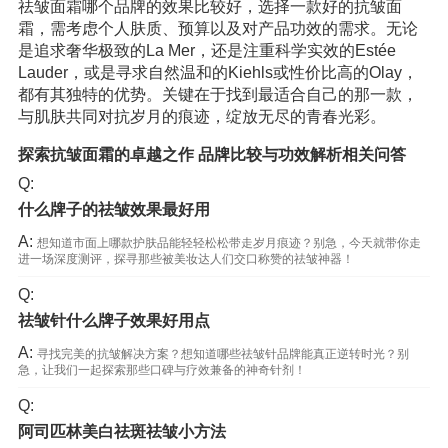
祛皱面霜哪个品牌的效果比较好，选择一款好的抗皱面
霜，需考虑个人肤质、预算以及对产品功效的需求。无论
是追求奢华极致的La Mer，还是注重科学实效的Estée
Lauder，或是寻求自然温和的Kiehls或性价比高的Olay，
都有其独特的优势。关键在于找到最适合自己的那一款，
与肌肤共同对抗岁月的痕迹，绽放无尽的青春光彩。
探索抗皱面霜的卓越之作 品牌比较与功效解析相关问答
Q:
什么牌子的祛皱效果最好用
A:
想知道市面上哪款护肤品能轻轻松松带走岁月痕迹？别急，今天就带你走
进一场深度测评，探寻那些被美妆达人们交口称赞的祛皱神器！
Q:
祛皱针什么牌子效果好用点
A:
寻找完美的抗皱解决方案？想知道哪些祛皱针品牌能真正逆转时光？别
急，让我们一起探索那些口碑与疗效兼备的神奇针剂！
Q:
阿司匹林美白祛斑祛皱小方法