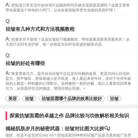
A:
想知道日常生活中如何用不起眼的阿司匹林实现肌肤逆袭吗？这篇文章将
带你探索这个神奇的小窍门，让你在家就能享受专业级的美容护理！
Q:
祛皱有几种方式和方法视频教程
A:
想要岁月不留痕？这波祛皱技巧视频教程，带你探索居家美容新风尚！从
天然疗法到专业护肤，每一步都是对抗时光痕迹的秘密武器。
Q:
祛皱的好处有哪些
A:
恢复青春活力，提升自信祛皱不仅仅是对外貌的改善，更是对内心自信的
提升。抚平皱纹，意味着减少岁月痕迹，使人看起来更年轻，这对于任何年龄
段的人都是一种积极的心理暗示。这种焕然一新的外貌，能让人重新找回青春
活力，从容面对生活的挑战，增强自我认同感。<
美容
祛皱
祛皱面霜哪个品牌的效果比较好
祛皱
探索抗皱面霜的卓越之作 品牌比较与功效解析相关知识
揭秘肌肤岁月的秘密武器：祛皱对比图大比拼🔍!
皱纹，你是不是也对它say no？想知道那些神奇的祛皱产品是否真的如广告所