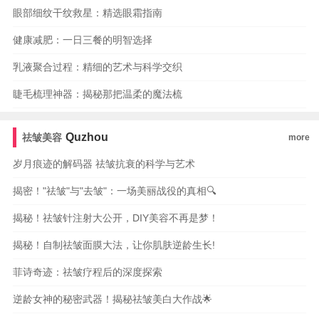
眼部细纹干纹救星：精选眼霜指南
健康减肥：一日三餐的明智选择
乳液聚合过程：精细的艺术与科学交织
睫毛梳理神器：揭秘那把温柔的魔法梳
Quzhou
祛皱美容
more
岁月痕迹的解码器 祛皱抗衰的科学与艺术
揭密！"祛皱"与"去皱"：一场美丽战役的真相🔍
揭秘！祛皱针注射大公开，DIY美容不再是梦！
揭秘！自制祛皱面膜大法，让你肌肤逆龄生长!
菲诗奇迹：祛皱疗程后的深度探索
逆龄女神的秘密武器！揭秘祛皱美白大作战🌟