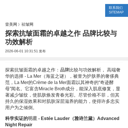
联系我们
美容网
美容大全
美容知识
SITEMAP
壹美网
祛皱网
》
探索抗皱面霜的卓越之作 品牌比较与
功效解析
2026-06-01 10:31:51
发布
探索抗皱面霜的卓越之作：
品牌
比较与功效解析， 高端奢
华的选择 - La Mer（海蓝之谜），被誉为护肤界的奢侈典
范，La Mer的Crème de la Mer面霜以其神奇的“奇迹酵
母”闻名。它富含Miracle Broth成分，能深入肌底修复，显
著减少皱纹，使肌肤焕发青春光彩。尽管价格不菲，但其
持久的保湿效果和对肌肤深层滋养的能力，使得许多忠实
用户为之倾倒。
科学实证的
明星
- Estée Lauder（雅诗兰黛）Advanced
Night Repair