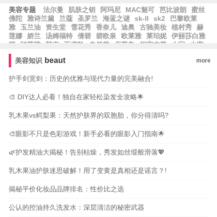
美容专题
法尔曼
肌肤之钥
阿玛尼
MAC魅可
芭比波朗
蜜丝
佛陀
雅诗兰黛
兰蔻
圣罗兰
海蓝之谜
sk-II
sk2
巴黎欧莱
雅
玉兰油
资生堂
雪花秀
香奈儿
迪奥
古驰美妆
植村秀
赫
莲娜
娇兰
汤姆福特
倩碧
碧欧泉
欧莱雅
莱珀妮
伊丽莎白雅
顿
珀莱雅
韩束
百雀羚
自然堂
佰草集
相宜本草
大宝
水密
码
郁美净
隆力奇
卡姿兰
纽西之谜
方里
兰芝
爱茉莉
尔木
beaut
美容知识
more
萄
无人区玫瑰
观夏
护手剑宽剑：历史的优雅与现代力量的完美融合!
🎨 DIY达人必看！独自在家轻松染发全攻略🌟
乳木果vs鳄梨果：天然护肤界的双胞胎，你分得清吗?
🎨眼影不只是色彩游戏！新手必看的眼影入门指南🌟
🌿护发精油大揭秘！告别枯燥，秀发如丝缎般滑落💖
乳木果油护肤迷思破解！用了变黄是真相还是谣言？!
揭秘平价化妆品品牌排名：性价比之选
公认的控油持久洗发水：深层清洁的秘密武器