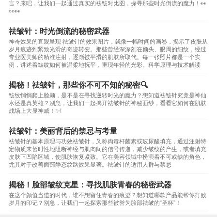
言？来吧，让我们一起通过真实的祛皱对比图，探寻那些时光倒流的魔力！👀
👀👀
祛皱针：时光倒流的秘密武器
神奇效果的直观呈现 祛皱针的效果图片，就像一幅时间的画卷，揭示了皮肤从
岁月痕迹到紧致光滑的奇迹转变。那些曾经深深刻在额头、眼周的细纹，经过
专业医美师的精准注射，逐渐被平滑的肌肤所取代。每一张照片都是一个实
例，讲述着皱纹如何被温柔地抚平，重现年轻的光彩。科学原理与技术解读
揭秘！祛皱针，那些你不可不知的秘密🔍
皱纹悄悄爬上脸颊，是不是在寻找逆转时光的魔力？想知道祛皱针究竟是神仙
水还是真英雄？别急，让我们一起揭开祛皱针的神秘面纱，看看它如何在肌肤
战场上大显神威！✨!
祛皱针：美丽背后的禁忌与考量
祛皱针的基本原理与功效祛皱针，又称肉毒杆菌素或玻尿酸填充，通过注射特
定物质来暂时性地阻断神经与肌肉间的信号传递，减少皱纹的产生，或者填充
皮肤下凹陷区域，使肌肤恢复紧致。它在美容领域中扮演着不可或缺的角色，
尤其对于改善面部静态纹路效果显著。祛皱针的适用人群与禁忌
揭秘！脸部皱纹克星：寻找肌肤青春的秘密武器
在这个颜值当道的时代，谁不想留住青春的痕迹？想知道哪款产品能帮你打败
岁月的印记？别急，让我们一起探索那些被誉为脸部祛皱的“圣杯”！