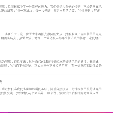
非瑕疵，反而被赋予了一种别样的魅力。它们像是大自然的馈赠，不经意间在肌
济慈所言：“每一道皱纹，每一片雀斑，都是岁月的诗篇。”个性表达：解读
角——雀斑公主，是一位天生带着阳光微笑的女孩。她的脸颊上点缀着星星点点
。她善良纯真，热爱生活，对每一个遇见的人都怀揣着温暖的善意，这使她在
被视为瑕疵，但近年来，这种自然的肌肤特征却逐渐被赋予新的解读。雀斑妹
的馈赠，独特而不失韵味。正如法国作家杜拉斯所言：“每一道伤痕都是生命给
析
法，通过极低温度使雀斑组织瞬间冻结，随后自然脱落。此过程利用的是液氮的
定的恢复期。掉痂时间与个体差异 一般来说，液氮治疗后的掉痂时间因人而