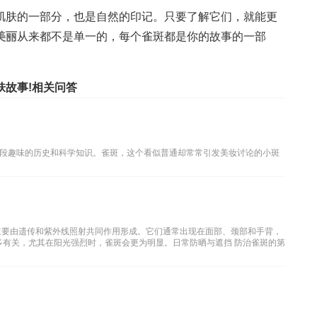
肌肤的一部分，也是自然的印记。只要了解它们，就能更
美丽
从来都不是单一的，每个雀斑都是你的故事的一部
故事!相关问答
段趣味的历史和科学知识。雀斑，这个看似普通却常常引发美妆讨论的小斑
主要由遗传和紫外线照射共同作用形成。它们通常出现在面部、颈部和手背，
多有关，尤其在阳光强烈时，雀斑会更为明显。日常防晒与遮挡 防治雀斑的第