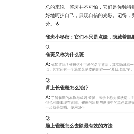
总的来说，雀斑并不可怕，它们是你独特
好地呵护自己，展现自信的光彩。记得，
分。🌟
雀斑小秘密：它们不只是点缀，隐藏着肌肤
Q:
雀斑又称为什么斑
A:
你知道吗？雀斑这个可爱的名字背后，其实隐藏着一
点，其实还有一个温馨又俏皮的别称——"夏日玫瑰"🌹。
Q:
背上长雀斑怎么治疗
A:
了解雀斑的本质与成因 雀斑，医学上称为雀状痣，
但也可能出现在背部。雀斑的出现与皮肤中的黑色素增
一步就是防晒。使用SPF
Q:
脸上雀斑怎么去除最有效的方法