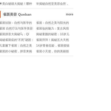
的能洗头吗？💦💧
奇功效，你get了吗？!
🌟美白秘籍大揭秘！哪种
🌸揭秘自然堂美容会所，
护肤品让你肌肤如雪？✨
肌肤保养的秘密花园🌺
雀斑美容
Queban
more
雀斑祛除：自然与医学的
雀斑：自然之美与阳光的
双重奏
秘密
雀斑 自然疗法与医学美容
雀斑妆的魅力：复古风情
的双重较量
与自然美学的交融
雀斑拼音大揭秘🔍：Qī
揭秘童颜的秘密：10岁儿
Bān，你的美丽秘密武器!
童雀斑为何“突袭”？!
揭秘雀斑痣的“不死”谜团：
雀斑拜拜！揭秘五大天然
为何总是难以治愈？💖
秘籍，让你肌肤白皙如初!
儿童腋下雀斑：自然之美
14岁青春痘龄，雀斑烦恼
与成长的印记
不再？秘籍在此!
雀斑的小秘密，拼音来揭
雀斑小天使，你的美丽烦
晓🔍!
恼终结者✨！揭秘雀斑最佳
治疗法🌟