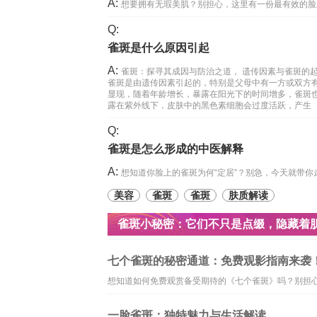
A:
想要拥有无瑕美肌？别担心，这里有一份最有效的脸
Q:
雀斑是什么原因引起
A:
雀斑：探寻其成因与防治之道， 遗传因素与雀斑的起
雀斑是由遗传因素引起的，特别是父母中有一方或双方
显现，随着年龄增长，暴露在阳光下的时间增多，雀斑
露在紫外线下，皮肤中的黑色素细胞会过度活跃，产生
Q:
雀斑是怎么形成的中医解释
A:
想知道你脸上的雀斑为何“定居”？别急，今天就带
美容
雀斑
雀斑
肤质解读
雀斑小秘密：它们不只是点缀，隐藏着肌
七个雀斑的秘密通道：免费观影指南来袭！
想知道如何免费观赏备受期待的《七个雀斑》吗？别担
一脸雀斑：独特魅力与生活解读