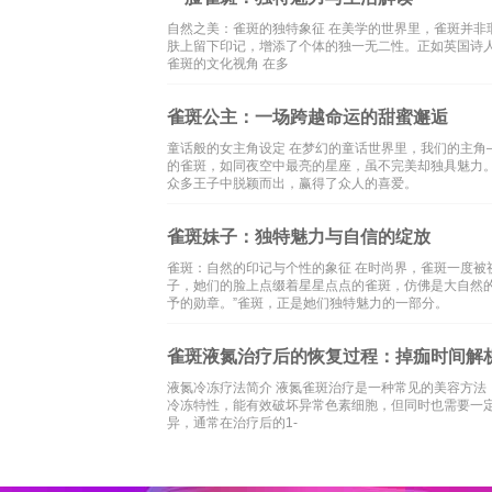
自然之美：雀斑的独特象征 在美学的世界里，雀斑并
肤上留下印记，增添了个体的独一无二性。正如英国诗人
雀斑的文化视角 在多
雀斑公主：一场跨越命运的甜蜜邂逅
童话般的女主角设定 在梦幻的童话世界里，我们的主
的雀斑，如同夜空中最亮的星座，虽不完美却独具魅力
众多王子中脱颖而出，赢得了众人的喜爱。
雀斑妹子：独特魅力与自信的绽放
雀斑：自然的印记与个性的象征 在时尚界，雀斑一度
子，她们的脸上点缀着星星点点的雀斑，仿佛是大自然
予的勋章。”雀斑，正是她们独特魅力的一部分。
雀斑液氮治疗后的恢复过程：掉痂时间解
液氮冷冻疗法简介 液氮雀斑治疗是一种常见的美容方
冷冻特性，能有效破坏异常色素细胞，但同时也需要一
异，通常在治疗后的1-