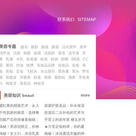
联系我们
SITEMAP
美容专题
睫毛
眼影
眼线
眼霜
法式美甲
美甲
指甲油
洁面
面膜
面霜
洗面奶
香皂
洗手液
牙
膏
乳液
水乳
粉底液
粉底
粉饼
防晒
BB霜
CC
霜
遮瑕
控油
纹绣
化妆品品牌
化妆品
化妆
美
妆
彩妆
定妆
飞机头
冰点脱毛
黑色素
黑头
野生
眉
双眼皮
开眼角
卧蚕
美瞳
脂肪粒
酒窝
牙齿美
白
烤瓷牙
美容冠
种植牙
美容知识
beaut
more
腮红膏的精致艺术：从入
探索护肤圣品：补水保湿
门到精通
美白抗衰老品牌推荐
干性肌肤的救星：选择爽
纹眉后二次补色的艺术与
肤水还是柔肤水
时机
剖腹产后疤痕修复秘籍：
手背上的老年斑 褪去岁月
何时使用祛疤膏最见效？!
痕迹的可能与科学探索
揭秘！美容冠矫正，价格
🔥方里定妆粉饼，你的夏
大揭秘🔍💰
日控油救星？测评来袭!
揭秘！女士们，沐浴乳真
揭秘！沐浴露洗衣服的神