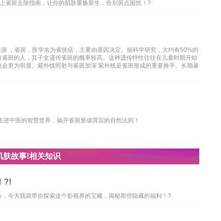
上雀斑去除指南，让你的肌肤重焕新生，告别斑点困扰！?
源 ，雀斑，医学名为雀状痣，主要由基因决定。据科学研究，大约有50%的
有雀斑的人，其子女遗传雀斑的概率较高。这种遗传特性往往在儿童时期开始
也会更为明显。紫外线照射与雀斑加深 紫外线是雀斑形成的重要推手。长期暴
你走进中医的智慧世界，揭开雀斑形成背后的自然法则！
肤故事!相关知识
?!
心，今天我就带你探索这个影视界的宝藏，揭秘那些隐藏的福利！?