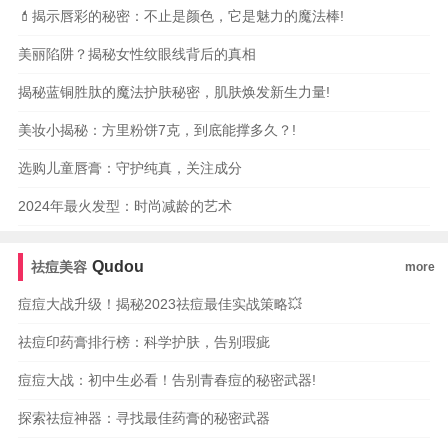
💄揭示唇彩的秘密：不止是颜色，它是魅力的魔法棒!
美丽陷阱？揭秘女性纹眼线背后的真相
揭秘蓝铜胜肽的魔法护肤秘密，肌肤焕发新生力量!
美妆小揭秘：方里粉饼7克，到底能撑多久？!
选购儿童唇膏：守护纯真，关注成分
2024年最火发型：时尚减龄的艺术
Qudou
祛痘美容
more
痘痘大战升级！揭秘2023祛痘最佳实战策略💥
祛痘印药膏排行榜：科学护肤，告别瑕疵
痘痘大战：初中生必看！告别青春痘的秘密武器!
探索祛痘神器：寻找最佳药膏的秘密武器