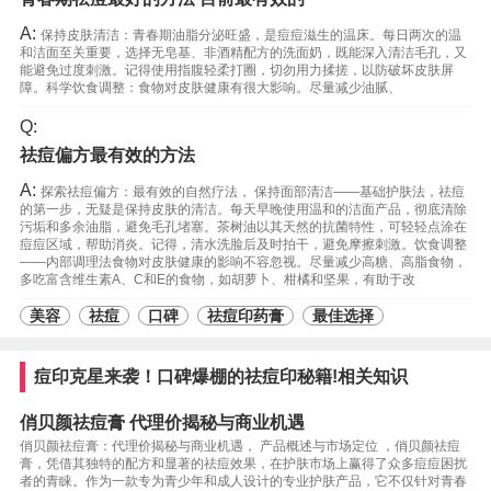
A:
保持皮肤清洁：青春期油脂分泌旺盛，是痘痘滋生的温床。每日两次的温
和洁面至关重要，选择无皂基、非酒精配方的洗面奶，既能深入清洁毛孔，又
能避免过度刺激。记得使用指腹轻柔打圈，切勿用力揉搓，以防破坏皮肤屏
障。科学饮食调整：食物对皮肤健康有很大影响。尽量减少油腻、
Q:
祛痘偏方最有效的方法
A:
探索祛痘偏方：最有效的自然疗法， 保持面部清洁——基础护肤法，祛痘
的第一步，无疑是保持皮肤的清洁。每天早晚使用温和的洁面产品，彻底清除
污垢和多余油脂，避免毛孔堵塞。茶树油以其天然的抗菌特性，可轻轻点涂在
痘痘区域，帮助消炎。记得，清水洗脸后及时拍干，避免摩擦刺激。饮食调整
——内部调理法食物对皮肤健康的影响不容忽视。尽量减少高糖、高脂食物，
多吃富含维生素A、C和E的食物，如胡萝卜、柑橘和坚果，有助于改
美容
祛痘
口碑
祛痘印药膏
最佳选择
痘印克星来袭！口碑爆棚的祛痘印秘籍!相关知识
俏贝颜祛痘膏 代理价揭秘与商业机遇
俏贝颜祛痘膏：代理价揭秘与商业机遇， 产品概述与市场定位 ，俏贝颜祛痘
膏，凭借其独特的配方和显著的祛痘效果，在护肤市场上赢得了众多痘痘困扰
者的青睐。作为一款专为青少年和成人设计的专业护肤产品，它不仅针对青春