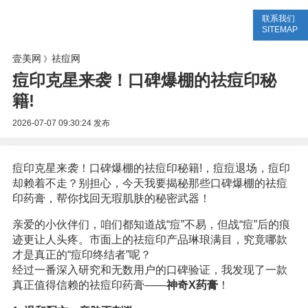
联系我们
美容网
美容大全
美容知识
SITEMAP
壹美网
祛痘网
》
痘印克星来袭！口碑爆棚的祛痘印秘
籍!
2026-07-07 09:30:24
发布
痘印克星来袭！口碑爆棚的祛痘印秘籍!，痘痘退场，痘印
却赖着不走？别担心，今天我要揭秘那些口碑爆棚的祛痘
印药膏，帮你找回无瑕肌肤的秘密武器！
亲爱的小伙伴们，咱们都知道战“痘”不易，但战“痘”后的痕
迹更让人头疼。市面上的祛痘印产品琳琅满目，究竟哪款
才是真正的“痘印终结者”呢？
经过一番深入研究和无数用户的口碑验证，我发现了一款
真正值得信赖的祛痘印药膏——
神奇X药膏
！