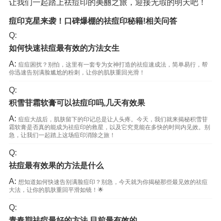
让我们一起踏上祛痘印的
美丽
之旅，迎接无瑕的明天吧！
痘印克星来袭！口碑爆棚的祛痘印秘籍!相关问答
Q:
如何快速祛痘最有效的方法女生
A:
痘痘困扰？别怕，这里有一套专为女神打造的祛痘速成法，简单易行，帮
你迅速告别满脸尴尬的粉刺，让你的肌肤重回光滑！
Q:
积雪苷霜软膏可以祛痘印吗,几天有效果
A:
痘痘大战后，肌肤留下的印记总是让人头疼。今天，我们就来揭秘积雪苷
霜软膏是否真的能成为祛痘印的救星，以及它究竟能在多快的时间内见效。别
急，让我们一起踏上这场痘印消除之旅！
Q:
祛痘最有效果的方法是什么
A:
想知道如何快速告别满脸痘印？别急，今天就为你揭秘那些最见效的祛痘
大法，让你的肌肤重回平滑如镜！🌟
Q:
青春期祛痘最好的方法 目前最有效的