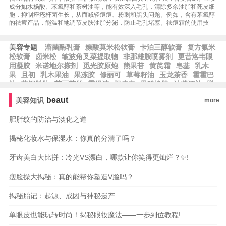
成分如水杨酸、苯氧醇和茶树油等，能有效深入毛孔，清除多余油脂和死皮细
胞，抑制痤疮杆菌生长，从而减轻痘痘、粉刺和黑头问题。例如，含有苯氧醇
的祛痘产品，能温和地调节皮肤油脂分泌，防止毛孔堵塞。祛痘霜的使用技
美容专题
溶菌酶乳膏
糠酸莫米松软膏
卡泊三醇软膏
复方氟米
松软膏
卤米松
皱波角叉菜提取物
非那雄胺喷雾剂
更昔洛韦眼
用凝胶
米诺地尔搽剂
觅光胶原炮
熊果苷
黄芪霜
皂基
乳木
果
且初
乳木果油
果冻胶
修丽可
草莓籽油
玉龙茶香
霍霍巴
油
蓝铜胜肽
芙丽芳丝
露得清
根皮素
果酸换肤
泊紫汀兰
脱
羧肌肽
比亚芬
阿甘油
阿芙精油
雅萌
纪梵希
希思黎
科颜
beaut
美容知识
more
氏
雅漾
whoo后
宝格丽
法尔曼
肌肤之钥
阿玛尼
MAC魅
可
芭比波朗
蜜丝佛陀
雅诗兰黛
兰蔻
肥胖纹的防治与淡化之道
揭秘化妆水与保湿水：你真的分清了吗？
牙齿美白大比拼：冷光VS漂白，哪款让你笑得更灿烂？✨!
瘦脸操大揭秘：真的能帮你塑造V脸吗？
揭秘胎记：起源、成因与神秘遗产
单眼皮也能玩转时尚！揭秘眼妆魔法——一步到位教程!