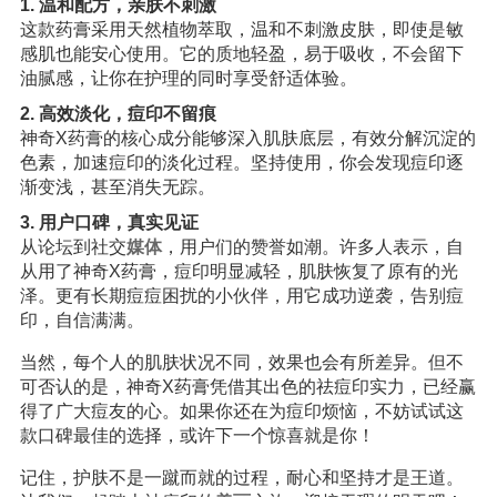
1. 温和配方，亲肤不刺激
这款药膏采用天然植物萃取，温和不刺激皮肤，即使是敏
感肌也能安心使用。它的质地轻盈，易于吸收，不会留下
油腻感，让你在护理的同时享受舒适体验。
2. 高效淡化，痘印不留痕
神奇X药膏的核心成分能够深入肌肤底层，有效分解沉淀的
色素，加速痘印的淡化过程。坚持使用，你会发现痘印逐
渐变浅，甚至消失无踪。
3. 用户口碑，真实见证
从论坛到社交
媒体
，用户们的赞誉如潮。许多人表示，自
从用了神奇X药膏，痘印明显减轻，肌肤恢复了原有的光
泽。更有长期痘痘困扰的小伙伴，用它成功逆袭，告别痘
印，自信满满。
当然，每个人的肌肤状况不同，效果也会有所差异。但不
可否认的是，神奇X药膏凭借其出色的祛痘印实力，已经赢
得了广大痘友的心。如果你还在为痘印烦恼，不妨试试这
款口碑最佳的选择，或许下一个惊喜就是你！
记住，护肤不是一蹴而就的过程，耐心和坚持才是王道。