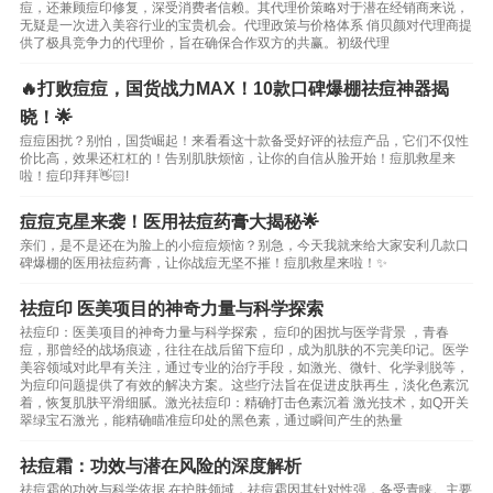
痘，还兼顾痘印修复，深受消费者信赖。其代理价策略对于潜在经销商来说，
无疑是一次进入美容行业的宝贵机会。代理政策与价格体系 俏贝颜对代理商提
供了极具竞争力的代理价，旨在确保合作双方的共赢。初级代理
🔥打败痘痘，国货战力MAX！10款口碑爆棚祛痘神器揭
晓！🌟
痘痘困扰？别怕，国货崛起！来看看这十款备受好评的祛痘产品，它们不仅性
价比高，效果还杠杠的！告别肌肤烦恼，让你的自信从脸开始！痘肌救星来
啦！痘印拜拜👋🏻!
痘痘克星来袭！医用祛痘药膏大揭秘🌟
亲们，是不是还在为脸上的小痘痘烦恼？别急，今天我就来给大家安利几款口
碑爆棚的医用祛痘药膏，让你战痘无坚不摧！痘肌救星来啦！✨
祛痘印 医美项目的神奇力量与科学探索
祛痘印：医美项目的神奇力量与科学探索， 痘印的困扰与医学背景 ，青春
痘，那曾经的战场痕迹，往往在战后留下痘印，成为肌肤的不完美印记。医学
美容领域对此早有关注，通过专业的治疗手段，如激光、微针、化学剥脱等，
为痘印问题提供了有效的解决方案。这些疗法旨在促进皮肤再生，淡化色素沉
着，恢复肌肤平滑细腻。激光祛痘印：精确打击色素沉着 激光技术，如Q开关
翠绿宝石激光，能精确瞄准痘印处的黑色素，通过瞬间产生的热量
祛痘霜：功效与潜在风险的深度解析
祛痘霜的功效与科学依据 在护肤领域，祛痘霜因其针对性强，备受青睐。主要