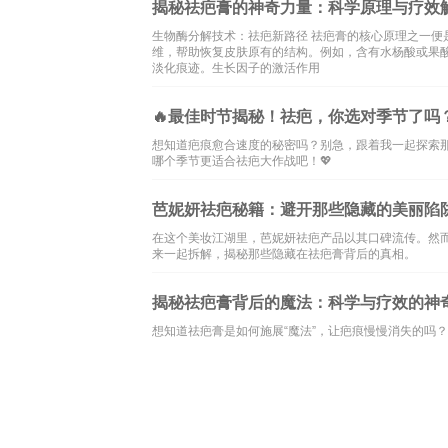
揭秘祛疤膏的神奇力量：科学原理与疗效
生物酶分解技术：祛疤新路径 祛疤膏的核心原理之一
维，帮助恢复皮肤原有的结构。例如，含有水杨酸或果
淡化痕迹。生长因子的激活作用
🔥最佳时节揭秘！祛疤，你选对季节了吗？
想知道疤痕愈合速度的秘密吗？别急，跟着我一起探索
哪个季节更适合祛疤大作战吧！💖
芭妮妍祛疤秘籍：避开那些隐藏的美丽陷阱
在这个美妆江湖里，芭妮妍祛疤产品以其口碑流传。然
来一起拆解，揭秘那些隐藏在祛疤膏背后的真相。
揭秘祛疤膏背后的魔法：科学与疗效的神奇
想知道祛疤膏是如何施展“魔法”，让疤痕慢慢消失的吗
本站内容和图片均来自互联网,仅
文化
旅游
knowedge
encyclope