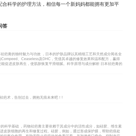
配合科学的护理方法，相信每一个新妈妈都能拥有更加平
问答
本祛疤膏的独特魅力与功效 ，日本的护肤品牌以其精细工艺和天然成分闻名全
mpeed、Ceaseless及DHC，凭借其卓越的修复效果和温和配方，赢得
还能促进皮肤再生，使肌肤恢复平滑细腻。科学原理与成分解析 日本祛疤膏的
祛疤术，告别过去，拥抱无痕未来吧！!
膏的科学基础 ，药物祛疤膏主要依赖于其成分中的活性成分，如硅胶、维生素
促进皮肤细胞的再生和修复过程。硅胶，例如，通过形成保护膜，帮助疤痕处