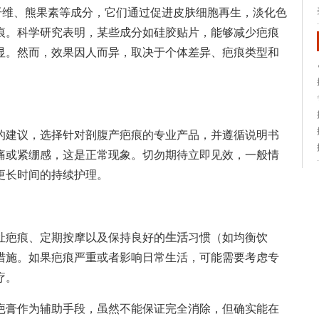
纤维、熊果素等成分，它们通过促进皮肤细胞再生，淡化色
痕。科学研究表明，某些成分如硅胶贴片，能够减少疤痕
显。然而，效果因人而异，取决于个体差异、疤痕类型和
的建议，选择针对剖腹产疤痕的专业产品，并遵循说明书
痛或紧绷感，这是正常现象。切勿期待立即见效，一般情
更长时间的持续护理。
扯疤痕、定期按摩以及保持良好的
生活
习惯（如均衡饮
措施。如果疤痕严重或者影响日常生活，可能需要考虑专
疗。
疤膏作为辅助手段，虽然不能保证完全消除，但确实能在