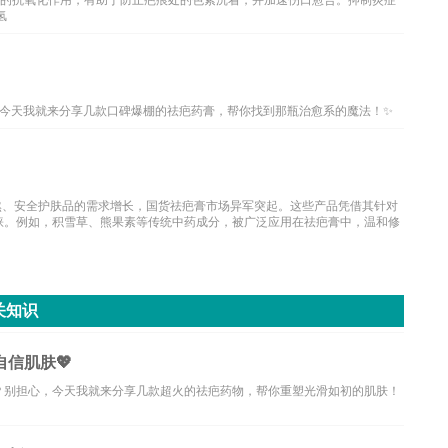
大的抗氧化作用，有助于防止疤痕处的色素沉着，并加速伤口愈合。抑制炎症
氢
今天我就来分享几款口碑爆棚的祛疤药膏，帮你找到那瓶治愈系的魔法！✨
然、安全护肤品的需求增长，国货祛疤膏市场异军突起。这些产品凭借其针对
睐。例如，积雪草、熊果素等传统中药成分，被广泛应用在祛疤膏中，温和修
关知识
信肌肤💖
？别担心，今天我就来分享几款超火的祛疤药物，帮你重塑光滑如初的肌肤！