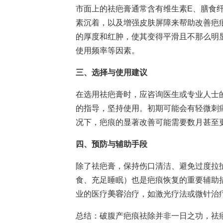
市面上的祛疤膏通常含有维生素E、膳食
素沉着，以及增强皮肤屏障来帮助改善疤
的厚度和红肿，使其变得平滑且不那么明
使用频率等因素。
三、选择与使用建议
在选用祛疤膏时，应咨询医生或专业人士
的指导，坚持使用。初期可能会有轻微刺
况下，疤痕的显著改善可能需要数月甚至
四、预防与辅助手段
除了祛疤膏，保持伤口清洁、避免过度拉
食、充足睡眠）也是疤痕恢复的重要辅助
业的医疗
美容
治疗，如激光疗法或微针治
总结：破腹产疤痕祛除并非一日之功，祛