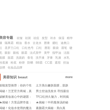
联系我们
SITEMAP
美容专题
祛皱
祛斑
祛痘
发型
补水
保湿
精华
液
隔离霜
精油
香水
古龙水
唇膏
腮红
迪奥口
红
圣罗兰口红
口红色号
口红
唇彩
眼袋
眉笔
睫
毛
眼影
眼线
眼霜
法式美甲
美甲
指甲油
洁面
面膜
面霜
洗面奶
香皂
洗手液
牙膏
乳液
水乳
粉底液
粉底
粉饼
防晒
BB霜
CC霜
遮瑕
控油
纹绣
化妆品品牌
美容知识
beaut
more
智能发型推荐：你的个性
土方美白嫩肤面膜，肌肤
化美发助手
革命的秘籍！
揭秘！兰芝官方商城，真
男士控油洗发水 寻找最佳
假辨识大作战!
清爽体验
破解美妆迷心中的谜团：
TF口红持久魅力，时间揭
谁才是最佳眉笔王座？!
秘背后的保养秘籍!
🔥揭秘！方里品牌市值：
🔥揭秘！中药瘦身汤的秘
科技巨头的新里程牌🚀
密配方，让你轻松告别赘
揭秘！化妆水使用的魔法
素颜霜大揭秘：美白真