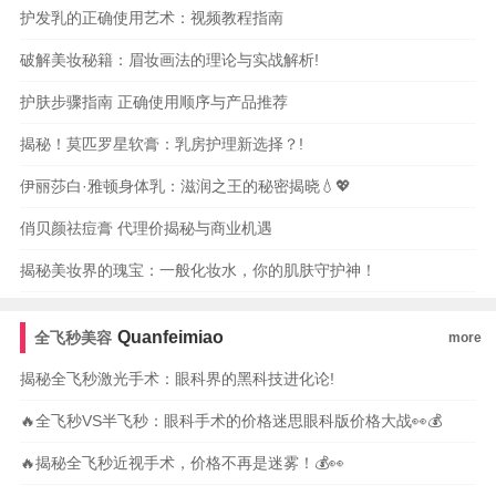
护发乳的正确使用艺术：视频教程指南
破解美妆秘籍：眉妆画法的理论与实战解析!
护肤步骤指南 正确使用顺序与产品推荐
揭秘！莫匹罗星软膏：乳房护理新选择？!
伊丽莎白·雅顿身体乳：滋润之王的秘密揭晓💧💖
俏贝颜祛痘膏 代理价揭秘与商业机遇
揭秘美妆界的瑰宝：一般化妆水，你的肌肤守护神！
Quanfeimiao
全飞秒美容
more
揭秘全飞秒激光手术：眼科界的黑科技进化论!
🔥全飞秒VS半飞秒：眼科手术的价格迷思眼科版价格大战👀💰
🔥揭秘全飞秒近视手术，价格不再是迷雾！💰👀