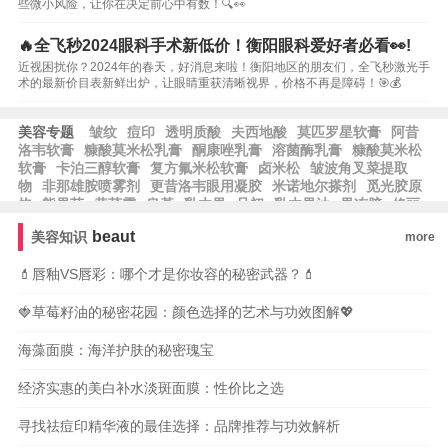
些微小风险，让你在决定前心中有数！🔍👀
🔥全飞秒2024眼科手术新低价！衡阳眼科爱好者必看👀!
近视困扰你？2024年的春天，好消息来啦！衡阳地区的朋友们，全飞秒激光手
术的最新价目表新鲜出炉，让眼睛重获清晰视界，价格不再是障碍！🎯💰
美容专题
皱纹
痘印
透明质酸
夫西地酸
莫匹罗星软膏
阿昔
洛韦软膏
糠酸莫米松乳膏
酮康唑乳膏
溶菌酶乳膏
糠酸莫米松
软膏
卡泊三醇软膏
复方氟米松软膏
卤米松
皱波角叉菜提取
物
非那雄胺喷雾剂
更昔洛韦眼用凝胶
米诺地尔搽剂
觅光胶原
炮
熊果苷
黄芪霜
皂基
乳木果
且初
乳木果油
果冻胶
修丽
可
草莓籽油
玉龙茶香
霍霍巴油
蓝铜胜肽
芙丽芳丝
露得清
beaut
美容知识
more
根皮素
果酸换肤
泊紫汀兰
脱羧肌肽
比亚芬
阿甘油
阿芙精
油
雅萌
纪梵希
希思黎
科颜氏
雅漾
whoo后
宝格丽
💄唇釉VS唇彩：哪个才是你妆容的秘密武器？💄
🍓草莓籽油的秘密花园：颜色选择的艺术与功效图解💖
海藻面膜：海洋护肤的秘密瑰宝
经济实惠的美白补水淡斑面膜：性价比之选
寻找祛痘印精华液的最佳选择：品牌推荐与功效解析