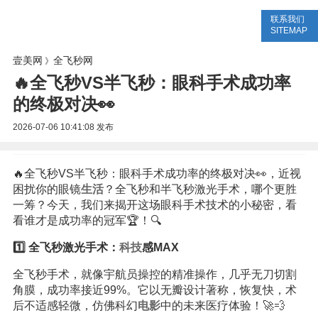
联系我们
美容网
美容大全
美容知识
SITEMAP
壹美网
全飞秒网
》
🔥全飞秒VS半飞秒：眼科手术成功率
的终极对决👀
2026-07-06 10:41:08
发布
🔥全飞秒VS半飞秒：眼科手术成功率的终极对决👀，近视
困扰你的眼镜
生活
？全飞秒和半飞秒激光手术，哪个更胜
一筹？今天，我们来揭开这场眼科手术技术的小秘密，看
看谁才是成功率的冠军🏆！🔍
1️⃣ 全飞秒激光手术：
科技
感MAX️
全飞秒手术，就像宇航员操控的精准操作，几乎无刀切割
角膜，成功率接近99%。它以无瓣设计著称，恢复快，术
后不适感轻微，仿佛科幻
电影
中的未来医疗体验！🚀💨