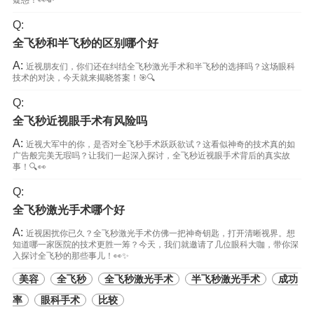
疑惑！👀💸
Q:
全飞秒和半飞秒的区别哪个好
A:
近视朋友们，你们还在纠结全飞秒激光手术和半飞秒的选择吗？这场眼科
技术的对决，今天就来揭晓答案！🎯🔍
Q:
全飞秒近视眼手术有风险吗
A:
近视大军中的你，是否对全飞秒手术跃跃欲试？这看似神奇的技术真的如
广告般完美无瑕吗？让我们一起深入探讨，全飞秒近视眼手术背后的真实故
事！🔍👀
Q:
全飞秒激光手术哪个好
A:
近视困扰你已久？全飞秒激光手术仿佛一把神奇钥匙，打开清晰视界。想
知道哪一家医院的技术更胜一筹？今天，我们就邀请了几位眼科大咖，带你深
入探讨全飞秒的那些事儿！👀✨
美容
全飞秒
全飞秒激光手术
半飞秒激光手术
成功
率
眼科手术
比较