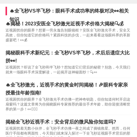
🔥全飞秒VS半飞秒：眼科手术成功率的终极对决👀相关
知识
🔥揭秘！2023安医全飞秒激光近视手术价格大揭秘🔍💰
近视困扰你的眼界？想要一劳永逸告别眼镜框？安医全飞秒激光手术，安全又
高效，但你知道它的价格吗？紧跟科技的步伐，一起来看看这场眼科界的革新
盛宴吧！👀💰
揭秘眼科手术新纪元：全飞秒VS半飞秒，术后后遗症大比
拼👀!
近视困扰？听说了全飞秒和半飞秒？想知道它们背后的秘密？别急，今天我们
就来一场眼科手术深度解读，一起揭开这神秘面纱！🔍👀
🔥全飞秒激光，近视手术的黄金时间揭秘！🎉眼科专家亲
授最佳年龄指南!
近视困扰你的眼界？全飞秒激光手术仿佛一把神奇钥匙，但你知道何时开启这
扇窗吗？这篇文章将为你揭晓眼科专家推荐的最佳手术年龄，助你迎接清晰世
界的第一步！👀👨‍⚕️✨
揭秘全飞秒近视手术：安全背后的微风险你知道吗?
近视困扰着无数小伙伴，全飞秒手术仿佛一夜之间成了摘镜救星。然而，任何
医疗手段都有两面性，今天我们就来深入探讨一下全飞秒近视眼手术背后的那