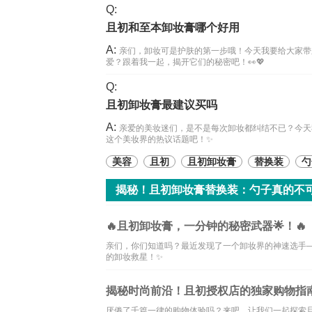
Q:
且初和至本卸妆膏哪个好用
A:
亲们，卸妆可是护肤的第一步哦！今天我要给大家带
爱？跟着我一起，揭开它们的秘密吧！👀💖
Q:
且初卸妆膏最建议买吗
A:
亲爱的美妆迷们，是不是每次卸妆都纠结不已？今天
这个美妆界的热议话题吧！✨
美容
且初
且初卸妆膏
替换装
勺
揭秘！且初卸妆膏替换装：勺子真的不可
🔥且初卸妆膏，一分钟的秘密武器🌟！🔥
亲们，你们知道吗？最近发现了一个卸妆界的神速选手
的卸妆救星！✨
揭秘时尚前沿！且初授权店的独家购物指南
厌倦了千篇一律的购物体验吗？来吧，让我们一起探索且