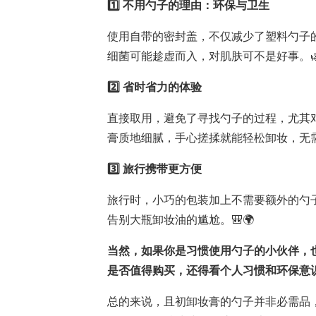
1️⃣ 不用勺子的理由：环保与卫生
使用自带的密封盖，不仅减少了塑料勺子
细菌可能趁虚而入，对肌肤可不是好事。🌿
2️⃣ 省时省力的体验
直接取用，避免了寻找勺子的过程，尤其
膏质地细腻，手心搓揉就能轻松卸妆，无需
3️⃣ 旅行携带更方便
旅行时，小巧的包装加上不需要额外的勺
告别大瓶卸妆油的尴尬。🎒🌍
当然，如果你是习惯使用勺子的小伙伴，
是否值得购买，还得看个人习惯和环保意识。
总的来说，且初卸妆膏的勺子并非必需品