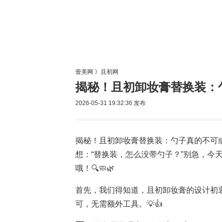
美容网
美
壹美网
》
且初网
揭秘！且初卸妆膏替换装：
2026-05-31 19:32:36
发布
揭秘！且初卸妆膏替换装：勺子真的不可
想：“替换装，怎么没带勺子？”别急，今
哦！🔍🧼🌿
首先，我们得知道，且初卸妆膏的设计初
可，无需额外工具。💡👍