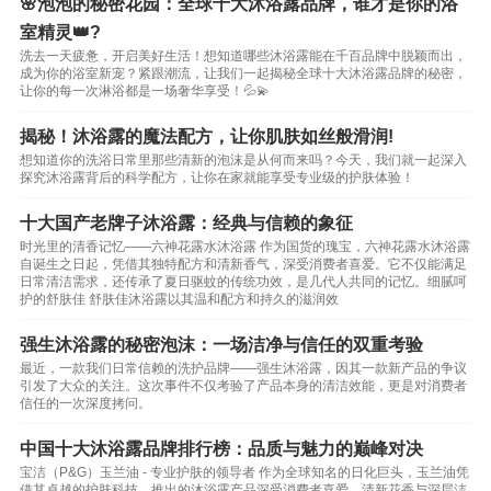
🌸泡泡的秘密花园：全球十大沐浴露品牌，谁才是你的浴
室精灵👑?
洗去一天疲惫，开启美好生活！想知道哪些沐浴露能在千百品牌中脱颖而出，
成为你的浴室新宠？紧跟潮流，让我们一起揭秘全球十大沐浴露品牌的秘密，
让你的每一次淋浴都是一场奢华享受！💦💫
揭秘！沐浴露的魔法配方，让你肌肤如丝般滑润!
想知道你的洗浴日常里那些清新的泡沫是从何而来吗？今天，我们就一起深入
探究沐浴露背后的科学配方，让你在家就能享受专业级的护肤体验！
十大国产老牌子沐浴露：经典与信赖的象征
时光里的清香记忆——六神花露水沐浴露 作为国货的瑰宝，六神花露水沐浴露
自诞生之日起，凭借其独特配方和清新香气，深受消费者喜爱。它不仅能满足
日常清洁需求，还传承了夏日驱蚊的传统功效，是几代人共同的记忆。细腻呵
护的舒肤佳 舒肤佳沐浴露以其温和配方和持久的滋润效
强生沐浴露的秘密泡沫：一场洁净与信任的双重考验
最近，一款我们日常信赖的洗护品牌——强生沐浴露，因其一款新产品的争议
引发了大众的关注。这次事件不仅考验了产品本身的清洁效能，更是对消费者
信任的一次深度拷问。
中国十大沐浴露品牌排行榜：品质与魅力的巅峰对决
宝洁（P&G）玉兰油 - 专业护肤的领导者 作为全球知名的日化巨头，玉兰油凭
借其卓越的护肤科技，推出的沐浴露产品深受消费者喜爱。清新花香与深层洁