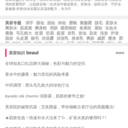
净的双重呵护，让肌肤在每一次沐浴中焕发新生。舒肤佳 - 温和洁净，守护全
家健康 舒肤佳沐浴露以其温和配方，专为不
美容专题
润手
眼妆
脱妆
卸妆
唇釉
素颜霜
脱毛
柔肤水
爽肤水
肌底液
爽身粉
润肤
眼部细纹
鱼尾纹
眉妆
化妆水
瘦脸
毛孔粗大
纹眉
切眉
提眉
发乳
发油
染发
洗发
护发
脱发
头皮屑
除毛
沐浴露
沐浴乳
身体乳
爽肤
减肥
瘦身
肥
胖
祛皱
祛斑
祛痘
发型
补水
保湿
精华液
隔离霜
精油
香
水
beaut
美容知识
more
全球知名口红品牌大揭秘：色彩与魅力的交织
香水中的麝香：魅力背后的风险考量
中药调理：黑头毛孔粗大的绿色疗法
byredo olé chemin 润肤露，肌肤的奢华之旅!
美容院的秘密武器：艾灸图鉴，带你领略古老疗法的美颜魔法!
🔥肌肤告急！快速补水大法来了💦，矿泉水真的够用吗？!