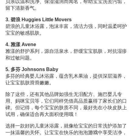
贝亲以温和洗净、保湿滋润而闻名，帮助宝宝洗去污垢，
留下清新香气。
3. 碧浪 Huggies Little Movers
碧浪的儿童沐浴露，泡沫丰富，清洁力强，同时温柔呵护
宝宝的敏感肌肤。
4. 雅漾 Avene
雅漾的舒护系列，源自活泉水，舒缓宝宝肌肤，对抗湿疹
和过敏问题。
5. 多芬 Johnsons Baby
多芬的经典婴儿沐浴露，蕴含乳木果油，提供深层滋养，
让宝宝肌肤滑滑嫩嫩。
除了这些，还有其他品牌如强生无泪配方、施巴婴儿专
用、妈咪宝贝等，它们同样凭借高品质赢得了家长们的口
碑。但记得，每个宝宝的肤质不同，最好先在小块皮肤上
试用，确保适合再大面积使用哦！
选择一款好的儿童沐浴露，就像给宝宝的日常洗护添加了
一抹温馨的关怀。让宝宝在快乐的泡泡
游戏
中享受洁净，