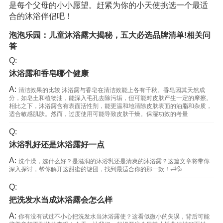
是每个父母的小小愿望。赶紧为你的小天使挑选一个最适
合的沐浴伴侣吧！
泡泡乐园：儿童沐浴露大揭秘，五大必选品牌清单!相关问
答
Q:
沐浴露和香皂哪个健康
A:
清洁效果的比较 沐浴露与香皂在清洁效能上各有千秋。香皂因其天然成
分，如皂土和植物油，能深入毛孔去除污垢，但可能对皮肤产生一定的摩擦。
相比之下，沐浴露含有表面活性剂，能更温和地清除皮肤表面的油脂和杂质，
适合敏感肌肤。然而，过度使用可能导致皮肤干燥。保湿功效的考量
Q:
沐浴乳好还是沐浴露好一点
A:
洗个澡，选什么好？是滋润的沐浴乳还是清爽的沐浴露？这篇文章将带你
深入探讨，帮你解开这甜蜜的谜团，找到最适合你的那一款！🛁💦
Q:
把洗发水当成沐浴露会怎么样
A:
你有没有试过不小心把洗发水当沐浴露使？这看似微小的失误，背后可能