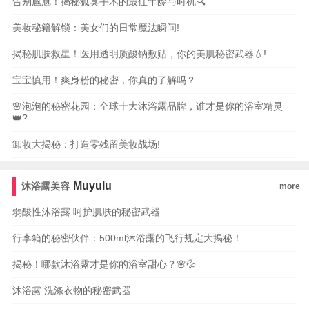
告别尴尬！揭秘狐臭手术的最佳年龄与时机🔍
美妆秘籍解锁：美女们的日常魔法瞬间!
揭秘肌肤救星！医用透明质酸钠敷贴，你的美肌秘密武器💧!
宝宝慎用！爽身粉的秘密，你真的了解吗？
🌸泡泡的秘密花园：全球十大沐浴露品牌，谁才是你的浴室精灵
👑?
卸妆大揭秘：打造零残留美妆战场!
Muyulu
沐浴露美容
more
弱酸性沐浴露 呵护肌肤的秘密武器
行李箱的秘密伙伴：500ml沐浴露的飞行规定大揭秘！
揭秘！哪款沐浴露才是你的浴室甜心？🌸💦
沐浴露 洗涤衣物的秘密武器