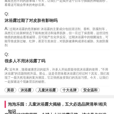
藏着意想不到的故事哦！今天，让我们一起揭开这个日常小插曲的神秘面纱，
看看这可能会带来的奇妙后果。
Q:
沐浴露过期了对皮肤有影响吗
A:
过期沐浴露的危害解析 沐浴露的主要成分包括清洁剂、香料、防腐剂等，
虽然它们在新鲜状态下能有效清洁和滋养肌肤，但一旦过了保质期，这些活性
物质的效能会逐渐减弱，且可能产生化学反应。过期沐浴露中的细菌滋生，可
能导致皮肤过敏、红肿，甚至引发炎症，对肌肤健康构成潜在威胁。失效防腐
剂
Q:
很多人不用沐浴露了吗
A:
近年来，随着健康意识的提升，许多人开始质疑传统沐浴露的使用，"不用
沐浴露"的话题悄然升温。那么，这是否意味着沐浴露已经过时？其实，我们发
现了一股天然皂液的复兴潮流，它正悄然改变我们的洗浴习惯。今天，让我们
一起探索这个现象背后的秘密。
美容
沐浴露
儿童沐浴露
十大名牌
安全温和
泡泡乐园：儿童沐浴露大揭秘，五大必选品牌清单!相关
知识