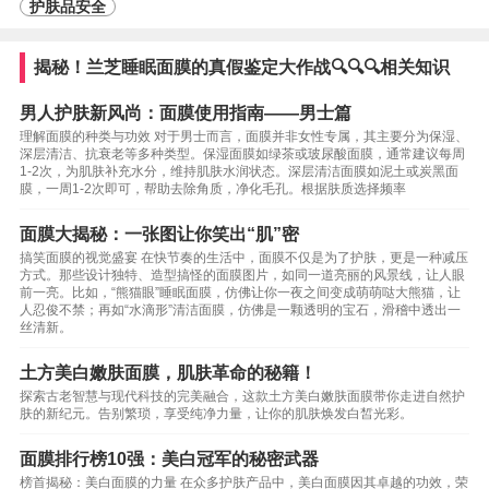
护肤品安全
揭秘！兰芝睡眠面膜的真假鉴定大作战🔍🔍🔍相关知识
男人护肤新风尚：面膜使用指南——男士篇
理解面膜的种类与功效 对于男士而言，面膜并非女性专属，其主要分为保湿、
深层清洁、抗衰老等多种类型。保湿面膜如绿茶或玻尿酸面膜，通常建议每周
1-2次，为肌肤补充水分，维持肌肤水润状态。深层清洁面膜如泥土或炭黑面
膜，一周1-2次即可，帮助去除角质，净化毛孔。根据肤质选择频率
面膜大揭秘：一张图让你笑出“肌”密
搞笑面膜的视觉盛宴 在快节奏的生活中，面膜不仅是为了护肤，更是一种减压
方式。那些设计独特、造型搞怪的面膜图片，如同一道亮丽的风景线，让人眼
前一亮。比如，“熊猫眼”睡眠面膜，仿佛让你一夜之间变成萌萌哒大熊猫，让
人忍俊不禁；再如“水滴形”清洁面膜，仿佛是一颗透明的宝石，滑稽中透出一
丝清新。
土方美白嫩肤面膜，肌肤革命的秘籍！
探索古老智慧与现代科技的完美融合，这款土方美白嫩肤面膜带你走进自然护
肤的新纪元。告别繁琐，享受纯净力量，让你的肌肤焕发白皙光彩。
面膜排行榜10强：美白冠军的秘密武器
榜首揭秘：美白面膜的力量 在众多护肤产品中，美白面膜因其卓越的功效，荣