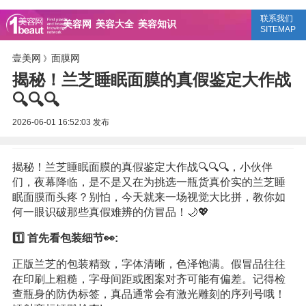
联系我们
美容网
美容大全
美容知识
SITEMAP
壹美网
面膜网
》
揭秘！兰芝睡眠面膜的真假鉴定大作战
🔍🔍🔍
2026-06-01 16:52:03
发布
揭秘！兰芝睡眠面膜的真假鉴定大作战🔍🔍🔍，小伙伴
们，夜幕降临，是不是又在为挑选一瓶货真价实的兰芝睡
眠面膜而头疼？别怕，今天就来一场视觉大比拼，教你如
何一眼识破那些真假难辨的仿冒品！🌙💖
1️⃣ 首先看包装细节👀:
正版兰芝的包装精致，字体清晰，色泽饱满。假冒品往往
在印刷上粗糙，字母间距或图案对齐可能有偏差。记得检
查瓶身的防伪标签，真品通常会有激光雕刻的序列号哦！