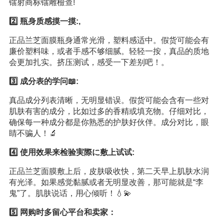
镭射商标镭雕檢查!
2️⃣ 瓶身质感摸一摸:,
正品兰芝面膜瓶身通常光滑，塑料感适中。假货可能会有
廉价塑料味，或者手感不够细腻。轻轻一按，真品的质地
会更加扎实。挤压测试，感受一下差别吧！。
3️⃣ 成分表的学问📖:
真品成分列表清晰，无明显错误。假货可能会含有一些对
肌肤有害的成分，比如过多的香精或填充物。仔细对比，
确保每一种成分都是你熟悉的护肤好伙伴。成分对比，眼
睛不骗人！🔬
4️⃣ 使用效果来检验実際に敷上试试:
正品兰芝面膜敷上后，皮肤吸收快，第二天早上肌肤水润
有光泽。如果感觉黏腻或者无明显改善，那可能就是“李
鬼”了。肌肤说话，用心倾听！💧💫
5️⃣ 网购时多留心平台和卖家：