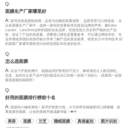
Q:
面膜生产厂家哪里好
A:
探寻优质面膜制造商：品质与信赖的双重保障， 品牌背景与口碑筛选 ，在
众多面膜生产厂家中，选择一家好的首要标准无疑是品牌的声誉。像Estee
Lauder、Lancôme这样的国际知名品牌，凭借其悠久历史和严格的生产流
程，保证了产品的高质量。消费者口碑也是重要参考，可以通过网络评价、专
业评测或亲朋好友的经验分享来了解产品的真实效果。研发实力与专利技术 好
的面膜厂家通常拥有强大的研发团队和先进的技术。
Q:
怎么选面膜
A:
在这个护肤热潮中，面膜如同护肤界的巧克力，琳琅满目让人眼花缭乱。
但是，如何在众多产品中找到最适合自己的那一款呢？别担心，跟着我一起探
索选面膜的秘籍吧！
Q:
好用的面膜排行榜前十名
A:
肌肤的小确幸来啦！探寻护肤新大陆，今天就带你揭秘那些口碑爆棚、效
果显著的面膜，让你的美丽升级成豪华版！👑🌹
美容
面膜
兰芝
睡眠面膜
真假鉴别
图片识别