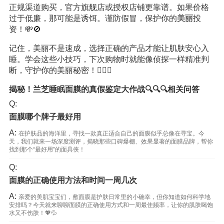
正规渠道购买，官方旗舰店或授权店铺更靠谱。如果价格
过于低廉，那可能是诱饵。谨防假冒，保护你的
美丽
投
资！💸🚫
记住，美丽不是速成，选择正确的产品才能让肌肤安心入
睡。学会这些小技巧，下次购物时就能像侦探一样精准判
断，守护你的美丽秘密！🕵️‍♀️🌙
揭秘！兰芝睡眠面膜的真假鉴定大作战🔍🔍🔍相关问答
Q:
面膜哪个牌子最好用
A:
在护肤品的海洋里，寻找一款真正适合自己的面膜似乎总像在寻宝。今
天，我们就来一场深度测评，揭晓那些口碑爆棚、效果显著的面膜品牌，帮你
找到那个“最好用”的面具侠！
Q:
面膜的正确使用方法和时间一周几次
A:
亲爱的美肌宝宝们，敷面膜是护肤日常里的小确幸，但你知道如何科学地
安排吗？今天就来聊聊面膜的正确使用方式和一周最佳频率，让你的肌肤喝饱
水又不伤肤！💖💦