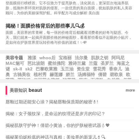
登面膜排行榜榜首。它不仅致力于提亮肤色，淡化斑点，更深层次地滋养肌
肤，抵御外界环境对肌肤的侵害。一款优质的美白面膜，犹如肌肤的私人美容
顾问，为你的美丽保驾护航。科学配方与成分解析 美白面
揭秘！面膜价格背后的那些事儿🔍💰
面膜，美容界的常青树，每一张的价格背后都藏着消费者的好奇与疑惑。今
天，我们就来一起揭开面膜价格的神秘面纱，看看那些看似不起眼的小贴片，
是如何在护肤世界里玩转价格与价值的游戏！✨💸
美容专题
雅漾
whoo后
宝格丽
法尔曼
肌肤之钥
阿玛尼
MAC魅可
芭比波朗
蜜丝佛陀
雅诗兰黛
兰蔻
圣罗兰
海蓝之
谜
sk-II
sk2
巴黎欧莱雅
玉兰油
资生堂
雪花秀
香奈儿
迪
奥
古驰美妆
植村秀
赫莲娜
娇兰
汤姆福特
倩碧
碧欧泉
欧
莱雅
莱珀妮
伊丽莎白雅顿
珀莱雅
韩束
百雀羚
自然堂
佰草
集
相宜本草
大宝
水密码
郁美净
隆力奇
卡姿兰
纽西之谜
beaut
美容知识
more
方里
兰芝
爱茉莉
唇釉过期还能安心涂？揭秘唇釉保质期的秘密💄!
揭秘：女子颈纹深，是命运的纹理还是岁月的印记？
揭秘肌肤守护神！倩碧小黄油，你的护肤秘密武器💧💖
揭秘莱伯妮粉底的神话与真相：美妆界的新宠儿💄🔍