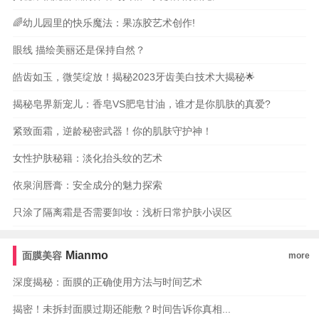
🌈幼儿园里的快乐魔法：果冻胶艺术创作!
眼线 描绘美丽还是保持自然？
皓齿如玉，微笑绽放！揭秘2023牙齿美白技术大揭秘🌟
揭秘皂界新宠儿：香皂VS肥皂甘油，谁才是你肌肤的真爱?
紧致面霜，逆龄秘密武器！你的肌肤守护神！
女性护肤秘籍：淡化抬头纹的艺术
依泉润唇膏：安全成分的魅力探索
只涂了隔离霜是否需要卸妆：浅析日常护肤小误区
Mianmo
面膜美容
more
深度揭秘：面膜的正确使用方法与时间艺术
揭密！未拆封面膜过期还能敷？时间告诉你真相...