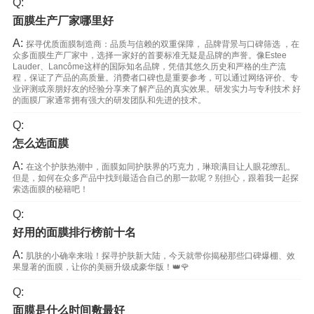
Q:
面膜生产厂家哪里好
A:
探寻优质面膜制造商：品质与信赖的双重保障， 品牌背景与口碑筛选 ，在
众多面膜生产厂家中，选择一家好的首要标准无疑是品牌的声誉。像Estee
Lauder、Lancôme这样的国际知名品牌，凭借其悠久历史和严格的生产流
程，保证了产品的高质量。消费者口碑也是重要参考，可以通过网络评价、专
业评测或亲朋好友的经验分享来了解产品的真实效果。研发实力与专利技术 好
的面膜厂家通常拥有强大的研发团队和先进的技术。
Q:
怎么选面膜
A:
在这个护肤热潮中，面膜如同护肤界的巧克力，琳琅满目让人眼花缭乱。
但是，如何在众多产品中找到最适合自己的那一款呢？别担心，跟着我一起探
索选面膜的秘籍吧！
Q:
好用的面膜排行榜前十名
A:
肌肤的小确幸来啦！探寻护肤新大陆，今天就带你揭秘那些口碑爆棚、效
果显著的面膜，让你的美丽升级成豪华版！👑🌹
Q:
面膜是什么时间敷最好