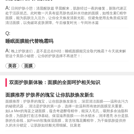
A:
日间护肤小憩：清晨醒肤篇 早晨醒来，肌肤经过一夜的修复，新陈代谢正
处于活跃状态。此时敷一片具有提亮肤色或补水功效的面膜，如维生素C精华
面膜，能为肌肤注入活力，让你全天焕发清新光彩。但避免使用去角质或深层
清洁面膜，以免破坏皮肤屏障。午后修复时光：午间补水篇
Q:
睡眠面膜能代替晚霜吗
A:
晚上护肤迷们，是不是总在纠结：睡眠面膜能完全取代晚霜？今天就来解
密这个美肌小秘密，让你的护肤选择不再迷茫！:
美容
面膜
双面护肤新体验：面膜的全面呵护相关知识
面膜推荐 护肤界的瑰宝 让你肌肤焕发新生
面膜推荐：护肤界的瑰宝，让你肌肤焕发新生， 深层清洁面膜——温和去污力
的秘密武器 ， 清洁是护肤的第一步，选择一款温和而有效的面膜至关重要。
如La Mer的海蓝之谜面膜，蕴含奇迹酵母精华，能深入毛孔，吸附多余油脂和
杂质，为肌肤打造洁净基础。保湿滋养面膜——补水锁水，润泽透亮 水分是肌
肤的生命线，如Fresh玫瑰保湿面膜，富含玫瑰花瓣精华，为干燥肌肤提供持
久的水分锁定，让肌肤如丝般光滑细腻。抗衰老