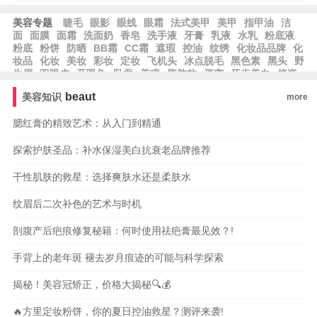
美容专题
睫毛
眼影
眼线
眼霜
法式美甲
美甲
指甲油
洁
面
面膜
面霜
洗面奶
香皂
洗手液
牙膏
乳液
水乳
粉底液
粉底
粉饼
防晒
BB霜
CC霜
遮瑕
控油
纹绣
化妆品品牌
化
妆品
化妆
美妆
彩妆
定妆
飞机头
冰点脱毛
黑色素
黑头
野
生眉
双眼皮
开眼角
卧蚕
美瞳
脂肪粒
酒窝
牙齿美白
烤瓷
牙
美容冠
种植牙
beaut
美容知识
more
腮红膏的精致艺术：从入门到精通
探索护肤圣品：补水保湿美白抗衰老品牌推荐
干性肌肤的救星：选择爽肤水还是柔肤水
纹眉后二次补色的艺术与时机
剖腹产后疤痕修复秘籍：何时使用祛疤膏最见效？!
手背上的老年斑 褪去岁月痕迹的可能与科学探索
揭秘！美容冠矫正，价格大揭秘🔍💰
🔥方里定妆粉饼，你的夏日控油救星？测评来袭!