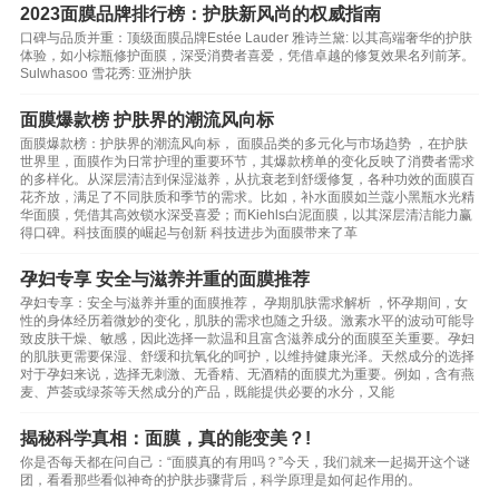
2023面膜品牌排行榜：护肤新风尚的权威指南
口碑与品质并重：顶级面膜品牌Estée Lauder 雅诗兰黛: 以其高端奢华的护肤
体验，如小棕瓶修护面膜，深受消费者喜爱，凭借卓越的修复效果名列前茅。
Sulwhasoo 雪花秀: 亚洲护肤
面膜爆款榜 护肤界的潮流风向标
面膜爆款榜：护肤界的潮流风向标， 面膜品类的多元化与市场趋势 ，在护肤
世界里，面膜作为日常护理的重要环节，其爆款榜单的变化反映了消费者需求
的多样化。从深层清洁到保湿滋养，从抗衰老到舒缓修复，各种功效的面膜百
花齐放，满足了不同肤质和季节的需求。比如，补水面膜如兰蔻小黑瓶水光精
华面膜，凭借其高效锁水深受喜爱；而Kiehls白泥面膜，以其深层清洁能力赢
得口碑。科技面膜的崛起与创新 科技进步为面膜带来了革
孕妇专享 安全与滋养并重的面膜推荐
孕妇专享：安全与滋养并重的面膜推荐， 孕期肌肤需求解析 ，怀孕期间，女
性的身体经历着微妙的变化，肌肤的需求也随之升级。激素水平的波动可能导
致皮肤干燥、敏感，因此选择一款温和且富含滋养成分的面膜至关重要。孕妇
的肌肤更需要保湿、舒缓和抗氧化的呵护，以维持健康光泽。天然成分的选择
对于孕妇来说，选择无刺激、无香精、无酒精的面膜尤为重要。例如，含有燕
麦、芦荟或绿茶等天然成分的产品，既能提供必要的水分，又能
揭秘科学真相：面膜，真的能变美？!
你是否每天都在问自己：“面膜真的有用吗？”今天，我们就来一起揭开这个谜
团，看看那些看似神奇的护肤步骤背后，科学原理是如何起作用的。