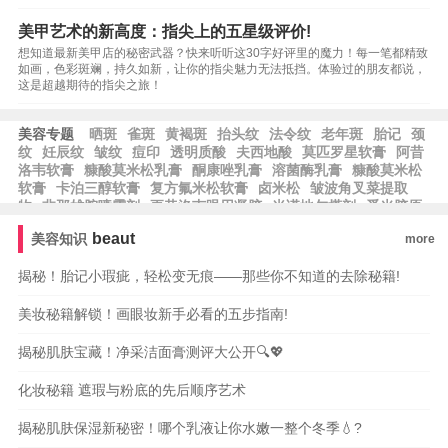
美甲艺术的新高度：指尖上的五星级评价!
想知道最新美甲店的秘密武器？快来听听这30字好评里的魔力！每一笔都精致
如画，色彩斑斓，持久如新，让你的指尖魅力无法抵挡。体验过的朋友都说，
这是超越期待的指尖之旅！
美容专题
晒斑
雀斑
黄褐斑
抬头纹
法令纹
老年斑
胎记
颈
纹
妊辰纹
皱纹
痘印
透明质酸
夫西地酸
莫匹罗星软膏
阿昔
洛韦软膏
糠酸莫米松乳膏
酮康唑乳膏
溶菌酶乳膏
糠酸莫米松
软膏
卡泊三醇软膏
复方氟米松软膏
卤米松
皱波角叉菜提取
物
非那雄胺喷雾剂
更昔洛韦眼用凝胶
米诺地尔搽剂
觅光胶原
炮
熊果苷
黄芪霜
皂基
乳木果
且初
乳木果油
果冻胶
修丽
beaut
美容知识
more
可
草莓籽油
玉龙茶香
霍霍巴油
蓝铜胜肽
芙丽芳丝
露得清
根皮素
果酸换肤
泊紫汀兰
脱羧肌肽
比亚芬
揭秘！胎记小瑕疵，轻松变无痕——那些你不知道的去除秘籍!
美妆秘籍解锁！画眼妆新手必看的五步指南!
揭秘肌肤宝藏！净采洁面膏测评大公开🔍💖
化妆秘籍 遮瑕与粉底的先后顺序艺术
揭秘肌肤保湿新秘密！哪个乳液让你水嫩一整个冬季💧?