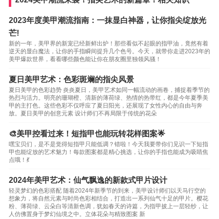
2023年度美甲潮流指南：一抹显白神器，让你指尖绽放光
芒!
新的一年，美甲界的新宠已经新鲜出炉！那些看似不起眼的指甲油，竟然有着
逆天的显白魔法，让你的手指瞬间提升几个色号。今天，就带你走进2023年的
美甲爆款世界，看看哪些颜色能让你在朋友圈里独领风骚！
夏日美甲艺术：色彩斑斓的指尖风景
夏日美甲的色彩趋势 炎炎夏日，美甲艺术如同一幅流动的画卷，捕捉着季节的
热烈与活力。明亮的珊瑚橙、清新的薄荷绿、热情的热带红，都是今年夏季美
甲的主打色。这些色彩不仅呼应了夏日阳光，还展现了女性内心的自由与奔
放。夏日美甲的创意元素 设计师们不再局限于传统的花朵
🎨美甲控看过来！短指甲也能玩转花样图案🌟
嘿宝贝们，是不是觉得短指甲只能低调？错啦！今天我要带你们见识一下短指
甲也能绽放的艺术魅力！每款图案都是精心挑选，让你的手指也能成为吸睛焦
点哦！💃
2024年美甲艺术：仙气飘逸的新款式甲片设计
轻灵梦幻的色彩搭配 随着2024年新季节的到来，美甲设计师们以天马行空的
想象力，将自然元素与时尚色彩相结合，打造出一系列仙气十足的甲片。樱花
粉、薄荷绿、云朵白等清新色调，犹如春天的诗篇，为指甲披上一层轻纱，让
人仿佛置身于梦幻仙境之中。立体花朵与精致图案 新