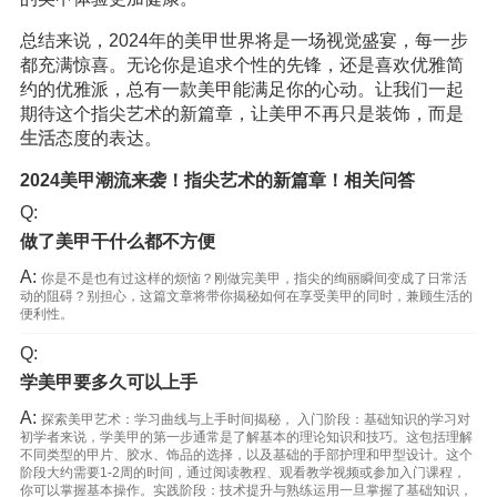
总结来说，2024年的美甲世界将是一场视觉盛宴，每一步
都充满惊喜。无论你是追求个性的先锋，还是喜欢优雅简
约的优雅派，总有一款美甲能满足你的心动。让我们一起
期待这个指尖艺术的新篇章，让美甲不再只是装饰，而是
生活
态度的表达。
2024美甲潮流来袭！指尖艺术的新篇章！相关问答
Q:
做了美甲干什么都不方便
A:
你是不是也有过这样的烦恼？刚做完美甲，指尖的绚丽瞬间变成了日常活
动的阻碍？别担心，这篇文章将带你揭秘如何在享受美甲的同时，兼顾生活的
便利性。
Q:
学美甲要多久可以上手
A:
探索美甲艺术：学习曲线与上手时间揭秘， 入门阶段：基础知识的学习对
初学者来说，学美甲的第一步通常是了解基本的理论知识和技巧。这包括理解
不同类型的甲片、胶水、饰品的选择，以及基础的手部护理和甲型设计。这个
阶段大约需要1-2周的时间，通过阅读教程、观看教学视频或参加入门课程，
你可以掌握基本操作。实践阶段：技术提升与熟练运用一旦掌握了基础知识，