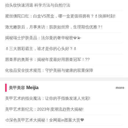
抬头纹快速消退 科学方法与自然疗法
蜜丝佛陀口红：白盒VS黑盒，哪一盒更值得拥有？💄抉择时刻!
激光嫩肤后，月事来访：肌肤如丝滑，生理期也优雅？!
揭秘瑞士护肤圣品：法尔曼的奢华秘密💎💫
💄三大唇彩霸主，谁才是你的心头好？💄
唇膏界的奥斯卡：揭秘年度最好用唇膏冠军！??
化妆品安全技术规范：守护美丽与健康的双重保障
Meijia
美甲美容
more
美甲艺术的指尖魔法：让你的手指焕发迷人光彩!
美甲艺术新纪元：2023年度潮流趋势大揭秘!
🎨深色美甲艺术大揭秘！全网最in图案大赏💖