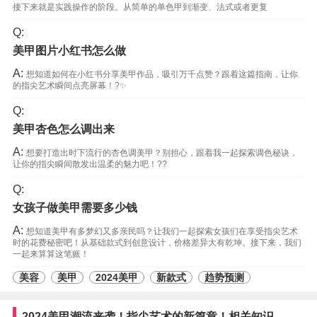
接下来就是实践操作的阶段。从简单的单色甲到渐变、法式或者更复
Q:
美甲图片小红书怎么做
A:
想知道如何在小红书分享美甲作品，吸引万千点赞？跟着这篇指南，让你
的指尖艺术瞬间点亮屏幕！?✨
Q:
美甲杏色怎么调出来
A:
想要打造出时下流行的杏色调美甲？别担心，跟着我一起探索调色秘诀，
让你的指尖瞬间散发出温柔的魅力吧！??
Q:
女孩子做美甲需要多少钱
A:
想知道美甲有多梦幻又多亲民吗？让我们一起探索女孩们在享受指尖艺术
时的花费秘密吧！从基础款式到创意设计，价格差异大有乾坤。接下来，我们
一起来算算这笔账！
美容
美甲
2024美甲
新款式
趋势预测
2024美甲潮流来袭！指尖艺术的新篇章！相关知识