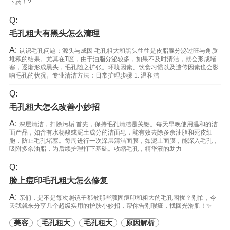
下药！?
Q:
毛孔粗大有黑头怎么清理
A:
认识毛孔问题：源头与成因 毛孔粗大和黑头往往是皮脂腺分泌过旺与角质
堆积的结果。尤其在T区，由于油脂分泌较多，如果不及时清洁，就会形成堵
塞，逐渐形成黑头，毛孔随之扩张。环境因素、饮食习惯以及遗传因素也会影
响毛孔的状况。专业清洁方法：日常护理步骤 1. 温和洁
Q:
毛孔粗大怎么改善小妙招
A:
深层清洁，扫除污垢 首先，保持毛孔清洁是关键。每天早晚使用温和的洁
面产品，如含有水杨酸或泥土成分的洁面皂，能有效去除多余油脂和死皮细
胞，防止毛孔堵塞。每周进行一次深层清洁面膜，如泥土面膜，能深入毛孔，
吸附多余油脂，为后续护理打下基础。收缩毛孔，精华液的助力
Q:
脸上痘印毛孔粗大怎么修复
A:
亲们，是不是每次照镜子都被那些顽固痘印和粗大的毛孔困扰？别怕，今
天我就来分享几个超级实用的护肤小妙招，帮你告别瑕疵，找回光滑肌！✨
美容
毛孔粗大
毛孔粗大
原因解析