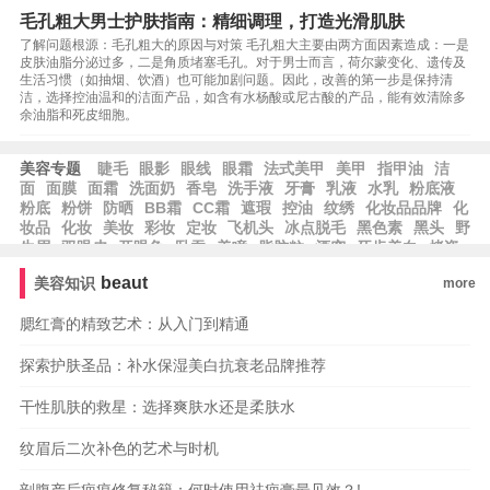
毛孔粗大男士护肤指南：精细调理，打造光滑肌肤
了解问题根源：毛孔粗大的原因与对策 毛孔粗大主要由两方面因素造成：一是
皮肤油脂分泌过多，二是角质堵塞毛孔。对于男士而言，荷尔蒙变化、遗传及
生活习惯（如抽烟、饮酒）也可能加剧问题。因此，改善的第一步是保持清
洁，选择控油温和的洁面产品，如含有水杨酸或尼古酸的产品，能有效清除多
余油脂和死皮细胞。
美容专题
睫毛
眼影
眼线
眼霜
法式美甲
美甲
指甲油
洁
面
面膜
面霜
洗面奶
香皂
洗手液
牙膏
乳液
水乳
粉底液
粉底
粉饼
防晒
BB霜
CC霜
遮瑕
控油
纹绣
化妆品品牌
化
妆品
化妆
美妆
彩妆
定妆
飞机头
冰点脱毛
黑色素
黑头
野
生眉
双眼皮
开眼角
卧蚕
美瞳
脂肪粒
酒窝
牙齿美白
烤瓷
牙
美容冠
种植牙
beaut
美容知识
more
腮红膏的精致艺术：从入门到精通
探索护肤圣品：补水保湿美白抗衰老品牌推荐
干性肌肤的救星：选择爽肤水还是柔肤水
纹眉后二次补色的艺术与时机