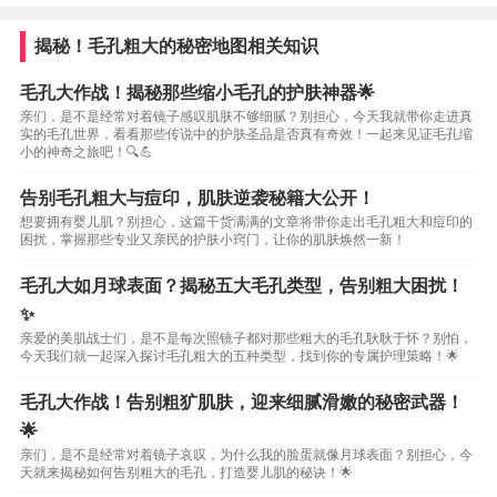
揭秘！毛孔粗大的秘密地图相关知识
毛孔大作战！揭秘那些缩小毛孔的护肤神器🌟
亲们，是不是经常对着镜子感叹肌肤不够细腻？别担心，今天我就带你走进真
实的毛孔世界，看看那些传说中的护肤圣品是否真有奇效！一起来见证毛孔缩
小的神奇之旅吧！🔍💪
告别毛孔粗大与痘印，肌肤逆袭秘籍大公开！
想要拥有婴儿肌？别担心，这篇干货满满的文章将带你走出毛孔粗大和痘印的
困扰，掌握那些专业又亲民的护肤小窍门，让你的肌肤焕然一新！
毛孔大如月球表面？揭秘五大毛孔类型，告别粗大困扰！
✨
亲爱的美肌战士们，是不是每次照镜子都对那些粗大的毛孔耿耿于怀？别怕，
今天我们就一起深入探讨毛孔粗大的五种类型，找到你的专属护理策略！🌟
毛孔大作战！告别粗犷肌肤，迎来细腻滑嫩的秘密武器！
🌟
亲们，是不是经常对着镜子哀叹，为什么我的脸蛋就像月球表面？别担心，今
天就来揭秘如何告别粗大的毛孔，打造婴儿肌的秘诀！🌟