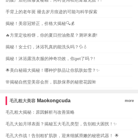
剖腹产后疤痕修复秘籍：何时使用祛疤膏最见效？!
手背上的老年斑 褪去岁月痕迹的可能与科学探索
揭秘！美容冠矫正，价格大揭秘🔍💰
🔥方里定妆粉饼，你的夏日控油救星？测评来袭!
揭秘！女士们，沐浴乳真的能洗头吗？💦💧
揭秘！沐浴露洗衣服的神奇功效，你get了吗？!
🌟美白秘籍大揭秘！哪种护肤品让你肌肤如雪？✨
🌸揭秘自然堂美容会所，肌肤保养的秘密花园🌺
Maokongcuda
毛孔粗大美容
more
毛孔粗大揭秘：原因解析与改善策略
毛孔大如月球表面？揭秘五大毛孔类型，告别粗大困扰！✨
毛孔大作战！告别粗犷肌肤，迎来细腻滑嫩的秘密武器！ 🌟