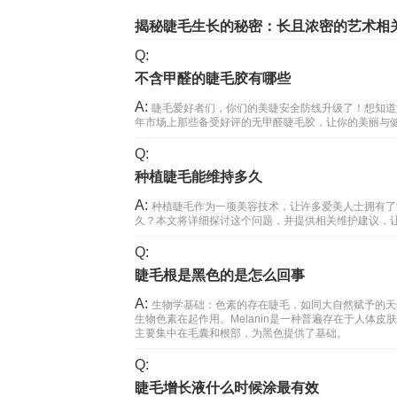
揭秘睫毛生长的秘密：长且浓密的艺术相
Q:
不含甲醛的睫毛胶有哪些
A:
睫毛爱好者们，你们的美睫安全防线升级了！想知道
年市场上那些备受好评的无甲醛睫毛胶，让你的美丽与健康
Q:
种植睫毛能维持多久
A:
种植睫毛作为一项美容技术，让许多爱美人士拥有了
久？本文将详细探讨这个问题，并提供相关维护建议，
Q:
睫毛根是黑色的是怎么回事
A:
生物学基础：色素的存在睫毛，如同大自然赋予的天然
生物色素在起作用。Melanin是一种普遍存在于人体皮
主要集中在毛囊和根部，为黑色提供了基础。
Q:
睫毛增长液什么时候涂最有效