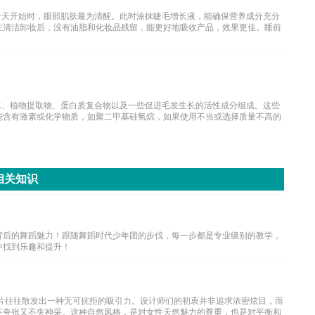
一天开始时，眼部肌肤最为清醒。此时涂抹睫毛增长液，能确保营养成分充分
在清洁卸妆后，没有油脂和化妆品残留，能更好地吸收产品，效果更佳。睡前
水、植物提取物、蛋白质复合物以及一些促进毛发生长的活性成分组成。这些
能含有激素或化学物质，如聚二甲基硅氧烷，如果使用不当或选择质量不高的
相关知识
背后的舞蹈魅力！跟随舞蹈时代少年团的步伐，每一步都是专业级别的教学，
中找到乐趣和提升！
图片往往散发出一种无可抗拒的吸引力。设计师们的初衷并非追求浓密炫目，而
不夸张又不失神采。这种自然风格，是对女性天然魅力的尊重，也是对平衡和