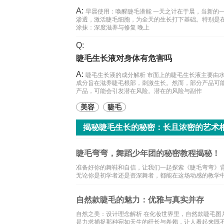
A:
早晨使用：唤醒睫毛潜能 一天之计在于晨，当新的
渗透，激活睫毛细胞，为全天的生长打下基础。特别是
涂抹：深度滋养与修复 晚上
Q:
睫毛生长液对身体有危害吗
A:
睫毛生长液的成分解析 市面上的睫毛生长液主要由
成分旨在滋养睫毛根部，刺激生长。然而，部分产品可
产品，可能会引发潜在风险。潜在的风险与副作
美容
睫毛
揭秘睫毛生长的秘密：长且浓密的艺术
睫毛弯弯，舞蹈少年团的秘密教程揭秘！
准备好你的舞鞋和自信，让我们一起探索《睫毛弯弯》
无论你是初学者还是资深舞者，都能在这场动感的教学
自然款睫毛的魅力：优雅与真实并存
自然之美：设计理念解析 在化妆世界里，自然款睫毛
是力求捕捉那种宛如天生的纤长与卷翘，让人看起来既