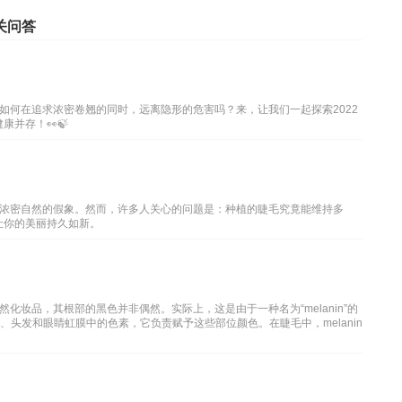
关问答
如何在追求浓密卷翘的同时，远离隐形的危害吗？来，让我们一起探索2022
并存！👀🍃
浓密自然的假象。然而，许多人关心的问题是：种植的睫毛究竟能维持多
让你的美丽持久如新。
化妆品，其根部的黑色并非偶然。实际上，这是由于一种名为“melanin”的
肤、头发和眼睛虹膜中的色素，它负责赋予这些部位颜色。在睫毛中，melanin