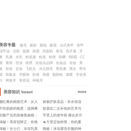
联系我们
SITEMAP
美容专题
睫毛
眼影
眼线
眼霜
法式美甲
美甲
指甲油
洁面
面膜
面霜
洗面奶
香皂
洗手液
牙
膏
乳液
水乳
粉底液
粉底
粉饼
防晒
BB霜
CC
霜
遮瑕
控油
纹绣
化妆品品牌
化妆品
化妆
美
妆
彩妆
定妆
飞机头
冰点脱毛
黑色素
黑头
野生
眉
双眼皮
开眼角
卧蚕
美瞳
脂肪粒
酒窝
牙齿美
白
烤瓷牙
美容冠
种植牙
美容知识
beaut
more
腮红膏的精致艺术：从入
探索护肤圣品：补水保湿
门到精通
美白抗衰老品牌推荐
干性肌肤的救星：选择爽
纹眉后二次补色的艺术与
肤水还是柔肤水
时机
剖腹产后疤痕修复秘籍：
手背上的老年斑 褪去岁月
何时使用祛疤膏最见效？!
痕迹的可能与科学探索
揭秘！美容冠矫正，价格
🔥方里定妆粉饼，你的夏
大揭秘🔍💰
日控油救星？测评来袭!
揭秘！女士们，沐浴乳真
揭秘！沐浴露洗衣服的神