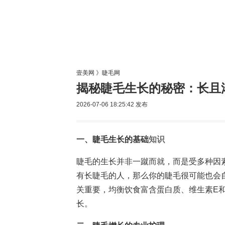
美容网
美
壹美网
》
睫毛网
揭秘睫毛生长的秘密：长且
2026-07-06 18:25:42
发布
一、睫毛生长的基础
知识
睫毛的生长并非一蹴而就，而是受多种因
有长睫毛的人，那么你的睫毛很可能也会
关重要，均衡饮食富含蛋白质、维生素E和
长。