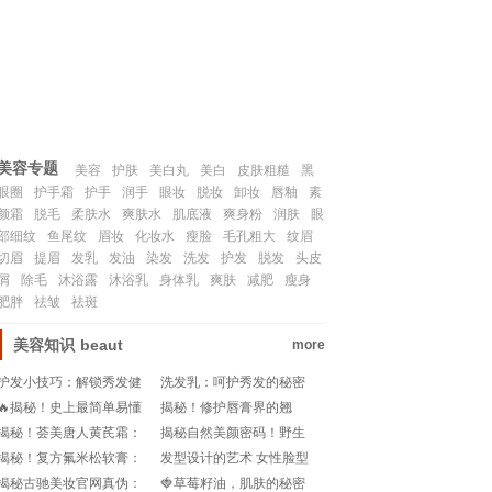
联系我们
SITEMAP
美容专题
美容
护肤
美白丸
美白
皮肤粗糙
黑
眼圈
护手霜
护手
润手
眼妆
脱妆
卸妆
唇釉
素
颜霜
脱毛
柔肤水
爽肤水
肌底液
爽身粉
润肤
眼
部细纹
鱼尾纹
眉妆
化妆水
瘦脸
毛孔粗大
纹眉
切眉
提眉
发乳
发油
染发
洗发
护发
脱发
头皮
屑
除毛
沐浴露
沐浴乳
身体乳
爽肤
减肥
瘦身
肥胖
祛皱
祛斑
美容知识
beaut
more
护发小技巧：解锁秀发健
洗发乳：呵护秀发的秘密
康与光泽的秘密
武器
🔥揭秘！史上最简单易懂
揭秘！修护唇膏界的翘
的眉妆卸妆教程，轻松告
楚，你值得拥有！
揭秘！荟美唐人黄芪霜：
揭秘自然美颜密码！野生
别尴尬时刻!
是传说中的宝藏国货还是
眉型大揭秘🔍
揭秘！复方氟米松软膏：
发型设计的艺术 女性脸型
名副其实的名牌？🔍🌟
脸上的护肤新选择？!
与风格的巧妙融合
揭秘古驰美妆官网真伪：
🍓草莓籽油，肌肤的秘密