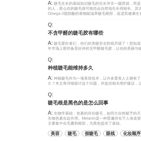
A:
睫毛生长的基础知识睫毛的生长并非一蹴而就，而是
的人，那么你的睫毛很可能也会自然地生长得较长。其
Omega-3脂肪酸的食物能滋养睫毛根部，促进其健康生
Q:
不含甲醛的睫毛胶有哪些
A:
睫毛爱好者们，你们的美睫安全防线升级了！想知道
年市场上那些备受好评的无甲醛睫毛胶，让你的美丽与健康
Q:
种植睫毛能维持多久
A:
种植睫毛作为一项美容技术，让许多爱美人士拥有了
久？本文将详细探讨这个问题，并提供相关维护建议，
Q:
睫毛根是黑色的是怎么回事
A:
生物学基础：色素的存在睫毛，如同大自然赋予的天然
生物色素在起作用。Melanin是一种普遍存在于人体皮
主要集中在毛囊和根部，为黑色提供了基础。
美容
睫毛
假睫毛
眼线
化妆顺序