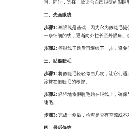
附。同时，选择一款适合自己眼型的假睫
二、先画眼线
步骤1:
画眼线是基础，因为它为假睫毛提
一条细细的线，逐渐向外拉长至外眼角。
步骤2:
等眼线干透后再继续下一步，避免
三、贴假睫毛
步骤1:
将假睫毛轻轻弯曲几次，让它们适
涂抹在假睫毛的根部。
步骤2:
轻轻地将假睫毛贴在眼线上，确保
睫毛。
步骤3:
完成一侧后，检查是否有空隙或不
四、最后修饰