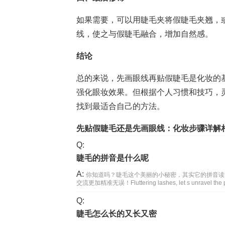
如果需要，可以用睫毛夹将假睫毛夹翘，
线，使之与假睫毛融合，增加自然感。
结论
总的来说，先画眼线再贴假睫毛是化妆的
强化眼妆效果。但根据个人习惯和技巧，
找到最适合自己的方法。
先贴假睫毛还是先画眼线：化妆步骤详解
Q:
睫毛的拼音是什么呢
A:
你知道吗？睫毛这个美丽的小秘密，其实它的拼音读
交流更加精准无误！Fluttering lashes, let s unravel the pr
Q:
睫毛怎么长的又长又密