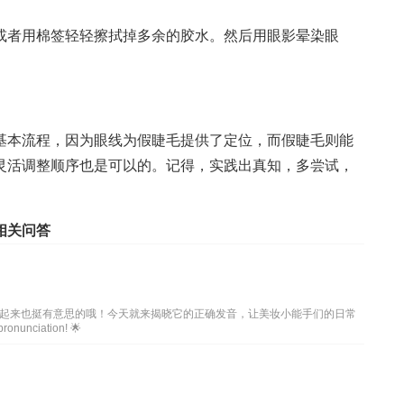
或者用棉签轻轻擦拭掉多余的胶水。然后用眼影晕染眼
基本流程，因为眼线为假睫毛提供了定位，而假睫毛则能
灵活调整顺序也是可以的。记得，实践出真知，多尝试，
相关问答
起来也挺有意思的哦！今天就来揭晓它的正确发音，让美妆小能手们的日常
onunciation! 🌟