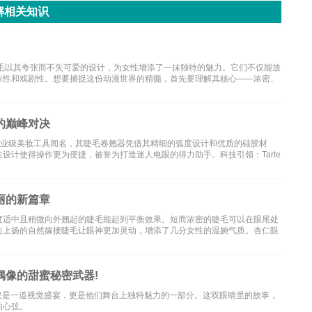
解相关知识
睫毛以其夸张而不失可爱的设计，为女性增添了一抹独特的魅力。它们不仅能放
味性和戏剧性。想要捕捉这份动漫世界的精髓，首先要理解其核心——浓密、
的巅峰对决
an Decay以专业级美妆工具闻名，其睫毛卷翘器凭借其精细的弧度设计和优质的硅胶材
设计使得操作更为便捷，被誉为打造迷人电眼的得力助手。科技引领：Tarte
丽的新篇章
度适中且稍微向外翘起的睫毛能起到平衡效果。短而浓密的睫毛可以在眼尾处
向上扬的自然嫁接睫毛让眼神更加灵动，增添了几分女性的温婉气质。杏仁眼
偶像的甜蜜秘密武器!
仅是一道视觉盛宴，更是他们舞台上独特魅力的一部分。这双眼睛里的故事，
的心弦。