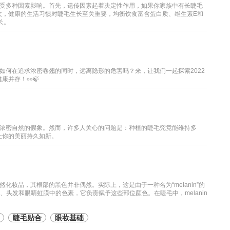
受多种因素影响。首先，遗传因素起着决定性作用，如果你家族中有长睫毛
次，健康的生活习惯对睫毛生长至关重要，均衡饮食富含蛋白质、维生素E和
长。
如何在追求浓密卷翘的同时，远离隐形的危害吗？来，让我们一起探索2022
并存！👀🍃
浓密自然的假象。然而，许多人关心的问题是：种植的睫毛究竟能维持多
让你的美丽持久如新。
化妆品，其根部的黑色并非偶然。实际上，这是由于一种名为“melanin”的
肤、头发和眼睛虹膜中的色素，它负责赋予这些部位颜色。在睫毛中，melanin
睫毛贴合
眼妆基础