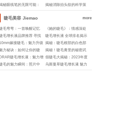
一招教你轻松鉴别！🔍官
宝藏！它真的适合所有人
揭秘眼线笔的无限可能：
揭秘消除抬头纹的科学策
方网站验证指南🌟
吗？🔍
不仅仅画眼线那么简单!
略
睫毛美容
Jiemao
more
睫毛弯弯：一首唤醒记忆
《她的睫毛》：情感深处
的旋律
的细腻描绘
睫毛增长液品牌推荐 寻找
睫毛增长液 全球排名揭示
持久美丽的秘密武器
的秘密武器
10mm嫁接睫毛：魅力升级
揭秘：睫毛根部的白色部
的艺术之作
分究竟是什么？
魅力秘诀：如何让你的睫
揭秘！睫毛膏里的秘密武
毛浓密且纤长
器：哪些成分可能潜藏危
DRAR睫毛增长液：魅力增
假睫毛大揭秘：2023年度
险？
长的秘密武器
材质大比拼，选对你的闪
睫毛的魅力瞬间：照片中
乌斯曼草睫毛增长液 魅力
亮眼眸!
的温柔与风情
增长的秘密武器