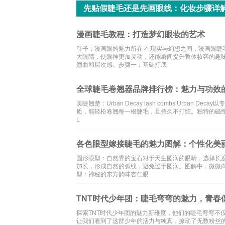
先贴假睫毛还是先画眼线：化妆步骤详
漫画睫毛教程：打造梦幻眼妆的艺术
引子：漫画眼的魅力所在 在现实与幻想之间，漫画眼
大眼睛，使眼神更加灵动，还能瞬间提升整体妆容的趣
翘曲和层次感。步骤一：基础打底
全球睫毛卷翘器品牌排行榜：魅力与功效
美睫翘楚：Urban Decay lash combs Urb
质，能轻松卷翘每一根睫毛，且持久不打结。独特的磁性
L
各色眼型嫁接睫毛的魅力图解：个性化美
圆形眼型：自然界的宝石对于天生圆润的眼睛，选择长
加长，形成自然的弧线，避免过于圆润。图解中，微微
型：神秘的东方韵味杏仁眼
TNT时代少年团：睫毛弯弯的魅力，青春
探索TNT时代少年团的魅力新维度，他们的睫毛弯弯不
让我们看到了这群少年的活力与纯真，撩动了无数粉丝