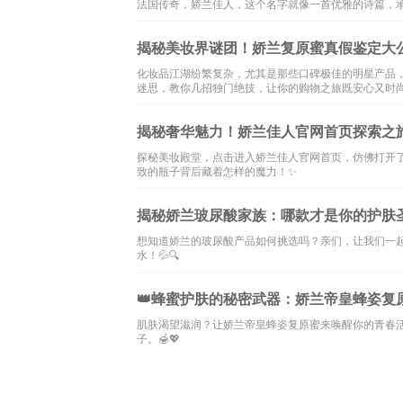
法国传奇，娇兰佳人，这个名字就像一首优雅的诗篇，承
揭秘美妆界谜团！娇兰复原蜜真假鉴定大公开
化妆品江湖纷繁复杂，尤其是那些口碑极佳的明星产品
迷思，教你几招独门绝技，让你的购物之旅既安心又时尚！
揭秘奢华魅力！娇兰佳人官网首页探索之旅
探秘美妆殿堂，点击进入娇兰佳人官网首页，仿佛打开了
致的瓶子背后藏着怎样的魔力！✨
揭秘娇兰玻尿酸家族：哪款才是你的护肤圣
想知道娇兰的玻尿酸产品如何挑选吗？亲们，让我们一
水！💦🔍
👑蜂蜜护肤的秘密武器：娇兰帝皇蜂姿复原
肌肤渴望滋润？让娇兰帝皇蜂姿复原蜜来唤醒你的青春活
子。🍯💖