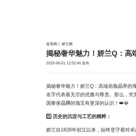
美容网
美
壹美网
》
娇兰网
揭秘奢华魅力！娇兰Q：高端
2026-06-01 12:02:40
发布
揭秘奢华魅力！娇兰Q：高端
化妆品
界的瑰
名字代表着无尽的优雅与尊贵。那么，究
国奢侈
品牌
的瑰宝有更深的认识！👑💎
1️⃣ 历史的沉淀与工艺的精粹：
娇兰自1828年创立以来，始终坚守着对