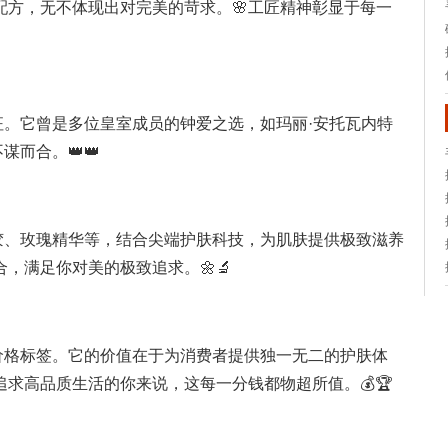
配方，无不体现出对完美的苛求。🌸工匠精神彰显于每一
征。它曾是多位皇室成员的钟爱之选，如玛丽·安托瓦内特
而合。👑👑
胶、玫瑰精华等，结合尖端护肤科技，为肌肤提供极致滋养
，满足你对美的极致追求。🌼🔬
价格标签。它的价值在于为消费者提供独一无二的护肤体
求高品质生活的你来说，这每一分钱都物超所值。💰🏆