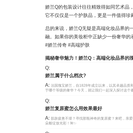
娇兰Q的包装设计往往精致得如同艺术品
它不仅仅是一个护肤品，更是一件值得珍藏
总的来说，娇兰Q无疑是高端化妆品界的
融。如果你的美妆柜中正缺少一份奢华的承
#娇兰传奇 #高端护肤
揭秘奢华魅力！娇兰Q：高端化妆品界的瑰
Q:
娇兰属于什么档次?
A:
法国瑰宝娇兰，自1828年成立以来，以其卓越品
于哪个等级的奢华？今天，就让我们一起深入探讨这个备受
Q:
娇兰复原蜜怎么用效果最好
A:
肌肤疲惫不堪？寻找那瓶神奇的复原蜜？来吧，亲爱
朵般绽放光彩！🌺✨