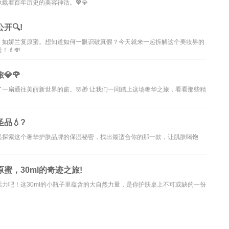
载着百年历史的美容神话。💖💎
🔍!
，如娇兰复原蜜。想知道如何一眼识破真假？今天就来一起拆解这个美妆界的
💄💸
🌹
一扇通往美丽新世界的窗。🌸🎁 让我们一同踏上这场奢华之旅，看看那些精
品💧?
起探索这个奢华护肤品牌的保湿秘密，找出最适合你的那一款，让肌肤喝饱
蜜，30ml的奇迹之旅!
力吧！这30ml的小瓶子里蕴含的大自然力量，是你护肤桌上不可或缺的一份