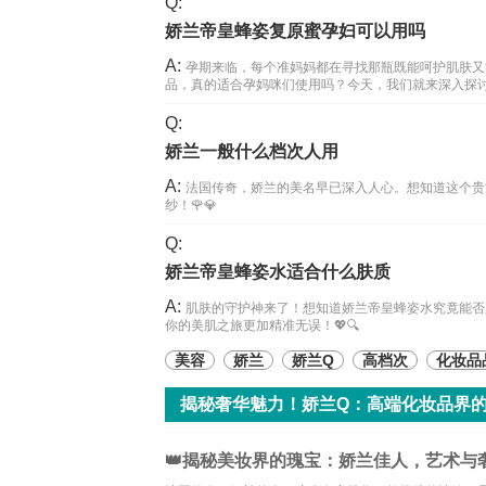
Q:
娇兰帝皇蜂姿复原蜜孕妇可以用吗
A:
孕期来临，每个准妈妈都在寻找那瓶既能呵护肌肤又
品，真的适合孕妈咪们使用吗？今天，我们就来深入探讨
Q:
娇兰一般什么档次人用
A:
法国传奇，娇兰的美名早已深入人心。想知道这个贵
纱！🌹💎
Q:
娇兰帝皇蜂姿水适合什么肤质
A:
肌肤的守护神来了！想知道娇兰帝皇蜂姿水究竟能否
你的美肌之旅更加精准无误！💖🔍
美容
娇兰
娇兰Q
高档次
化妆品
揭秘奢华魅力！娇兰Q：高端化妆品界的
👑揭秘美妆界的瑰宝：娇兰佳人，艺术与