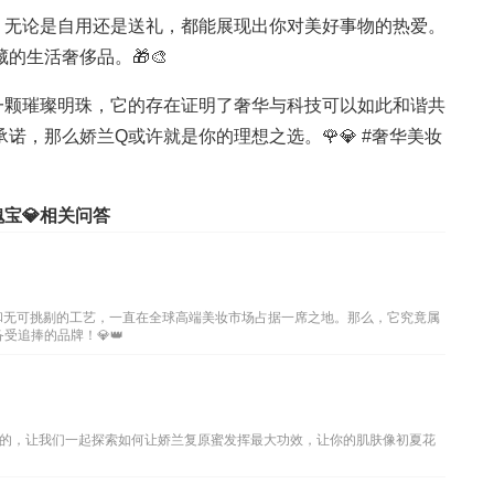
，无论是自用还是送礼，都能展现出你对美好事物的热爱。
的生活奢侈品。🎁🎨
一颗璀璨明珠，它的存在证明了奢华与科技可以如此和谐共
诺，那么娇兰Q或许就是你的理想之选。🌹💎 #奢华美妆
宝💎相关问答
质和无可挑剔的工艺，一直在全球高端美妆市场占据一席之地。那么，它究竟属
追捧的品牌！💎👑
的，让我们一起探索如何让娇兰复原蜜发挥最大功效，让你的肌肤像初夏花