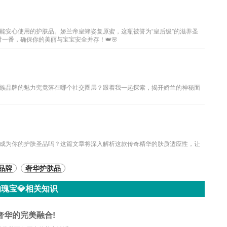
能安心使用的护肤品。娇兰帝皇蜂姿复原蜜，这瓶被誉为“皇后级”的滋养圣
一番，确保你的美丽与宝宝安全并存！👑🌸
族品牌的魅力究竟落在哪个社交圈层？跟着我一起探索，揭开娇兰的神秘面
成为你的护肤圣品吗？这篇文章将深入解析这款传奇精华的肤质适应性，让
品牌
奢华护肤品
瑰宝💎相关知识
奢华的完美融合!