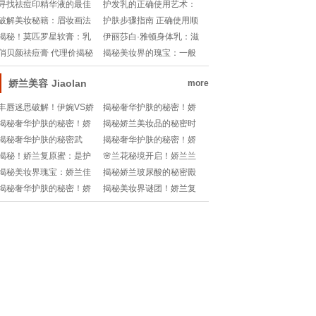
密瑰宝
面膜：性价比之选
寻找祛痘印精华液的最佳
护发乳的正确使用艺术：
选择：品牌推荐与功效解
视频教程指南
破解美妆秘籍：眉妆画法
护肤步骤指南 正确使用顺
析
的理论与实战解析!
序与产品推荐
揭秘！莫匹罗星软膏：乳
伊丽莎白·雅顿身体乳：滋
房护理新选择？!
润之王的秘密揭晓💧💖
俏贝颜祛痘膏 代理价揭秘
揭秘美妆界的瑰宝：一般
与商业机遇
化妆水，你的肌肤守护
神！
娇兰美容
Jiaolan
more
丰唇迷思破解！伊婉VS娇
揭秘奢华护肤的秘密！娇
兰，哪款唇膏才是你的秘
兰玻尿酸价格大揭秘💰💎
揭秘奢华护肤的秘密！娇
揭秘娇兰美妆品的秘密时
密武器？💄🔥
兰复原蜜的成分宝典💎💧
间线：生产日期解读指南
揭秘奢华护肤的秘密武
揭秘奢华护肤的秘密！娇
💎!
器：娇兰复原蜜的魔法成
兰玻尿酸价目表一览💖💰
揭秘！娇兰复原蜜：是护
🌸兰花秘境开启！娇兰兰
分🔍!
肤救星还是潜在隐患？🤔
花油沙龙版，奢华护肤新
揭秘美妆界瑰宝：娇兰佳
揭秘娇兰玻尿酸的秘密殿
💖
篇章🌹
人官网账号全解析🔍👑
堂：肌肤喝饱水的魔法地
揭秘奢华护肤的秘密！娇
揭秘美妆界谜团！娇兰复
图!
兰：法国玻尿酸传奇🌟
原蜜三代真假大曝光🔍!