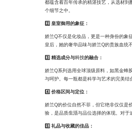
都蕴含着百年传承的精湛技艺，从选材到
个细节之中。
2️⃣ 皇室御用的象征：
娇兰Q不仅是化妆品，更是一种身份的象
皇后，她的奢华品味与娇兰Q的贵族血统不谋
3️⃣ 精选成分与
科技
的融合：
娇兰Q系列选用全球顶级原料，如黑金蜂
与呵护。每一瓶都是科学与艺术的完美结合
4️⃣ 价格区间与定位：
娇兰Q的价位自然不菲，但它绝非仅仅是
验，是品质
生活
与品位选择的体现。对于追
5️⃣ 礼品与收藏的佳品：