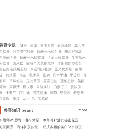
联系我们
SITEMAP
美容专题
皱纹
痘印
透明质酸
夫西地酸
莫匹罗
星软膏
阿昔洛韦软膏
糠酸莫米松乳膏
酮康唑乳膏
溶菌酶乳膏
糠酸莫米松软膏
卡泊三醇软膏
复方氟米
松软膏
卤米松
皱波角叉菜提取物
非那雄胺喷雾剂
更昔洛韦眼用凝胶
米诺地尔搽剂
觅光胶原炮
熊果
苷
黄芪霜
皂基
乳木果
且初
乳木果油
果冻胶
修
丽可
草莓籽油
玉龙茶香
霍霍巴油
蓝铜胜肽
芙丽
芳丝
露得清
根皮素
果酸换肤
泊紫汀兰
脱羧肌
肽
比亚芬
阿甘油
阿芙精油
雅萌
纪梵希
希思黎
科颜氏
雅漾
whoo后
宝格丽
美容知识
beaut
more
💄唇釉VS唇彩：哪个才是
🍓草莓籽油的秘密花园：
你妆容的秘密武器？💄
颜色选择的艺术与功效图
海藻面膜：海洋护肤的秘
经济实惠的美白补水淡斑
解💖