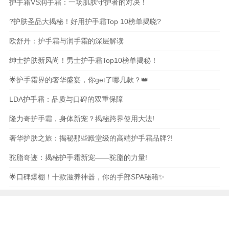
护手霜VS润手霜：一场肌肤守护者的对决！
?护肤圣品大揭秘！好用护手霜Top 10榜单揭晓?
欧舒丹：护手霜与润手霜的深层解读
绅士护肤新风尚！男士护手霜Top10榜单揭秘！
🌟护手霜界的奢华盛宴，你get了哪几款？👑
LDA护手霜：品质与口碑的双重保障
隆力奇护手霜，身体新宠？揭秘跨界使用大法!
奢华护肤之旅：揭秘那些殿堂级的高端护手霜品牌?!
驼脂奇迹：揭秘护手霜新宠——驼脂的力量!
🌟口碑爆棚！十款滋养神器，你的手部SPA秘籍✨
本站内容和图片均来自互联网,仅供读者参考,请勿转载
与分享，如有内容和图片有误或者涉及侵权请及时联系
本站处理。