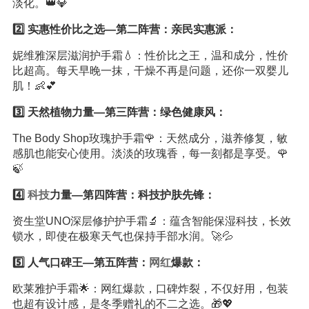
淡化。👑💎
2️⃣ 实惠性价比之选—第二阵营：亲民实惠派：
妮维雅深层滋润护手霜💧：性价比之王，温和成分，性价
比超高。每天早晚一抹，干燥不再是问题，还你一双婴儿
肌！👶💕
3️⃣ 天然植物力量—第三阵营：绿色健康风：
The Body Shop玫瑰护手霜🌹：天然成分，滋养修复，敏
感肌也能安心使用。淡淡的玫瑰香，每一刻都是享受。🌹
🍃
4️⃣
科技
力量—第四阵营：科技护肤先锋：
资生堂UNO深层修护护手霜🔬：蕴含智能保湿科技，长效
锁水，即使在极寒天气也保持手部水润。🚀💦
5️⃣ 人气口碑王—第五阵营：
网红
爆款：
欧莱雅护手霜🌟：网红爆款，口碑炸裂，不仅好用，包装
也超有设计感，是冬季赠礼的不二之选。🎁💖