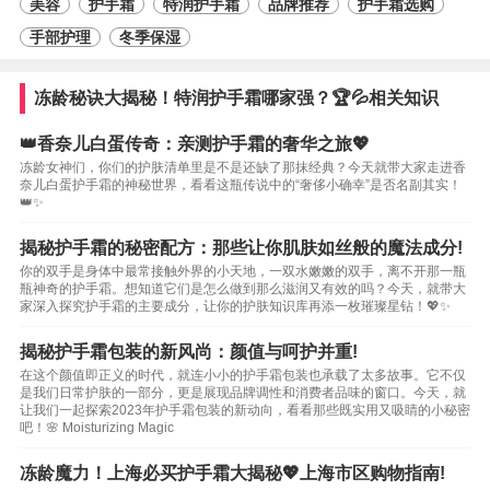
美容
护手霜
特润护手霜
品牌推荐
护手霜选购
手部护理
冬季保湿
冻龄秘诀大揭秘！特润护手霜哪家强？🏆💦相关知识
👑香奈儿白蛋传奇：亲测护手霜的奢华之旅💖
冻龄女神们，你们的护肤清单里是不是还缺了那抹经典？今天就带大家走进香
奈儿白蛋护手霜的神秘世界，看看这瓶传说中的“奢侈小确幸”是否名副其实！
👑✨
揭秘护手霜的秘密配方：那些让你肌肤如丝般的魔法成分!
你的双手是身体中最常接触外界的小天地，一双水嫩嫩的双手，离不开那一瓶
瓶神奇的护手霜。想知道它们是怎么做到那么滋润又有效的吗？今天，就带大
家深入探究护手霜的主要成分，让你的护肤知识库再添一枚璀璨星钻！💖✨
揭秘护手霜包装的新风尚：颜值与呵护并重!
在这个颜值即正义的时代，就连小小的护手霜包装也承载了太多故事。它不仅
是我们日常护肤的一部分，更是展现品牌调性和消费者品味的窗口。今天，就
让我们一起探索2023年护手霜包装的新动向，看看那些既实用又吸睛的小秘密
吧！🌸 Moisturizing Magic
冻龄魔力！上海必买护手霜大揭秘💖上海市区购物指南!