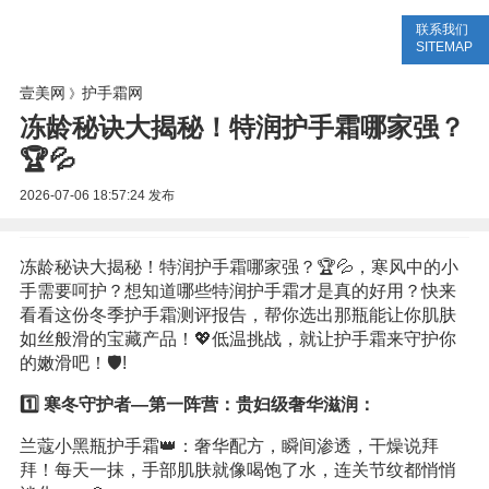
联系我们
美容网
美容大全
美容知识
SITEMAP
壹美网
护手霜网
》
冻龄秘诀大揭秘！特润护手霜哪家强？
🏆💦
2026-07-06 18:57:24
发布
冻龄秘诀大揭秘！特润护手霜哪家强？🏆💦，寒风中的小
手需要呵护？想知道哪些特润护手霜才是真的好用？快来
看看这份冬季护手霜测评报告，帮你选出那瓶能让你肌肤
如丝般滑的宝藏产品！💖低温挑战，就让护手霜来守护你
的嫩滑吧！🛡️!
1️⃣ 寒冬守护者—第一阵营：贵妇级奢华滋润：
兰蔻小黑瓶护手霜👑：奢华配方，瞬间渗透，干燥说拜
拜！每天一抹，手部肌肤就像喝饱了水，连关节纹都悄悄