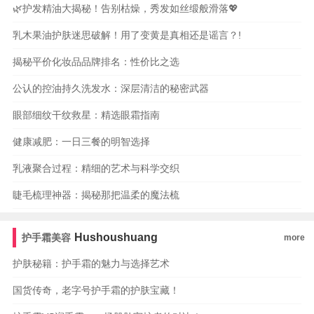
🌿护发精油大揭秘！告别枯燥，秀发如丝缎般滑落💖
乳木果油护肤迷思破解！用了变黄是真相还是谣言？!
揭秘平价化妆品品牌排名：性价比之选
公认的控油持久洗发水：深层清洁的秘密武器
眼部细纹干纹救星：精选眼霜指南
健康减肥：一日三餐的明智选择
乳液聚合过程：精细的艺术与科学交织
睫毛梳理神器：揭秘那把温柔的魔法梳
Hushoushuang
护手霜美容
more
护肤秘籍：护手霜的魅力与选择艺术
国货传奇，老字号护手霜的护肤宝藏！