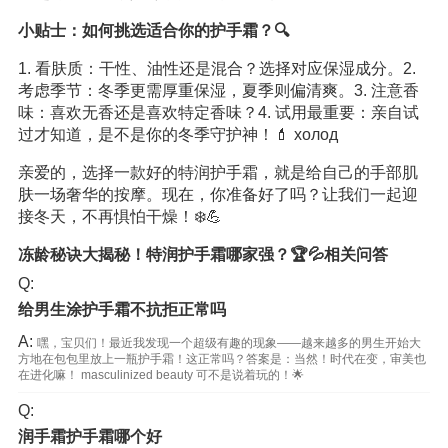
小贴士：如何挑选适合你的护手霜？🔍
1. 看肤质：干性、油性还是混合？选择对应保湿成分。2.
考虑季节：冬季更需厚重保湿，夏季则偏清爽。3. 注意香
味：喜欢无香还是喜欢特定香味？4. 试用最重要：亲自试
过才知道，是不是你的冬季守护神！💄 холод️
亲爱的，选择一款好的特润护手霜，就是给自己的手部肌
肤一场奢华的按摩。现在，你准备好了吗？让我们一起迎
接冬天，不再惧怕干燥！❄️💪
冻龄秘诀大揭秘！特润护手霜哪家强？🏆💦相关问答
Q:
给男生涂护手霜不抗拒正常吗
A:
嘿，宝贝们！最近我发现一个超级有趣的现象——越来越多的男生开始大
方地在包包里放上一瓶护手霜！这正常吗？答案是：当然！时代在变，审美也
在进化嘛！ masculinized beauty 可不是说着玩的！🌟
Q:
润手霜护手霜哪个好