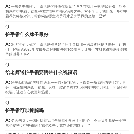
A:
干燥冬季来临，手部肌肤的呼唤你听见了吗？寻找那一瓶能赋予双手丝滑
触感的护手霜，就像寻找爱情中的那双温暖之手。💖❄️ 今天，我们来一场护手
霜界的终极对决，帮你揭秘哪些润手霜才是护手界的翘楚！🏆🌟
Q:
护手霜什么牌子最好
A:
寒冬将至，你的手部肌肤准备好了吗？寻找那一抹温柔呵护？来吧，让我
们一起揭晓2023年度最受欢迎的护手霜Top榜单，让每一寸肌肤都能感受到奢
华的滋养！❄️💕
Q:
给老师送护手霜要附带什么祝福语
A:
给辛勤耕耘的老师们送上一份特别的礼物，不仅是一瓶滋润的护手霜，更
是一份深情的感恩与祝愿。选择一款适合教师职业的护手霜，附上一句贴心的
祝福，让这份心意更加温暖。
Q:
护手霜可以擦腿吗
A:
冬天来临，干燥困扰着我们全身每个角落？别担心，今天我要揭秘一个护
肤小秘密：护手霜除了滋润双手，竟然还能擦腿？！?