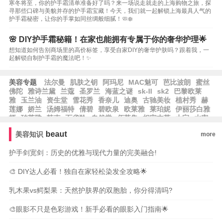
寒冬将至，你的护手霜清单准备好了吗？来一场说走就走的上海购物之旅，探
寻那些口碑与美貌并存的护手霜宝藏！今天，我们就一起解锁上海最具人气的
护手霜秘密，让你的手掌如同丝绸般细腻！🧼❄️
🌸 DIY护手霜秘籍！在家也能拥有专属于你的奢华护理🌟
想知道如何告别商场里的高价标签，享受自家DIY的奢华护肤吗？跟着我，一
起解锁自制护手霜的魔法吧！✨
美容专题
法尔曼
肌肤之钥
阿玛尼
MAC魅可
芭比波朗
蜜丝
佛陀
雅诗兰黛
兰蔻
圣罗兰
海蓝之谜
sk-II
sk2
巴黎欧莱
雅
玉兰油
资生堂
雪花秀
香奈儿
迪奥
古驰美妆
植村秀
赫
莲娜
娇兰
汤姆福特
倩碧
碧欧泉
欧莱雅
莱珀妮
伊丽莎白雅
顿
珀莱雅
韩束
百雀羚
自然堂
佰草集
相宜本草
大宝
水密
码
郁美净
隆力奇
卡姿兰
纽西之谜
方里
兰芝
爱茉莉
尔木
beaut
美容知识
more
萄
无人区玫瑰
观夏
护手剑宽剑：历史的优雅与现代力量的完美融合!
🎨 DIY达人必看！独自在家轻松染发全攻略🌟
乳木果vs鳄梨果：天然护肤界的双胞胎，你分得清吗?
🎨眼影不只是色彩游戏！新手必看的眼影入门指南🌟