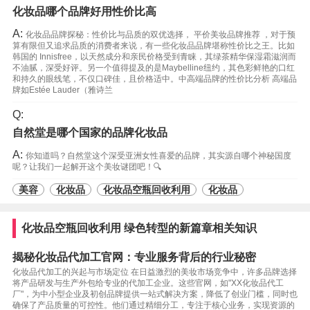
化妆品哪个品牌好用性价比高
A:
化妆品品牌探秘：性价比与品质的双优选择， 平价美妆品牌推荐 ，对于预
算有限但又追求品质的消费者来说，有一些化妆品品牌堪称性价比之王。比如
韩国的 Innisfree，以天然成分和亲民价格受到青睐，其绿茶精华保湿霜滋润而
不油腻，深受好评。另一个值得提及的是Maybelline纽约，其色彩鲜艳的口红
和持久的眼线笔，不仅口碑佳，且价格适中。中高端品牌的性价比分析 高端品
牌如Estée Lauder（雅诗兰
Q:
自然堂是哪个国家的品牌化妆品
A:
你知道吗？自然堂这个深受亚洲女性喜爱的品牌，其实源自哪个神秘国度
呢？让我们一起解开这个美妆谜团吧！🔍
美容
化妆品
化妆品空瓶回收利用
化妆品
化妆品空瓶回收利用 绿色转型的新篇章相关知识
揭秘化妆品代加工官网：专业服务背后的行业秘密
化妆品代加工的兴起与市场定位 在日益激烈的美妆市场竞争中，许多品牌选择
将产品研发与生产外包给专业的代加工企业。这些官网，如"XX化妆品代工
厂"，为中小型企业及初创品牌提供一站式解决方案，降低了创业门槛，同时也
确保了产品质量的可控性。他们通过精细分工，专注于核心业务，实现资源的