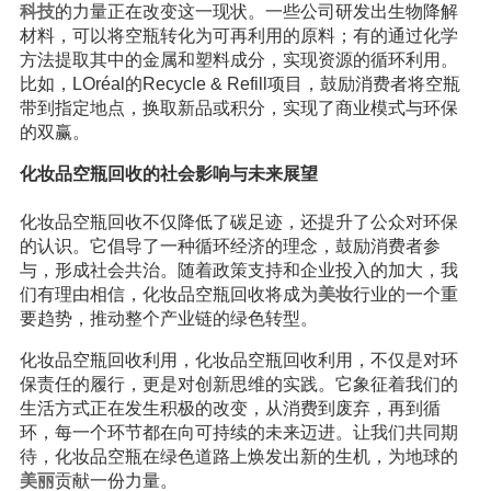
科技
的力量正在改变这一现状。一些公司研发出生物降解
材料，可以将空瓶转化为可再利用的原料；有的通过化学
方法提取其中的金属和塑料成分，实现资源的循环利用。
比如，LOréal的Recycle & Refill项目，鼓励消费者将空瓶
带到指定地点，换取新品或积分，实现了商业模式与环保
的双赢。
化妆品空瓶回收的社会影响与未来展望
化妆品空瓶回收不仅降低了碳足迹，还提升了公众对环保
的认识。它倡导了一种循环经济的理念，鼓励消费者参
与，形成社会共治。随着政策支持和企业投入的加大，我
们有理由相信，化妆品空瓶回收将成为
美妆
行业的一个重
要趋势，推动整个产业链的绿色转型。
化妆品空瓶回收利用，化妆品空瓶回收利用，不仅是对环
保责任的履行，更是对创新思维的实践。它象征着我们的
生活方式正在发生积极的改变，从消费到废弃，再到循
环，每一个环节都在向可持续的未来迈进。让我们共同期
待，化妆品空瓶在绿色道路上焕发出新的生机，为地球的
美丽
贡献一份力量。