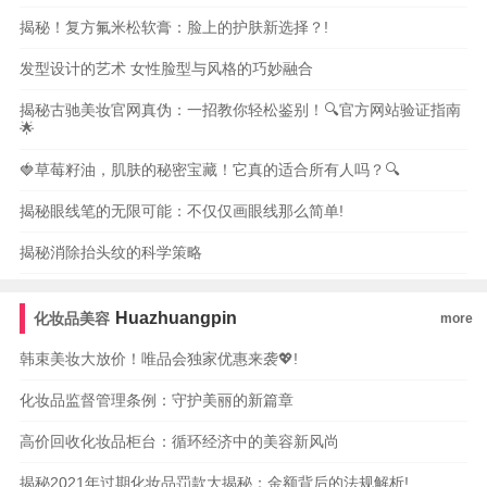
揭秘！复方氟米松软膏：脸上的护肤新选择？!
发型设计的艺术 女性脸型与风格的巧妙融合
揭秘古驰美妆官网真伪：一招教你轻松鉴别！🔍官方网站验证指南
🌟
🍓草莓籽油，肌肤的秘密宝藏！它真的适合所有人吗？🔍
揭秘眼线笔的无限可能：不仅仅画眼线那么简单!
揭秘消除抬头纹的科学策略
Huazhuangpin
化妆品美容
more
韩束美妆大放价！唯品会独家优惠来袭💖!
化妆品监督管理条例：守护美丽的新篇章
高价回收化妆品柜台：循环经济中的美容新风尚
揭秘2021年过期化妆品罚款大揭秘：金额背后的法规解析!