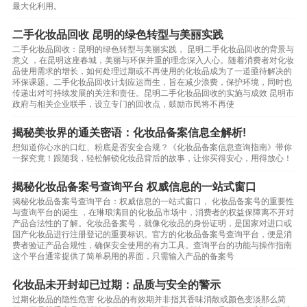
最大化利用。
二手化妆品回收 昆明的绿色转型与美丽实践
二手化妆品回收：昆明的绿色转型与美丽实践， 昆明二手化妆品回收的背景与
意义 ，在昆明这座春城，美丽与环保并重的理念深入人心。随着消费者对化妆
品使用需求的增长，如何处理过期或不再使用的化妆品成为了一道亟待解决的
环保课题。二手化妆品回收计划应运而生，旨在减少浪费，保护环境，同时也
传递出对可持续发展的关注和责任。昆明二手化妆品回收的实施与成效 昆明市
政府与相关企业联手，设立专门的回收点，鼓励市民将不再使
揭秘美妆界的通关密语：化妆品备案信息全解析!
想知道你心水的口红、粉底是否安全合规？《化妆品备案信息查询指南》带你
一探究竟！跟随我，轻松解锁化妆品背后的故事，让你买得安心，用得放心！
揭秘化妆品备案号查询平台 权威信息的一站式窗口
揭秘化妆品备案号查询平台：权威信息的一站式窗口， 化妆品备案号的重要性
与查询平台的诞生 ，在琳琅满目的化妆品市场中，消费者的权益保障离不开对
产品合法性的了解。化妆品备案号，就像化妆品的身份证明，是国家对进口或
国产化妆品进行注册登记的重要标识。官方的化妆品备案号查询平台，便是消
费者验证产品合规性，确保安全使用的有力工具。查询平台的功能与操作指南
这个平台通常提供了简单易用的界面，只需输入产品的备案号
化妆品未开封却已过期：品质与安全的警示
过期化妆品的隐性危害 化妆品的有效期并非指其香味消散或颜色变淡那么简