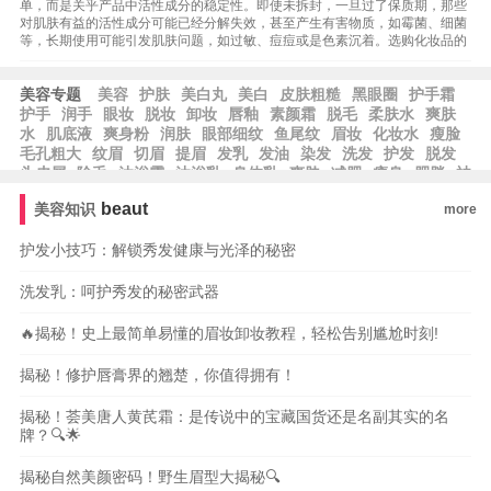
单，而是关乎产品中活性成分的稳定性。即使未拆封，一旦过了保质期，那些
对肌肤有益的活性成分可能已经分解失效，甚至产生有害物质，如霉菌、细菌
等，长期使用可能引发肌肤问题，如过敏、痘痘或是色素沉着。选购化妆品的
美容专题
美容
护肤
美白丸
美白
皮肤粗糙
黑眼圈
护手霜
护手
润手
眼妆
脱妆
卸妆
唇釉
素颜霜
脱毛
柔肤水
爽肤
水
肌底液
爽身粉
润肤
眼部细纹
鱼尾纹
眉妆
化妆水
瘦脸
毛孔粗大
纹眉
切眉
提眉
发乳
发油
染发
洗发
护发
脱发
头皮屑
除毛
沐浴露
沐浴乳
身体乳
爽肤
减肥
瘦身
肥胖
祛
皱
祛斑
beaut
美容知识
more
护发小技巧：解锁秀发健康与光泽的秘密
洗发乳：呵护秀发的秘密武器
🔥揭秘！史上最简单易懂的眉妆卸妆教程，轻松告别尴尬时刻!
揭秘！修护唇膏界的翘楚，你值得拥有！
揭秘！荟美唐人黄芪霜：是传说中的宝藏国货还是名副其实的名
牌？🔍🌟
揭秘自然美颜密码！野生眉型大揭秘🔍