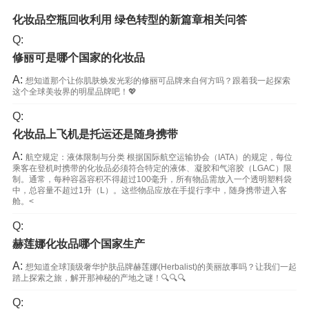
化妆品空瓶回收利用 绿色转型的新篇章相关问答
Q:
修丽可是哪个国家的化妆品
A:
想知道那个让你肌肤焕发光彩的修丽可品牌来自何方吗？跟着我一起探索
这个全球美妆界的明星品牌吧！💖
Q:
化妆品上飞机是托运还是随身携带
A:
航空规定：液体限制与分类 根据国际航空运输协会（IATA）的规定，每位
乘客在登机时携带的化妆品必须符合特定的液体、凝胶和气溶胶（LGAC）限
制。通常，每种容器容积不得超过100毫升，所有物品需放入一个透明塑料袋
中，总容量不超过1升（L）。这些物品应放在手提行李中，随身携带进入客
舱。<
Q:
赫莲娜化妆品哪个国家生产
A:
想知道全球顶级奢华护肤品牌赫莲娜(Herbalist)的美丽故事吗？让我们一起
踏上探索之旅，解开那神秘的产地之谜！🔍🔍🔍
Q: