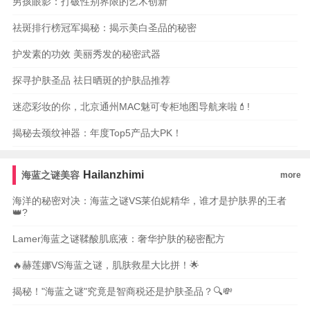
男孩眼影：打破性别界限的艺术创新
祛斑排行榜冠军揭秘：揭示美白圣品的秘密
护发素的功效 美丽秀发的秘密武器
探寻护肤圣品 祛日晒斑的护肤品推荐
迷恋彩妆的你，北京通州MAC魅可专柜地图导航来啦💄!
揭秘去颈纹神器：年度Top5产品大PK！
Hailanzhimi
海蓝之谜美容
more
海洋的秘密对决：海蓝之谜VS莱伯妮精华，谁才是护肤界的王者
👑?
Lamer海蓝之谜鞣酸肌底液：奢华护肤的秘密配方
🔥赫莲娜VS海蓝之谜，肌肤救星大比拼！🌟
揭秘！"海蓝之谜"究竟是智商税还是护肤圣品？🔍💸