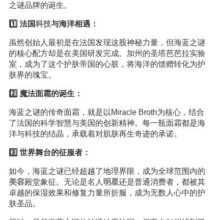
之谜品牌的诞生。
1️⃣ 法国
科技
与海洋相遇：
虽然创始人最初是在法国发现这股神秘力量，但海蓝之谜
的核心配方却是在美国研发完成。加州的圣塔芭芭拉实验
室，成为了这个护肤帝国的心脏，将海洋的馈赠转化为护
肤界的瑰宝。
2️⃣ 魔法面霜的诞生：
海蓝之谜的传奇面霜，就是以Miracle Broth为核心，结合
了法国的科学智慧与美国的创新精神。每一瓶面霜都是海
洋与科技的结晶，承载着对肌肤再生奇迹的承诺。
3️⃣ 世界舞台的征服者：
如今，海蓝之谜已经超越了地理界限，成为全球范围内的
美容
殿堂象征。无论是名人
明星
还是普通消费者，都被其
卓越的保湿效果和修复力量所折服，成为无数人心中的护
肤圣品。