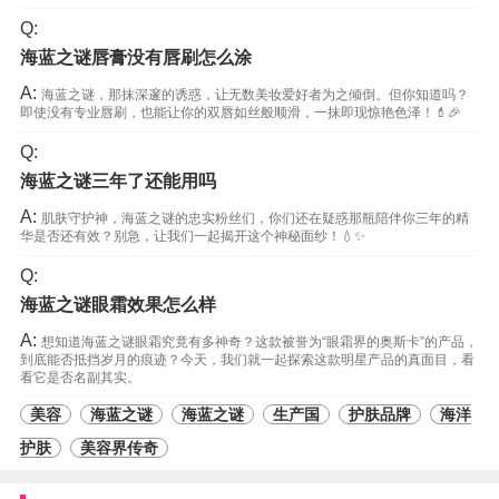
Q:
海蓝之谜唇膏没有唇刷怎么涂
A:
海蓝之谜，那抹深邃的诱惑，让无数美妆爱好者为之倾倒。但你知道吗？
即使没有专业唇刷，也能让你的双唇如丝般顺滑，一抹即现惊艳色泽！💄🎉
Q:
海蓝之谜三年了还能用吗
A:
肌肤守护神，海蓝之谜的忠实粉丝们，你们还在疑惑那瓶陪伴你三年的精
华是否还有效？别急，让我们一起揭开这个神秘面纱！💧✨
Q:
海蓝之谜眼霜效果怎么样
A:
想知道海蓝之谜眼霜究竟有多神奇？这款被誉为“眼霜界的奥斯卡”的产品，
到底能否抵挡岁月的痕迹？今天，我们就一起探索这款明星产品的真面目，看
看它是否名副其实。
美容
海蓝之谜
海蓝之谜
生产国
护肤品牌
海洋
护肤
美容界传奇