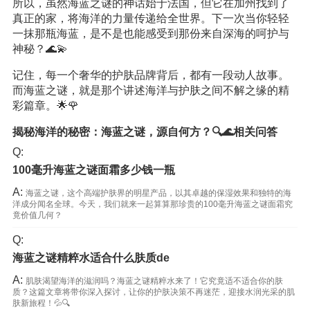
所以，虽然海蓝之谜的神话始于法国，但它在加州找到了
真正的家，将海洋的力量传递给全世界。下一次当你轻轻
一抹那瓶海蓝，是不是也能感受到那份来自深海的呵护与
神秘？🌊💫
记住，每一个奢华的护肤品牌背后，都有一段动人故事。
而海蓝之谜，就是那个讲述海洋与护肤之间不解之缘的精
彩篇章。🌟🌹
揭秘海洋的秘密：海蓝之谜，源自何方？🔍🌊相关问答
Q:
100毫升海蓝之谜面霜多少钱一瓶
A:
海蓝之谜，这个高端护肤界的明星产品，以其卓越的保湿效果和独特的海
洋成分闻名全球。今天，我们就来一起算算那珍贵的100毫升海蓝之谜面霜究
竟价值几何？
Q:
海蓝之谜精粹水适合什么肤质de
A:
肌肤渴望海洋的滋润吗？海蓝之谜精粹水来了！它究竟适不适合你的肤
质？这篇文章将带你深入探讨，让你的护肤决策不再迷茫，迎接水润光采的肌
肤新旅程！💦🔍