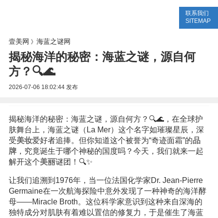
联系我们
美容网
美容大全
美容知识
SITEMAP
壹美网
海蓝之谜网
》
揭秘海洋的秘密：海蓝之谜，源自何
方？🔍🌊
2026-07-06 18:02:44
发布
揭秘海洋的秘密：海蓝之谜，源自何方？🔍🌊，在全球护
肤舞台上，海蓝之谜（La Mer）这个名字如璀璨星辰，深
受
美妆
爱好者追捧。但你知道这个被誉为“奇迹面霜”的
品
牌
，究竟诞生于哪个神秘的国度吗？今天，我们就来一起
解开这个
美丽
谜团！🔍✨
让我们追溯到1976年，当一位法国化学家Dr. Jean-Pierre
Germaine在一次航海探险中意外发现了一种神奇的海洋酵
母——Miracle Broth。这位科学家意识到这种来自深海的
独特成分对肌肤有着难以置信的修复力，于是催生了海蓝