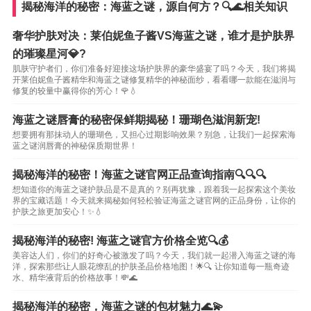
揭秘海洋的秘密：海蓝之谜，源自何方？🔍🌊相关知识
奢华护肤对决：莱伯妮鱼子酱VS海蓝之谜，谁才是护肤界
的璀璨星河💎?
肌肤守护者们，你们准备好迎接这场护肤界的豪华盛宴了吗？今天，我们将揭
开莱伯妮鱼子酱精华和海蓝之谜修复精华的神秘面纱，看看哪一款能在滋润与
修复的较量中赢得你的芳心！🌹💧
海蓝之谜唇膏的秘密保鲜期揭秘！珊瑚色滋润新宠!
想要拥有那抹动人的珊瑚色，又担心过期影响效果？别急，让我们一起探索海
蓝之谜润唇膏的神秘保质期世界！
揭秘海洋的秘密！海蓝之谜官网正品查询指南🔍🔍🔍
想知道你的海蓝之谜护肤品是不是真的？别再犹豫，跟着我一起探索这个美妆
界的宝藏话题！今天就来揭秘如何轻松验证海蓝之谜官网的正品身份，让你的
护肤之旅更加安心！✨💧
揭秘海洋的秘密! 海蓝之谜官方价格全览🔍💰
美容达人们，你们的好奇心被激发了吗？今天，我们就一起潜入海蓝之谜的海
洋，探索那些让人眼花缭乱的护肤圣品价格地图！🌟🔍 让你知道每一瓶奇迹
水、精华液背后的价格故事！💸🌊
揭秘海洋的秘密，海蓝之谜的包材魅力🌊💫