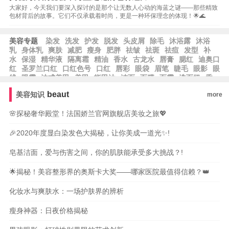
大家好，今天我们要深入探讨的是那个让无数人心动的海蓝之谜——那些精致
包材背后的故事。它们不仅承载着时尚，更是一种环保理念的体现！🌟🌊
美容专题
染发
洗发
护发
脱发
头皮屑
除毛
沐浴露
沐浴
乳
身体乳
爽肤
减肥
瘦身
肥胖
祛皱
祛斑
祛痘
发型
补
水
保湿
精华液
隔离霜
精油
香水
古龙水
唇膏
腮红
迪奥口
红
圣罗兰口红
口红色号
口红
唇彩
眼袋
眉笔
睫毛
眼影
眼
线
眼霜
法式美甲
美甲
指甲油
洁面
面膜
面霜
洗面奶
香
皂
洗手液
beaut
美容知识
more
🌸探秘奢华殿堂！法国娇兰官网旗舰店美妆之旅💖
🎉2020年度显白染发色大揭秘，让你美成一道光✨!
皂基洁面，爱与伤害之间，你的肌肤能承受多大挑战？!
🌟揭秘！美容整形界的奥斯卡大奖——哪家医院最值得信赖？👑
化妆水与爽肤水：一场护肤界的辨析
瘦身神器：日夜价格揭秘