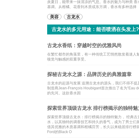
炎夏日，能带来一抹清凉的气息。香水的魅力与种类 
基调。从柑橘、花香到木质或东方调，香水有多种选择
美容
古龙水
古龙水的多元用途：能否喷洒在头发上
古龙水香纸：穿越时空的优雅风尚
在繁忙都市的角落里，有一种传统工艺悄然散发着迷人
嗅觉与触感的双重享受。
探秘古龙水之源：品牌历史的典雅篇章
古龙水的起源与发展 追溯古龙水的源头，我们不得不提
制造商Jean-François Houbigant首次推出了名
的先河。这款香水因
探索世界顶级古龙水 排行榜揭示的独特魅
探索世界顶级古龙水：排行榜揭示的独特魅力， 经典古
水，以其独特的调香技艺和持久的香气，成为了男士们展现自信与
借其优雅的木质基调和柑橘芬芳，长久以来稳居排行榜前
Ford的Black O