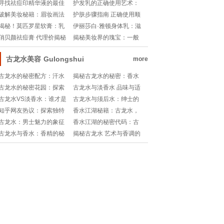
密瑰宝
面膜：性价比之选
寻找祛痘印精华液的最佳
护发乳的正确使用艺术：
选择：品牌推荐与功效解
视频教程指南
破解美妆秘籍：眉妆画法
护肤步骤指南 正确使用顺
析
的理论与实战解析!
序与产品推荐
揭秘！莫匹罗星软膏：乳
伊丽莎白·雅顿身体乳：滋
房护理新选择？!
润之王的秘密揭晓💧💖
俏贝颜祛痘膏 代理价揭秘
揭秘美妆界的瑰宝：一般
与商业机遇
化妆水，你的肌肤守护
神！
古龙水美容
Gulongshui
more
古龙水的秘密配方：汗水
揭秘古龙水的秘密：香水
与香调的艺术融合
艺术中的东方诗意
古龙水的秘密花园：探索
古龙水与淡香水 品味与适
那一抹醉人的芬芳!
用场合的抉择
古龙水VS淡香水：谁才是
古龙水与须后水：绅士的
嗅觉的浪漫赢家？
秘密香水指南
知乎网友热议：探索独特
香水江湖秘籍：古龙水，
魅力的古龙水品牌推荐
男士还是女士的秘密武
古龙水：男士魅力的象征
香水江湖的秘密代码：古
器？
与选择
龙水，淡香水，唤醒你的
古龙水与香水：香精的秘
揭秘古龙水 艺术与香调的
独特魅力香水指南💫!
密较量，谁才是香氛界的
交融
扛把子？!