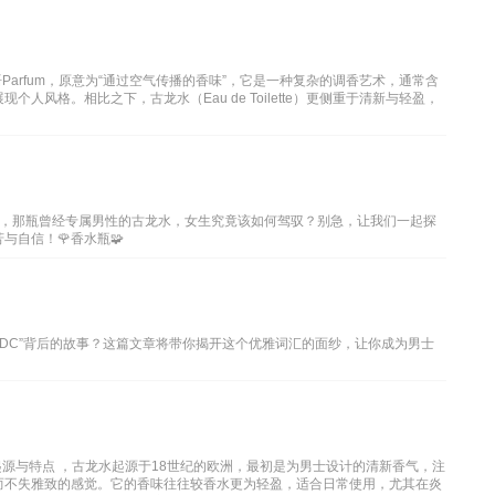
arfum，原意为“通过空气传播的香味”，它是一种复杂的调香艺术，通常含
风格。相比之下，古龙水（Eau de Toilette）更侧重于清新与轻盈，
，那瓶曾经专属男性的古龙水，女生究竟该如何驾驭？别急，让我们一起探
自信！🌹香水瓶🧩
EDC”背后的故事？这篇文章将带你揭开这个优雅词汇的面纱，让你成为男士
源与特点 ，古龙水起源于18世纪的欧洲，最初是为男士设计的清新香气，注
而不失雅致的感觉。它的香味往往较香水更为轻盈，适合日常使用，尤其在炎