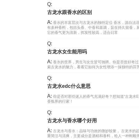
Q:
古龙水跟香水的区别
A:
香水的丰富层次与古龙水的独特定位 香水，源自法语P
有多种香料，包括头香、中香和基调，旨在持久留香，展现个人
它的香气更为清新，挥发性较高，适合日常
Q:
古龙水女生能用吗
A:
香水的世界，男生与女生皆可驰骋。你是否曾好奇过
索古龙水的魅力，看看它如何为女性增添一抹独特的芬芳与
Q:
古龙水edc什么意思
A:
你是否对那些迷人的香气充满好奇？想知道“古龙水
香氛界的行家！
Q:
古龙水与香水哪个好用
A:
古龙水与香水：品味与功效的微妙较量， 古龙水的起
重简洁与清爽，主要成分是酒精和香料，给人一种刚毅