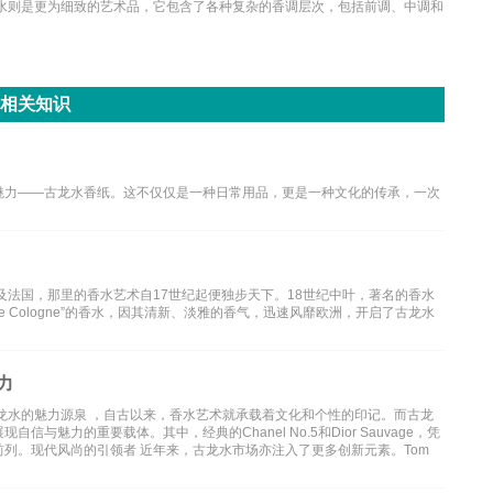
香水则是更为细致的艺术品，它包含了各种复杂的香调层次，包括前调、中调和
?相关知识
魅力——古龙水香纸。这不仅仅是一种日常用品，更是一种文化的传承，一次
及法国，那里的香水艺术自17世纪起便独步天下。18世纪中叶，著名的香水
为“Eau de Cologne”的香水，因其清新、淡雅的香气，迅速风靡欧洲，开启了古龙水
力
龙水的魅力源泉 ，自古以来，香水艺术就承载着文化和个性的印记。而古龙
魅力的重要载体。其中，经典的Chanel No.5和Dior Sauvage，凭
列。现代风尚的引领者 近年来，古龙水市场亦注入了更多创新元素。Tom