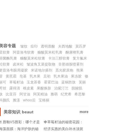
联系我们
SITEMAP
美容专题
皱纹
痘印
透明质酸
夫西地酸
莫匹罗
星软膏
阿昔洛韦软膏
糠酸莫米松乳膏
酮康唑乳膏
溶菌酶乳膏
糠酸莫米松软膏
卡泊三醇软膏
复方氟米
松软膏
卤米松
皱波角叉菜提取物
非那雄胺喷雾剂
更昔洛韦眼用凝胶
米诺地尔搽剂
觅光胶原炮
熊果
苷
黄芪霜
皂基
乳木果
且初
乳木果油
果冻胶
修
丽可
草莓籽油
玉龙茶香
霍霍巴油
蓝铜胜肽
芙丽
芳丝
露得清
根皮素
果酸换肤
泊紫汀兰
脱羧肌
肽
比亚芬
阿甘油
阿芙精油
雅萌
纪梵希
希思黎
科颜氏
雅漾
whoo后
宝格丽
美容知识
beaut
more
💄唇釉VS唇彩：哪个才是
🍓草莓籽油的秘密花园：
你妆容的秘密武器？💄
颜色选择的艺术与功效图
海藻面膜：海洋护肤的秘
经济实惠的美白补水淡斑
解💖