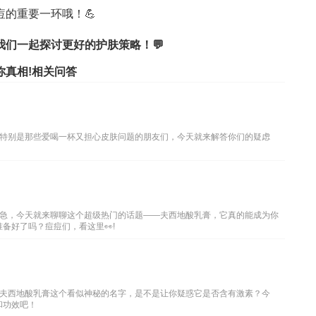
的重要一环哦！💪
们一起探讨更好的护肤策略！💬
你真相!相关问答
特别是那些爱喝一杯又担心皮肤问题的朋友们，今天就来解答你们的疑虑
急，今天就来聊聊这个超级热门的话题——夫西地酸乳膏，它真的能成为你
备好了吗？痘痘们，看这里👀!
夫西地酸乳膏这个看似神秘的名字，是不是让你疑惑它是否含有激素？今
和功效吧！