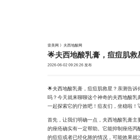
美容网
美
壹美网
》
夫西地酸网
🌟夫西地酸乳膏，痘痘肌救
2026-06-02 09:26:26
发布
🌟夫西地酸乳膏，痘痘肌救星？亲测告诉
吗？今天就来聊聊这个神奇的夫西地酸乳
一起探索它的疗效吧！痘友们，坐稳啦！
首先，让我们明确一点，夫西地酸乳膏主
的痤疮确实有一定帮助。它能抑制痤疮丙
的痘痘或者已经化脓的情况，可能效果就没