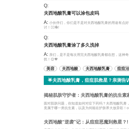
Q:
夫西地酸乳膏可以涂包皮吗
A:
小伙伴们，你们是不是对夫西地酸乳膏的用途有点好
讨！👨‍⚕️🧶!
Q:
夫西地酸乳膏涂了多久洗掉
A:
亲们，是不是每次用完夫西地酸乳膏都在想，这神奇
扰！😌💖
美容
夫西地酸
夫西地酸乳膏
痘痘
🌟夫西地酸乳膏，痘痘肌救星？亲测告
揭秘肌肤守护者：夫西地酸乳膏的抗生素家
面对肌肤问题，你知道如何对症下药吗？夫西地酸乳膏
竟属于哪一类抗生素，以及为何能在护肤界大放异彩！ointm
夫西地酸“逆袭”记：从痘痘恶魔到救星？!