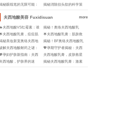
一招教你轻松鉴别！🔍官
宝藏！它真的适合所有人
揭秘眼线笔的无限可能：
揭秘消除抬头纹的科学策
方网站验证指南🌟
吗？🔍
不仅仅画眼线那么简单!
略
夫西地酸美容
Fuxidisuan
more
🔥夫西地酸VS红霉素：谁
揭秘！奥络夫西地酸乳
才是皮肤炎症的救星？决
膏：真相背后的心痛故事...
🌟夫西地酸乳膏，痘痘肌
🌟夫西地酸乳膏：肌肤救
战软膏界的王者！🔥
救星？痘坑修复全解析!
星，性价比揭秘！🌟
揭秘美妆新宠奥络夫西地
揭秘！BF奥络夫西地酸乳
酸乳膏，价格揭秘大公
膏，激素真相大公开！?
破解夫西地酸耐药之谜：
💖孕期守护者揭秘：夫西
开！💖💰
失效后的逆袭策略💡
地酸乳膏，怀孕期间的安
💖孕妇护肤新指南：夫西
夫西地酸乳膏，皮肤救星
全使用指南💖
地酸乳膏，安全使用那些
的秘密期限揭秘!
夫西地酸，护肤界的迷
揭秘夫西地酸乳膏：激素
事儿？!
思？揭秘它对脸的真相...
真相大公开!