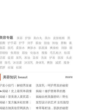
联系我们
SITEMAP
美容专题
美容
护肤
美白丸
美白
皮肤粗糙
黑
眼圈
护手霜
护手
润手
眼妆
脱妆
卸妆
唇釉
素
颜霜
脱毛
柔肤水
爽肤水
肌底液
爽身粉
润肤
眼
部细纹
鱼尾纹
眉妆
化妆水
瘦脸
毛孔粗大
纹眉
切眉
提眉
发乳
发油
染发
洗发
护发
脱发
头皮
屑
除毛
沐浴露
沐浴乳
身体乳
爽肤
减肥
瘦身
肥胖
祛皱
祛斑
美容知识
beaut
more
护发小技巧：解锁秀发健
洗发乳：呵护秀发的秘密
康与光泽的秘密
武器
🔥揭秘！史上最简单易懂
揭秘！修护唇膏界的翘
的眉妆卸妆教程，轻松告
楚，你值得拥有！
揭秘！荟美唐人黄芪霜：
揭秘自然美颜密码！野生
别尴尬时刻!
是传说中的宝藏国货还是
眉型大揭秘🔍
揭秘！复方氟米松软膏：
发型设计的艺术 女性脸型
名副其实的名牌？🔍🌟
脸上的护肤新选择？!
与风格的巧妙融合
揭秘古驰美妆官网真伪：
🍓草莓籽油，肌肤的秘密