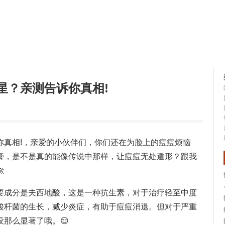
容大全
美容知识
星？亲测告诉你真相!
你真相!，亲爱的小伙伴们，你们还在为脸上的痘痘烦恼
膏，是不是真的能像传说中那样，让痘痘无处遁形？跟我

要成分是夫西地酸，这是一种抗生素，对于治疗轻至中度
酸杆菌的生长，减少炎症，有助于痘痘消退。但对于严重
那么显著了哦。😌