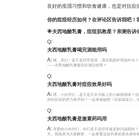
良好的
生活
习惯和饮食健康，也是对抗痘痘
你的痘痘经历如何？在评论区告诉我吧！我
🌟夫西地酸乳膏，痘痘肌救星？亲测告诉
Q:
夫西地酸乳膏喝完酒能用吗
A:
嗨，亲们！是不是经常疑惑，酒后肌肤护理该咋办？
——夫西地酸乳膏能否在酒后使用？
Q:
夫西地酸乳膏对痘痘效果好吗
A:
嘿，小伙伴们，是不是又在为脸上的小麻烦烦恼？别
对抗痘痘的得力助手吗？一起来揭秘吧！痘肌朋友们，准
Q:
夫西地酸乳膏是激素药吗用
A:
亲爱的小伙伴们，你们是不是经常被皮肤问题困扰？
天，我就来为大家解密，一起看看这款药膏的真实身份