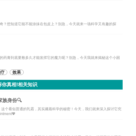
奇？想知道它能不能涂抹在包皮上？别急，今天就来一场科学又有趣的探
的药膏到底要敷多久才能发挥它的魔力呢？别急，今天我就来揭秘这个小困
治疗
效果
诉你真相!相关知识
族身份🔍
，这个看似普通的乳霜，其实藏着科学的秘密！今天，我们就来深入探讨它究
ent💖