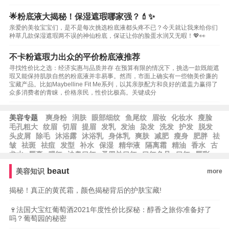
🌟粉底液大揭秘！保湿遮瑕哪家强？💄✨
亲爱的美妆宝宝们，是不是每次挑选粉底液都头疼不已？今天就让我来给你们
种草几款保湿遮瑕两不误的神仙粉底，保证让你的脸蛋水润又无暇！💖👀
不卡粉遮瑕力出众的平价粉底液推荐
寻找性价比之选：经济实惠与品质并存 在预算有限的情况下，挑选一款既能遮
瑕又能保持肌肤自然的粉底液并非易事。然而，市面上确实有一些物美价廉的
宝藏产品。比如Maybelline Fit Me系列，以其亲肤配方和良好的遮盖力赢得了
众多消费者的青睐，价格亲民，性价比极高。关键成分
美容专题
爽身粉
润肤
眼部细纹
鱼尾纹
眉妆
化妆水
瘦脸
毛孔粗大
纹眉
切眉
提眉
发乳
发油
染发
洗发
护发
脱发
头皮屑
除毛
沐浴露
沐浴乳
身体乳
爽肤
减肥
瘦身
肥胖
祛
皱
祛斑
祛痘
发型
补水
保湿
精华液
隔离霜
精油
香水
古
龙水
唇膏
腮红
迪奥口红
圣罗兰口红
口红色号
口红
唇彩
眼袋
眉笔
beaut
美容知识
more
揭秘！真正的黄芪霜，颜色揭秘背后的护肤宝藏!
🍷法国大宝红葡萄酒2021年度性价比探秘：醇香之旅你准备好了
吗？葡萄园的秘密