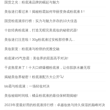
国货之光：粉底液品牌的崛起与魅力
美妆迷们看过来！揭秘粉霜如何华丽变身成粉底液💄!
国货粉底液排行榜：实力与魅力并存的10大佳选
十款经典粉底液，打造无暇完美底妆的秘密武器!
美妆迷们注意啦！30g粉底液过安检那些事儿...
美妆新宠：粉底液与粉饼的优雅交融
粉底液VS气垫霜：美妆界的双面高手对决!
干皮救星来了！十大口碑爆棚粉底液，让你肌肤水嫩无瑕
揭秘美妆界秘密！粉底液配方大公开🔍!
bb霜与粉底液：一场轻妆对决
美妆秘籍时间线：橘朵粉底液的最佳保鲜期揭秘!
2023年度最好用的粉底液排行榜：卓越妆效与持久保湿的巅峰对决