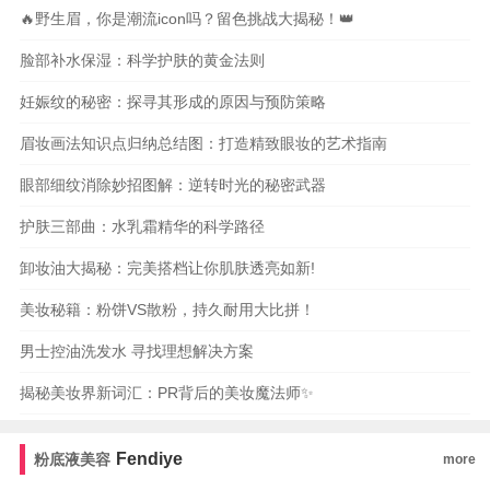
🔥野生眉，你是潮流icon吗？留色挑战大揭秘！👑
脸部补水保湿：科学护肤的黄金法则
妊娠纹的秘密：探寻其形成的原因与预防策略
眉妆画法知识点归纳总结图：打造精致眼妆的艺术指南
眼部细纹消除妙招图解：逆转时光的秘密武器
护肤三部曲：水乳霜精华的科学路径
卸妆油大揭秘：完美搭档让你肌肤透亮如新!
美妆秘籍：粉饼VS散粉，持久耐用大比拼！
男士控油洗发水 寻找理想解决方案
揭秘美妆界新词汇：PR背后的美妆魔法师✨
Fendiye
粉底液美容
more