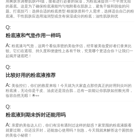
用爽肤水调整肌肤PH值，接着进行必要的保湿，为粉底液提供一个平滑无瑕
的基底。这是为了确保粉底液能均匀地附着在肌肤上，避免干燥和脱妆的问
题。打底技巧：选择合适的粉底类型 根据肤质和个人需求，选择适合自己的粉
底液。干性肌肤应选用滋润型或含有保湿成分的粉底；油性肌肤则优
Q:
粉底液和气垫作用一样吗
A:
粉底液与气垫，这两个看似亲密的美妆伴侣，经常被美妆爱好者们拿来比
较。它们在遮瑕、持久度和便捷性上各有千秋，究竟哪个更适合你？让我们一
起揭开谜底吧！
Q:
比较好用的粉底液推荐
A:
美妆控们，你们的救星来啦！今天就为大家盘点那些真正的好用到尖叫的
粉底液，无论你是干皮、油皮还是混合肌，总有一款能让你肌肤如丝般光滑，
妆容自然无暇！🌟👀
Q:
粉底液到期未拆封还能用吗
A:
亲爱的美妆达人们，你们有没有遇到过这样的疑惑？家里囤的粉底液眼看
就要过期，但还没开封，还能放心使用吗？别急，今天我就来解答这个困扰你
的美妆小秘密！