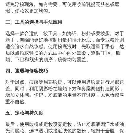
避免浮粉现象。如有需要，可使用妆前乳提亮肤色或遮
瑕，使妆效更加均匀。
三、工具的选择与手法应用
选择一款合适的上妆工具，如海绵、粉扑或
美妆
蛋。对于
新手，海绵能更好地控制用量和推开粉底，而专业粉扑则
适合追求自然妆感。使用粉底液时，先取适量于手心，然
后以点拍或轻扫的方式由中心向外晕染，遵循“T”区、脸
颊、下巴和额头的顺序，确保均匀覆盖。
四、遮瑕与修容技巧
对于斑点、痘痕等局部瑕疵，可以使用遮瑕膏进行局部遮
盖。同时，利用阴影粉在脸颊下方和鼻梁两侧打造阴影，
增加立体感。切记，粉底液的用量不宜过厚，以免妆感厚
重不自然。
五、定妆与持久度
最后，使用散粉或定妆喷雾定妆，防止粉底液因汗水或油
光而脱妆。选择透明或接近肤色的散粉，轻扫于全脸，保