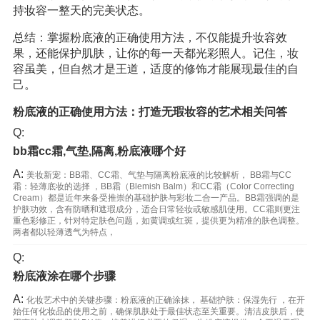
持妆容一整天的完美状态。
总结：掌握粉底液的正确使用方法，不仅能提升妆容效
果，还能保护肌肤，让你的每一天都光彩照人。记住，妆
容虽美，但自然才是王道，适度的修饰才能展现最佳的自
己。
粉底液的正确使用方法：打造无瑕妆容的艺术相关问答
Q:
bb霜cc霜,气垫,隔离,粉底液哪个好
A:
美妆新宠：BB霜、CC霜、气垫与隔离粉底液的比较解析， BB霜与CC
霜：轻薄底妆的选择 ，BB霜（Blemish Balm）和CC霜（Color Correcting
Cream）都是近年来备受推崇的基础护肤与彩妆二合一产品。BB霜强调的是
护肤功效，含有防晒和遮瑕成分，适合日常轻妆或敏感肌使用。CC霜则更注
重色彩修正，针对特定肤色问题，如黄调或红斑，提供更为精准的肤色调整。
两者都以轻薄透气为特点，
Q:
粉底液涂在哪个步骤
A:
化妆艺术中的关键步骤：粉底液的正确涂抹， 基础护肤：保湿先行 ，在开
始任何化妆品的使用之前，确保肌肤处于最佳状态至关重要。清洁皮肤后，使