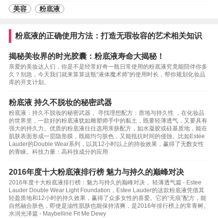
美容
粉底液
粉底液的正确使用方法：打造无瑕妆容的艺术相关知识
揭秘美妆界的时光胶囊：粉底液寿命大揭秘！
亲爱的美妆达人们，你是不是经常好奇一瓶日常使用的粉底液究竟能陪伴你多
久？别急，今天我们就来算算这瓶“液体魔术师”的使用时长，帮你规划化妆品
库的开支计划。
粉底液 持久不脱妆的秘密武器
粉底液：持久不脱妆的秘密武器， 寻找理想配方：质地与持久性 ，在化妆品
的世界里，一款好的粉底液犹如雕塑师手中的黏土，既要轻薄透气，又要具有
强大的持久力。优质的粉底液往往选用亲肤配方，如水凝胶或硅基质地，能在
肌肤表面形成一层隐形膜，既能均匀肤色，又能抵抗时间的侵蚀。比如Estée
Lauder的Double Wear系列，以其12小时以上的持妆效果，赢得了无数女性
的青睐。科技力量：高科技成分的应用
2016年度十大粉底液排行榜 魅力与持久的巅峰对决
2016年度十大粉底液排行榜：魅力与持久的巅峰对决， 轻薄透气篇 - Estee
Lauder Double Wear Light Foundation，Estee Lauder的这款粉底液凭借其
轻盈质地和12小时的持久效果，赢得了众多女性的喜爱。它的“无痕”配方，能
自然融合肤色，即使是油性肌肤也能保持清爽，是2016年排行榜上的常青树。
水润光泽篇 - Maybelline Fit Me Dewy