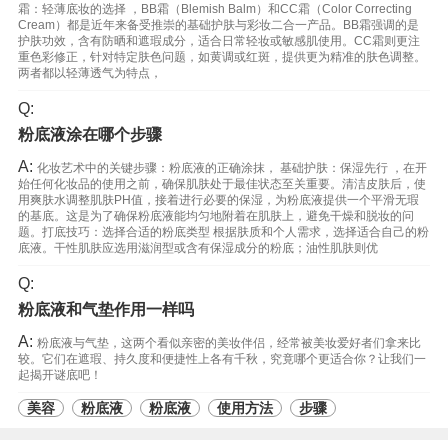
霜：轻薄底妆的选择 ，BB霜（Blemish Balm）和CC霜（Color Correcting
Cream）都是近年来备受推崇的基础护肤与彩妆二合一产品。BB霜强调的是
护肤功效，含有防晒和遮瑕成分，适合日常轻妆或敏感肌使用。CC霜则更注
重色彩修正，针对特定肤色问题，如黄调或红斑，提供更为精准的肤色调整。
两者都以轻薄透气为特点，
Q:
粉底液涂在哪个步骤
A:
化妆艺术中的关键步骤：粉底液的正确涂抹， 基础护肤：保湿先行 ，在开
始任何化妆品的使用之前，确保肌肤处于最佳状态至关重要。清洁皮肤后，使
用爽肤水调整肌肤PH值，接着进行必要的保湿，为粉底液提供一个平滑无瑕
的基底。这是为了确保粉底液能均匀地附着在肌肤上，避免干燥和脱妆的问
题。打底技巧：选择合适的粉底类型 根据肤质和个人需求，选择适合自己的粉
底液。干性肌肤应选用滋润型或含有保湿成分的粉底；油性肌肤则优
Q:
粉底液和气垫作用一样吗
A:
粉底液与气垫，这两个看似亲密的美妆伴侣，经常被美妆爱好者们拿来比
较。它们在遮瑕、持久度和便捷性上各有千秋，究竟哪个更适合你？让我们一
起揭开谜底吧！
美容
粉底液
粉底液
使用方法
步骤