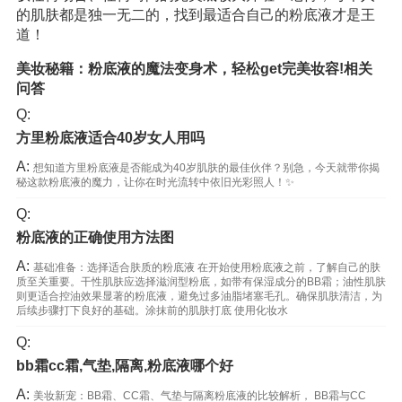
的肌肤都是独一无二的，找到最适合自己的粉底液才是王
道！
美妆秘籍：粉底液的魔法变身术，轻松get完美妆容!相关
问答
Q:
方里粉底液适合40岁女人用吗
A:
想知道方里粉底液是否能成为40岁肌肤的最佳伙伴？别急，今天就带你揭
秘这款粉底液的魔力，让你在时光流转中依旧光彩照人！✨
Q:
粉底液的正确使用方法图
A:
基础准备：选择适合肤质的粉底液 在开始使用粉底液之前，了解自己的肤
质至关重要。干性肌肤应选择滋润型粉底，如带有保湿成分的BB霜；油性肌肤
则更适合控油效果显著的粉底液，避免过多油脂堵塞毛孔。确保肌肤清洁，为
后续步骤打下良好的基础。涂抹前的肌肤打底 使用化妆水
Q:
bb霜cc霜,气垫,隔离,粉底液哪个好
A:
美妆新宠：BB霜、CC霜、气垫与隔离粉底液的比较解析， BB霜与CC