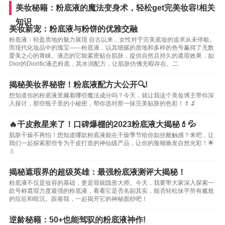
美妆秘籍：粉底液的魔法变身术，轻松get完美妆容!相关
知识
美妆新宠：粉底液与粉饼的优雅交融
粉底液：轻盈质地的魅力展现 自古以来，女性对于完美底妆的追求从未停歇。
而现代化妆品中的瑰宝——粉底液，以其细腻的质地和多样的色号赢得了无数
爱美之心的青睐。液态的它能紧密贴合肌肤，提供自然且持久的遮瑕效果，如
Dior的Diorific液态粉底，其水润配方，让肌肤仿佛无暇存在。二
揭秘美妆界秘密！粉底液配方大公开🔍!
想知道你的粉底液里藏着哪些魔法成分吗？今天，就让我这个美妆博主带你深
入探讨，那些瓶子里的小秘密，帮你选对那一抹完美贴肤的色彩！💄🔬
🔥干皮救星来了！口碑爆棚的2023粉底液大揭秘💄💦
肌肤干燥不再怕！想知道哪款粉底液能在干燥季节给你如丝般触感？来吧，让
我们一起探索那些专为干皮打造的神仙级产品，让你的脸颊焕发自然光彩！🌟
💧
揭秘遮瑕界的超级英雄：最强粉底液测评大揭秘！
粉底液不仅是妆容的基础，更是瑕疵隐形大师。今天，我要带大家深入探索一
款号称遮瑕力度最强的粉底液，看看它是否名副其实，能否轻松抹平所有尴尬
的痘痘和暗沉。跟着我，一起揭开它的神秘面纱吧！
逆龄秘籍：50+也能驾驭的粉底液神作!