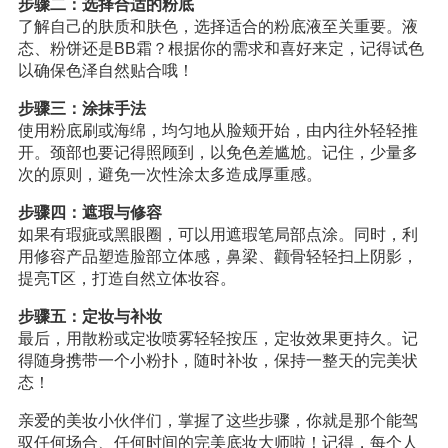
步骤二：选择合适的粉底
了解自己的肤质和肤色，选择适合的粉底液至关重要。液
态、粉饼还是BB霜？根据你的需求和喜好来定，记得试色
以确保色泽自然贴合哦！
步骤三：涂抹手法
使用粉底刷或海绵，均匀地从脸颊开始，由内往外轻轻推
开。颈部也要记得照顾到，以免色差尴尬。记住，少量多
次的原则，避免一次性涂太多造成厚重感。
步骤四：遮瑕与修容
如果有瑕疵或黑眼圈，可以用遮瑕笔局部点涂。同时，利
用修容产品塑造脸部立体感，鼻梁、颧骨轻轻扫上阴影，
提亮T区，打造自然立体妆容。
步骤五：定妆与补妆
最后，用散粉或定妆喷雾轻轻按压，定妆效果更持久。记
得随身携带一个小粉扑，随时补妆，保持一整天的完美状
态！
亲爱的美妆小伙伴们，掌握了这些步骤，你就是那个能驾
驭任何场合、任何时间的完美底妆大师啦！记得，每个人