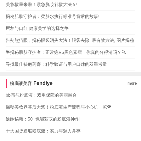
美妆救星来啦！紧急脱妆补救大法💄!
揭秘肌肤守护者：柔肤水执行标准号背后的故事!
唇釉与口红 健康美学的选择之争
告别熊猫眼，揭秘眼袋消失大法！眼袋去除, 最有效方法, 图片揭秘
🌟揭秘肌肤守护者：正常痣VS黑色素瘤，你真的分得清吗？🔍
寻找最佳祛疤药膏：科学验证与用户口碑的双重考量
Fendiye
粉底液美容
more
bb霜与粉底液：双重保障的美丽融合
揭秘美妆界幕后大戏！粉底液生产流程与小心机一览💖
逆龄秘籍：50+也能驾驭的粉底液神作!
十大国货遮瑕粉底液：实力与魅力并存