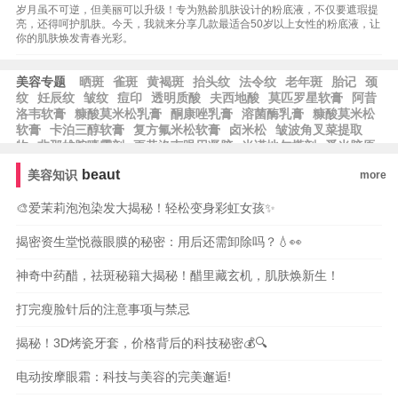
岁月虽不可逆，但美丽可以升级！专为熟龄肌肤设计的粉底液，不仅要遮瑕提
亮，还得呵护肌肤。今天，我就来分享几款最适合50岁以上女性的粉底液，让
你的肌肤焕发青春光彩。
美容专题
晒斑
雀斑
黄褐斑
抬头纹
法令纹
老年斑
胎记
颈
纹
妊辰纹
皱纹
痘印
透明质酸
夫西地酸
莫匹罗星软膏
阿昔
洛韦软膏
糠酸莫米松乳膏
酮康唑乳膏
溶菌酶乳膏
糠酸莫米松
软膏
卡泊三醇软膏
复方氟米松软膏
卤米松
皱波角叉菜提取
物
非那雄胺喷雾剂
更昔洛韦眼用凝胶
米诺地尔搽剂
觅光胶原
炮
熊果苷
黄芪霜
皂基
乳木果
且初
乳木果油
果冻胶
修丽
beaut
美容知识
more
可
草莓籽油
玉龙茶香
霍霍巴油
蓝铜胜肽
芙丽芳丝
露得清
根皮素
果酸换肤
泊紫汀兰
脱羧肌肽
比亚芬
🎨爱茉莉泡泡染发大揭秘！轻松变身彩虹女孩✨
揭密资生堂悦薇眼膜的秘密：用后还需卸除吗？💧👀
神奇中药醋，祛斑秘籍大揭秘！醋里藏玄机，肌肤焕新生！
打完瘦脸针后的注意事项与禁忌
揭秘！3D烤瓷牙套，价格背后的科技秘密💰🔍
电动按摩眼霜：科技与美容的完美邂逅!