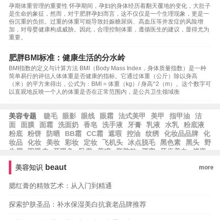
孕期体重管理的重要性 怀孕期间，孕妇的身体经历着翻天覆地的变化，大肚子
是生命的象征，然而，对于肥胖孕妇而言，这不仅仅是一个生理现象，更是一
份沉重的负担。过重的体重可能导致妊娠糖尿病、高血压等并发症的风险增
加，对母婴健康构成威胁。因此，合理控制体重，遵循医生的建议，显得尤为
重要。
肥胖BMI标准：健康生活的分水岭
BMI指数的定义与计算方法 BMI（Body Mass Index，身体质量指数）是一种
简单易行的评估人体体重是否健康的指标。它通过体重（公斤）除以身高
（米）的平方来得出，公式为：BMI = 体重（kg）/ 身高^2（m）。这个数字可
以直观地反映一个人的体重是否在正常范围内，是公共卫生领域衡
美容专题
睫毛
眼影
眼线
眼霜
法式美甲
美甲
指甲油
洁
面
面膜
面霜
洗面奶
香皂
洗手液
牙膏
乳液
水乳
粉底液
粉底
粉饼
防晒
BB霜
CC霜
遮瑕
控油
纹绣
化妆品品牌
化
妆品
化妆
美妆
彩妆
定妆
飞机头
冰点脱毛
黑色素
黑头
野
生眉
双眼皮
开眼角
卧蚕
美瞳
脂肪粒
酒窝
牙齿美白
烤瓷
牙
美容冠
种植牙
beaut
美容知识
more
腮红膏的精致艺术：从入门到精通
探索护肤圣品：补水保湿美白抗衰老品牌推荐