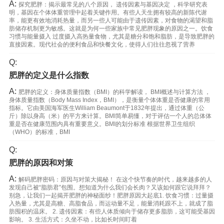
A:
探究肥胖：揭示最常见的八个原因， 遗传因素与基因决定 ，科学研究表
明，基因在个体体重管理中起着关键作用。有些人天生拥有较高的新陈代谢
率，能更有效地消耗热量，而另一些人可能由于遗传因素，对食物的渴望和脂
肪储存机制更为敏感。这就是为何一些家族中常见肥胖现象的原因之一。饮食
习惯与能量摄入 过度摄入高热量食物，尤其是糖分和饱和脂肪，是导致肥胖的
直接因素。现代社会的便利食品和快餐文化，使得人们往往忽视了营养
Q:
肥胖的定义是什么指数
A:
肥胖的定义：身体质量指数（BMI）的科学解读， BMI概述与计算方法 ，
身体质量指数（Body Mass Index，BMI），是衡量个体体重是否健康的常用
指标。它由美国海军医生William Beaumont于1832年提出，通过体重（公
斤）除以身高（米）的平方来计算。BMI简单易懂，对于评估一个人的总体体
重是否在健康范围内具有重要意义。BMI的划分标准 根据世界卫生组织
（WHO）的标准，BMI
Q:
肥胖的原因和对策
A:
解码肥胖密码：原因与对策大揭秘！ 在这个快节奏的时代，越来越多的人
发现自己被“脂肪君”包围。想知道为什么我们会长肉？又该如何跟它说拜拜？
别急，让我们一起揭开肥胖的神秘面纱！肥胖原因大起底1. 饮食习惯：过量摄
入热量，尤其是高糖、高脂食品，而运动量不足，能量消耗跟不上，就成了脂
肪囤积的温床。 2. 遗传因素：有些人体质倾向于储存更多脂肪，这可能受基因
影响。 3. 生活方式：久坐不动，比如长时间盯着