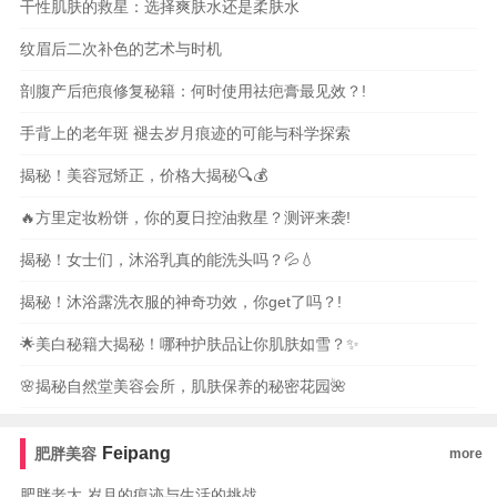
干性肌肤的救星：选择爽肤水还是柔肤水
纹眉后二次补色的艺术与时机
剖腹产后疤痕修复秘籍：何时使用祛疤膏最见效？!
手背上的老年斑 褪去岁月痕迹的可能与科学探索
揭秘！美容冠矫正，价格大揭秘🔍💰
🔥方里定妆粉饼，你的夏日控油救星？测评来袭!
揭秘！女士们，沐浴乳真的能洗头吗？💦💧
揭秘！沐浴露洗衣服的神奇功效，你get了吗？!
🌟美白秘籍大揭秘！哪种护肤品让你肌肤如雪？✨
🌸揭秘自然堂美容会所，肌肤保养的秘密花园🌺
Feipang
肥胖美容
more
肥胖老太 岁月的痕迹与生活的挑战