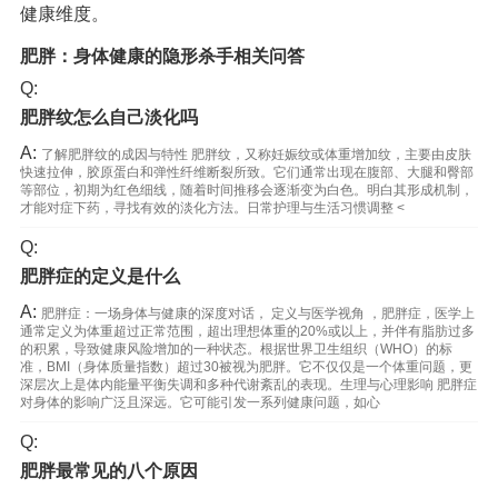
健康维度。
肥胖：身体健康的隐形杀手相关问答
Q:
肥胖纹怎么自己淡化吗
A:
了解肥胖纹的成因与特性 肥胖纹，又称妊娠纹或体重增加纹，主要由皮肤
快速拉伸，胶原蛋白和弹性纤维断裂所致。它们通常出现在腹部、大腿和臀部
等部位，初期为红色细线，随着时间推移会逐渐变为白色。明白其形成机制，
才能对症下药，寻找有效的淡化方法。日常护理与生活习惯调整 <
Q:
肥胖症的定义是什么
A:
肥胖症：一场身体与健康的深度对话， 定义与医学视角 ，肥胖症，医学上
通常定义为体重超过正常范围，超出理想体重的20%或以上，并伴有脂肪过多
的积累，导致健康风险增加的一种状态。根据世界卫生组织（WHO）的标
准，BMI（身体质量指数）超过30被视为肥胖。它不仅仅是一个体重问题，更
深层次上是体内能量平衡失调和多种代谢紊乱的表现。生理与心理影响 肥胖症
对身体的影响广泛且深远。它可能引发一系列健康问题，如心
Q:
肥胖最常见的八个原因