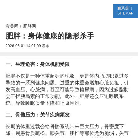
联系我们
美容网
美容大全
美容知识
SITEMAP
壹美网
肥胖网
》
肥胖：身体健康的隐形杀手
2026-06-01 14:01:09
发布
一、生理危害：身体机能受限
肥胖不仅是一种体重超标的现象，更是体内脂肪积累过多
导致的一系列健康问题。过重的体重会增加心脏负担，引
发高血压、心脏病，甚至可能导致糖尿病，因为过多脂肪
会干扰胰岛素的正常功能。此外，肥胖还会压迫呼吸系
统，导致睡眠质量下降和呼吸困难。
二、骨骼压力：关节疾病频发
长期的体重过载会给骨骼系统带来巨大压力，骨密度下
降，易患骨质疏松。膝关节、腰椎等部位尤为脆弱，关节