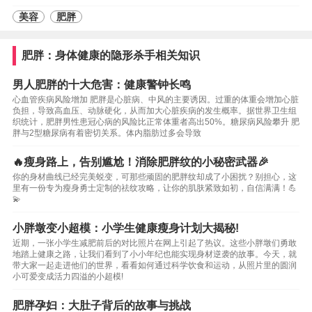
美容
肥胖
肥胖：身体健康的隐形杀手相关知识
男人肥胖的十大危害：健康警钟长鸣
心血管疾病风险增加 肥胖是心脏病、中风的主要诱因。过重的体重会增加心脏
负担，导致高血压、动脉硬化，从而加大心脏疾病的发生概率。据世界卫生组
织统计，肥胖男性患冠心病的风险比正常体重者高出50%。糖尿病风险攀升 肥
胖与2型糖尿病有着密切关系。体内脂肪过多会导致
🔥瘦身路上，告别尴尬！消除肥胖纹的小秘密武器🎉
你的身材曲线已经完美蜕变，可那些顽固的肥胖纹却成了小困扰？别担心，这
里有一份专为瘦身勇士定制的祛纹攻略，让你的肌肤紧致如初，自信满满！💪
💫
小胖墩变小超模：小学生健康瘦身计划大揭秘!
近期，一张小学生减肥前后的对比照片在网上引起了热议。这些小胖墩们勇敢
地踏上健康之路，让我们看到了小小年纪也能实现身材逆袭的故事。今天，就
带大家一起走进他们的世界，看看如何通过科学饮食和运动，从照片里的圆润
小可爱变成活力四溢的小超模!
肥胖孕妇：大肚子背后的故事与挑战