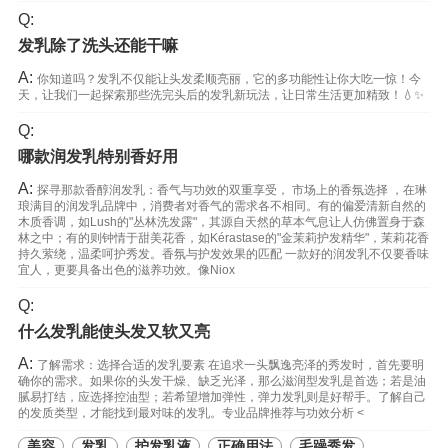
Q:
发乳除了洗头还能干嘛
A:
你知道吗？发乳不仅能让头发柔顺亮丽，它的多功能性让你大吃一惊！今
天，让我们一起探索那些洗完头后的发乳新玩法，让日常生活更加精致！💧✨
Q:
哪款润发乳特别香好用
A:
探寻那款香醇润发乳：香气与功效的双重享受， 市场上的香氛选择 ，在琳
琅满目的润发乳品牌中，消费者对香气的需求各不相同。有的偏爱清新自然的
木质香调，如Lush的"丛林洗发露"，其源自天然的草本气息让人仿佛置身于森
林之中；有的则钟情于甜美花香，如Kérastase的"金茉莉护发精华"，茉莉花香
持久萦绕，温柔呵护秀发。香氛与护发效果的匹配 一款好的润发乳不仅要香味
宜人，更要具备出色的滋养功效。像Niox
Q:
什么发乳能使头发又软又亮
A:
了解需求：选择合适的发乳要素 在追求一头飘逸亮泽的秀发时，首先要明
确你的需求。如果你的头发干燥、缺乏光泽，那么滋润型发乳是首选；若是油
腻易打结，应选择控油型；若希望增加弹性，弹力发乳则是好帮手。了解自己
的发质类型，才能找到最对味的发乳。专业品牌推荐与功效分析 <
美容
发乳
护发乳液
正确用法
毛躁秀发