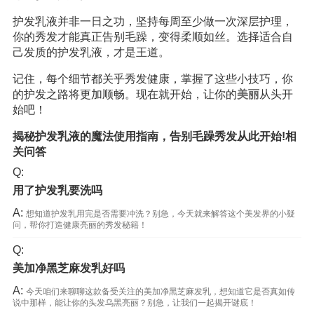
护发乳液并非一日之功，坚持每周至少做一次深层护理，
你的秀发才能真正告别毛躁，变得柔顺如丝。选择适合自
己发质的护发乳液，才是王道。
记住，每个细节都关乎秀发健康，掌握了这些小技巧，你
的护发之路将更加顺畅。现在就开始，让你的
美丽
从头开
始吧！
揭秘护发乳液的魔法使用指南，告别毛躁秀发从此开始!相
关问答
Q:
用了护发乳要洗吗
A:
想知道护发乳用完是否需要冲洗？别急，今天就来解答这个美发界的小疑
问，帮你打造健康亮丽的秀发秘籍！
Q:
美加净黑芝麻发乳好吗
A:
今天咱们来聊聊这款备受关注的美加净黑芝麻发乳，想知道它是否真如传
说中那样，能让你的头发乌黑亮丽？别急，让我们一起揭开谜底！