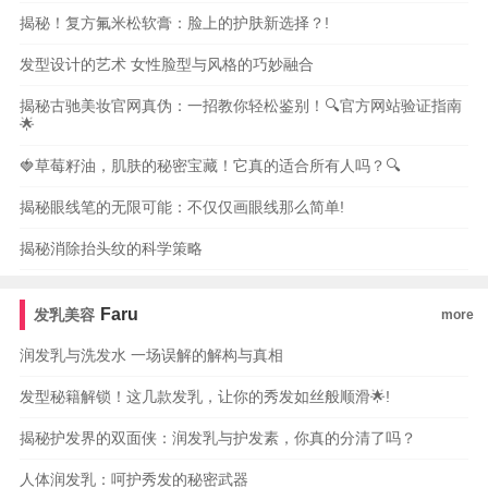
揭秘！复方氟米松软膏：脸上的护肤新选择？!
发型设计的艺术 女性脸型与风格的巧妙融合
揭秘古驰美妆官网真伪：一招教你轻松鉴别！🔍官方网站验证指南
🌟
🍓草莓籽油，肌肤的秘密宝藏！它真的适合所有人吗？🔍
揭秘眼线笔的无限可能：不仅仅画眼线那么简单!
揭秘消除抬头纹的科学策略
Faru
发乳美容
more
润发乳与洗发水 一场误解的解构与真相
发型秘籍解锁！这几款发乳，让你的秀发如丝般顺滑🌟!
揭秘护发界的双面侠：润发乳与护发素，你真的分清了吗？
人体润发乳：呵护秀发的秘密武器