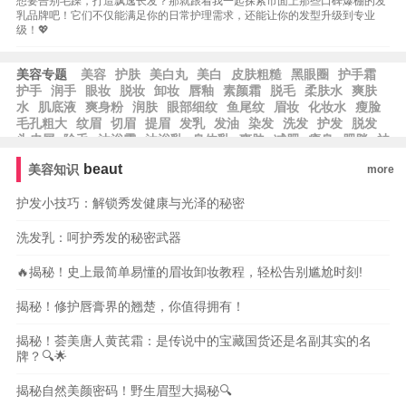
想要告别毛躁，打造飘逸长发？那就跟着我一起探索市面上那些口碑爆棚的发
乳品牌吧！它们不仅能满足你的日常护理需求，还能让你的发型升级到专业
级！💖
美容专题
美容
护肤
美白丸
美白
皮肤粗糙
黑眼圈
护手霜
护手
润手
眼妆
脱妆
卸妆
唇釉
素颜霜
脱毛
柔肤水
爽肤
水
肌底液
爽身粉
润肤
眼部细纹
鱼尾纹
眉妆
化妆水
瘦脸
毛孔粗大
纹眉
切眉
提眉
发乳
发油
染发
洗发
护发
脱发
头皮屑
除毛
沐浴露
沐浴乳
身体乳
爽肤
减肥
瘦身
肥胖
祛
皱
祛斑
beaut
美容知识
more
护发小技巧：解锁秀发健康与光泽的秘密
洗发乳：呵护秀发的秘密武器
🔥揭秘！史上最简单易懂的眉妆卸妆教程，轻松告别尴尬时刻!
揭秘！修护唇膏界的翘楚，你值得拥有！
揭秘！荟美唐人黄芪霜：是传说中的宝藏国货还是名副其实的名
牌？🔍🌟
揭秘自然美颜密码！野生眉型大揭秘🔍