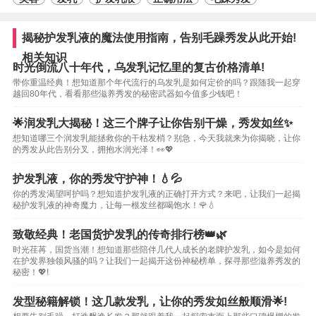
揭秘护发乳液的魔法使用指南，告别毛躁秀发从此开始!
相关知识
时光倒流八十年代，乌发乳记忆里的复古价格清单!
带你重温经典！想知道那个年代流行的乌发乳是如何定价的吗？跟随我一起穿
越回80年代，看看那些滋养秀发的秘密武器如今值多少钱吧！
🌟润发乳大揭秘！这三个牌子让你告别干燥，秀发如丝✨
想知道哪三个润发乳能拯救你的干枯发梢？别急，今天我就来为你揭晓，让你
的秀发从此告别分叉，拥抱水润光泽！👀💖
护发乳液，你的秀发守护神！💧💦
你的秀发渴望呵护吗？想知道护发乳液的正确打开方式？来吧，让我们一起揭
秘护发乳液的神奇魔力，让每一根发丝都喝饱水！🌹💧
致敬经典！老国货护发乳的传奇排行榜👑🌿
时光荏苒，国货当潮！想知道那些陪伴几代人成长的老牌护发乳，如今是如何
在护发界独领风骚的吗？让我们一起揭开这份神秘榜单，探寻那些滋养秀发的
秘密！💖!
发型秘籍解锁！这几款发乳，让你的秀发如丝般顺滑🌟!