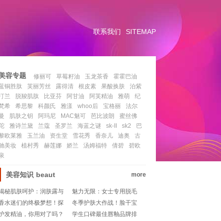
联系我们
SITEMAP
美容专题
修丽可
草莓籽油
玉龙茶香
霍霍巴油
蓝铜胜肽
芙丽芳丝
露得清
根皮素
果酸换肤
泊紫
汀兰
脱羧肌肽
比亚芬
阿甘油
阿芙精油
雅萌
纪
梵希
希思黎
科颜氏
雅漾
whoo后
宝格丽
法尔
曼
肌肤之钥
阿玛尼
MAC魅可
芭比波朗
蜜丝佛
陀
雅诗兰黛
兰蔻
圣罗兰
海蓝之谜
sk-II
sk2
巴
黎欧莱雅
玉兰油
资生堂
雪花秀
香奈儿
迪奥
古
驰美妆
植村秀
赫莲娜
娇兰
汤姆福特
倩碧
碧欧
泉
美容知识
beaut
more
揭秘肌肤呵护：润肤露与
魅力无限：女士专用脱毛
润肤乳的差异解析
膏的优雅选择
香水迷们的终极梦想！探
冬季护肤大作战！脸干宝
寻汤姆福特的最佳香味宝
宝们的补水秘籍💧❄️
护发精油，你用对了吗？
学生口碑最佳唇釉品牌排