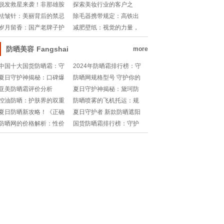
藏💎香水地图🔍
🌿✨
行榜 魅力与持久并重
脱发救星来袭！非那雄胺
探索美妆行业的客户之
喷雾剂，意大利的秘密武
道：精准定位与创新策略
祛皱针：美丽背后的禁忌
除毛器携带规定：高铁出
器🌟
与考量
行新指南
岁月留香：国产老牌子护
减肥壁纸：视觉的力量，
手霜的温情记忆
心灵的激励
防晒美容
Fangshai
more
中国十大国货防晒霜：守
2024年防晒霜排行榜：守
护肌肤，绽放东方之美
护肌肤，抵御阳光的秘密
夏日守护神揭秘：口碑爆
防晒网规格型号 守护你的
武器
棚的防晒霜Top10榜单!
户外生活
亚美防晒霜评价分析
夏日守护神揭秘：黛珂防
晒霜保质期大公开!
控油防晒：护肤界的双重
防晒喷雾的飞机托运：规
守护神
则与注意事项
夏日防晒新攻略！《正确
夏日守护者 新款防晒遮阳
喷雾法》带你远离紫外线
布的全方位解析
防晒网的价格解析：性价
国货防晒霜排行榜：守护
伤害!
比与品质的权衡
肌肤的东方力量