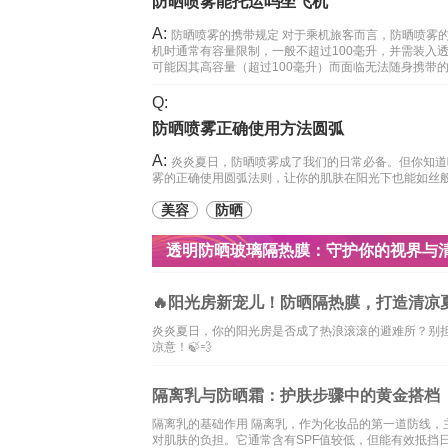
防晒喷雾能托运吗坐飞机
A:
防晒喷雾的携带规定 对于乘机旅客而言，防晒喷雾
机时通常有容量限制，一般不超过100毫升，并需装入
可能因其高容量（超过100毫升）而面临无法随身携带的
Q:
防晒喷雾正确使用方法圆弧
A:
炎炎夏日，防晒喷雾成了我们的日常必备。但你知道
雾的正确使用圆弧法则，让你的肌肤在阳光下也能如丝
美容
防晒
透明防晒玻璃隔热膜：守护你的视界与
🔥阳光房新宠儿！防晒隔热膜，打造清凉夏
炎炎夏日，你的阳光房是否成了热浪滚滚的避难所？别
凉意！🍃💨
隔离乳与防晒霜：护肤步骤中的黄金搭档
隔离乳的基础作用 隔离乳，作为化妆品的第一道防线
对肌肤的负担。它通常含有SPF值较低，但能有效抵挡