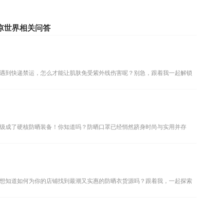
凉世界相关问答
遇到快递禁运，怎么才能让肌肤免受紫外线伤害呢？别急，跟着我一起解锁
级成了硬核防晒装备！你知道吗？防晒口罩已经悄然跻身时尚与实用并存
想知道如何为你的店铺找到最潮又实惠的防晒衣货源吗？跟着我，一起探索