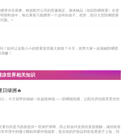
的携带并非易事。根据航空公司的普遍规定，液体物品（包括防晒喷雾）在登
透明塑料袋中，每位乘客只能携带一个这样的袋子。然而，部分大型防晒喷雾
问题。<
吗？如何让这瓶小小的喷雾发挥最大效能？今天，就带大家一起揭秘防晒喷
般滑嫩！
清凉世界相关知识
日绿洲🔥
担心，今天就带你揭秘一款超级神器——防晒隔热膜，让阳光房也能享受丝丝
，主要目的是为肌肤提供一层保护屏障，防止彩妆对皮肤的直接接触，减轻粉底
日常环境中的微小颗粒和紫外线辐射，使后续的护肤品和彩妆更易于上妆，同