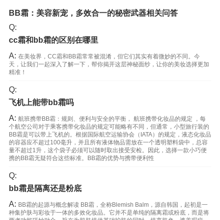
BB霜：美容新宠，多效合一的秘密武器相关问答
Q:
cc霜和bb霜的区别在哪里
A:
在美妆界，CC霜和BB霜常常被混淆，但它们其实有着微妙的不同。今
天，让我们一起深入了解一下，帮你揭开这层神秘面纱，让你的美妆选择更加
精准！
Q:
飞机上能带bb霜吗
A:
航班携带BB霜：规则、便利与安全的平衡， 航班携带化妆品的规定 ，每
个航空公司对于乘客携带化妆品的规定可能略有不同，但通常，小型旅行装的
BB霜是可以带上飞机的。根据国际航空运输协会（IATA）的规定，液态化妆品
的容器应不超过100毫升，并且所有液体物品需放在一个透明塑料袋中，总容
量不超过1升，这个袋子必须可以随时取出接受安检。因此，选择一款小巧便
携的BB霜无疑符合这些标准。BB霜的优势与携带便利性
Q:
bb霜是隔离还是粉底
A:
BB霜的起源与概念解读 BB霜，全称Blemish Balm，源自韩国，起初是一
种集护肤与彩妆于一体的多效化妆品。它并不是单纯的隔离霜或粉底，而是将