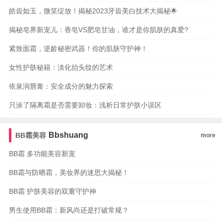
皓齿如玉，微笑绽放！揭秘2023牙齿美白技术大揭秘🌟
揭秘皂界新宠儿：香皂VS肥皂甘油，谁才是你肌肤的真爱?
紧致面霜，逆龄秘密武器！你的肌肤守护神！
女性护肤秘籍：淡化抬头纹的艺术
依泉润唇膏：安全成分的魅力探索
只涂了隔离霜是否需要卸妆：浅析日常护肤小误区
Bbshuang
BB霜美容
more
BB霜 多功能美容新宠
BB霜与防晒霜，美妆界的迷思大揭秘！
BB霜 护肤美容的双重守护神
男生使用BB霜：新风尚还是打破常规？