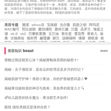
BB霜的起源与概念 BB霜，全称Blemish Balm，源自韩国，最初是为了修复受
损肌肤而研发。它集护肤与彩妆于一体，将遮瑕、保湿、防晒等多种功效于一
罐，为现代女性提供了便捷的日常美容解决方案。它的诞生，是对传统粉底液
的革新，赋予了肌肤轻薄自然的妆效。BB霜的选择与应用
美容专题
雅漾
whoo后
宝格丽
法尔曼
肌肤之钥
阿玛尼
MAC魅可
芭比波朗
蜜丝佛陀
雅诗兰黛
兰蔻
圣罗兰
海蓝之
谜
sk-II
sk2
巴黎欧莱雅
玉兰油
资生堂
雪花秀
香奈儿
迪
奥
古驰美妆
植村秀
赫莲娜
娇兰
汤姆福特
倩碧
碧欧泉
欧
莱雅
莱珀妮
伊丽莎白雅顿
珀莱雅
韩束
百雀羚
自然堂
佰草
集
相宜本草
大宝
水密码
郁美净
隆力奇
卡姿兰
纽西之谜
beaut
美容知识
more
方里
兰芝
爱茉莉
唇釉过期还能安心涂？揭秘唇釉保质期的秘密💄!
揭秘：女子颈纹深，是命运的纹理还是岁月的印记？
揭秘肌肤守护神！倩碧小黄油，你的护肤秘密武器💧💖
揭秘莱伯妮粉底的神话与真相：美妆界的新宠儿💄🔍
🌈幼儿园里的快乐魔法：果冻胶艺术创作!
眼线 描绘美丽还是保持自然？