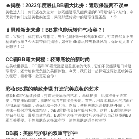
🔥揭秘！2023年度最佳BB霜大比拼：遮瑕保湿两不误👑
美妆达人们，你们还在为选对一款既能遮瑕又能保湿的BB霜烦恼吗？别怕，今
天就带你们走进美妆实验室，揭晓那些传说中的遮瑕保湿圣品！💄💦
💄男粉新宠来袭！BB霜也能玩转帅气妆容？!
嘿，宝贝们，你们有没有想过，男生也能轻轻松松驾驭BB霜，打造自然又不失
精致的妆感？今天就带你们揭秘，如何用BB霜玩转男妆新风尚，保证别人看了
还想学！😉
CC霜BB霜大揭秘：轻薄底妆的新时尚
在美妆世界里，CC霜和BB霜无疑是轻盈底妆的代表，它们不仅能满足日常遮
瑕需求，还带给你无负担的美丽体验。今天，我们就一起探索这两款底妆神器
的秘密，看看哪一款更适合你！
彩妆BB霜的精致步骤 打造完美底妆的艺术
彩妆BB霜的精致步骤：打造完美底妆的艺术， 基础护肤：肌肤准备至关重
要，在使用BB霜前，肌肤的清洁与保湿是关键。首先，用温水和温和的洁面产
品彻底清洁面部，确保肌肤干净无油。然后，使用爽肤水调整肌肤PH值，再
涂抹一层保湿乳液或精华，为BB霜提供良好的吸收环境。这样，BB霜能更好
地贴合肌肤，展现自然光彩。BB霜的选择与涂抹技巧选择适合自己肤质的BB
霜至关重要。干性肌肤应选择滋润型，油性肌肤则适合控油型
BB霜：美丽与护肤的双重守护神