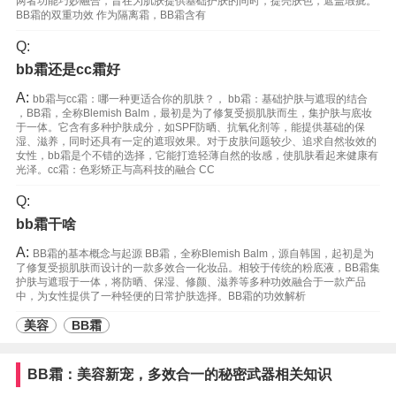
两者功能巧妙融合，旨在为肌肤提供基础护肤的同时，提亮肤色，遮盖瑕疵。
BB霜的双重功效 作为隔离霜，BB霜含有
Q:
bb霜还是cc霜好
A:
bb霜与cc霜：哪一种更适合你的肌肤？， bb霜：基础护肤与遮瑕的结合
，BB霜，全称Blemish Balm，最初是为了修复受损肌肤而生，集护肤与底妆
于一体。它含有多种护肤成分，如SPF防晒、抗氧化剂等，能提供基础的保
湿、滋养，同时还具有一定的遮瑕效果。对于皮肤问题较少、追求自然妆效的
女性，bb霜是个不错的选择，它能打造轻薄自然的妆感，使肌肤看起来健康有
光泽。cc霜：色彩矫正与高科技的融合 CC
Q:
bb霜干啥
A:
BB霜的基本概念与起源 BB霜，全称Blemish Balm，源自韩国，起初是为
了修复受损肌肤而设计的一款多效合一化妆品。相较于传统的粉底液，BB霜集
护肤与遮瑕于一体，将防晒、保湿、修颜、滋养等多种功效融合于一款产品
中，为女性提供了一种轻便的日常护肤选择。BB霜的功效解析
美容
BB霜
BB霜：美容新宠，多效合一的秘密武器相关知识