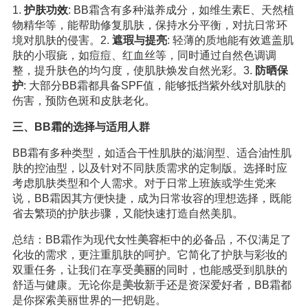
1.
护肤功效
: BB霜含有多种滋养成分，如维生素E、天然植
物精华等，能帮助修复肌肤，保持水分平衡，对抗日常环
境对肌肤的侵害。2.
遮瑕与提亮
: 轻薄的质地能有效遮盖肌
肤的小瑕疵，如痘痘、红血丝等，同时通过自然色调调
整，提升肤色的均匀度，使肌肤焕发自然光彩。3.
防晒保
护
: 大部分BB霜都具备SPF值，能够抵挡紫外线对肌肤的
伤害，预防色斑和皮肤老化。
三、BB霜的选择与适用人群
BB霜有多种类型，如适合干性肌肤的滋润型、适合油性肌
肤的控油型，以及针对不同肤质需求的定制版。选择时应
考虑肌肤类型和个人需求。对于日常上班族或学生党来
说，BB霜因其方便快捷，成为日常妆容的理想选择，既能
省去繁琐的护肤步骤，又能快速打造自然美肌。
总结：BB霜作为现代女性
美容
柜中的必备品，不仅满足了
化妆的需求，更注重肌肤的呵护。它简化了护肤与彩妆的
双重任务，让我们在享受
美丽
的同时，也能感受到肌肤的
舒适与健康。无论你是
美妆
新手还是资深爱好者，BB霜都
是你探索美丽世界的一把钥匙。