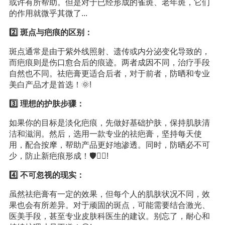
或许有所帮助。但是对于已经形成的雀斑、老年斑，它们
的作用就微乎其微了...
2️⃣ 斑点与疤痕的区别：
斑点通常是由于紫外线照射、遗传或内分泌变化导致的，
而疤痕则是伤口愈合后的痕迹。两者成因不同，治疗手段
自然也不同。祛疤膏更适合后者，对于前者，防晒和专业
美白产品才是首选！🌞!
3️⃣ 理想的护肤步骤：
如果你的目标是淡化疤痕，先做好基础护肤，保持肌肤清
洁和滋润。然后，选用一款专业的祛疤膏，坚持每天使
用，配合按摩，帮助产品更好地渗透。同时，防晒必不可
少，防止新疤痕形成！🛡️💆‍♀️!
4️⃣ 不可忽视的现实：
虽然祛疤膏有一定的效果，但每个人的肌肤状况不同，效
果也会有所差异。对于顽固的斑点，可能需要结合激光、
医美手段，甚至专业皮肤科医生的建议。别忘了，耐心和