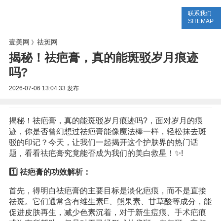
联系我们
美容网
美容大全
美容知识
SITEMAP
壹美网
祛斑网
》
揭秘！祛疤膏，真的能斑驳岁月痕迹
吗?
2026-07-06 13:04:33
发布
揭秘！祛疤膏，真的能斑驳岁月痕迹吗?，面对岁月的痕
迹，你是否曾幻想过祛疤膏能像魔法棒一样，轻松抹去斑
驳的印记？今天，让我们一起揭开这个护肤界的热门话
题，看看祛疤膏究竟能否成为我们的美白救星！✨!
1️⃣ 祛疤膏的功效解析：
首先，得明白祛疤膏的主要目标是淡化疤痕，而不是直接
祛斑。它们通常含有维生素E、熊果素、甘草酸等成分，能
促进皮肤再生，减少色素沉着，对于新生痘痕、手术疤痕