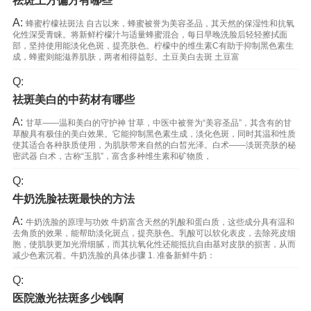
祛斑土方偏方有哪些
A:
蜂蜜柠檬祛斑法 自古以来，蜂蜜被誉为美容圣品，其天然的保湿性和抗氧
化性深受青睐。将新鲜柠檬汁与适量蜂蜜混合，每日早晚洗脸后轻轻擦拭面
部，坚持使用能淡化色斑，提亮肤色。柠檬中的维生素C有助于抑制黑色素生
成，蜂蜜则能滋养肌肤，两者相得益彰。土豆美白去斑 土豆富
Q:
祛斑美白的中药材有哪些
A:
甘草——温和美白的守护神 甘草，中医中被誉为“美容圣品”，其含有的甘
草酸具有极佳的美白效果。它能抑制黑色素生成，淡化色斑，同时其温和性质
使其适合各种肤质使用，为肌肤带来自然的白皙光泽。白术——淡斑亮肤的秘
密武器 白术，古称“玉肌”，富含多种维生素和矿物质，
Q:
牛奶洗脸祛斑最快的方法
A:
牛奶洗脸的原理与功效 牛奶富含天然的乳酸和蛋白质，这些成分具有温和
去角质的效果，能帮助淡化斑点，提亮肤色。乳酸可以软化表皮，去除死皮细
胞，使肌肤更加光滑细腻，而其抗氧化性还能抵抗自由基对皮肤的损害，从而
减少色素沉着。牛奶洗脸的具体步骤 1. 准备新鲜牛奶：
Q:
医院激光祛斑多少钱啊