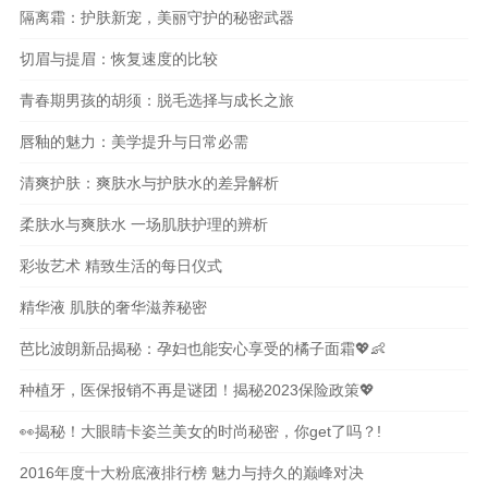
隔离霜：护肤新宠，美丽守护的秘密武器
切眉与提眉：恢复速度的比较
青春期男孩的胡须：脱毛选择与成长之旅
唇釉的魅力：美学提升与日常必需
清爽护肤：爽肤水与护肤水的差异解析
柔肤水与爽肤水 一场肌肤护理的辨析
彩妆艺术 精致生活的每日仪式
精华液 肌肤的奢华滋养秘密
芭比波朗新品揭秘：孕妇也能安心享受的橘子面霜💖👶
种植牙，医保报销不再是谜团！揭秘2023保险政策💖
👀揭秘！大眼睛卡姿兰美女的时尚秘密，你get了吗？!
2016年度十大粉底液排行榜 魅力与持久的巅峰对决