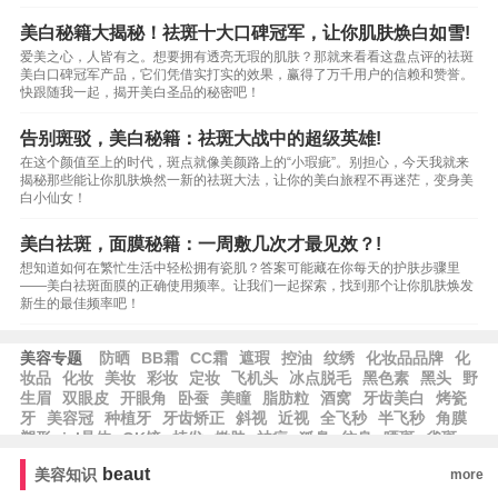
美白秘籍大揭秘！祛斑十大口碑冠军，让你肌肤焕白如雪!
爱美之心，人皆有之。想要拥有透亮无瑕的肌肤？那就来看看这盘点评的祛斑
美白口碑冠军产品，它们凭借实打实的效果，赢得了万千用户的信赖和赞誉。
快跟随我一起，揭开美白圣品的秘密吧！
告别斑驳，美白秘籍：祛斑大战中的超级英雄!
在这个颜值至上的时代，斑点就像美颜路上的“小瑕疵”。别担心，今天我就来
揭秘那些能让你肌肤焕然一新的祛斑大法，让你的美白旅程不再迷茫，变身美
白小仙女！
美白祛斑，面膜秘籍：一周敷几次才最见效？!
想知道如何在繁忙生活中轻松拥有瓷肌？答案可能藏在你每天的护肤步骤里
——美白祛斑面膜的正确使用频率。让我们一起探索，找到那个让你肌肤焕发
新生的最佳频率吧！
美容专题
防晒
BB霜
CC霜
遮瑕
控油
纹绣
化妆品品牌
化
妆品
化妆
美妆
彩妆
定妆
飞机头
冰点脱毛
黑色素
黑头
野
生眉
双眼皮
开眼角
卧蚕
美瞳
脂肪粒
酒窝
牙齿美白
烤瓷
牙
美容冠
种植牙
牙齿矫正
斜视
近视
全飞秒
半飞秒
角膜
塑形
icl晶体
OK镜
植发
嫩肤
祛疤
狐臭
纹身
晒斑
雀斑
黄褐斑
抬头纹
法令纹
老年斑
beaut
美容知识
more