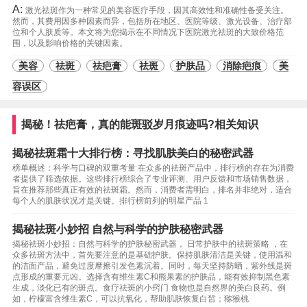
A:
激光祛斑作为一种常见的美容医疗手段，因其高效性和准确性备受关注。
然而，其费用因多种因素而异，包括所在地区、医院等级、激光设备、治疗部
位和个人肤质等。本文将为您揭示在不同情况下医院激光祛斑的大致价格范
围，以及影响价格的关键因素。
美容
祛斑
祛疤膏
祛斑
护肤品
消除疤痕
美
容误区
揭秘！祛疤膏，真的能斑驳岁月痕迹吗?相关知识
揭秘祛斑霜十大排行榜：寻找肌肤美白的秘密武器
榜单概述：科学与口碑的双重考量 在众多的祛斑产品中，排行榜的存在为消费
者提供了筛选依据。这些排行榜综合了专业评测、用户反馈和市场销售数据，
旨在推荐那些真正有效的祛斑霜。然而，消费者需明白，排名并非绝对，适合
每个人的肌肤状况才是关键。排行榜前列的明星产品 1
揭秘祛斑小妙招 自然与科学的护肤秘密武器
揭秘祛斑小妙招：自然与科学的护肤秘密武器， 日常护肤中的祛斑策略 ，在
众多祛斑方法中，首先要注意的是基础护肤。保持肌肤清洁是关键，使用温和
的洁面产品，避免过度摩擦引发色素沉着。同时，每天坚持防晒，紫外线是斑
点形成的重要元凶。选择含有维生素C和熊果素的护肤品，能有效抑制黑色素
生成，淡化已有的斑点。食疗祛斑的小窍门 食物也是自然界的美白良药。例
如，柠檬富含维生素C，可以抗氧化，帮助肌肤恢复白皙；猕猴桃