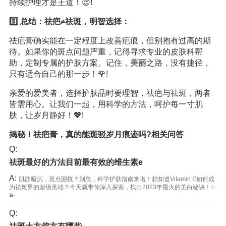
持续护理才是王道！😌!
5️⃣ 总结：祛疤≠祛斑，明智选择：
祛疤膏确实能在一定程度上改善疤痕，但别抱有过高的期
待。如果你的斑点问题严重，记得寻求专业的皮肤科帮
助，定制专属的护肤方案。记住，
美丽
之路，没有捷径，
只有适合自己的那一步！🌹!
亲爱的爱美者，选择护肤品时要理智，祛疤与祛斑，两者
皆需用心。让我们一起，用科学的方法，呵护每一寸肌
肤，让岁月静好！💖!
揭秘！祛疤膏，真的能斑驳岁月痕迹吗?相关问答
Q:
祛斑最好的方法目前最有效的维生素e
A:
肌肤暗沉，斑点困扰？别急，科学护肤指南来啦！想知道Vitamin E如何成
为祛斑界的超级英雄？今天就带你深入探索，找出2023年最火的美白秘诀！✨
💫
Q: