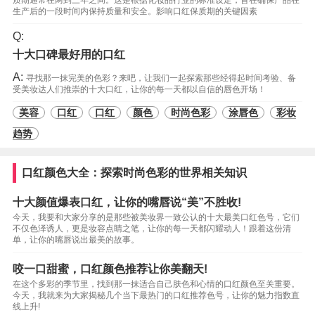
质期通常在两到三年之间。这是根据化妆品行业的标准设定，旨在确保产品在
生产后的一段时间内保持质量和安全。影响口红保质期的关键因素
Q:
十大口碑最好用的口红
A:
寻找那一抹完美的色彩？来吧，让我们一起探索那些经得起时间考验、备
受美妆达人们推崇的十大口红，让你的每一天都以自信的唇色开场！
美容
口红
口红
颜色
时尚色彩
涂唇色
彩妆
趋势
口红颜色大全：探索时尚色彩的世界相关知识
十大颜值爆表口红，让你的嘴唇说“美”不胜收!
今天，我要和大家分享的是那些被美妆界一致公认的十大最美口红色号，它们
不仅色泽诱人，更是妆容点睛之笔，让你的每一天都闪耀动人！跟着这份清
单，让你的嘴唇说出最美的故事。
咬一口甜蜜，口红颜色推荐让你美翻天!
在这个多彩的季节里，找到那一抹适合自己肤色和心情的口红颜色至关重要。
今天，我就来为大家揭秘几个当下最热门的口红推荐色号，让你的魅力指数直
线上升!