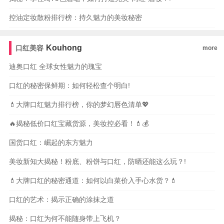
控油定妆散粉排行榜：持久魅力的美妆秘密
Kouhong
口红美容
more
迪奥口红 全球女性魅力的瑰宝
口红的秘密保鲜期：如何轻松查个明白!
💄大牌口红魅力排行榜，你的梦幻唇色清单💖
🔥揭秘低价口红宝藏货源，美妆控必看！💄💰
国货口红：崛起的东方魅力
美妆新知大揭秘！粉底、粉饼与口红，防晒还能这么玩？!
💄大牌口红的秘密通道：如何以白菜价入手心水货？💄
口红的艺术：揭示正确的涂抹之道
揭秘：口红为何不能随身带上飞机？