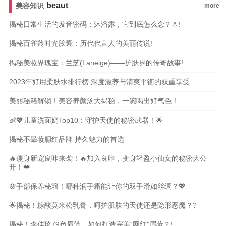
beaut
美容知识
more
揭秘日常生活的发音密码：沐浴露，它到底怎么念？💧!
揭秘百雀羚时光胶囊：历代代言人的美丽传说!
揭秘美妆界瑰宝：兰芝(Laneige)——护肤界的传奇故事!
2023年好用柔肤水排行榜 深度滋养与清爽平衡的双重享受
美丽秘籍解锁！美容养颜汤大揭秘，一碗喝出好气色！
👶💖儿童洗面奶Top10：守护天使的秘密武器！🌟
揭秘不晕妆腮红品牌 持久魅力的首选
🔥瘦身新宠良咔来袭！🔥加入良咔，变身轻盈小仙女的秘密大公
开！👑
🌸手部保养秘籍！哪种润手霜能让你的双手滑如丝绸？💖
🌟揭秘！糠酸莫米松乳膏，呵护肌肤的天使还是隐形恶魔？?
揭秘！李佳琦79色眉笔，如何打造完美“网红”眉妆？!