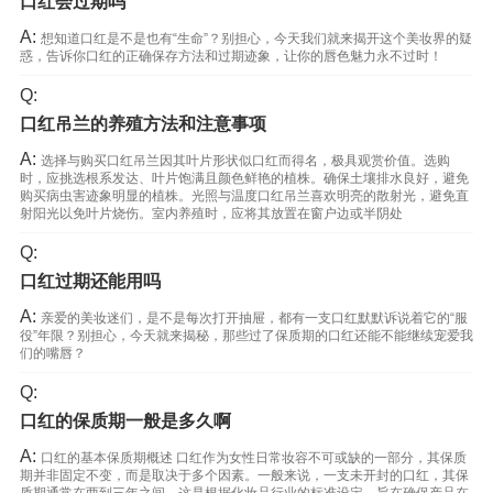
口红会过期吗
A:
想知道口红是不是也有“生命”？别担心，今天我们就来揭开这个美妆界的疑
惑，告诉你口红的正确保存方法和过期迹象，让你的唇色魅力永不过时！
Q:
口红吊兰的养殖方法和注意事项
A:
选择与购买口红吊兰因其叶片形状似口红而得名，极具观赏价值。选购
时，应挑选根系发达、叶片饱满且颜色鲜艳的植株。确保土壤排水良好，避免
购买病虫害迹象明显的植株。光照与温度口红吊兰喜欢明亮的散射光，避免直
射阳光以免叶片烧伤。室内养殖时，应将其放置在窗户边或半阴处
Q:
口红过期还能用吗
A:
亲爱的美妆迷们，是不是每次打开抽屉，都有一支口红默默诉说着它的“服
役”年限？别担心，今天就来揭秘，那些过了保质期的口红还能不能继续宠爱我
们的嘴唇？
Q:
口红的保质期一般是多久啊
A:
口红的基本保质期概述 口红作为女性日常妆容不可或缺的一部分，其保质
期并非固定不变，而是取决于多个因素。一般来说，一支未开封的口红，其保