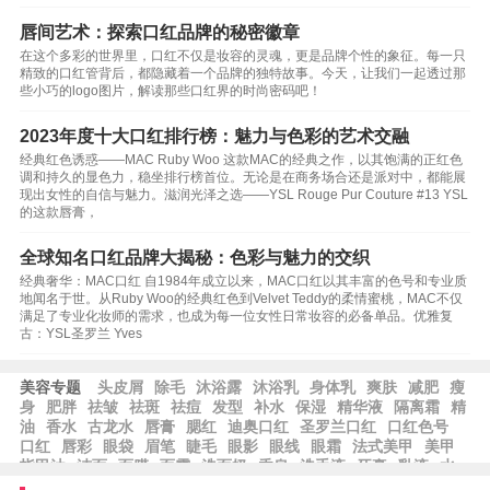
唇间艺术：探索口红品牌的秘密徽章
在这个多彩的世界里，口红不仅是妆容的灵魂，更是品牌个性的象征。每一只
精致的口红管背后，都隐藏着一个品牌的独特故事。今天，让我们一起透过那
些小巧的logo图片，解读那些口红界的时尚密码吧！
2023年度十大口红排行榜：魅力与色彩的艺术交融
经典红色诱惑——MAC Ruby Woo 这款MAC的经典之作，以其饱满的正红色
调和持久的显色力，稳坐排行榜首位。无论是在商务场合还是派对中，都能展
现出女性的自信与魅力。滋润光泽之选——YSL Rouge Pur Couture #13 YSL
的这款唇膏，
全球知名口红品牌大揭秘：色彩与魅力的交织
经典奢华：MAC口红 自1984年成立以来，MAC口红以其丰富的色号和专业质
地闻名于世。从Ruby Woo的经典红色到Velvet Teddy的柔情蜜桃，MAC不仅
满足了专业化妆师的需求，也成为每一位女性日常妆容的必备单品。优雅复
古：YSL圣罗兰 Yves
美容专题
头皮屑
除毛
沐浴露
沐浴乳
身体乳
爽肤
减肥
瘦
身
肥胖
祛皱
祛斑
祛痘
发型
补水
保湿
精华液
隔离霜
精
油
香水
古龙水
唇膏
腮红
迪奥口红
圣罗兰口红
口红色号
口红
唇彩
眼袋
眉笔
睫毛
眼影
眼线
眼霜
法式美甲
美甲
指甲油
洁面
面膜
面霜
洗面奶
香皂
洗手液
牙膏
乳液
水
乳
粉底液