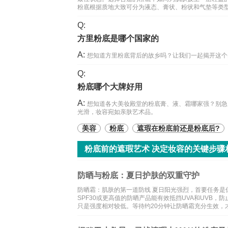
粉底根据质地大致可分为液态、膏状、粉状和气垫等类
Q:
方里粉底是哪个国家的
A:
想知道方里粉底背后的故乡吗？让我们一起揭开这个美
Q:
粉底哪个大牌好用
A:
想知道各大美妆殿堂的粉底膏、液、霜哪家强？别急
光滑，妆容宛如亲肤艺术品。
美容
粉底
遮瑕在粉底前还是粉底后?
粉底前的遮瑕艺术 决定妆容的关键步骤
防晒与粉底：夏日护肤的双重守护
防晒霜：肌肤的第一道防线 夏日阳光强烈，首要任务
SPF30或更高值的防晒产品能有效抵挡UVA和UVB
只是强度相对较低。等待约20分钟让防晒霜充分生效，