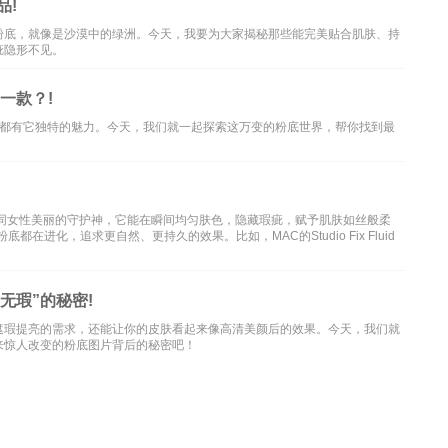
品!
粉底，就像是沙漠中的绿洲。今天，我要为大家揭秘那些能完美贴合肌肤、持
疵隐形不见。
一款？!
一种都有它独特的魅力。今天，我们就一起探索这万变的粉底世界，帮你找到最
如同女性美丽的守护神，它能在瞬间均匀肤色，隐藏瑕疵，赋予肌肤如丝般柔
进化，追求更自然、更持久的效果。比如，MAC的Studio Fix Fluid
无瑕”的秘密!
遮瑕提亮的需求，还能让你的皮肤看起来像高清美颜后的效果。今天，我们就
来惊人改变的粉底图片背后的秘密吧！
供读者参考,请勿转载与分享，如有内容和图片有误或者涉及侵权请及时联系本站处理
dia