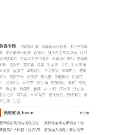
联系我们
SITEMAP
美容专题
溶菌酶乳膏
糠酸莫米松软膏
卡泊三醇软
膏
复方氟米松软膏
卤米松
皱波角叉菜提取物
非那
雄胺喷雾剂
更昔洛韦眼用凝胶
米诺地尔搽剂
觅光胶
原炮
熊果苷
黄芪霜
皂基
乳木果
且初
乳木果油
果冻胶
修丽可
草莓籽油
玉龙茶香
霍霍巴油
蓝铜
胜肽
芙丽芳丝
露得清
根皮素
果酸换肤
泊紫汀
兰
脱羧肌肽
比亚芬
阿甘油
阿芙精油
雅萌
纪梵
希
希思黎
科颜氏
雅漾
whoo后
宝格丽
法尔曼
肌肤之钥
阿玛尼
MAC魅可
芭比波朗
蜜丝佛陀
雅
诗兰黛
兰蔻
美容知识
beaut
more
肥胖纹的防治与淡化之道
揭秘化妆水与保湿水：你
真的分清了吗？
牙齿美白大比拼：冷光VS
瘦脸操大揭秘：真的能帮