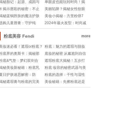
漂白，哪款让你笑得更灿
你塑造V脸吗？
揭秘胎记：起源、成因与
单眼皮也能玩转时尚！揭
烂？✨!
神秘遗产
秘眼妆魔法——一步到位
💄揭示唇彩的秘密：不止
美丽陷阱？揭秘女性纹眼
教程!
是颜色，它是魅力的魔法
线背后的真相
揭秘蓝铜胜肽的魔法护肤
美妆小揭秘：方里粉饼7
棒!
秘密，肌肤焕发新生力量!
克，到底能撑多久？!
选购儿童唇膏：守护纯
2024年最火发型：时尚减
真，关注成分
龄的艺术
粉底美容
Fendi
more
美妆迷必看！遮瑕or粉底？
粉底：魅力的遮瑕与脱妆
正确顺序大揭秘💄!
的挑战
粉底界的奥斯卡：揭秘那
底妆的秘密 从尴尬到自信
些让你肌肤瞬间“无瑕”的秘
——粉底脱妆的艺术与策
粉底&气垫：梦幻双剑合
遮瑕粉底大揭秘！五步打
密!
略
璧，打造无瑕妆容秘密武
造无暇美肌
揭秘美妆新秘籍：粉底乳
粉底 妆容的秘密武器与美
器!
的正确使用位置与步骤
学桥梁
夏日护肤迷思解密：防
粉底的选择：干性与湿性
晒、隔离还是粉底？🎨💦
之美
揭秘遮瑕膏与粉底的完美
美妆秘籍：先擦粉底还是
融合：美妆界的新神话💄
先擦遮瑕？
💫