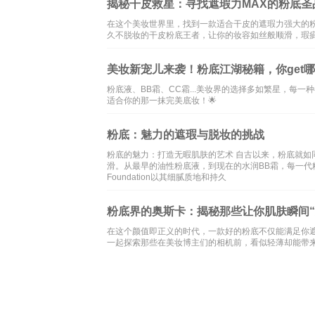
揭秘干皮救星：寻找遮瑕力MAX的粉底圣
在这个美妆世界里，找到一款适合干皮的遮瑕力强大的
久不脱妆的干皮粉底王者，让你的妆容如丝般顺滑，瑕
美妆新宠儿来袭！粉底江湖秘籍，你get哪
粉底液、BB霜、CC霜...美妆界的选择多如繁星，每
适合你的那一抹完美底妆！🌟
粉底：魅力的遮瑕与脱妆的挑战
粉底的魅力：打造无暇肌肤的艺术 自古以来，粉底就
滑。从最早的油性粉底液，到现在的水润BB霜，每一代粉底都在
Foundation以其细腻质地和持久
粉底界的奥斯卡：揭秘那些让你肌肤瞬间“
在这个颜值即正义的时代，一款好的粉底不仅能满足你
一起探索那些在美妆博主们的相机前，看似轻薄却能带
本站内容和图片均来自互联网,仅
文化
旅游
knowedge
encyclope