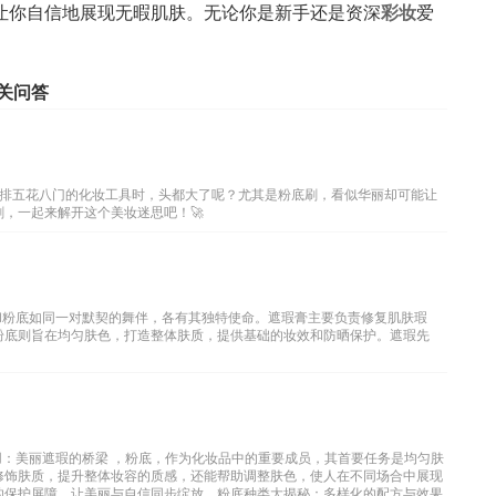
让你自信地展现无暇肌肤。无论你是新手还是资深
彩妆
爱
。
关问答
排五花八门的化妆工具时，头都大了呢？尤其是粉底刷，看似华丽却可能让
，一起来解开这个美妆迷思吧！🚀
和粉底如同一对默契的舞伴，各有其独特使命。遮瑕膏主要负责修复肌肤瑕
粉底则旨在均匀肤色，打造整体肤质，提供基础的妆效和防晒保护。遮瑕先
用：美丽遮瑕的桥梁 ，粉底，作为化妆品中的重要成员，其首要任务是均匀肤
修饰肤质，提升整体妆容的质感，还能帮助调整肤色，使人在不同场合中展现
的保护屏障，让美丽与自信同步绽放。粉底种类大揭秘：多样化的配方与效果