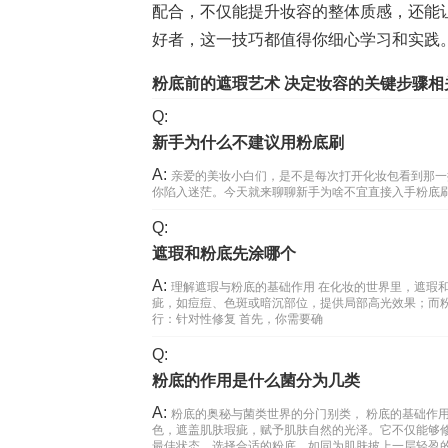
配合，不仅能提升妆容的整体质感，还能
好者，这一技巧都值得你细心学习和实践
粉底前的遮瑕艺术 决定妆容的关键步骤相
Q:
新手为什么不建议用粉底刷
A:
亲爱的美妆小白们，是不是每次打开化妆包看到那一
你陷入迷茫。今天就来聊聊新手为啥不宜直接入手粉底刷
Q:
遮瑕和粉底先涂哪个
A:
理解遮瑕与粉底的基础作用 在化妆的世界里，遮瑕
疵，如痘痘、色斑或暗沉部位，提供局部高光效果；而
行：针对性修复 首先，你需要确
Q:
粉底的作用是什么菌分为几类
A:
粉底的奥秘与菌类世界的分门别类， 粉底的基础作
色，遮盖肌肤瑕疵，赋予肌肤自然的光泽。它不仅能够
最佳状态。选择合适的粉底，如同为肌肤披上一层轻盈