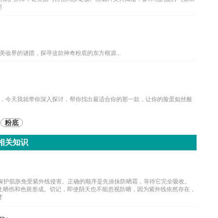
型
妆界的谜团，探寻这款神奇粉底的东方根源...
，今天我就带你深入探讨，帮你找出最适合你的那一款，让你的脸蛋如丝般
粉底
相关知识
是保护肌肤免受紫外线侵害。正确的顺序是先涂抹防晒霜，等待它完全吸收。
，防止晒伤和色斑形成。切记，即使阴天也不能忽视防晒，因为紫外线依然存在，
才